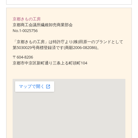
京都きもの工房
京都商工会議所繊維卸売商業部会
No.1-0025756
「京都きもの工房」は特許庁より(株)田原一のブランドとして
第5030029号商標登録済です(商願2006-082086)。
〒604-8206
京都市中京区新町通り三条上る町頭町104