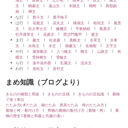
l
l
l
l
l
文
鶴菱文
遠山文
木賊文
蜻蛉
鳥獣戯
l
画
襷文
な行 l
l
熨斗文
業平格子
は行 l
l
l
l
l
花籠文
花丸文
檜扇文
桧垣文
風景
l
l
l
l
文
吹き寄せ文
藤棚文 l
平家納経
鳳凰文
l
l
l
牡丹唐草文
花菱文
毘沙門亀甲
菱文
ま行 l
l
l
l
l
籬文
松皮菱
真帆文
水草文
水車
l
l
l
l
l
文
水鳥文
水文
御簾文
名物裂
文字文
や行 l
l
l
l
l
屋形船文
八つ橋文
柳文
山路文
有
l
l
職文
雪持柳文
雪輪文
ら行 l
l
l
洛中洛外図
乱菊文
流水文
わ行 l
l
若松文
若竹文
まめ知識（ブログより）
きものの種類と用途
l
きものの文様
l
きものの豆知識
l
着物
で使う単位
たたみ方
(
本だたみ
袖だたみ
夜具だたみ
袴のたたみ方
)
着物と袴・着付け方
l
男物の着物の着付け方（着物・袴）
l
着
物の歴史
l
着物と和服と呉服の違い