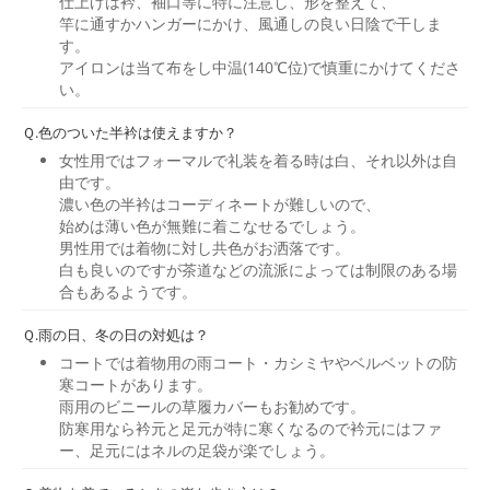
仕上げは衿、袖口等に特に注意し、形を整えて、
竿に通すかハンガーにかけ、風通しの良い日陰で干しま
す。
アイロンは当て布をし中温(140℃位)で慎重にかけてくださ
い。
Ｑ.色のついた半衿は使えますか？
女性用ではフォーマルで礼装を着る時は白、それ以外は自
由です。
濃い色の半衿はコーディネートが難しいので、
始めは薄い色が無難に着こなせるでしょう。
男性用では着物に対し共色がお洒落です。
白も良いのですが茶道などの流派によっては制限のある場
合もあるようです。
Ｑ.雨の日、冬の日の対処は？
コートでは着物用の雨コート・カシミヤやベルベットの防
寒コートがあります。
雨用のビニールの草履カバーもお勧めです。
防寒用なら衿元と足元が特に寒くなるので衿元にはファ
ー、足元にはネルの足袋が楽でしょう。