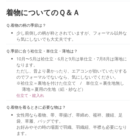
着物についてのＱ＆Ａ
Ｑ.着物の柄の季節は？
少し前倒しの柄が粋とされていますが、フォーマル以外な
ら気にしないでも大丈夫です。
Ｑ.季節に合う袷仕立・単仕立・薄地は？
10月〜5月は袷仕立・6月と9月は単仕立・7月8月は薄地に
なります。
ただし、昔より暑かったり、エアコンが効いていたりする
のでフォーマルでないなら、気にしないでください。
※袷仕立＝裏地を付けた仕立て / 単仕立＝裏生地無し
薄地＝夏用の生地（絽・紗など）
仕立て・紋入れ
Ｑ.着物を着るときに必要な物は？
女性用なら着物、帯、帯揚げ、帯締め、襦袢、腰紐、足
袋、草履、バッグです。
お好みやその時の場面で羽織、羽織紐、半襟も必要になり
ます。