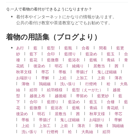
Ｑ.一人で着物の着付ができるようになりますか？
着付本やインターネットにかなりの情報があります。
公共の着付け教室や茶道教室などでもお勧めです。
着物の用語集（ブログより）
l
l
l
l
l
l
あ行
藍
藍型
藍瓶
合着
間着
藍更
l
l
l
l
l
l
紗
藍下
合印
藍摺り
藍染め
藍玉
合
l
l
l
l
l
l
褄
藍花
藍微塵
藍浴衣
藍蝋
青縞
青
l
l
l
l
l
l
花紙
後染め
明石
綾織り
居敷当
茜
l
l
l
l
l
秋草文様
帯芯
帯板
帯揚げ
鬼しぼ縮緬
l
l
l
l
l
お端折り
帯解
上絵
上加工
上前
薄衣
l
l
l
l
l
l
薄物
鶉縮緬
洗い張り
行燈袴
袷
大島
l
l
l
l
紬
絵羽
絵羽模様
藍型（えーがた）
越後
l
l
l
l
l
型
越後上布
越後縮
帯留め
藍更紗
藍
l
l
l
l
l
l
下
合印
藍摺り
藍染め
藍玉
合褄
藍
l
l
l
l
l
l
花
藍微塵
藍浴衣
藍蝋
青縞
青花紙
l
l
l
l
l
後染め
明石
居敷当
茜
秋草文様
帯芯
l
l
l
l
l
帯板
帯揚げ
鬼しぼ縮緬
お端折り
帯解
l
l
l
l
l
l
上絵
上加工
上前
薄衣
薄物
鶉縮緬
l
l
l
l
l
洗い張り
行燈袴
袷
大島紬
絵羽