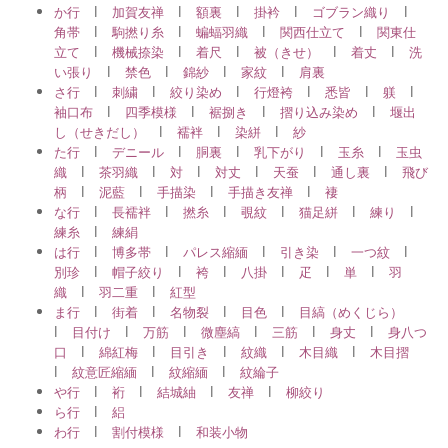
l
l
l
l
l
か行
加賀友禅
額裏
掛衿
ゴブラン織り
l
l
l
l
角帯
駒撚り糸
蝙蝠羽織
関西仕立て
関東仕
l
l
l
l
l
立て
機械捺染
着尺
被（きせ）
着丈
洗
l
l
l
l
い張り
禁色
錦紗
家紋
肩裏
l
l
l
l
l
l
さ行
刺繍
絞り染め
行燈袴
悉皆
躾
l
l
l
l
袖口布
四季模様
裾捌き
摺り込み染め
堰出
l
l
l
し（せきだし）
襦袢
染絣
紗
l
l
l
l
l
た行
デニール
胴裏
乳下がり
玉糸
玉虫
l
l
l
l
l
l
織
茶羽織
対
対丈
天蚕
通し裏
飛び
l
l
l
l
柄
泥藍
手描染
手描き友禅
褄
l
l
l
l
l
l
な行
長襦袢
撚糸
覗紋
猫足絣
練り
l
練糸
練絹
l
l
l
l
l
は行
博多帯
パレス縮緬
引き染
一つ紋
l
l
l
l
l
l
別珍
帽子絞り
袴
八掛
疋
単
羽
l
l
織
羽二重
紅型
l
l
l
l
ま行
街着
名物裂
目色
目縞（めくじら）
l
l
l
l
l
l
目付け
万筋
微塵縞
三筋
身丈
身八つ
l
l
l
l
l
口
綿紅梅
目引き
紋織
木目織
木目摺
l
l
l
紋意匠縮緬
紋縮緬
紋綸子
l
l
l
l
や行
裄
結城紬
友禅
柳絞り
l
ら行
絽
l
l
わ行
割付模様
和装小物