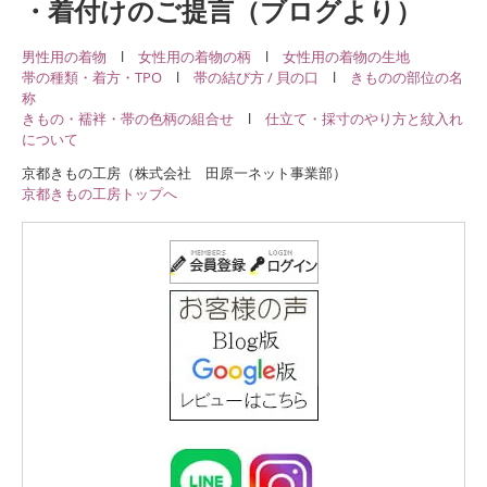
・着付けのご提言（ブログより）
男性用の着物
l
女性用の着物の柄
l
女性用の着物の生地
帯の種類・着方・TPO
l
帯の結び方 / 貝の口
l
きものの部位の名
称
きもの・襦袢・帯の色柄の組合せ
l
仕立て・採寸のやり方と紋入れ
について
京都きもの工房（株式会社 田原一ネット事業部）
京都きもの工房トップへ