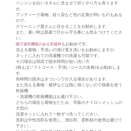
ベンジンを白いタオルに含ませて叩くやり方も有ります
が、
アンティーク着物、絞り染など色の定着が弱いものもある
ので、
クリーニング屋さんに任せることをお勧めします。
また、暑い時は肌着で汗から守る事にも気をつけてくださ
い。
もお勧めです。
吸汗速乾機能のある長襦袢
洗える着物：手洗いの浸け置き洗いをお勧めしますが、
ネットに入れての洗濯機での洗濯も可能です。
その場合は弱流で脱水時間が短い洗い方
(例えばソフトコース・手洗いコースの名称)をお勧めしま
す。
長時間の脱水はきついシワが入る場合があります。
また洗える着物・襦袢などは熱に強くないので熱風を使う
乾燥機
・洗濯機の乾燥機能はお避け下さい。
どちらの場合も着物をたたみ、市販のナイロンメッシュの
大型の
洗濯ネットに入れて一枚ずつ洗ってください。
洗剤は中性洗剤を使用し、漂白剤、柔軟材の使用は避けて
下さい。