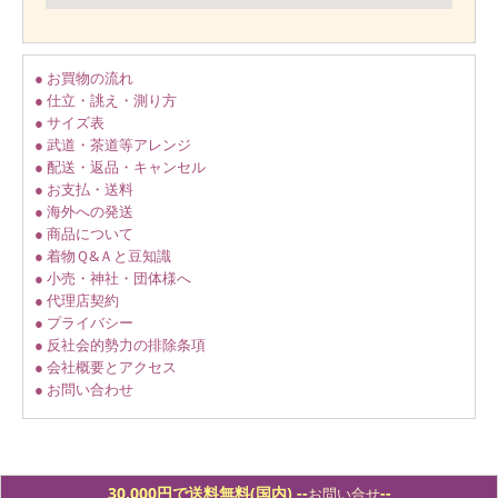
● お買物の流れ
● 仕立・誂え・測り方
● サイズ表
● 武道・茶道等アレンジ
● 配送・返品・キャンセル
● お支払・送料
● 海外への発送
● 商品について
● 着物Ｑ&Ａと豆知識
● 小売・神社・団体様へ
● 代理店契約
● プライバシー
● 反社会的勢力の排除条項
● 会社概要とアクセス
● お問い合わせ
30,000円で送料無料(国内) -
-
--
お問い合せ