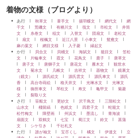
着物の文様（ブログより）
あ行 l
l
l
l
l
秋草文
葦手文
揚羽蝶文
網代文
網
l
l
l
l
l
干文
荒磯文
有栖川文
筏文
市松文
井筒
l
l
l
l
l
文
糸巻文
稲文
入替文
団扇文
老松文
l
l
l
l
l
l
扇文
桜楓文
近江八景
小車文
鴛鴦文
l
l
l
麻の葉文
網目文様
入子菱
縁起文
か行 l
l
l
l
l
貝合文
貝桶文
海賦文
籠目文
笠松
l
l
l
l
l
文
片輪車文
霞文
花鳥文
鹿子
唐草文
l
l
l
l
l
唐子文
唐獅子文
唐花文
雁木文
観世水
l
l
l
l
l
文
菊水文
几帳文
吉祥文
器物文
鏡裏文
l
l
l
l
（鏡文）
源氏絵文
源氏雲文
源氏車文
源氏
l
l
l
l
香
高台寺蒔絵
格天井文
光琳水文
光琳文
l
l
l
l
l
様
御所車文
琴柱文
寿文
亀甲文
菊菱
l
文
裂取り文
さ行 l
l
l
l
l
笹船文
更紗文
沢千鳥文
三階松文
l
l
l
l
l
山水文
棧留縞
色紙文
四君子文
蛇籠文
l
l
l
l
l
松竹梅文
障壁画
州浜文
墨流し
青海波
l
l
l
l
l
扇面文
双鶴文
七宝
蜀江文
鈴文
菖蒲
l
l
文
シケ引き
千社札文
た行 l
l
l
l
l
誰が袖文
宝尽くし
橘文
伊達文
立
l
l
l
l
l
涌文
短冊文
辻が花
槌車文
鼓文
露芝