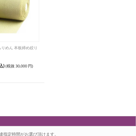
 ちりめん 本板締め絞り
込)
(税抜
30,000
円
)
の配達指定時間がお選び頂けます。