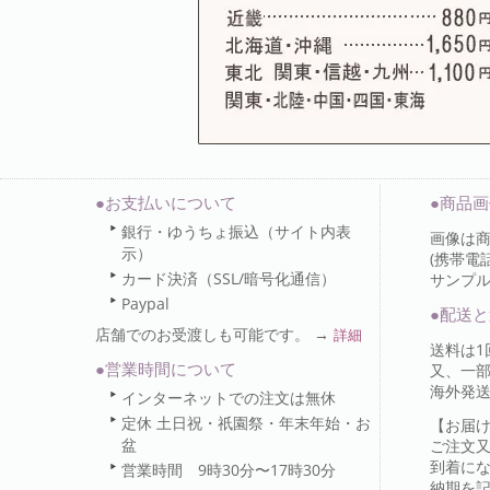
●お支払いについて
●商品
銀行・ゆうちょ振込（サイト内表
画像は
示）
(携帯電
カード決済（SSL/暗号化通信）
サンプ
Paypal
●配送と
店舗でのお受渡しも可能です。 →
詳細
送料は1
●営業時間について
又、一部
海外発
インターネットでの注文は無休
定休 土日祝・祇園祭・年末年始・お
【お届
盆
ご注文
到着に
営業時間 9時30分〜17時30分
納期を