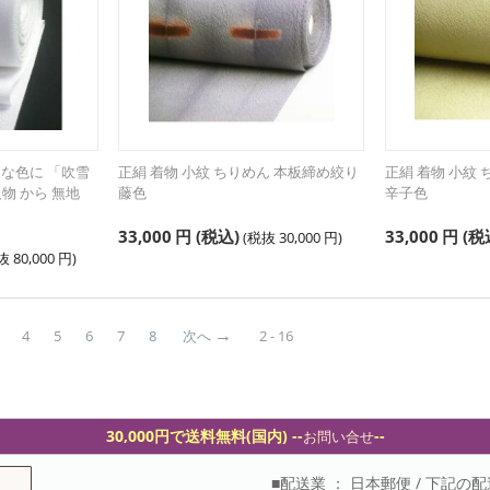
きな色に 「吹雪
正絹 着物 小紋 ちりめん 本板締め絞り
正絹 着物 小紋
反物 から 無地
藤色
辛子色
33,000
円
(税込)
33,000
円
(税
(税抜
30,000
円
)
税抜
80,000
円
)
4
5
6
7
8
次へ
2 - 16
30,000円で送料無料(国内) -
-
--
お問い合せ
■配送業 ： 日本郵便 / 下記