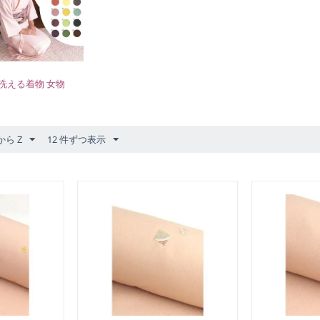
洗える着物 女物
から Z
12 件ずつ表示