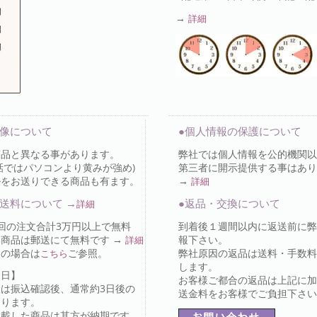
→
詳細
画像について
●個人情報の保護について
商品と異なる事があります。
弊社では個人情報を公的機関以
話ではパソコンより黄みが強め)
第三者に開示提供する事はあり
ルをお送りできる商品も有ます。
→
詳細
送料について →
●返品・交換について
詳細
回の注文合計3万円以上で無料
到着後１週間以内に返送前に弊
商品は郵送にて無料です →
報下さい。
詳細
送の場合は
ご参照。
弊社原因の返品は送料・手数料
こちら
します。
け日】
お客様ご都合の返品は上記に加
又は振込確認後、通常約3日後の
送金料をお客様でご負担下さ
なります。
記載した商品は其方が納期です。