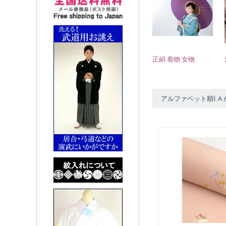
正絹 着物 女物
アルファベット順l: A 