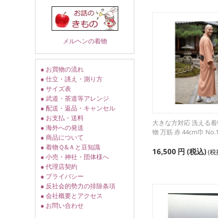
メルヘンの着物
● お買物の流れ
● 仕立・誂え・測り方
● サイズ表
● 武道・茶道等アレンジ
● 配送・返品・キャンセル
● お支払・送料
大きな方対応 洗える着
● 海外への発送
物 万筋 赤 44cm巾 No.
● 商品について
● 着物Ｑ&Ａと豆知識
16,500
円
(税込)
(
● 小売・神社・団体様へ
● 代理店契約
● プライバシー
● 反社会的勢力の排除条項
● 会社概要とアクセス
● お問い合わせ