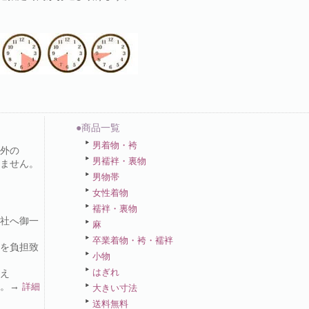
●商品一覧
男着物・袴
外の
男襦袢・裏物
ません。
男物帯
女性着物
襦袢・裏物
社へ御一
麻
卒業着物・袴・襦袢
を負担致
小物
はぎれ
え
い。→
詳細
大きい寸法
送料無料