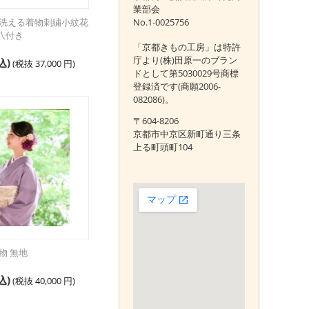
業部会
応 洗える着物刺繍小紋花
No.1-0025756
八付き
「京都きもの工房」は特許
庁より(株)田原一のブラン
込)
(税抜
37,000
円
)
ドとして第5030029号商標
登録済です(商願2006-
082086)。
〒604-8206
京都市中京区新町通り三条
上る町頭町104
物 無地
込)
(税抜
40,000
円
)