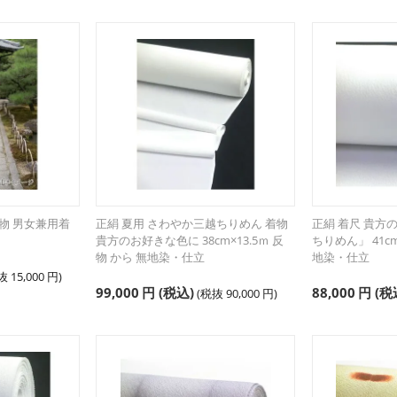
物 男女兼用着
正絹 夏用 さわやか三越ちりめん 着物
正絹 着尺 貴方
1
貴方のお好きな色に 38cm×13.5ｍ 反
ちりめん」 41cm
物 から 無地染・仕立
地染・仕立
税抜
15,000
円
)
99,000
円
(税込)
88,000
円
(税
(税抜
90,000
円
)