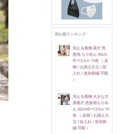
売れ筋ランキング
洗える着物 着尺 色
無地 ちりめん 40cm
巾×12.5ｍ 15色 （ 反
物 / お誂え仕立 / 紋
入れ / 追加刺繍 可能
）
洗える着物 大きな方
用着尺 色無地ちりめ
ん 42cm巾×13.5ｍ 10
色 （ 反物 / お誂え仕
立 / 紋入れ / 追加刺
繍 可能 ）