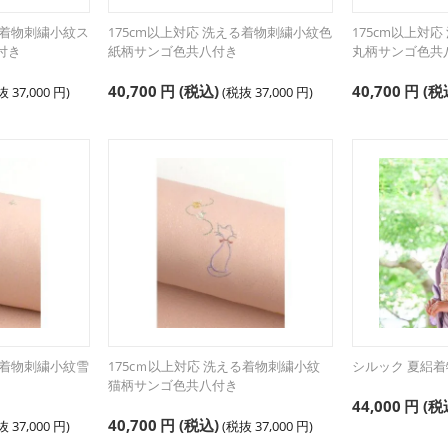
る着物刺繍小紋ス
175cm以上対応 洗える着物刺繍小紋色
175cm以上対
付き
紙柄サンゴ色共八付き
丸柄サンゴ色共
40,700
円
(税込)
40,700
円
(税
税抜
37,000
円
)
(税抜
37,000
円
)
る着物刺繍小紋雪
175cｍ以上対応 洗える着物刺繍小紋
シルック 夏絽着
猫柄サンゴ色共八付き
44,000
円
(税
40,700
円
(税込)
税抜
37,000
円
)
(税抜
37,000
円
)