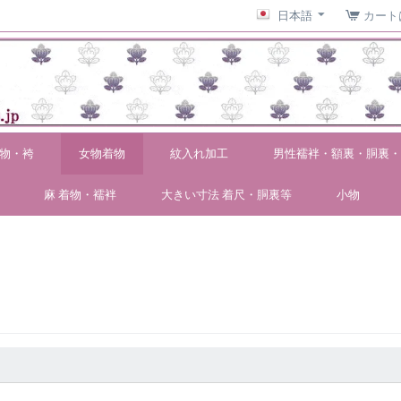
日本語
カート
物・袴
女物着物
紋入れ加工
男性襦袢・額裏・胴裏・
麻 着物・襦袢
大きい寸法 着尺・胴裏等
小物