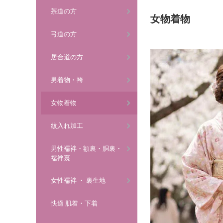
茶道の方
女物着物
弓道の方
居合道の方
男着物・袴
女物着物
紋入れ加工
男性襦袢・額裏・胴裏・
襦袢裏
女性襦袢 ・ 裏生地
快適 肌着・下着