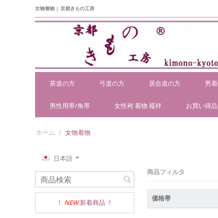
女物着物 | 京都きもの工房
茶道の方
弓道の方
居合道の方
男着
男性用帯/角帯
女性袴 着物 襦袢
お買い得品
ホーム
/
女物着物
日本語
商品フィルタ
価格帯
!
NEW
新着商品
!