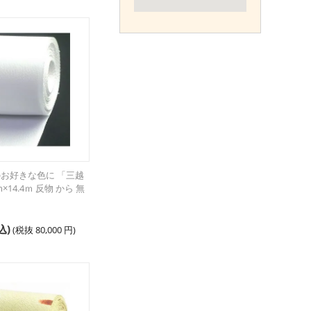
のお好きな色に 「三越
×14.4ｍ 反物 から 無
込)
(税抜
80,000
円
)