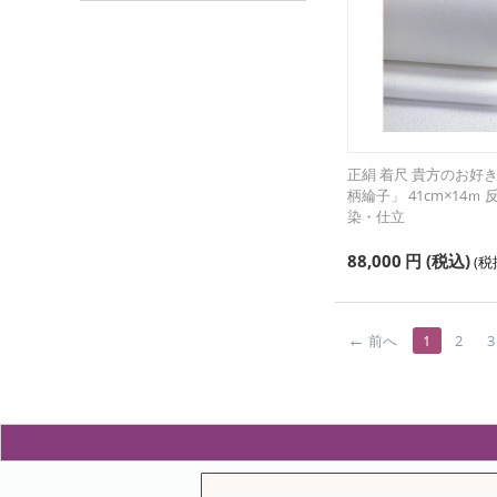
正絹 着尺 貴方のお好
柄綸子」 41cm×14ｍ 
染・仕立
88,000
円
(税込)
(
前へ
1
2
3