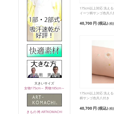
175cm以上対応 洗え
イーツ柄サンゴ色共八
40,700
円
(税込)
(
大きいサイズ
女物175cm～
男物185cm～
175cm以上対応 洗え
柄サンゴ色共八付き
40,700
円
(税込)
(
きもの 袴 ARTKOMACHI