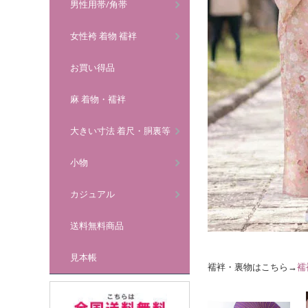
男性用帯/角帯
女性袴 着物 襦袢
お買い得品
麻 着物・襦袢
大きい寸法 着尺・胴裏等
小物
カジュアル
送料無料商品
見本帳
襦袢・裏物はこちら→
襦