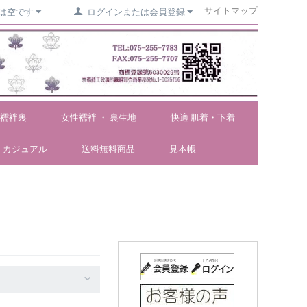
サイトマップ
は空です
ログインまたは会員登録
襦袢裏
女性襦袢 ・ 裏生地
快適 肌着・下着
カジュアル
送料無料商品
見本帳