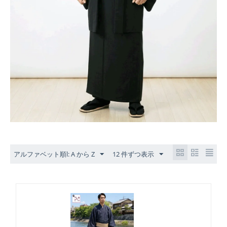
アルファベット順l: A から Z
12 件ずつ表示