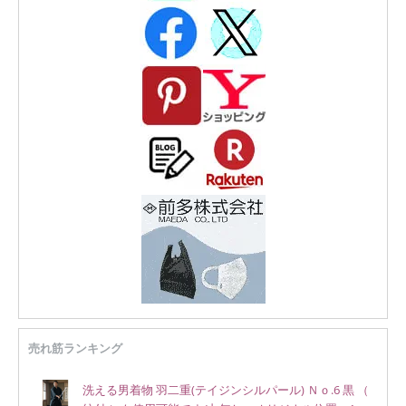
売れ筋ランキング
洗える男着物 羽二重(テイジンシルパール) Ｎｏ.6 黒 （