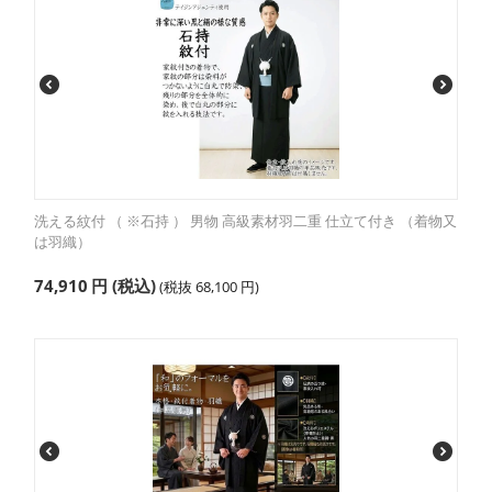
洗える紋付 （ ※石持 ） 男物 高級素材羽二重 仕立て付き （着物又
は羽織）
74,910
円
(税込)
(税抜
68,100
円
)