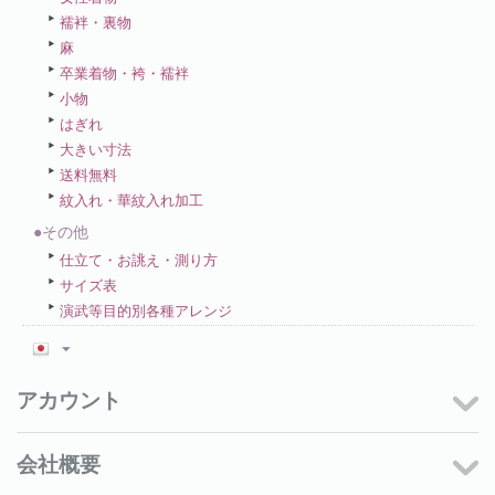
襦袢・裏物
麻
卒業着物・袴・襦袢
小物
はぎれ
大きい寸法
送料無料
紋入れ・華紋入れ加工
●その他
仕立て・お誂え・測り方
サイズ表
演武等目的別各種アレンジ
アカウント
会社概要