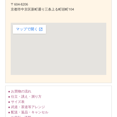
〒604-8206
京都市中京区新町通り三条上る町頭町104
● お買物の流れ
● 仕立・誂え・測り方
● サイズ表
● 武道・茶道等アレンジ
● 配送・返品・キャンセル