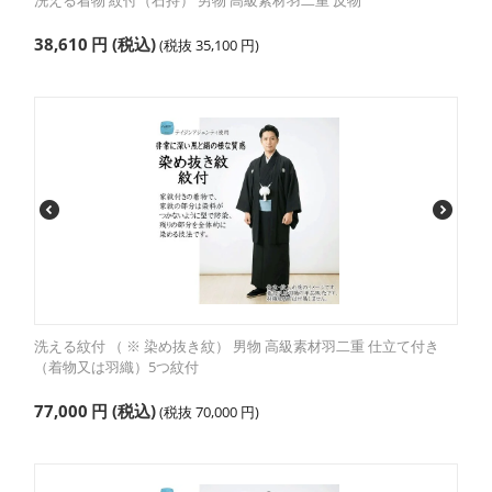
洗える着物 紋付（石持） 男物 高級素材羽二重 反物
38,610
円
(税込)
(税抜
35,100
円
)
洗える紋付 （ ※ 染め抜き紋） 男物 高級素材羽二重 仕立て付き
（着物又は羽織）5つ紋付
77,000
円
(税込)
(税抜
70,000
円
)