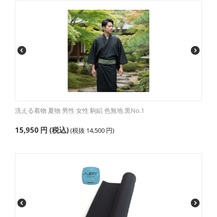
洗える着物 夏物 男性 女性 駒絽 色無地 黒No.1
15,950
円
(税込)
(税抜
14,500
円
)