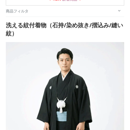
商品フィルタ
洗える紋付着物（石持/染め抜き/摺込み/縫い
紋）