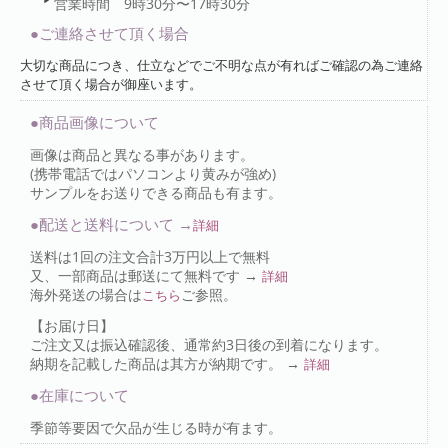
営業時間 9時30分〜17時30分
●ご連絡させて頂く場合
大切な商品につき、仕立などでご不明な点が有ればご確認の為ご連絡
させて頂く場合が御座います。
●商品画像について
画像は商品と異なる事があります。
(携帯電話ではパソコンより黄みが強め)
サンプルをお送りできる商品も有ます。
●配送と送料について →
詳細
送料は1回の注文合計3万円以上で無料
又、一部商品は郵送にて無料です →
詳細
海外発送の場合は
ご参照。
こちら
【お届け日】
ご注文又は振込確認後、通常約3日後の到着になります。
納期を記載した商品は其方が納期です。 →
詳細
●在庫について
季節等要因で欠品が生じる時が有ます。