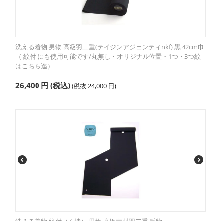
洗える着物 男物 高級羽二重(テイジンアジェンティnkf) 黒 42cm巾
（ 紋付 にも使用可能です/丸無し・オリジナル位置・1つ・3つ紋
はこちら迄）
26,400
円
(税込)
(税抜
24,000
円
)