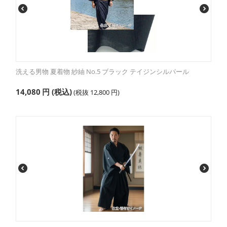
洗える男物 夏着物 紗紬 No.5 ブラック テイジンシルパール
14,080
円
(税込)
(税抜
12,800
円
)