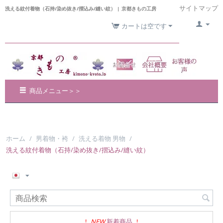
サイトマップ
洗える紋付着物（石持/染め抜き/摺込み/縫い紋） | 京都きもの工房
カートは空です
商品メニュー＞＞
ホーム
/
男着物・袴
/
洗える着物 男物
/
洗える紋付着物（石持/染め抜き/摺込み/縫い紋）
!
NEW
新着商品
!