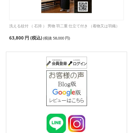
洗える紋付 （ 石持 ） 男物 羽二重 仕立て付き （着物又は羽織）
63,800
円
(税込)
(税抜
58,000
円
)