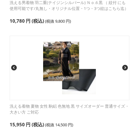
洗える男着物 羽二重(テイジンシルパール) Ｎｏ.6 黒 （ 紋付 にも
使用可能です/丸無し・オリジナル位置・1つ・3つ紋はこちら迄）
10,780
円
(税込)
(税抜
9,800
円
)
洗える着物 夏物 女性 駒絽 色無地 黒 サイズオーダー 普通サイズ・
大きい方 ご対応
15,950
円
(税込)
(税抜
14,500
円
)