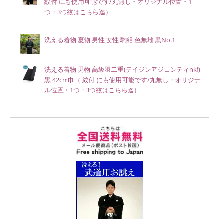
紋付 にも使用可能です/丸無し・オリジナル位置・1
つ・3つ紋はこちら迄）
洗える着物 夏物 男性 女性 駒絽 色無地 黒No.1
洗える着物 男物 高級羽二重(テイジンアジェンティnkf)
黒 42cm巾（ 紋付 にも使用可能です/丸無し・オリジナ
ル位置・1つ・3つ紋はこちら迄）