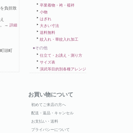
卒業着物・袴・襦袢
を負担致
小物
はぎれ
え
い。→
詳細
大きい寸法
送料無料
紋入れ・華紋入れ加工
●その他
町頭町
仕立て・お誂え・測り方
サイズ表
演武等目的別各種アレンジ
お買い物について
初めてご来店の方へ
配送・返品・キャンセル
お支払い・送料
プライバシーについて