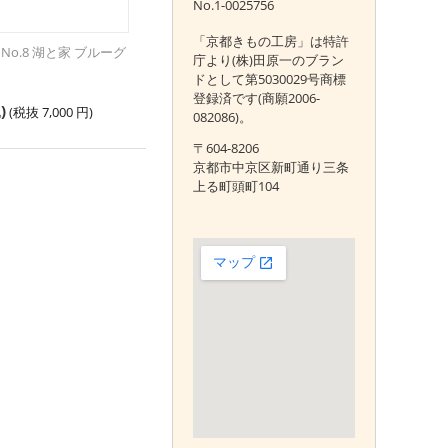
No.1-0025756
「京都きもの工房」は特許
No.8 湖と家 ブルーグ
庁より(株)田原一のブラン
ドとして第5030029号商標
登録済です(商願2006-
)
(税抜
7,000
円
)
082086)。
〒604-8206
京都市中京区新町通り三条
上る町頭町104