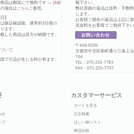
商品は郵送にて無料です →
報下さい。
詳細
送の場合は
ご参照。
弊社原因の返品は送料・手数料
こちら
します。
け日】
お客様ご都合の返品は上記に加
又は振込確認後、通常約3日後の
送金料をお客様でご負担下さ
なります。
記載した商品は其方が納期です。
〒604-8206
について
京都市中京区新町通り三条上る
104
要因で欠品が生じる時が有ます。
TEL：075-255-7783
FAX：075-255-7707
要
カスタマーサービス
カートを見る
わせ
注文検索
ップ
ほしい物リスト
商品比較