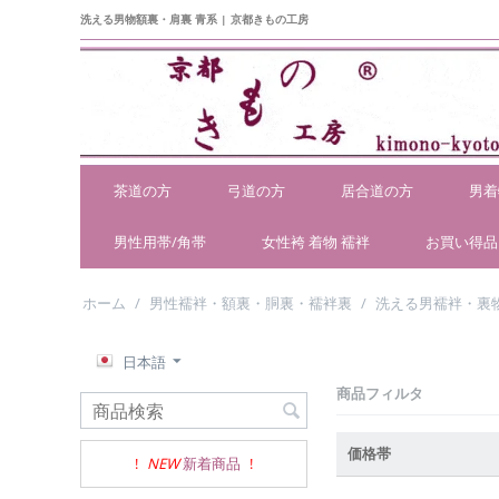
洗える男物額裏・肩裏 青系 | 京都きもの工房
茶道の方
弓道の方
居合道の方
男着
男性用帯/角帯
女性袴 着物 襦袢
お買い得品
ホーム
/
男性襦袢・額裏・胴裏・襦袢裏
/
洗える男襦袢・裏
日本語
商品フィルタ
価格帯
!
NEW
新着商品
!