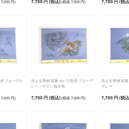
7,700
円
(税込)
7,700
円
(税込
抜
7,000
円
)
(税抜
7,000
円
)
0 虎 ブルーグレ
洗える男物 額裏 No.12 龍虎 ブルーグ
洗える男物 額裏 
レー／サテン風生地
グレー
7,700
円
(税込)
7,700
円
(税込
抜
7,000
円
)
(税抜
7,000
円
)