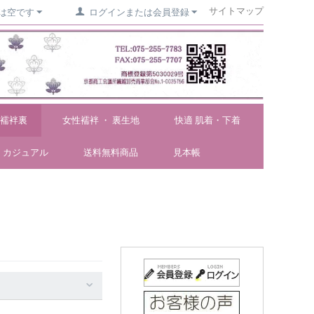
サイトマップ
は空です
ログインまたは会員登録
襦袢裏
女性襦袢 ・ 裏生地
快適 肌着・下着
カジュアル
送料無料商品
見本帳