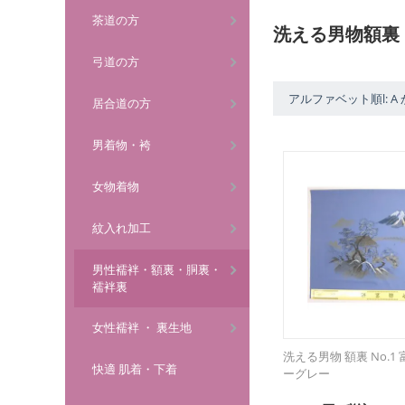
茶道の方
洗える男物額裏
弓道の方
アルファベット順l: A 
居合道の方
男着物・袴
女物着物
紋入れ加工
男性襦袢・額裏・胴裏・
襦袢裏
女性襦袢 ・ 裏生地
洗える男物 額裏 No.1
快適 肌着・下着
ーグレー