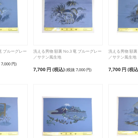
 竜 ブルーグレー
洗える男物 額裏 No.3 竜 ブルーグレー
洗える男物 額裏 
／サテン風生地
／サテン風生地
抜
7,000
円
)
7,700
円
(税込)
7,700
円
(税込
(税抜
7,000
円
)