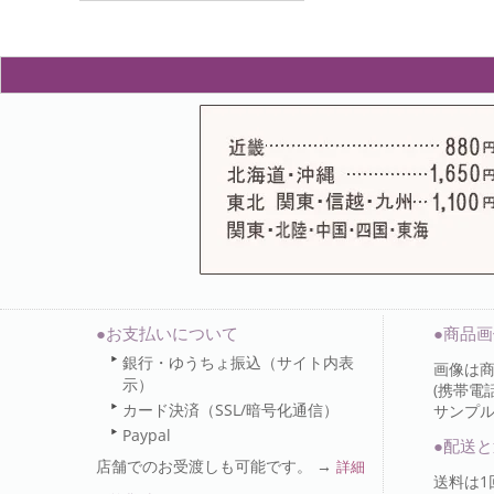
●お支払いについて
●商品
銀行・ゆうちょ振込（サイト内表
画像は
示）
(携帯電
カード決済（SSL/暗号化通信）
サンプ
Paypal
●配送と
店舗でのお受渡しも可能です。 →
詳細
送料は1