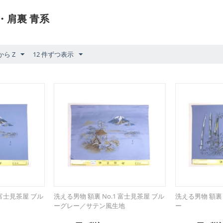
・肩裏 青系
から Z
12 件ずつ表示
 富士見茶屋 ブル
洗える男物 額裏 No.1 富士見茶屋 ブル
洗える男物 額裏 
ーグレー／サテン風生地
ー