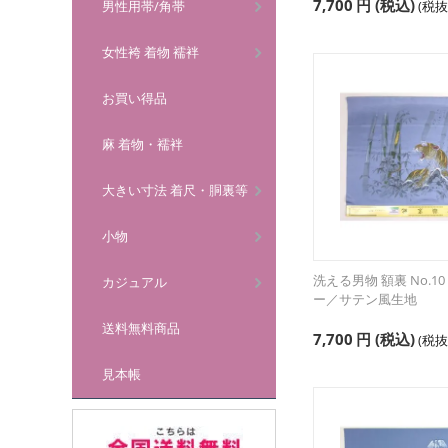
7,700
円
(税込)
男性用帯/角帯
(税
女性袴 着物 襦袢
お買い得品
麻 着物・襦袢
大きい寸法 着尺・胴裏等
小物
洗える男物 額裏 No.1
カジュアル
ー／サテン風生地
送料無料商品
7,700
円
(税込)
(税
見本帳