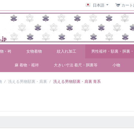
日本語
カート
物・袴
女物着物
紋入れ加工
男性襦袢・額裏・胴裏・
麻 着物・襦袢
大きい寸法 着尺・胴裏等
小物
物
/
洗える男物額裏・肩裏
/
洗える男物額裏・肩裏 青系