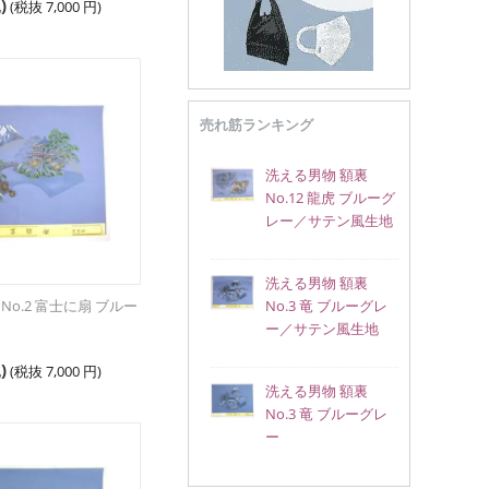
)
(税抜
7,000
円
)
売れ筋ランキング
洗える男物 額裏
No.12 龍虎 ブルーグ
レー／サテン風生地
洗える男物 額裏
No.2 富士に扇 ブルー
No.3 竜 ブルーグレ
ー／サテン風生地
)
(税抜
7,000
円
)
洗える男物 額裏
No.3 竜 ブルーグレ
ー