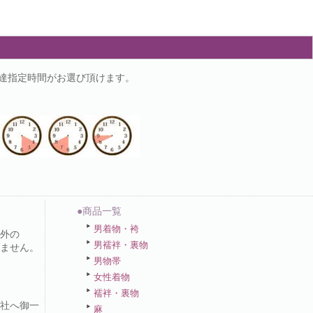
の配達指定時間がお選び頂けます。
●商品一覧
男着物・袴
外の
男襦袢・裏物
ません。
男物帯
女性着物
襦袢・裏物
社へ御一
麻