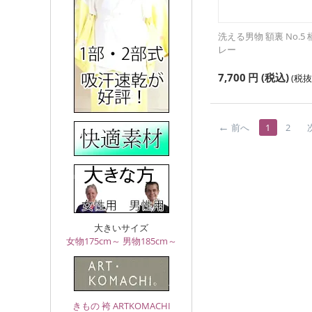
洗える男物 額裏 No.5
レー
7,700
円
(税込)
(税
前へ
1
2
大きいサイズ
女物175cm～
男物185cm～
きもの 袴 ARTKOMACHI