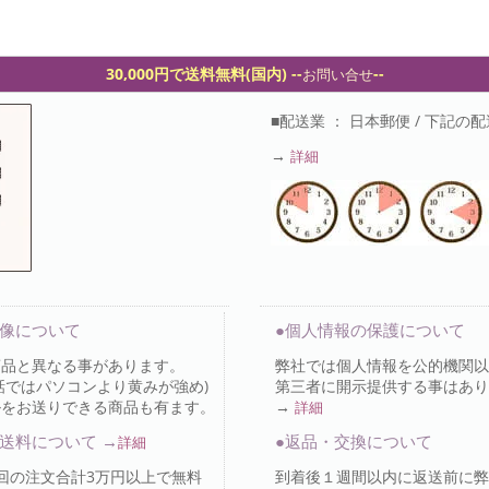
30,000円で送料無料(国内) -
-
--
お問い合せ
■配送業 ： 日本郵便 / 下記
→
詳細
画像について
●個人情報の保護について
商品と異なる事があります。
弊社では個人情報を公的機関以
話ではパソコンより黄みが強め)
第三者に開示提供する事はあり
ルをお送りできる商品も有ます。
→
詳細
送料について →
●返品・交換について
詳細
回の注文合計3万円以上で無料
到着後１週間以内に返送前に弊