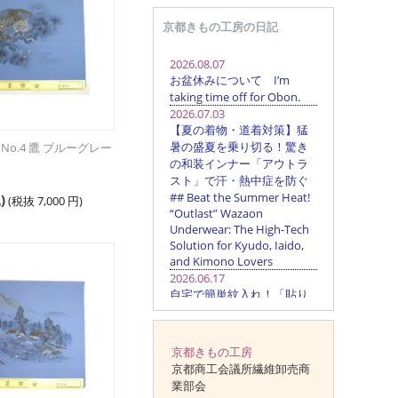
京都きもの工房の日記
No.4 鷹 ブルーグレー
)
(税抜
7,000
円
)
京都きもの工房
京都商工会議所繊維卸売商
業部会