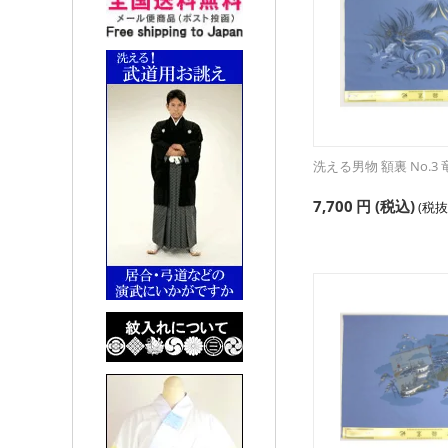
洗える男物 額裏 No.3
7,700
円
(税込)
(税