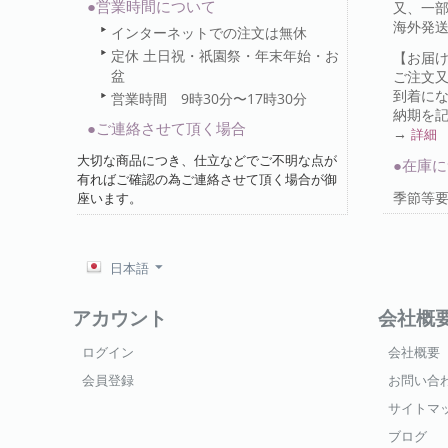
●営業時間について
又、一部
海外発
インターネットでの注文は無休
定休 土日祝・祇園祭・年末年始・お
【お届
盆
ご注文
到着に
営業時間 9時30分〜17時30分
納期を
●ご連絡させて頂く場合
→
詳細
大切な商品につき、仕立などでご不明な点が
●在庫
有ればご確認の為ご連絡させて頂く場合が御
季節等
座います。
日本語
アカウント
会社概
ログイン
会社概要
会員登録
お問い合
サイトマ
ブログ