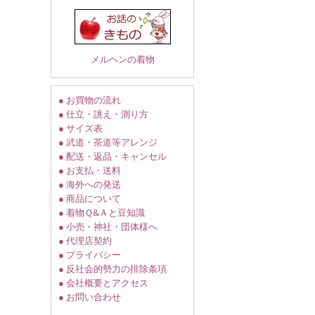
メルヘンの着物
● お買物の流れ
● 仕立・誂え・測り方
● サイズ表
● 武道・茶道等アレンジ
● 配送・返品・キャンセル
● お支払・送料
● 海外への発送
● 商品について
● 着物Ｑ&Ａと豆知識
● 小売・神社・団体様へ
● 代理店契約
● プライバシー
● 反社会的勢力の排除条項
● 会社概要とアクセス
● お問い合わせ