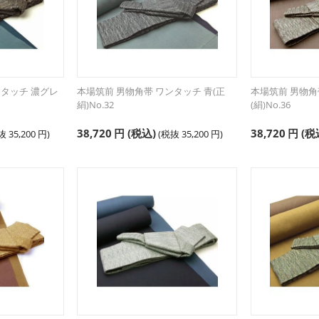
ンタッチ 濃グレ
本場筑前 男物角帯 ワンタッチ 青(正
本場筑前 男物角帯
絹)No.32
(絹)No.36
38,720
円
(税込)
38,720
円
(税
税抜
35,200
円
)
(税抜
35,200
円
)