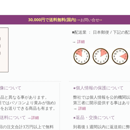
30,000円で送料無料(国内) -
-
--
お問い合せ
■配送業 ： 日本郵便 / 下記
→
詳細
画像について
●個人情報の保護について
商品と異なる事があります。
弊社では個人情報を公的機関以
話ではパソコンより黄みが強め)
第三者に開示提供する事はあり
ルをお送りできる商品も有ます。
→
詳細
送料について →
●返品・交換について
詳細
回の注文合計3万円以上で無料
到着後１週間以内に返送前に弊