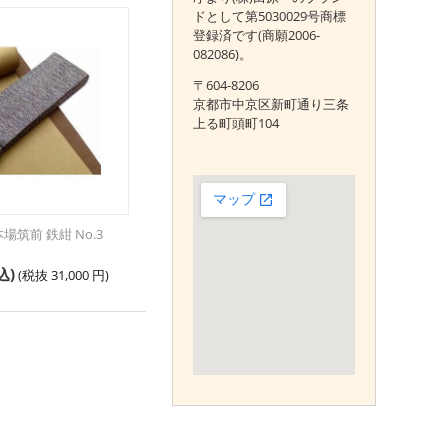
ドとして第5030029号商標
登録済です(商願2006-
082086)。
〒604-8206
京都市中京区新町通り三条
上る町頭町104
場筑前 鉄紺 No.3
込)
(税抜
31,000
円
)