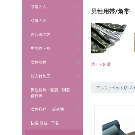
茶道の方
男性用帯/角帯
弓道の方
居合道の方
男着物・袴
女物着物
洗える角帯
紋入れ加工
アルファベット順l: A 
男性襦袢・額裏・胴裏・
襦袢裏
女性襦袢 ・ 裏生地
快適 肌着・下着