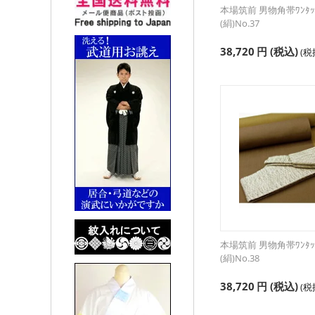
本場筑前 男物角帯ﾜﾝﾀｯ
(絹)No.37
38,720
円
(税込)
(
本場筑前 男物角帯ﾜﾝﾀｯﾁ
(絹)No.38
38,720
円
(税込)
(