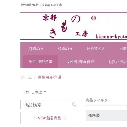
男性用帯/角帯 | 京都きもの工房
茶道の方
弓道の方
居合道の方
男着
男性用帯/角帯
女性袴 着物 襦袢
お買い得品
ホーム
/
男性用帯/角帯
日本語
商品フィルタ
価格帯
!
NEW
新着商品
!