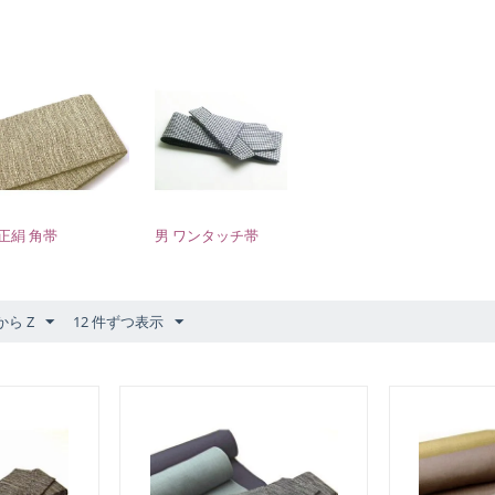
正絹 角帯
男 ワンタッチ帯
から Z
12 件ずつ表示