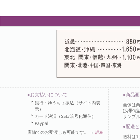
●お支払いについて
●商品
銀行・ゆうちょ振込（サイト内表
画像は
示）
(携帯電
カード決済（SSL/暗号化通信）
サンプ
Paypal
●配送と
店舗でのお受渡しも可能です。 →
詳細
送料は1