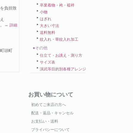
卒業着物・袴・襦袢
を負担致
小物
はぎれ
え
い。→
詳細
大きい寸法
送料無料
紋入れ・華紋入れ加工
●その他
町頭町
仕立て・お誂え・測り方
サイズ表
演武等目的別各種アレンジ
お買い物について
初めてご来店の方へ
配送・返品・キャンセル
お支払い・送料
プライバシーについて