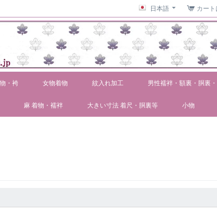
日本語
カート
物・袴
女物着物
紋入れ加工
男性襦袢・額裏・胴裏・
麻 着物・襦袢
大きい寸法 着尺・胴裏等
小物