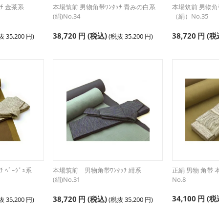
ﾁ 金茶系
本場筑前 男物角帯ﾜﾝﾀｯﾁ 青みの白系
本場筑前 男物角帯ﾜ
(絹)No.34
（絹）No.35
38,720
円
(税込)
38,720
円
(税
税抜
35,200
円
)
(税抜
35,200
円
)
 ﾍﾞｰｼﾞｭ系
本場筑前 男物角帯ﾜﾝﾀｯﾁ 紺系
正絹 男物 角帯
(絹)No.31
No.8
34,100
円
(税
38,720
円
(税込)
税抜
35,200
円
)
(税抜
35,200
円
)