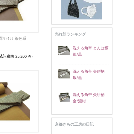
売れ筋ランキング
ﾜﾝﾀｯﾁ 茶色系
洗える角帯 とんぼ柄
銀/黒
込)
(税抜
35,200
円
)
洗える角帯 矢絣柄
銀/黒
洗える角帯 矢絣柄
金/濃紺
京都きもの工房の日記