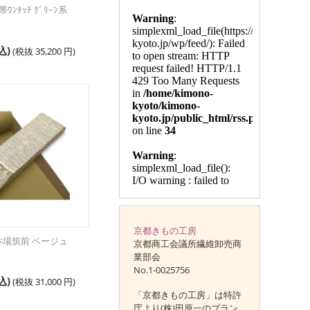
ﾝﾀｯﾁ ｸﾞﾘｰﾝ系
込)
(税抜
35,200
円
)
京都きもの工房
 本場筑前 ベージュ
京都商工会議所繊維卸売商
業部会
No.1-0025756
込)
(税抜
31,000
円
)
「京都きもの工房」は特許
庁より(株)田原一のブラン