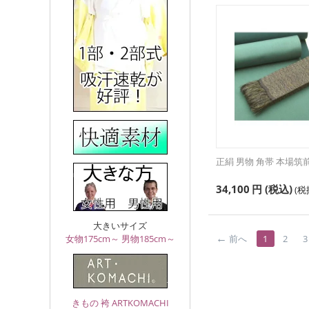
正絹 男物 角帯 本場筑前 
34,100
円
(税込)
(
大きいサイズ
前へ
1
2
3
女物175cm～
男物185cm～
きもの 袴 ARTKOMACHI