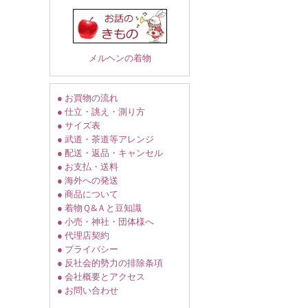
メルヘンの着物
● お買物の流れ
● 仕立・誂え・測り方
● サイズ表
● 武道・茶道等アレンジ
● 配送・返品・キャンセル
● お支払・送料
● 海外への発送
● 商品について
● 着物Ｑ&Ａと豆知識
● 小売・神社・団体様へ
● 代理店契約
● プライバシー
● 反社会的勢力の排除条項
● 会社概要とアクセス
● お問い合わせ