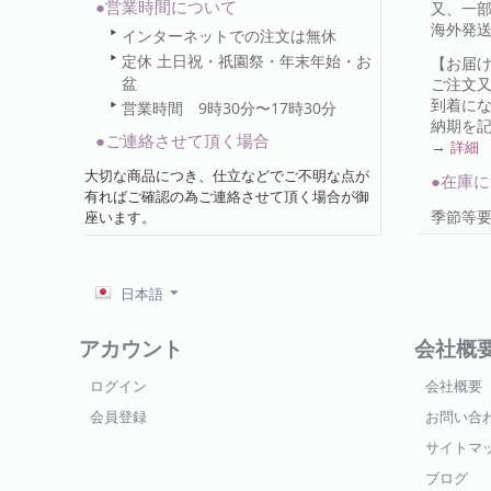
●営業時間について
又、一部
海外発
インターネットでの注文は無休
定休 土日祝・祇園祭・年末年始・お
【お届
盆
ご注文
到着に
営業時間 9時30分〜17時30分
納期を
●ご連絡させて頂く場合
→
詳細
大切な商品につき、仕立などでご不明な点が
●在庫
有ればご確認の為ご連絡させて頂く場合が御
季節等
座います。
日本語
アカウント
会社概
ログイン
会社概要
会員登録
お問い合
サイトマ
ブログ