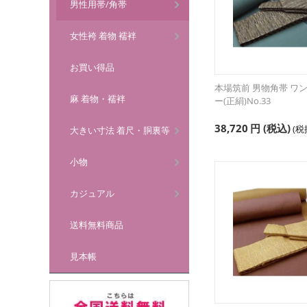
男性用帯/角帯
女性袴 着物 襦袢
お買い得品
本場筑前 男物角帯 ワ
麻 着物・襦袢
ー(正絹)No.33
38,720
円
(税込)
(
大きい寸法 着尺・胴裏等
小物
カジュアル
送料無料商品
見本帳