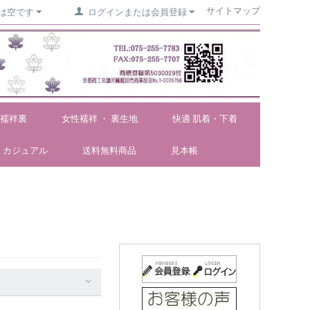
サイトマップ
は空です
ログインまたは会員登録
襦袢裏
女性襦袢 ・ 裏生地
快適 肌着・下着
カジュアル
送料無料商品
見本帳