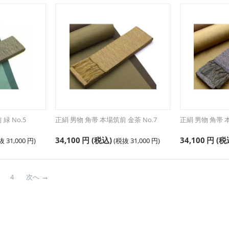
緑 No.5
正絹 男物 角帯 本場筑前 金茶 No.7
正絹 男物 角帯 本
34,100
円
(税込)
34,100
円
(税
税抜
31,000
円
)
(税抜
31,000
円
)
4
次へ