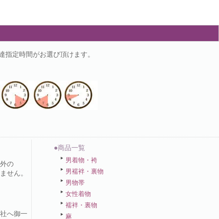
の配達指定時間がお選び頂けます。
●商品一覧
男着物・袴
外の
男襦袢・裏物
ません。
男物帯
女性着物
襦袢・裏物
社へ御一
麻