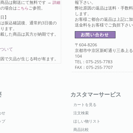
商品は郵送にて無料です →
報下さい。
詳細
送の場合は
ご参照。
弊社原因の返品は送料・手数料
こちら
します。
け日】
お客様ご都合の返品は上記に加
又は振込確認後、通常約3日後の
送金料をお客様でご負担下さ
なります。
記載した商品は其方が納期です。
〒604-8206
について
京都市中京区新町通り三条上る
104
要因で欠品が生じる時が有ます。
TEL：075-255-7783
FAX：075-255-7707
要
カスタマーサービス
カートを見る
わせ
注文検索
ップ
ほしい物リスト
商品比較