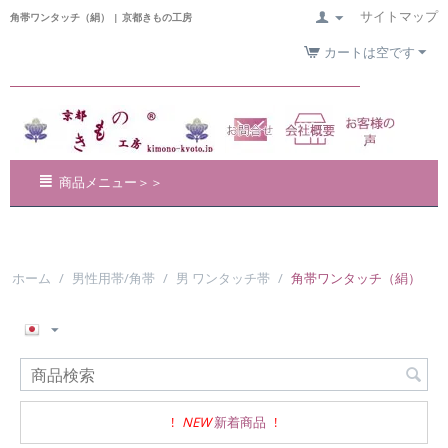
サイトマップ
角帯ワンタッチ（絹） | 京都きもの工房
カートは空です
商品メニュー＞＞
ホーム
/
男性用帯/角帯
/
男 ワンタッチ帯
/
角帯ワンタッチ（絹）
!
NEW
新着商品
!