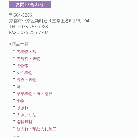
〒604-8206
京都市中京区新町通り三条上る町頭町104
TEL：075-255-7783
FAX：075-255-7707
●商品一覧
男着物・袴
男襦袢・裏物
男物帯
女性着物
襦袢・裏物
麻
卒業着物・袴・襦袢
小物
はぎれ
大きい寸法
送料無料
紋入れ・華紋入れ加工