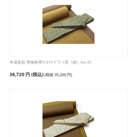
本場筑前 男物角帯ﾜﾝﾀｯﾁ ｸﾞﾘｰﾝ系（絹）No.35
38,720
円
(税込)
(税抜
35,200
円
)