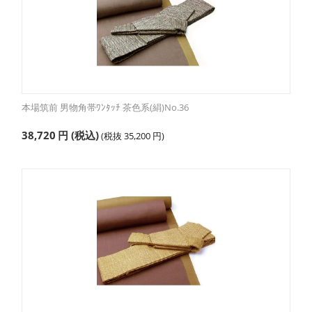
本場筑前 男物角帯ﾜﾝﾀｯﾁ 茶色系(絹)No.36
38,720
円
(税込)
(税抜
35,200
円
)