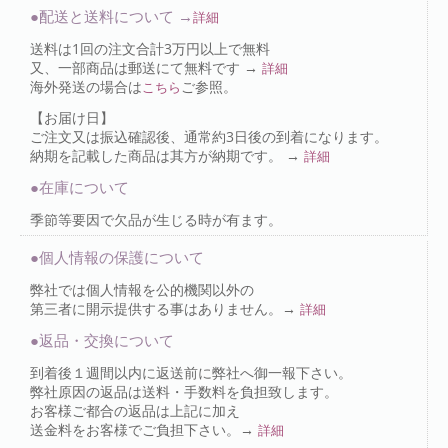
●配送と送料について →
詳細
送料は1回の注文合計3万円以上で無料
又、一部商品は郵送にて無料です →
詳細
海外発送の場合は
ご参照。
こちら
【お届け日】
ご注文又は振込確認後、通常約3日後の到着になります。
納期を記載した商品は其方が納期です。 →
詳細
●在庫について
季節等要因で欠品が生じる時が有ます。
●個人情報の保護について
弊社では個人情報を公的機関以外の
第三者に開示提供する事はありません。→
詳細
●返品・交換について
到着後１週間以内に返送前に弊社へ御一報下さい。
弊社原因の返品は送料・手数料を負担致します。
お客様ご都合の返品は上記に加え
送金料をお客様でご負担下さい。→
詳細