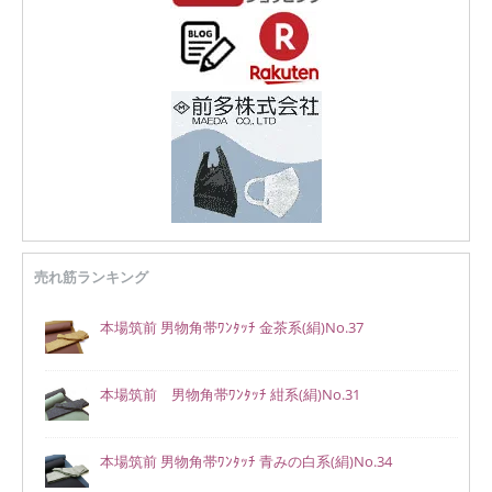
売れ筋ランキング
本場筑前 男物角帯ﾜﾝﾀｯﾁ 金茶系(絹)No.37
本場筑前 男物角帯ﾜﾝﾀｯﾁ 紺系(絹)No.31
本場筑前 男物角帯ﾜﾝﾀｯﾁ 青みの白系(絹)No.34