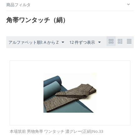
商品フィルタ
角帯ワンタッチ（絹）
アルファベット順l: A から Z
12 件ずつ表示
本場筑前 男物角帯 ワンタッチ 濃グレー(正絹)No.33