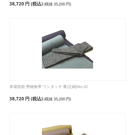
38,720
円
(税込)
(税抜
35,200
円
)
本場筑前 男物角帯 ワンタッチ 青(正絹)No.32
38,720
円
(税込)
(税抜
35,200
円
)