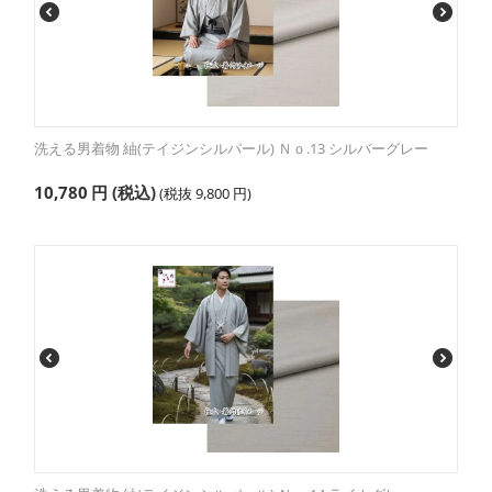
洗える男着物 紬(テイジンシルパール) Ｎｏ.13 シルバーグレー
10,780
円
(税込)
(税抜
9,800
円
)