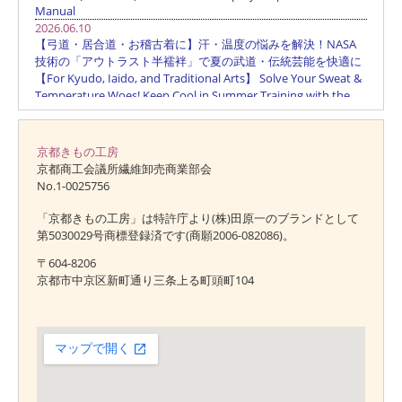
京都きもの工房
京都商工会議所繊維卸売商業部会
No.1-0025756
「京都きもの工房」は特許庁より(株)田原一のブランドとして
第5030029号商標登録済です(商願2006-082086)。
〒604-8206
京都市中京区新町通り三条上る町頭町104