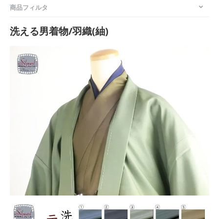
商品フィルタ
洗える男着物/羽織(紬)