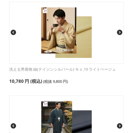
洗える男着物 紬(テイジンシルパール) Ｎｏ.19 ライトベージュ
10,780
円
(税込)
(税抜
9,800
円
)