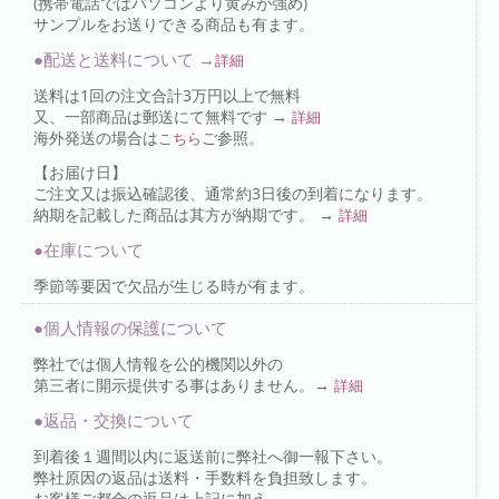
(携帯電話ではパソコンより黄みが強め)
サンプルをお送りできる商品も有ます。
●配送と送料について →
詳細
送料は1回の注文合計3万円以上で無料
又、一部商品は郵送にて無料です →
詳細
海外発送の場合は
ご参照。
こちら
【お届け日】
ご注文又は振込確認後、通常約3日後の到着になります。
納期を記載した商品は其方が納期です。 →
詳細
●在庫について
季節等要因で欠品が生じる時が有ます。
●個人情報の保護について
弊社では個人情報を公的機関以外の
第三者に開示提供する事はありません。→
詳細
●返品・交換について
到着後１週間以内に返送前に弊社へ御一報下さい。
弊社原因の返品は送料・手数料を負担致します。
お客様ご都合の返品は上記に加え