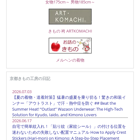
女物175cm～
男物185cm～
きもの 袴 ARTKOMACHI
メルヘンの着物
京都きもの工房の日記