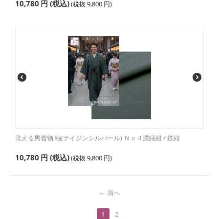
10,780
円
(税込)
(税抜
9,800
円
)
洗える男着物 紬(テイジンシルパール) Ｎｏ.4 濃緑紺 / 鉄紺
10,780
円
(税込)
(税抜
9,800
円
)
前へ
1
2