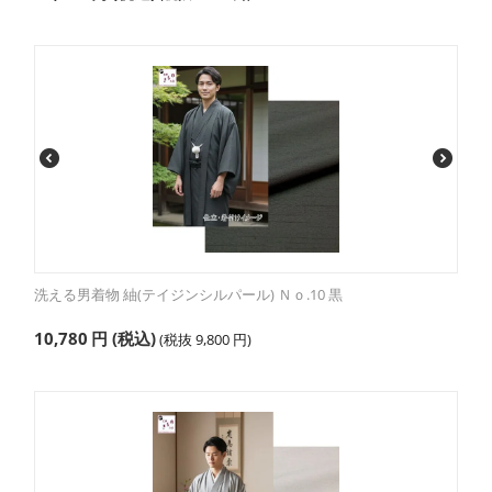
洗える男着物 紬(テイジンシルパール) Ｎｏ.10 黒
10,780
円
(税込)
(税抜
9,800
円
)