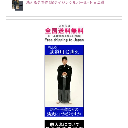
洗える男着物 紬(テイジンシルパール) Ｎｏ.2 紺