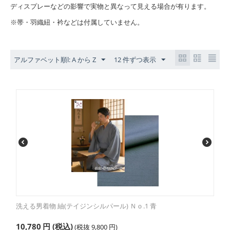
ディスプレーなどの影響で実物と異なって見える場合が有ります。
※帯・羽織紐・衿などは付属していません。
アルファベット順l: A から Z
12 件ずつ表示
洗える男着物 紬(テイジンシルパール) Ｎｏ.1 青
10,780
円
(税込)
(税抜
9,800
円
)