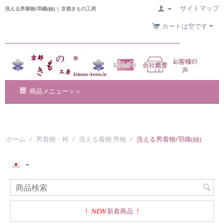
サイトマップ
洗える男着物/羽織(紬) | 京都きもの工房
カートは空です
商品メニュー＞＞
ホーム
/
男着物・袴
/
洗える着物 男物
/
洗える男着物/羽織(紬)
!
NEW
新着商品
!