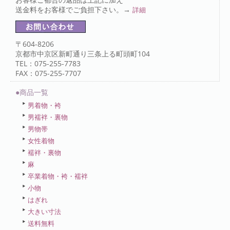
送金料をお客様でご負担下さい。→
詳細
〒604-8206
京都市中京区新町通り三条上る町頭町104
TEL：075-255-7783
FAX：075-255-7707
●商品一覧
男着物・袴
男襦袢・裏物
男物帯
女性着物
襦袢・裏物
麻
卒業着物・袴・襦袢
小物
はぎれ
大きい寸法
送料無料