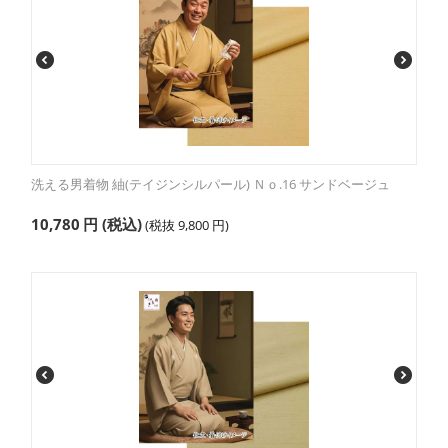
洗える男着物 紬(テイジンシルパール) Ｎｏ.16 サンドベージュ
10,780
円
(税込)
(税抜
9,800
円
)