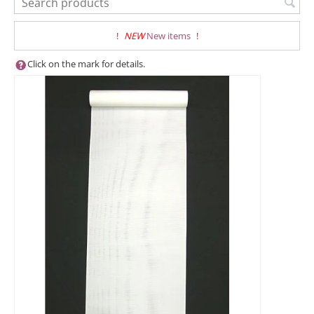
!
NEW
New items
!
Click on the mark for details.