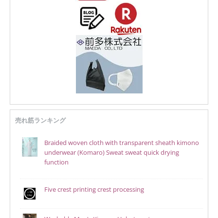
売れ筋ランキング
Braided woven cloth with transparent sheath kimono
underwear (Komaro) Sweat sweat quick drying
function
Five crest printing crest processing