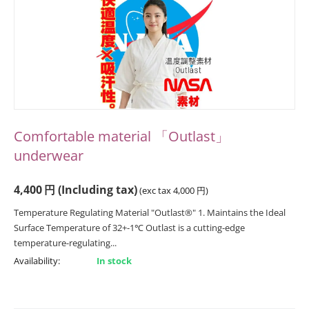
Comfortable material 「Outlast」
underwear
4,400
円
(Including tax)
(exc tax
4,000
円
)
Temperature Regulating Material "Outlast®" 1. Maintains the Ideal
Surface Temperature of 32+-1℃ Outlast is a cutting-edge
temperature-regulating...
Availability:
In stock