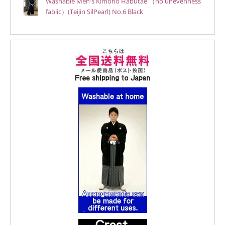
Washable Men's Kimono Habutae （no unevenness
fablic）(Teijin SilPearl) No.6 Black