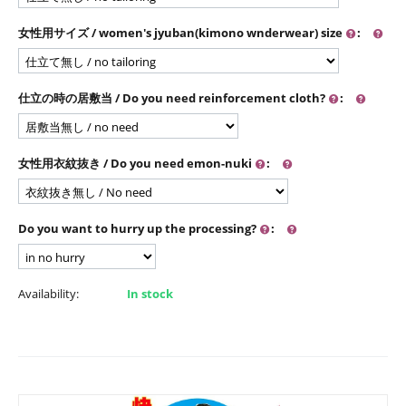
女性用サイズ / women's jyuban(kimono wnderwear) size
:
仕立の時の居敷当 / Do you need reinforcement cloth?
:
女性用衣紋抜き / Do you need emon-nuki
:
Do you want to hurry up the processing?
:
Availability:
In stock