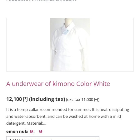
A underwear of kimono Color White
12,100
円
(Including tax)
(exc tax
11,000
円
)
It is a hemp collar recommended for summer. It is heat-dissipating
and water-absorbent, and can be washed at home with a mild
detergent. Material:...
emon nuki
: