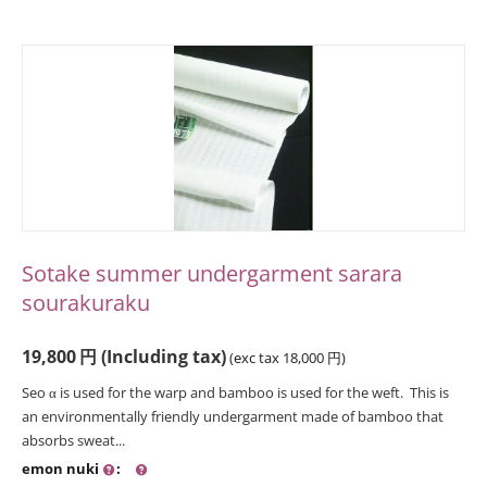
Sotake summer undergarment sarara
sourakuraku
19,800
円
(Including tax)
(exc tax
18,000
円
)
Seo α is used for the warp and bamboo is used for the weft. This is
an environmentally friendly undergarment made of bamboo that
absorbs sweat...
emon nuki
: