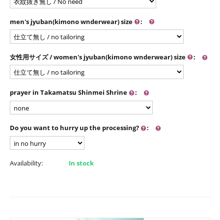
men's jyuban(kimono wnderwear) size
:
女性用サイズ / women's jyuban(kimono wnderwear) size
:
prayer in Takamatsu Shinmei Shrine
:
Do you want to hurry up the processing?
:
Availability:
In stock