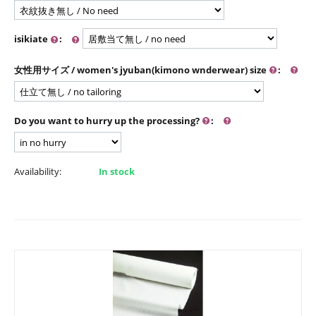
isikiate
:
女性用サイズ / women's jyuban(kimono wnderwear) size
:
Do you want to hurry up the processing?
:
Availability:
In stock