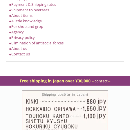
●Payment & Shipping rates
●Shipment to overseas
●About items
●A little knowledge
●For shop and grop
●Agency
●Privacy policy
●Elimination of antisocial forces
●About us
●Contact us
Free shipping in Japan over ¥30,000 -
-
--
contact