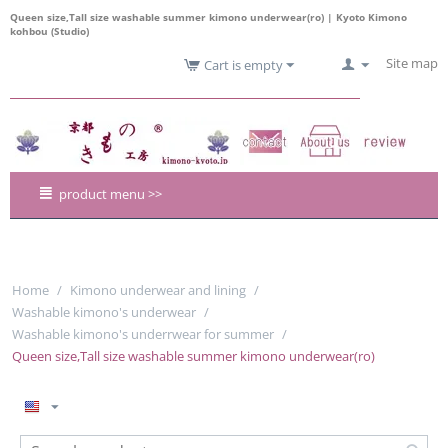
Queen size,Tall size washable summer kimono underwear(ro) | Kyoto Kimono
kohbou (Studio)
Site map
Cart is empty
product menu >>
Home
/
Kimono underwear and lining
/
Washable kimono's underwear
/
Washable kimono's underrwear for summer
/
Queen size,Tall size washable summer kimono underwear(ro)