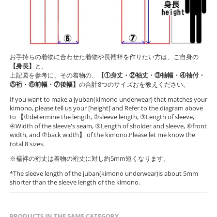
お手持ちの着物に合わせた着物や長襦袢を作りたい方は、ご自身の
【身長】
と、
上記図を参考に、その着物の、
【①身丈・②袖丈・③袖幅・④袖付・
⑤裄・⑥前幅・⑦後幅】
の合計8つのサイズおを教えください。
If you want to make a jyuban(kimono underwear) that matches your
kimono, please tell us your [height] and Refer to the diagram above
to
【
①determine the length, ②sleeve length, ③Length of sleeve,
④Width of the sleeve's seam, ⑤Length of sholder and sleeve, ⑥front
width, and ⑦back width
】
of the kimono.Please let me know the
total 8 sizes.
※襦袢の裄丈は着物の裄丈に対し約5mm短くなります。
*The sleeve length of the juban(kimono underwear)is about 5mm
shorter than the sleeve length of the kimono.
PRODUCTS IN THE SAME CATEGORY