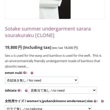
Sotake summer undergarment sarara
sourakuraku [CLONE]
19,800
円
(Including tax)
(exc tax
18,000
円
)
Seo α is used for the warp and bamboo is used for the weft. This is
an environmentally friendly undergarment made of bamboo that
absorbs sweat...
emon nuki
:
isikiate
:
女性用サイズ / women's jyuban(kimono wnderwear) size
: