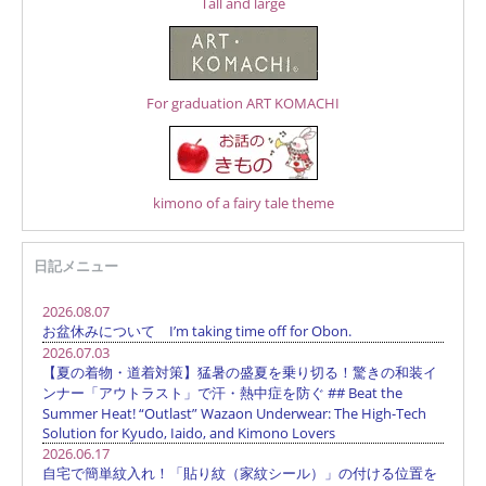
Tall and large
For graduation ART KOMACHI
kimono of a fairy tale theme
日記メニュー