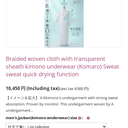
Braided woven cloth with transparent
sheath kimono underwear (Komaro) Sweat
sweat quick drying function
10,450
円
(Including tax)
(exc tax
9,500
円
)
【イメージを拡大】 A Kkimono's undergarment with strong sweat
absorption. Proven by monitor. This undergarment woven by A
undergarment...
men's jyuban(kimono wnderwear) size
: