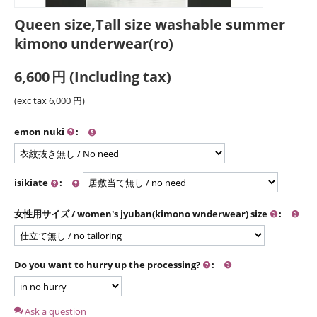
Queen size,Tall size washable summer
kimono underwear(ro)
6,600
円
(Including tax)
(exc tax
6,000
円
)
emon nuki
:
isikiate
:
女性用サイズ / women's jyuban(kimono wnderwear) size
:
Do you want to hurry up the processing?
:
Ask a question