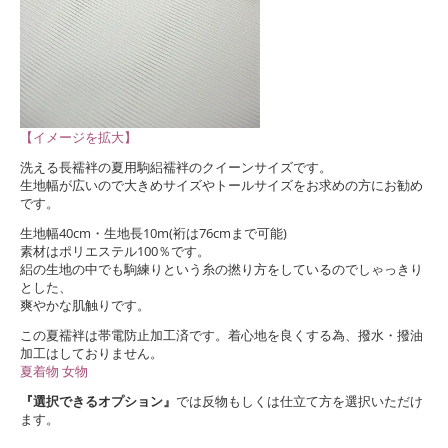
【イメージを拡大】
洗える長襦袢の夏用駒絽襦袢のクイーンサイズです。
生地幅が広いので大きめサイズやトールサイズをお求めの方にお勧め
です。
生地幅40cm・生地長10m(裄は76cmまで可能)
素材はポリエステル100％です。
絽の生地の中でも駒練りという糸の撚り方をしているのでしゃっきり
とした、
爽やかな肌触りです。
この夏襦袢は帯電防止加工済です。着心地を良くする為、撥水・撥油
加工はしておりません。
夏着物 女物
『選択できるオプション』
では反物もしくは仕立て方を選択いただけ
ます。