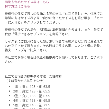
着物も含めたサイズ表はこちら
採寸方法はこちら
長襦袢の仕立て無しの反物ご希望の方は『仕立て無し』を、仕立てご
希望の方はサイズ表よりご自分に合ったサイズをお選び頂き、『カー
トに入れる』をクリックしてください。
長襦袢の仕立ての場合、期間は約20営業日かかります。また、仕立て
代は『選択できるオプション』を御覧下さい。
サイズ表にご自分に合った型が無い場合でも出来るだけ同じお値段で
お仕立てさせて頂きます。その時はご注文の際、コメント欄に身長、
裄丈、ヒップをご記入下さい。
※仕立てを伴う場合は代金引換以外でお願いしております。ご了承下
さい。
------------------------------
仕立てる場合の標準参考寸法：女性襦袢
（丈は背から / 単位 センチ）
1型：身丈 123・裄 63.5
2型：身丈 128・裄 65.5
3型：身丈 133・裄 67.5
4型：身丈 138・裄 69.5
5型：身丈 143・裄 71.5