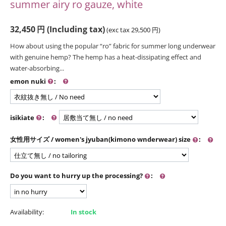
summer airy ro gauze, white
32,450
円
(Including tax)
(exc tax
29,500
円
)
How about using the popular “ro” fabric for summer long underwear
with genuine hemp? The hemp has a heat-dissipating effect and
water-absorbing...
emon nuki
:
isikiate
:
女性用サイズ / women's jyuban(kimono wnderwear) size
:
Do you want to hurry up the processing?
:
Availability:
In stock