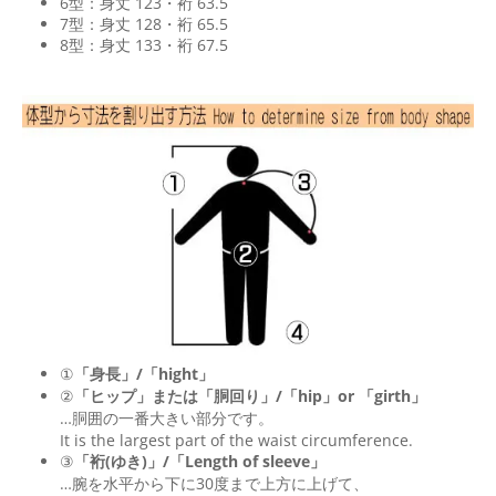
6型：身丈 123・裄 63.5
7型：身丈 128・裄 65.5
8型：身丈 133・裄 67.5
①
「身長」/「hight」
②
「ヒップ」または「胴回り」/「
hip
」or 「
girth
」
…胴囲の一番大きい部分です。
It is the largest part of the waist circumference.
③
「裄(ゆき)」/「Length of sleeve」
…腕を水平から下に30度まで上方に上げて、