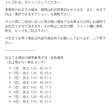
トに入れる』をクリックしてください。
長襦袢の仕立ての場合、期間は約20営業日かかります。また、仕立て
代は『選択できるオプション』を御覧下さい。
サイズ表にご自分に合った型が無い場合でも出来るだけ同じお値段で
お仕立てさせて頂きます。その時はご注文の際、コメント欄に身長、
裄丈、ヒップをご記入下さい。
※仕立てを伴う場合は代金引換以外でお願いしております。ご了承下
さい。
------------------------------
仕立てる場合の標準参考寸法：女性襦袢
（丈は背から / 単位 センチ）
1型：身丈 123・裄 63.5
2型：身丈 128・裄 65.5
3型：身丈 133・裄 67.5
4型：身丈 138・裄 69.5
5型：身丈 143・裄 71.5
6型：身丈 123・裄 63.5
7型：身丈 128・裄 65.5
8型：身丈 133・裄 67.5