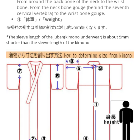
From around the back bone of the neck to the wrist
bone. From the neck bone gouge (behind the seventh
cervical vertebra) to the wrist bone gouge.
④
「体重」/「weight」
※襦袢の裄丈は着物の裄丈に対し約5mm短くなります。
*The sleeve length of the juban(kimono underwear) is about 5mm
shorter than the sleeve length of the kimono.