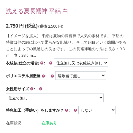
洗える夏長襦袢 平絽 白
2,750
円
(税込)
(税抜
2,500
円
)
【イメージを拡大】 平絽は夏物の長襦袢で人気の素材です。 平絽の
特徴は他の絽に比べて柔らかな肌触り、 そして絽目という隙間がある
ことによっての風通しの良さです。 この長襦袢地の寸法は 長さ：9.3
ｍ 巾：38ｃｍ...
衣紋抜(仕立の場合)
:
ポリエステル居敷当
:
女性用サイズ
:
特急加工（手縫い）をしますか？
:
在庫状況:
在庫あり