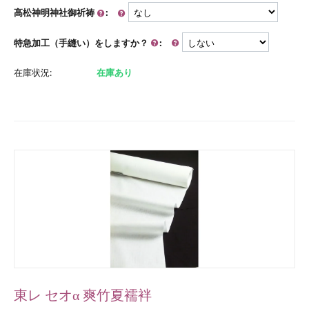
高松神明神社御祈祷
:
特急加工（手縫い）をしますか？
:
在庫状況:
在庫あり
東レ セオα 爽竹夏襦袢