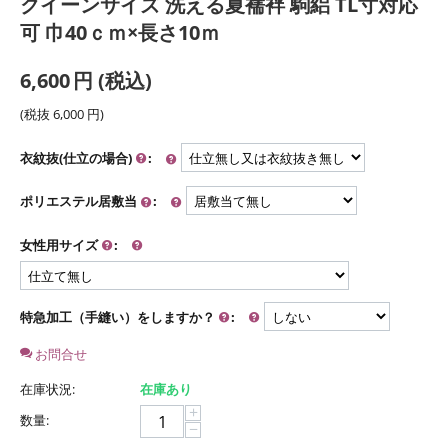
クイーンサイズ 洗える夏襦袢 駒絽 TL寸対応
可 巾40ｃｍ×長さ10ｍ
6,600
円
(税込)
(税抜
6,000
円
)
衣紋抜(仕立の場合)
:
ポリエステル居敷当
:
女性用サイズ
:
特急加工（手縫い）をしますか？
:
お問合せ
在庫状況:
在庫あり
+
数量:
−