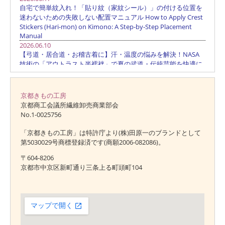
京都きもの工房
京都商工会議所繊維卸売商業部会
No.1-0025756
「京都きもの工房」は特許庁より(株)田原一のブランドとして
第5030029号商標登録済です(商願2006-082086)。
〒604-8206
京都市中京区新町通り三条上る町頭町104