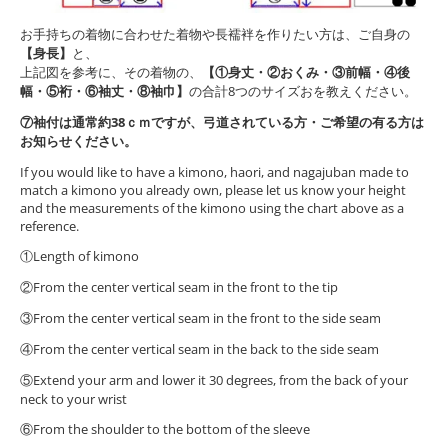
お手持ちの着物に合わせた着物や長襦袢を作りたい方は、ご自身の
【身長】
と、
上記図を参考に、その着物の、
【①身丈・②おくみ・③前幅・④後
幅・⑤裄・⑥袖丈・⑧袖巾】
の合計8つのサイズおを教えください。
⑦袖付は通常約38ｃｍですが、弓道されている方・ご希望の有る方は
お知らせください。
If you would like to have a kimono, haori, and nagajuban made to
match a kimono you already own, please let us know your height
and the measurements of the kimono using the chart above as a
reference.
①Length of kimono
②From the center vertical seam in the front to the tip
③From the center vertical seam in the front to the side seam
④From the center vertical seam in the back to the side seam
⑤Extend your arm and lower it 30 degrees, from the back of your
neck to your wrist
⑥From the shoulder to the bottom of the sleeve