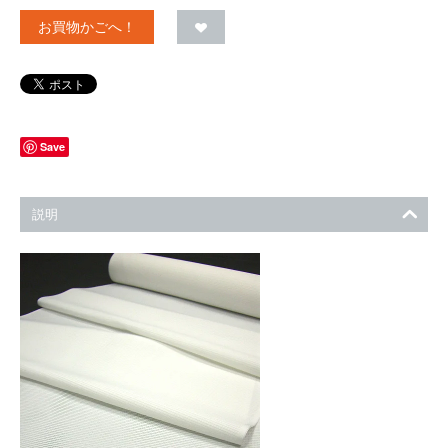
お買物かごへ！
Save
説明