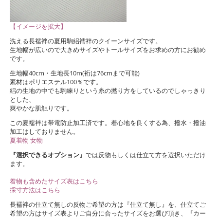
【イメージを拡大】
洗える長襦袢の夏用駒絽襦袢のクイーンサイズです。
生地幅が広いので大きめサイズやトールサイズをお求めの方にお勧め
です。
生地幅40cm・生地長10m(裄は76cmまで可能)
素材はポリエステル100％です。
絽の生地の中でも駒練りという糸の撚り方をしているのでしゃっきり
とした、
爽やかな肌触りです。
この夏襦袢は帯電防止加工済です。着心地を良くする為、撥水・撥油
加工はしておりません。
夏着物 女物
『選択できるオプション』
では反物もしくは仕立て方を選択いただけ
ます。
着物も含めたサイズ表はこちら
採寸方法はこちら
長襦袢の仕立て無しの反物ご希望の方は『仕立て無し』を、仕立てご
希望の方はサイズ表よりご自分に合ったサイズをお選び頂き、『カー