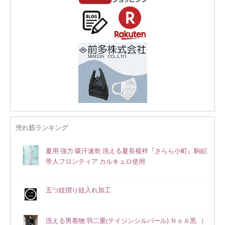
売れ筋ランキング
夏用 強力 吸汗速乾 洗える夏長襦袢『さらら小町』駒絽
帝人フロンティア カルキュロ使用
五つ紋摺り紋入れ加工
洗える男着物 羽二重(テイジンシルパール) Ｎｏ.6 黒 （