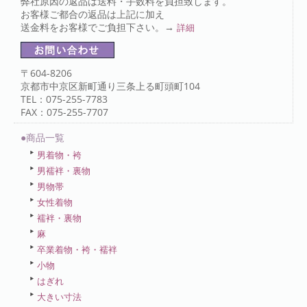
弊社原因の返品は送料・手数料を負担致します。
お客様ご都合の返品は上記に加え
送金料をお客様でご負担下さい。→
詳細
〒604-8206
京都市中京区新町通り三条上る町頭町104
TEL：075-255-7783
FAX：075-255-7707
●商品一覧
男着物・袴
男襦袢・裏物
男物帯
女性着物
襦袢・裏物
麻
卒業着物・袴・襦袢
小物
はぎれ
大きい寸法