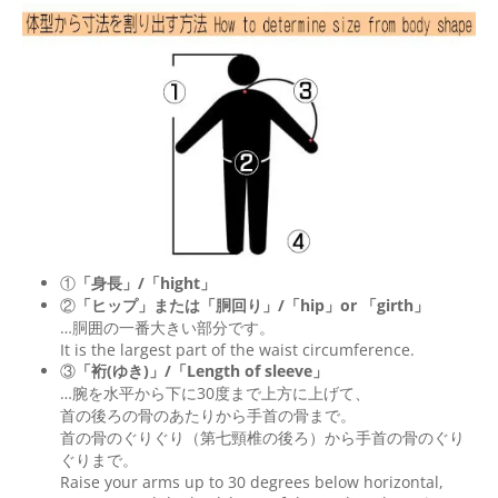
①
「身長」/「hight」
②
「ヒップ」または「胴回り」/「
hip
」or 「
girth
」
…胴囲の一番大きい部分です。
It is the largest part of the waist circumference.
③
「裄(ゆき)」/「Length of sleeve」
…腕を水平から下に30度まで上方に上げて、
首の後ろの骨のあたりから手首の骨まで。
首の骨のぐりぐり（第七頸椎の後ろ）から手首の骨のぐり
ぐりまで。
Raise your arms up to 30 degrees below horizontal,