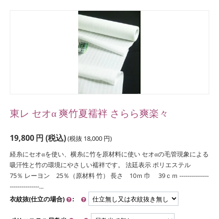
東レ セオα 爽竹夏襦袢 さらら爽楽々
19,800
円
(税込)
(税抜
18,000
円
)
経糸にセオαを使い、横糸に竹を原材料に使い セオαの毛管現象による
吸汗性と竹の環境にやさしい襦袢です。 法廷表示 ポリエステル
75％ レーヨン 25％（原材料 竹） 長さ 10ｍ 巾 39ｃｍ ---------------
---------------...
衣紋抜(仕立の場合)
: