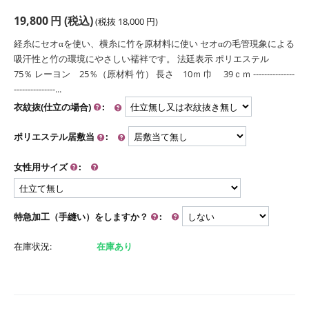
19,800
円
(税込)
(税抜
18,000
円
)
経糸にセオαを使い、横糸に竹を原材料に使い セオαの毛管現象による
吸汗性と竹の環境にやさしい襦袢です。 法廷表示 ポリエステル
75％ レーヨン 25％（原材料 竹） 長さ 10ｍ 巾 39ｃｍ ---------------
---------------...
衣紋抜(仕立の場合)
:
ポリエステル居敷当
:
女性用サイズ
:
特急加工（手縫い）をしますか？
:
在庫状況:
在庫あり