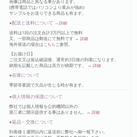
画像は商品と異なる事があります。
(携帯電話ではパソコンより黄みが強め)
サンプルをお送りできる商品も有ます。
●配送と送料について →
詳細
送料は1回の注文合計3万円以上で無料
又、一部商品は郵送にて無料です →
詳細
海外発送の場合は
ご参照。
こちら
【お届け日】
ご注文又は振込確認後、通常約3日後の到着になります。
納期を記載した商品は其方が納期です。 →
詳細
●在庫について
季節等要因で欠品が生じる時が有ます。
●個人情報の保護について
弊社では個人情報を公的機関以外の
第三者に開示提供する事はありません。→
詳細
●返品・交換について
到着後１週間以内に返送前に弊社へ御一報下さい。