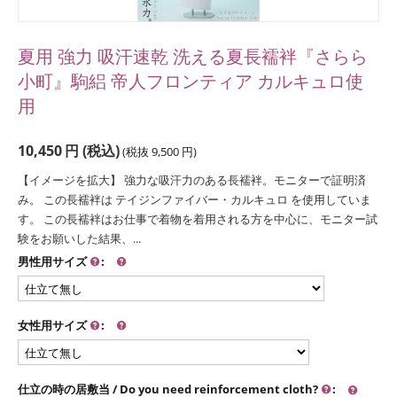
夏用 強力 吸汗速乾 洗える夏長襦袢『さらら
小町』駒絽 帝人フロンティア カルキュロ使
用
10,450
円
(税込)
(税抜
9,500
円
)
【イメージを拡大】 強力な吸汗力のある長襦袢。モニターで証明済
み。 この長襦袢は テイジンファイバー・カルキュロ を使用していま
す。 この長襦袢はお仕事で着物を着用される方を中心に、モニター試
験をお願いした結果、...
男性用サイズ
:
女性用サイズ
:
仕立の時の居敷当 / Do you need reinforcement cloth?
: