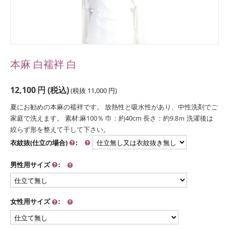
本麻 白襦袢 白
12,100
円
(税込)
(税抜
11,000
円
)
夏にお勧めの本麻の襦袢です。 放熱性と吸水性があり、中性洗剤でご
家庭で洗えます。 素材:麻100％ 巾：約40cm 長さ：約9.8ｍ 洗濯後は
絞らず形を整えて干して下さい。
衣紋抜(仕立の場合)
:
男性用サイズ
:
女性用サイズ
: