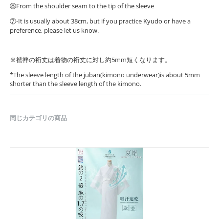
⑧From the shoulder seam to the tip of the sleeve
⑦-It is usually about 38cm, but if you practice Kyudo or have a
preference, please let us know.
※襦袢の裄丈は着物の裄丈に対し約5mm短くなります。
*The sleeve length of the juban(kimono underwear)is about 5mm
shorter than the sleeve length of the kimono.
同じカテゴリの商品