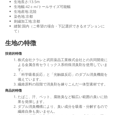
生地長さ:13.5m
生地幅:42ｃｍ/トールサイズ可能幅
生地産地:北陸
染色地:京都
刺繍加工地:京都
縫製:国内（ご希望の場合・下記選択できるオプションに
て）
生地の特徴
技術的特徴
株式会社クラレと武田薬品工業株式会社との共同開発に
よる金属含有セラミックス系特殊消臭剤を使用していま
す。
「科学吸着反応」と「光触媒反応」のダブル消臭機能を
備えています。
繊維原料の段階で消臭剤を練りこんだ一体型素材です。
商品的特徴
たばこ、汗、ペット、腐敗臭など幅広い範囲の臭いに効
果を発揮します。
ダブル消臭機構により、臭い成分を吸着・分解するので
繊維自身も臭いません。