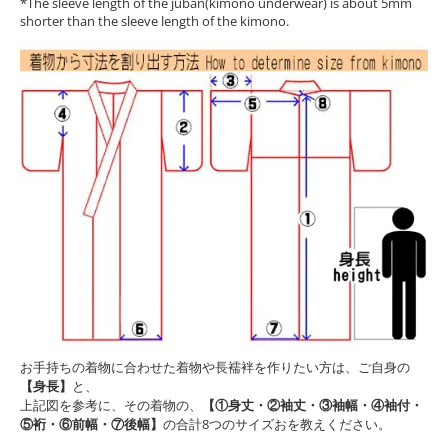
*The sleeve length of the juban(kimono underwear) is about 5mm
shorter than the sleeve length of the kimono.
お手持ちの着物に合わせた着物や長襦袢を作りたい方は、ご自身の
【身長】
と、
上記図を参考に、その着物の、
【①身丈・②袖丈・③袖幅・④袖付・
⑤裄・⑥前幅・⑦後幅】
の合計8つのサイズおを教えください。