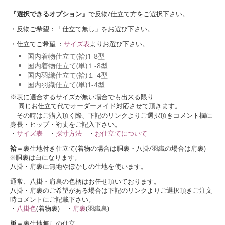
『選択できるオプション』
で反物/仕立て方をご選択下さい。
・反物ご希望：「仕立て無し」をお選び下さい。
・仕立てご希望 ：
サイズ表
よりお選び下さい。
国内着物仕立て(袷)1-8型
国内着物仕立て(単)１-8型
国内羽織仕立て(袷)１-4型
国内羽織仕立て(単)1-4型
※表に適合するサイズが無い場合でも出来る限り
同じお仕立て代でオーダーメイド対応させて頂きます。
その時はご購入頂く際、下記のリンクよりご選択頂きコメント欄に
身長・ヒップ・裄丈をご記入下さい。
・
サイズ表
・
採寸方法
・
お仕立てについて
袷
＝裏生地付き仕立て(着物の場合は胴裏・八掛/羽織の場合は肩裏)
※胴裏は白になります。
八掛・肩裏に無地やぼかしの生地を使います。
通常、八掛・肩裏の色柄はお任せ頂いております。
八掛・肩裏のご希望がある場合は下記のリンクよりご選択頂きご注文
時コメントにご記載下さい。
・
八掛色
(着物裏) ・
肩裏
(羽織裏)
単
＝裏生地無しの仕立