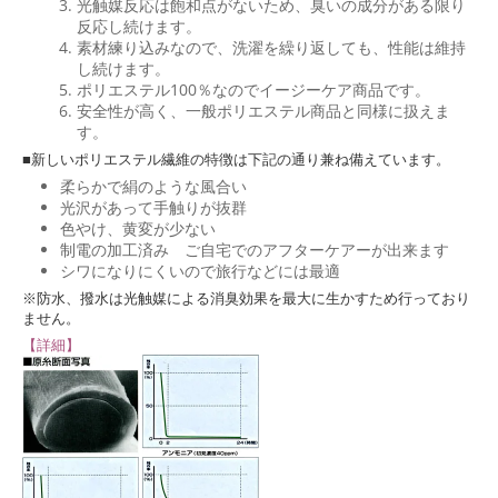
光触媒反応は飽和点がないため、臭いの成分がある限り
反応し続けます。
素材練り込みなので、洗濯を繰り返しても、性能は維持
し続けます。
ポリエステル100％なのでイージーケア商品です。
安全性が高く、一般ポリエステル商品と同様に扱えま
す。
■新しいポリエステル繊維の特徴は下記の通り兼ね備えています。
柔らかで絹のような風合い
光沢があって手触りが抜群
色やけ、黄変が少ない
制電の加工済み ご自宅でのアフターケアーが出来ます
シワになりにくいので旅行などには最適
※防水、撥水は光触媒による消臭効果を最大に生かすため行っており
ません。
【詳細】