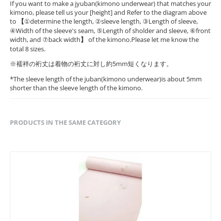
If you want to make a jyuban(kimono underwear) that matches your
kimono, please tell us your [height] and Refer to the diagram above
to
【
①determine the length, ②sleeve length, ③Length of sleeve,
④Width of the sleeve's seam, ⑤Length of sholder and sleeve, ⑥front
width, and ⑦back width
】
of the kimono.Please let me know the
total 8 sizes.
※襦袢の裄丈は着物の裄丈に対し約5mm短くなります。
*The sleeve length of the juban(kimono underwear)is about 5mm
shorter than the sleeve length of the kimono.
PRODUCTS IN THE SAME CATEGORY