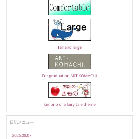
Tall and large
For graduation ART KOMACHI
kimono of a fairy tale theme
日記メニュー