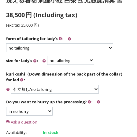
洗える着物 刺繍小紋 白茶色 光触媒消臭 雪
38,500
円
(Including tax)
(exc tax
35,000
円
)
form of tailoring for lady's
:
size for lady's
:
kurikoshi（Down dimension of the back part of the collar）
for lad
:
Do you want to hurry up the processing?
:
Ask a question
Availability:
In stock