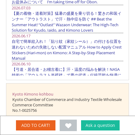
Kyoto Kimono kohbou
Kyoto Chamber of Commerce and Industry Textile Wholesale
Commerce Committee
No.1-0025756
"Kyoto Kimono kohbou" has been registered as a brand of
ADD TO CART!
Ask a question
Tahara Ichi Co., Ltd. from the Patent Office No. 5030029
Trademark application 2006 -082086).