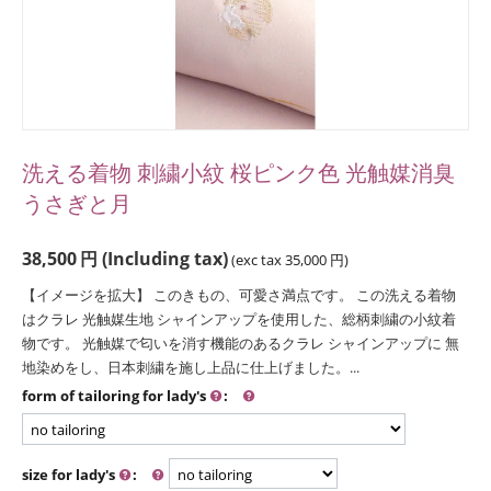
洗える着物 刺繍小紋 桜ピンク色 光触媒消臭
うさぎと月
38,500
円
(Including tax)
(exc tax
35,000
円
)
【イメージを拡大】 このきもの、可愛さ満点です。 この洗える着物
はクラレ 光触媒生地 シャインアップを使用した、総柄刺繍の小紋着
物です。 光触媒で匂いを消す機能のあるクラレ シャインアップに 無
地染めをし、日本刺繍を施し上品に仕上げました。...
form of tailoring for lady's
:
size for lady's
: