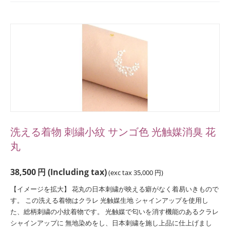
洗える着物 刺繍小紋 サンゴ色 光触媒消臭 花
丸
38,500
円
(Including tax)
(exc tax
35,000
円
)
【イメージを拡大】 花丸の日本刺繍が映える癖がなく着易いきもので
す。 この洗える着物はクラレ 光触媒生地 シャインアップを使用し
た、総柄刺繍の小紋着物です。 光触媒で匂いを消す機能のあるクラレ
シャインアップに 無地染めをし、日本刺繍を施し上品に仕上げまし