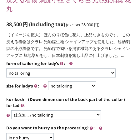
丸
38,500
円
(Including tax)
(exc tax
35,000
円
)
【イメージを拡大】 ほんのり桜色に花丸、上品なきものです。 この
洗える着物はクラレ 光触媒生地 シャインアップを使用した、総柄刺
繍の小紋着物です。 光触媒で匂いを消す機能のあるクラレ シャイン
アップに 無地染めをし、日本刺繍を施し上品に仕上げました。...
form of tailoring for lady's
:
size for lady's
:
kurikoshi（Down dimension of the back part of the collar）
for lad
:
Do you want to hurry up the processing?
: