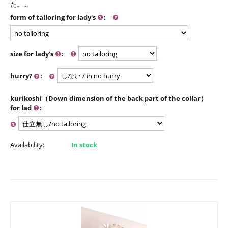
た。...
form of tailoring for lady's
:
size for lady's
:
hurry?
:
kurikoshi（Down dimension of the back part of the collar）
for lad
:
Availability:
In stock