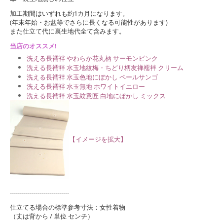
加工期間はいずれも約1カ月になります。
(年末年始・お盆等でさらに長くなる可能性があります)
また仕立て代に裏生地代全て含みます。
当店のオススメ!
洗える長襦袢 やわらか花丸柄 サーモンピンク
洗える長襦袢 水玉地紋梅・ちどり柄友禅襦袢 クリーム
洗える長襦袢 水玉色地にぼかし ペールサンゴ
洗える長襦袢 水玉無地 ホワイトイエロー
洗える長襦袢 水玉紋意匠 白地にぼかし ミックス
【イメージを拡大】
------------------------------
仕立てる場合の標準参考寸法：女性着物
（丈は背から / 単位 センチ）