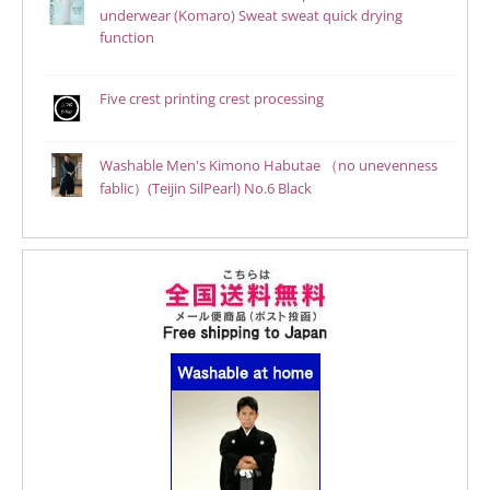
underwear (Komaro) Sweat sweat quick drying
function
Five crest printing crest processing
Washable Men's Kimono Habutae （no unevenness
fablic）(Teijin SilPearl) No.6 Black