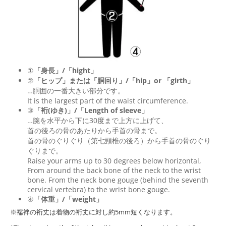
①
「身長」/「hight」
②
「ヒップ」または「胴回り」/「
hip
」or 「
girth
」
…胴囲の一番大きい部分です。
It is the largest part of the waist circumference.
③
「裄(ゆき)」/「Length of sleeve」
…腕を水平から下に30度まで上方に上げて、
首の後ろの骨のあたりから手首の骨まで。
首の骨のぐりぐり（第七頸椎の後ろ）から手首の骨のぐり
ぐりまで。
Raise your arms up to 30 degrees below horizontal,
From around the back bone of the neck to the wrist
bone. From the neck bone gouge (behind the seventh
cervical vertebra) to the wrist bone gouge.
④
「体重」/「weight」
※襦袢の裄丈は着物の裄丈に対し約5mm短くなります。