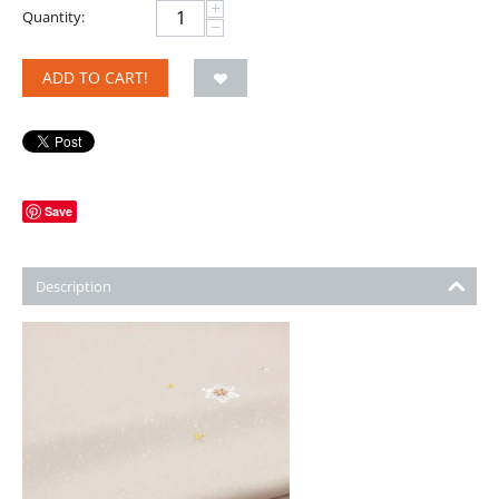
+
Quantity:
−
ADD TO CART!
Save
Description