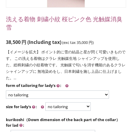
洗える着物 刺繍小紋 桜ピンク色 光触媒消臭
雪
38,500
円
(Including tax)
(exc tax
35,000
円
)
【イメージを拡大】 ポイント的に雪の結晶と星が閃く可愛いきもので
す。 この洗える着物はクラレ 光触媒生地 シャインアップを使用し
た、総柄刺繍の小紋着物です。 光触媒で匂いを消す機能のあるクラレ
シャインアップに 無地染めをし、日本刺繍を施し上品に仕上げまし
た。...
form of tailoring for lady's
:
size for lady's
:
kurikoshi（Down dimension of the back part of the collar）
for lad
: