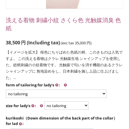
洗える着物 刺繍小紋 さくら色 光触媒消臭 色
紙
38,500
円
(Including tax)
(exc tax
35,000
円
)
【イメージを拡大】 桜色にちりばめた色紙の柄、このきものは人気で
すよ。 この洗える着物はクラレ 光触媒生地 シャインアップを使用し
た、総柄刺繍の小紋着物です。 光触媒で匂いを消す機能のあるクラレ
シャインアップに 無地染めをし、日本刺繍を施し上品に仕上げまし
た。...
form of tailoring for lady's
:
size for lady's
:
kurikoshi（Down dimension of the back part of the collar）
for lad
: