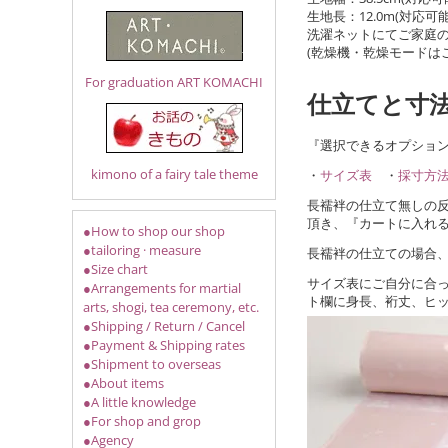
生地長：12.0m(対応可能
洗濯ネットにてご家庭
(乾燥機・乾燥モードは
For graduation ART KOMACHI
仕立てと寸
『選択できるオプショ
kimono of a fairy tale theme
・
サイズ表
・
採寸方
長襦袢の仕立て無しの
頂き、『カートに入れ
●How to shop our shop
●tailoring · measure
長襦袢の仕立ての場合、
●Size chart
サイズ表にご自分に合
●Arrangements for martial
ト欄に身長、裄丈、ヒ
arts, shogi, tea ceremony, etc.
●Shipping / Return / Cancel
●Payment & Shipping rates
●Shipment to overseas
●About items
●A little knowledge
●For shop and grop
●Agency