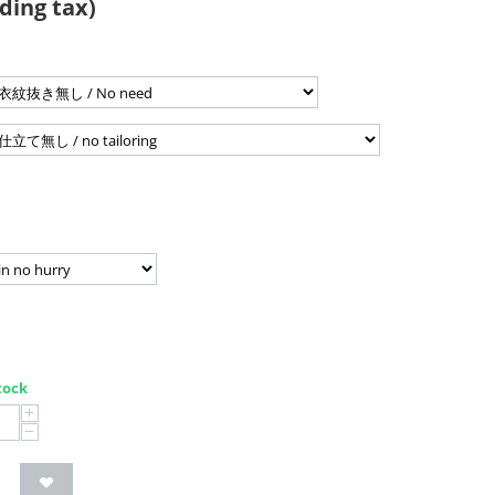
ding tax)
tock
+
−