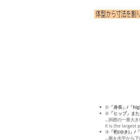
①
「身長」/「hig
②
「ヒップ」また
…胴囲の一番大き
It is the largest
③
「裄(ゆき)」/「Le
…腕を水平から下