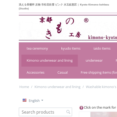
洗える長襦袢 反物 市松花吹雪 ピンク 水玉紋意匠 | Kyoto Kimono kohbou
(Studio)
tea ceremony
kyudo items
iaido items
Kimono underwear and lining
underwear
Accessories
Casual
Free shipping items (for
Home
/
Kimono underwear and lining
/
Washable kimono's
English
Click on the mark for 