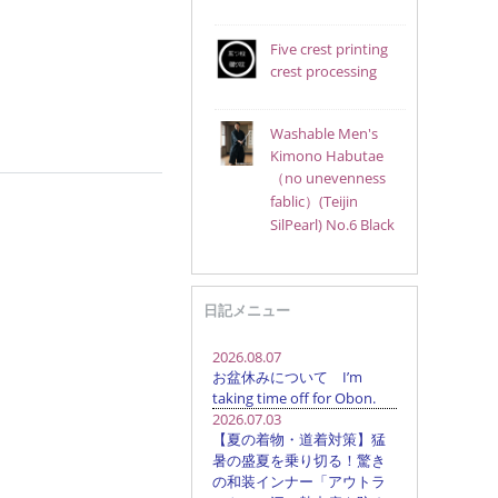
Five crest printing
crest processing
Washable Men's
Kimono Habutae
（no unevenness
fablic）(Teijin
SilPearl) No.6 Black
日記メニュー