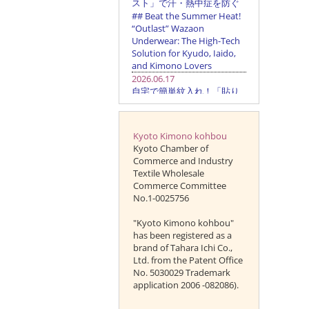
Kyoto Kimono kohbou
Kyoto Chamber of
Commerce and Industry
Textile Wholesale
Commerce Committee
No.1-0025756
"Kyoto Kimono kohbou"
has been registered as a
brand of Tahara Ichi Co.,
Ltd. from the Patent Office
No. 5030029 Trademark
application 2006 -082086).