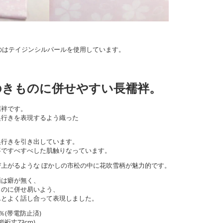
のはテイジンシルパールを使用しています。
のきものに併せやすい長襦袢。
襦袢です。
奥行きを表現するよう織った
奥行きを引き出しています。
事ですべすべした肌触りなっています。
上がるような ぼかしの市松の中に花吹雪柄が魅力的です。
柄は癖が無く、
ものに併せ易いよう、
んとよく話し合って表現しました。
％(帯電防止済)
能裄丈73cm)