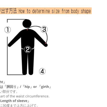
ht」
は「胴回り」/「
hip
」or 「
girth
」
い部分です。
 part of the waist circumference.
ngth of sleeve」
に30度まで上方に上げて、