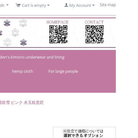
Site map
ish
Cart is empty
My Account
Men's kimono underwear and lining
hemp cloth
For large people
花吹雪 ピンク 水玉紋意匠