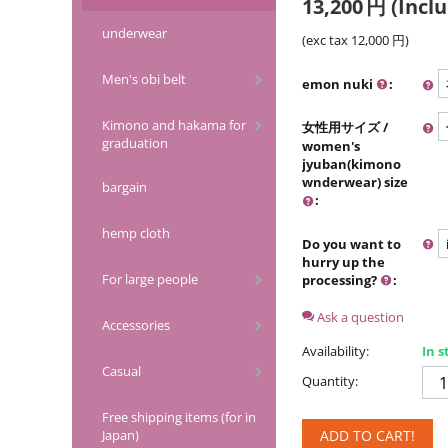
13,200
円
(Inclu
underwear
(exc tax
12,000
円
)
Men's obi belt
emon nuki
:
Kimono and hakama for
女性用サイズ /
graduation
women's
jyuban(kimono
wnderwear) size
bargain
:
hemp cloth
Do you want to
hurry up the
For large people
processing?
:
Ask a question
Accessories
Availability:
In s
Casual
Quantity:
Free shipping items (for in
Japan)
ADD TO CART!