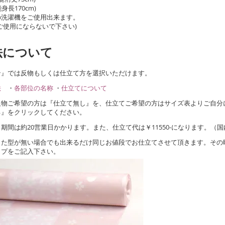
身長170cm)
の洗濯機をご使用出来ます。
ご使用にならないで下さい)
法について
ン』では反物もしくは仕立て方を選択いただけます。
法
・
各部位の名称
・
仕立てについて
反物ご希望の方は『仕立て無し』を、仕立てご希望の方はサイズ表よりご自分
る』をクリックしてください。
期間は約20営業日かかります。また、仕立て代は￥11550-になります。（
った型が無い場合でも出来るだけ同じお値段でお仕立てさせて頂きます。その
ップをご記入下さい。