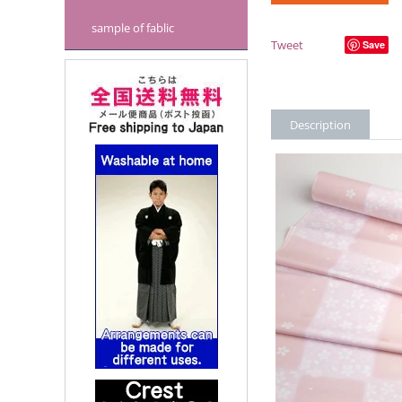
sample of fablic
Tweet
Save
Description