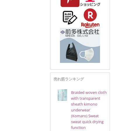
売れ筋ランキング
Braided woven cloth
with transparent
sheath kimono
underwear
(Komaro) Sweat
sweat quick drying
function