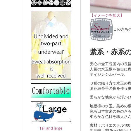
【イメージを拡大】
このきも
紫系・赤系
安心の全工程国内の長
人気の水玉柄を独自に
テイジンシルパール。
３種の織り方で水玉の
また細番手の糸を使う
柔らかな地色から浮かび
地模様の水玉、染めの
色も日本古来の色のき
柔らかな色目を職人さ
素材：ポリエステル100
Tall and large
生地幅：38.5cm(対応可