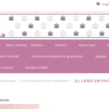
Engl
Men's Kimono・ Hakama
Kimono
About crest
Men's obi belt
Kimono and hakama for graduation
bargain
 in Japan)
sample of fablic
 underwear
/
Fashionable kimono's underwear
/
洗える長襦袢 反物 市松
details.