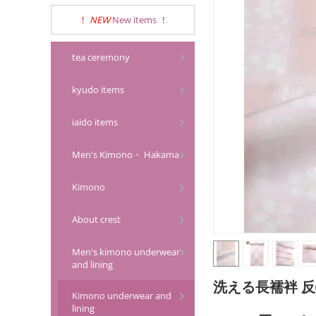
!
NEW
New items
!
tea ceremony
kyudo items
iaido items
Men's Kimono・ Hakama
Kimono
About crest
Men's kimono underwear
and lining
洗える長襦袢 反
Kimono underwear and
lining