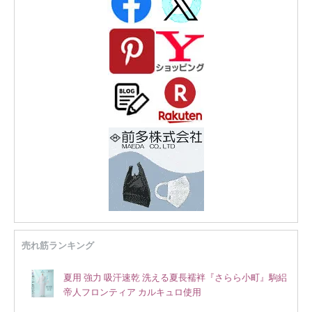
売れ筋ランキング
夏用 強力 吸汗速乾 洗える夏長襦袢『さらら小町』駒絽
帝人フロンティア カルキュロ使用