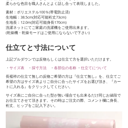
柔らかな色目を職人さんとよく話し合って表現しました。
素材：ポリエステル100％(帯電防止済)
生地幅：38.5cm(対応可能裄丈73cm)
生地長：12.0m(対応可能身長170cm)
洗濯ネットにてご家庭の洗濯機をご使用出来ます。
(乾燥機・乾燥モードはご使用にならないで下さい)
仕立てと寸法について
上記プルダウンでは反物もしくは仕立て方を選択いただけます。
・
サイズ表
・
採寸方法
・
各部位の名称
・
仕立てについて
長襦袢の仕立て無しの反物ご希望の方は『仕立て無し』を、仕立てご
希望の方はサイズ表よりご自分に合ったサイズをお選び頂き、『カー
トに入れる』をクリックしてください。
サイズ表にご自分に合った型が無い場合でも出来るだけ同じお値段で
お仕立てさせて頂きます。その時はご注文の際、コメント欄に身長、
裄丈、ヒップをご記入下さい。