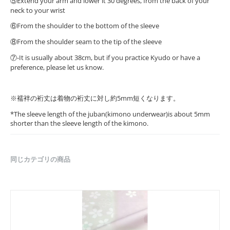
⑤Extend your arm and lower it 30 degrees, from the back of your
neck to your wrist
⑥From the shoulder to the bottom of the sleeve
⑧From the shoulder seam to the tip of the sleeve
⑦-It is usually about 38cm, but if you practice Kyudo or have a
preference, please let us know.
※襦袢の裄丈は着物の裄丈に対し約5mm短くなります。
*The sleeve length of the juban(kimono underwear)is about 5mm
shorter than the sleeve length of the kimono.
同じカテゴリの商品