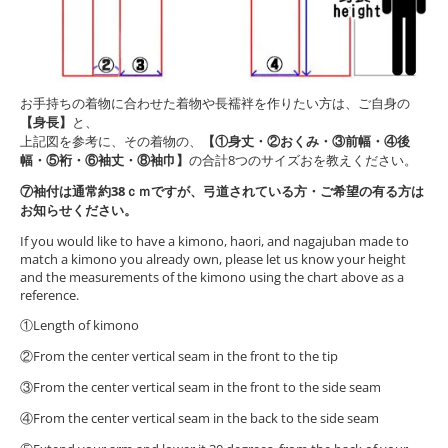
お手持ちの着物に合わせた着物や長襦袢を作りたい方は、ご自身の
【身長】
と、
上記図を参考に、その着物の、
【①身丈・②おくみ・③前幅・④後
幅・⑤裄・⑥袖丈・⑧袖巾】
の合計8つのサイズおを教えください。
⑦袖付は通常約38ｃｍですが、弓道されている方・ご希望の有る方は
お知らせください。
If you would like to have a kimono, haori, and nagajuban made to
match a kimono you already own, please let us know your height
and the measurements of the kimono using the chart above as a
reference.
①Length of kimono
②From the center vertical seam in the front to the tip
③From the center vertical seam in the front to the side seam
④From the center vertical seam in the back to the side seam