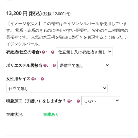
13,200
円
(税込)
(税抜
12,000
円
)
【イメージを拡大】 この襦袢はテイジンシルパールを使用していま
す。 紫系・赤系のきものに併せやすい長襦袢。 安心の全工程国内の
長襦袢です。 人気の水玉柄を独自に奥行きを表現するよう織った テ
イジンシルパール。...
衣紋抜(仕立の場合)
:
ポリエステル居敷当
:
女性用サイズ
:
特急加工（手縫い）をしますか？
:
在庫状況:
在庫あり