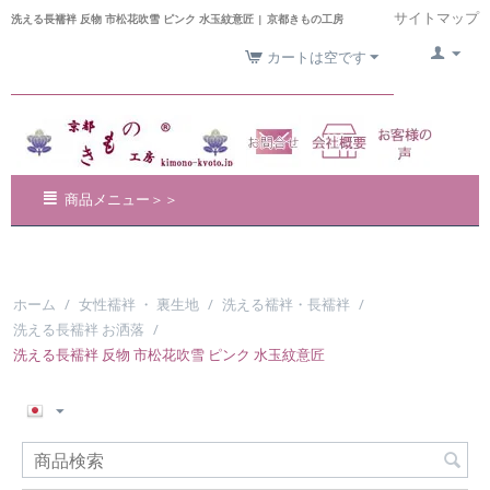
サイトマップ
洗える長襦袢 反物 市松花吹雪 ピンク 水玉紋意匠 | 京都きもの工房
カートは空です
商品メニュー＞＞
ホーム
/
女性襦袢 ・ 裏生地
/
洗える襦袢・長襦袢
/
洗える長襦袢 お洒落
/
洗える長襦袢 反物 市松花吹雪 ピンク 水玉紋意匠