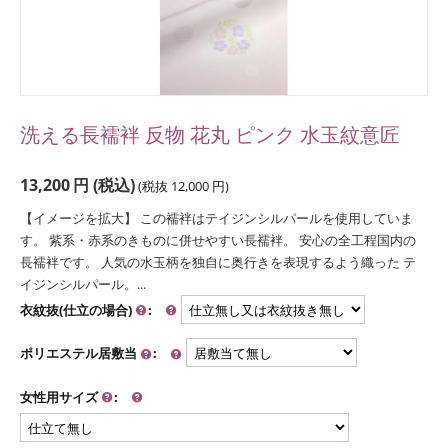
洗える長襦袢 反物 花丸 ピンク 水玉紋意匠
13,200
円
(税込)
(税抜
12,000
円
)
【イメージを拡大】 この襦袢はテイジンシルパールを使用していま
す。 紫系・赤系のきものに併せやすい長襦袢。 安心の全工程国内の
長襦袢です。 人気の水玉柄を独自に奥行きを表現するよう織った テ
イジンシルパール。...
衣紋抜(仕立の場合)
:
ポリエステル居敷当
:
女性用サイズ
: