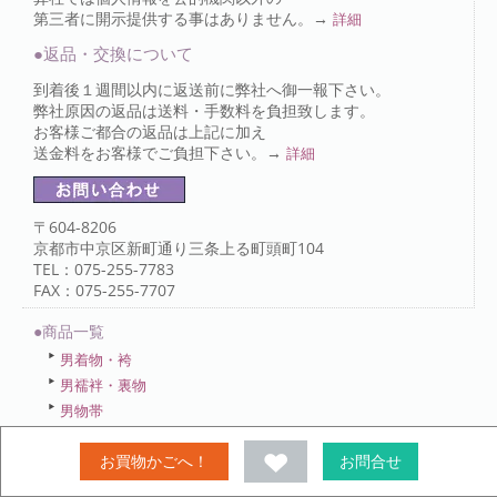
第三者に開示提供する事はありません。→
詳細
●返品・交換について
到着後１週間以内に返送前に弊社へ御一報下さい。
弊社原因の返品は送料・手数料を負担致します。
お客様ご都合の返品は上記に加え
送金料をお客様でご負担下さい。→
詳細
〒604-8206
京都市中京区新町通り三条上る町頭町104
TEL：075-255-7783
FAX：075-255-7707
●商品一覧
男着物・袴
男襦袢・裏物
男物帯
女性着物
お買物かごへ！
お問合せ
襦袢・裏物
麻