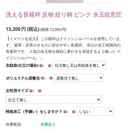
洗える長襦袢 反物 絞り柄 ピンク 水玉紋意匠
13,200
円
(税込)
(税抜
12,000
円
)
【イメージを拡大】 この襦袢はテイジンシルパールを使用していま
す。 紫系・赤系のきものに併せやすい長襦袢。 安心の全工程国内の
長襦袢です。 人気の水玉柄を独自に奥行きを表現するよう織った テ
イジンシルパール。...
衣紋抜(仕立の場合)
:
ポリエステル居敷当
:
女性用サイズ
:
特急加工（手縫い）をしますか？
:
在庫状況:
在庫あり