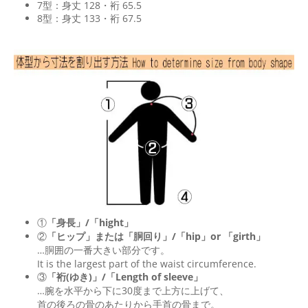
7型：身丈 128・裄 65.5
8型：身丈 133・裄 67.5
①
「身長」/「hight」
②
「ヒップ」または「胴回り」/「
hip
」or 「
girth
」
…胴囲の一番大きい部分です。
It is the largest part of the waist circumference.
③
「裄(ゆき)」/「Length of sleeve」
…腕を水平から下に30度まで上方に上げて、
首の後ろの骨のあたりから手首の骨まで。