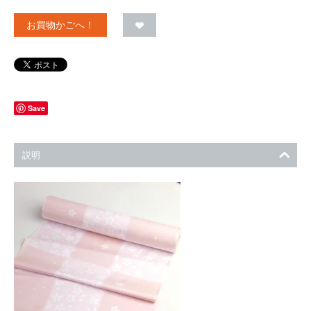
お買物かごへ！
Save
説明