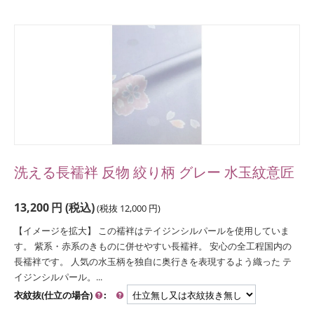
洗える長襦袢 反物 絞り柄 グレー 水玉紋意匠
13,200
円
(税込)
(税抜
12,000
円
)
【イメージを拡大】 この襦袢はテイジンシルパールを使用していま
す。 紫系・赤系のきものに併せやすい長襦袢。 安心の全工程国内の
長襦袢です。 人気の水玉柄を独自に奥行きを表現するよう織った テ
イジンシルパール。...
衣紋抜(仕立の場合)
: