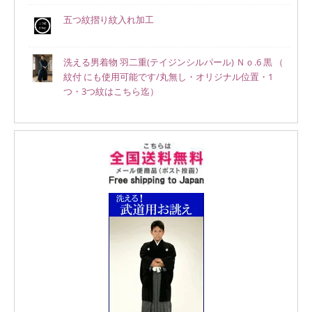
五つ紋摺り紋入れ加工
洗える男着物 羽二重(テイジンシルパール) Ｎｏ.6 黒 （
紋付 にも使用可能です/丸無し・オリジナル位置・1
つ・3つ紋はこちら迄）