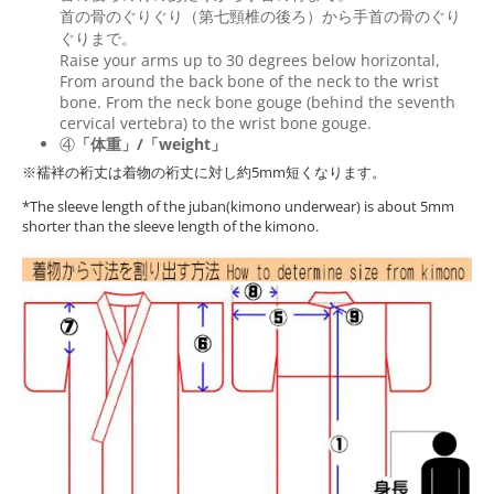
首の骨のぐりぐり（第七頸椎の後ろ）から手首の骨のぐり
ぐりまで。
Raise your arms up to 30 degrees below horizontal,
From around the back bone of the neck to the wrist
bone. From the neck bone gouge (behind the seventh
cervical vertebra) to the wrist bone gouge.
④
「体重」/「weight」
※襦袢の裄丈は着物の裄丈に対し約5mm短くなります。
*The sleeve length of the juban(kimono underwear) is about 5mm
shorter than the sleeve length of the kimono.