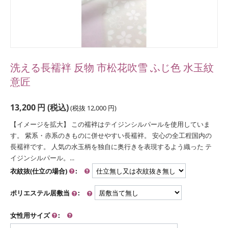
洗える長襦袢 反物 市松花吹雪 ふじ色 水玉紋
意匠
13,200
円
(税込)
(税抜
12,000
円
)
【イメージを拡大】 この襦袢はテイジンシルパールを使用していま
す。 紫系・赤系のきものに併せやすい長襦袢。 安心の全工程国内の
長襦袢です。 人気の水玉柄を独自に奥行きを表現するよう織った テ
イジンシルパール。...
衣紋抜(仕立の場合)
:
ポリエステル居敷当
:
女性用サイズ
: