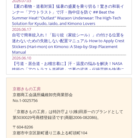
京都きもの工房
京都商工会議所繊維卸売商業部会
No.1-0025756
「京都きもの工房」は特許庁より(株)田原一のブランドとして
第5030029号商標登録済です(商願2006-082086)。
〒604-8206
京都市中京区新町通り三条上る町頭町104