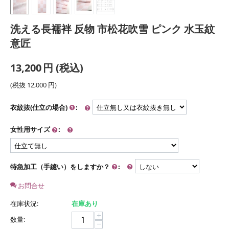
洗える長襦袢 反物 市松花吹雪 ピンク 水玉紋
意匠
13,200
円
(税込)
(税抜
12,000
円
)
衣紋抜(仕立の場合)
:
女性用サイズ
:
特急加工（手縫い）をしますか？
:
お問合せ
在庫状況:
在庫あり
+
数量:
−