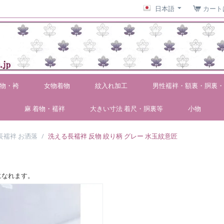
日本語
カート
物・袴
女物着物
紋入れ加工
男性襦袢・額裏・胴裏・
麻 着物・襦袢
大きい寸法 着尺・胴裏等
小物
長襦袢 お洒落
/
洗える長襦袢 反物 絞り柄 グレー 水玉紋意匠
になれます。