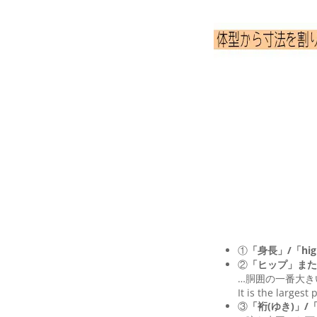
①
「身長」/「hig
②
「ヒップ」また
…胴囲の一番大き
It is the largest
③
「裄(ゆき)」/「Le