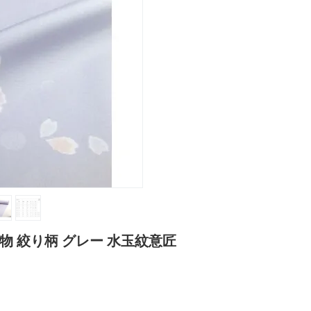
物 絞り柄 グレー 水玉紋意匠