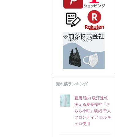
売れ筋ランキング
夏用 強力 吸汗速乾
洗える夏長襦袢『さ
らら小町』駒絽 帝人
フロンティア カルキ
ュロ使用