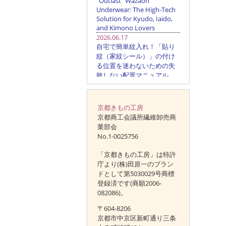
京都きもの工房
京都商工会議所繊維卸売商
業部会
No.1-0025756
「京都きもの工房」は特許
庁より(株)田原一のブラン
ドとして第5030029号商標
登録済です(商願2006-
082086)。
〒604-8206
京都市中京区新町通り三条