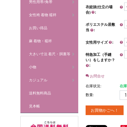
男性用帯/角帯
衣紋抜(仕立の場
合)
:
女性袴 着物 襦袢
ポリエステル居敷
お買い得品
当
:
麻 着物・襦袢
女性用サイズ
:
大きい寸法 着尺・胴裏等
特急加工（手縫
い）をしますか？
:
小物
お問合せ
カジュアル
在庫状況:
在庫
送料無料商品
数量:
見本帳
お買物かごへ！