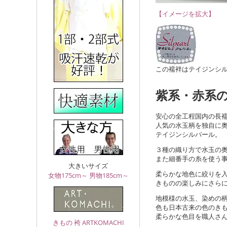
【イメージを拡大】
この襦袢はテイジンシ
紫系・赤系
安心の全工程国内の長
人気の水玉柄を独自に
テイジンシルパール。
３種の織り方で水玉の
また細番手の糸を使う
大きいサイズ
柔らかな地色に絞りを
女物175cm～
男物185cm～
きものの楽しみにさら
地模様の水玉、染めの
色も日本古来の色のき
柔らかな色目を職人さ
きもの 袴 ARTKOMACHI