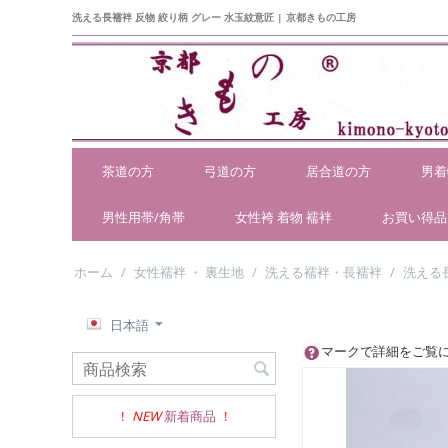
洗える長襦袢 反物 絞り柄 グレー 水玉紋意匠 | 京都きもの工房
茶道の方
弓道の方
居合道の方
男着
男性用帯/角帯
女性袴 着物 襦袢
お買い得品
ホーム
/
女性襦袢 ・ 裏生地
/
洗える襦袢・長襦袢
/
洗える
日本語
マークで詳細をご覧
!
NEW
新着商品
!