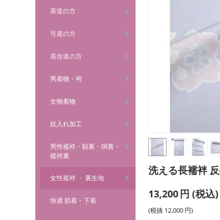
茶道の方
弓道の方
居合道の方
男着物・袴
女物着物
紋入れ加工
男性襦袢・額裏・胴裏・
襦袢裏
洗える長襦袢 反
女性襦袢 ・ 裏生地
13,200
円
(税込)
快適 肌着・下着
(税抜
12,000
円
)