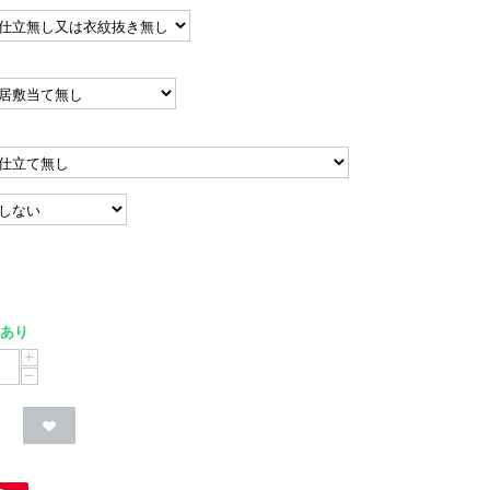
あり
+
−