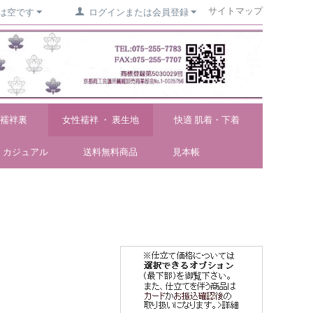
サイトマップ
は空です
ログインまたは会員登録
襦袢裏
女性襦袢 ・ 裏生地
快適 肌着・下着
カジュアル
送料無料商品
見本帳