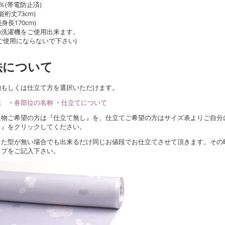
％(帯電防止済)
能裄丈73cm)
身長170cm)
の洗濯機をご使用出来ます。
ご使用にならないで下さい)
法について
物もしくは仕立て方を選択いただけます。
法
・
各部位の名称
・
仕立てについて
反物ご希望の方は『仕立て無し』を、仕立てご希望の方はサイズ表よりご自分
る』をクリックしてください。
った型が無い場合でも出来るだけ同じお値段でお仕立てさせて頂きます。その
ップをご記入下さい。