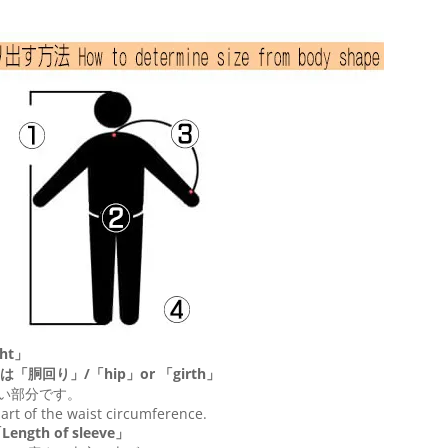
ht」
は「胴回り」/「
hip
」or 「
girth
」
い部分です。
 part of the waist circumference.
ngth of sleeve」