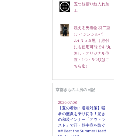
五つ紋摺り紋入れ加
工
洗える男着物 羽二重
(テイジンシルパー
ル) Ｎｏ.6 黒 （ 紋付
にも使用可能です/丸
無し・オリジナル位
置・1つ・3つ紋はこ
ちら迄）
京都きもの工房の日記