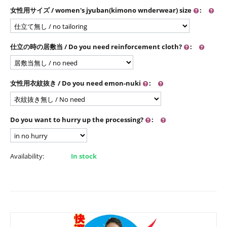
女性用サイズ / women's jyuban(kimono wnderwear) size
:
仕立の時の居敷当 / Do you need reinforcement cloth?
:
女性用衣紋抜き / Do you need emon-nuki
:
Do you want to hurry up the processing?
:
Availability:
In stock