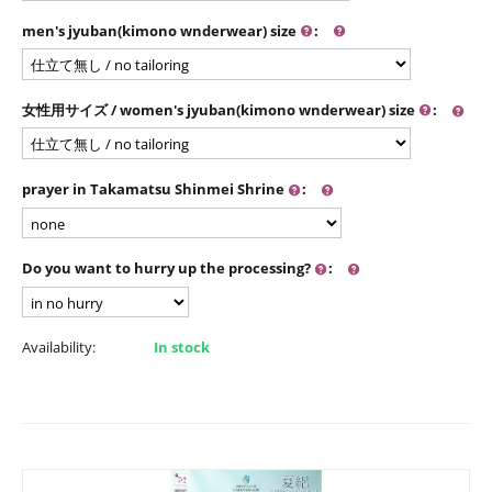
men's jyuban(kimono wnderwear) size
:
女性用サイズ / women's jyuban(kimono wnderwear) size
:
prayer in Takamatsu Shinmei Shrine
:
Do you want to hurry up the processing?
:
Availability:
In stock