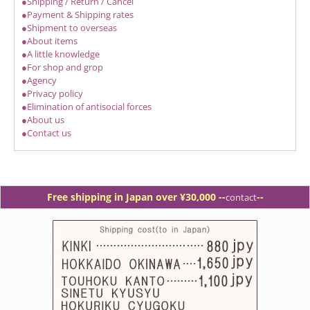
●Shipping / Return / Cancel
●Payment & Shipping rates
●Shipment to overseas
●About items
●A little knowledge
●For shop and grop
●Agency
●Privacy policy
●Elimination of antisocial forces
●About us
●Contact us
Free shipping in Japan over ¥30,000 -
-
--
contact