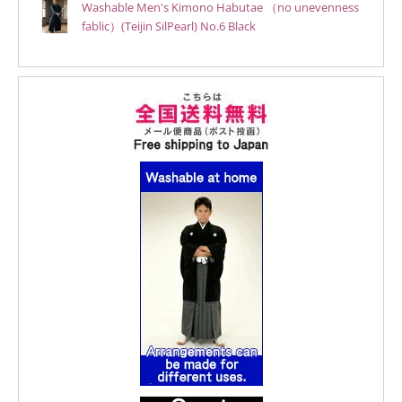
Washable Men's Kimono Habutae （no unevenness
fablic）(Teijin SilPearl) No.6 Black