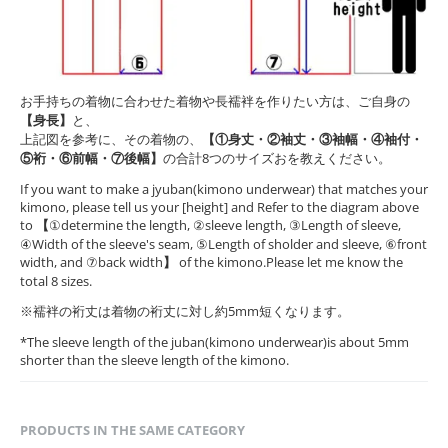
お手持ちの着物に合わせた着物や長襦袢を作りたい方は、ご自身の
【身長】
と、
上記図を参考に、その着物の、
【①身丈・②袖丈・③袖幅・④袖付・
⑤裄・⑥前幅・⑦後幅】
の合計8つのサイズおを教えください。
If you want to make a jyuban(kimono underwear) that matches your
kimono, please tell us your [height] and Refer to the diagram above
to
【
①determine the length, ②sleeve length, ③Length of sleeve,
④Width of the sleeve's seam, ⑤Length of sholder and sleeve, ⑥front
width, and ⑦back width
】
of the kimono.Please let me know the
total 8 sizes.
※襦袢の裄丈は着物の裄丈に対し約5mm短くなります。
*The sleeve length of the juban(kimono underwear)is about 5mm
shorter than the sleeve length of the kimono.
PRODUCTS IN THE SAME CATEGORY