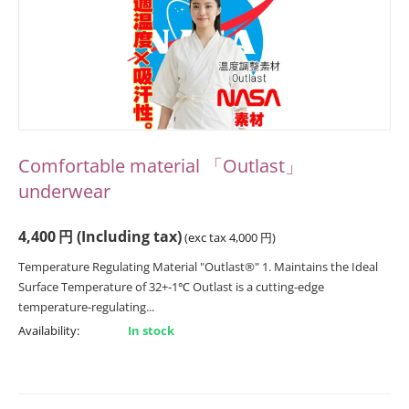
Comfortable material 「Outlast」
underwear
4,400
円
(Including tax)
(exc tax
4,000
円
)
Temperature Regulating Material "Outlast®" 1. Maintains the Ideal
Surface Temperature of 32+-1℃ Outlast is a cutting-edge
temperature-regulating...
Availability:
In stock