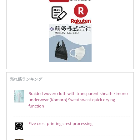
売れ筋ランキング
Braided woven cloth with transparent sheath kimono
underwear (Komaro) Sweat sweat quick drying
function
Five crest printing crest processing