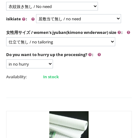
isikiate
:
女性用サイズ / women's jyuban(kimono wnderwear) size
:
Do you want to hurry up the processing?
:
Availability:
In stock