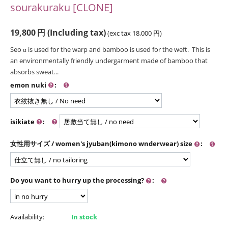
sourakuraku [CLONE]
19,800
円
(Including tax)
(exc tax
18,000
円
)
Seo α is used for the warp and bamboo is used for the weft. This is
an environmentally friendly undergarment made of bamboo that
absorbs sweat...
emon nuki
:
isikiate
:
女性用サイズ / women's jyuban(kimono wnderwear) size
:
Do you want to hurry up the processing?
:
Availability:
In stock