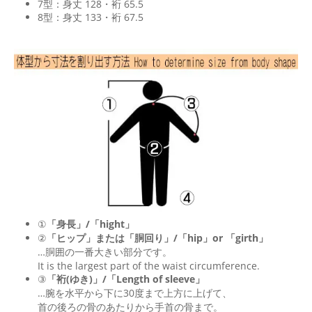
7型：身丈 128・裄 65.5
8型：身丈 133・裄 67.5
①
「身長」/「hight」
②
「ヒップ」または「胴回り」/「
hip
」or 「
girth
」
…胴囲の一番大きい部分です。
It is the largest part of the waist circumference.
③
「裄(ゆき)」/「Length of sleeve」
…腕を水平から下に30度まで上方に上げて、
首の後ろの骨のあたりから手首の骨まで。