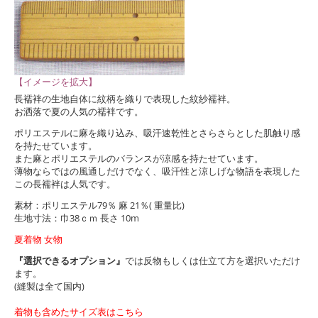
【イメージを拡大】
長襦袢の生地自体に紋柄を織りで表現した紋紗襦袢。
お洒落で夏の人気の襦袢です。
ポリエステルに麻を織り込み、吸汗速乾性とさらさらとした肌触り感
を持たせています。
また麻とポリエステルのバランスが涼感を持たせています。
薄物ならではの風通しだけでなく、吸汗性と涼しげな物語を表現した
この長襦袢は人気です。
素材：ポリエステル79％ 麻 21％( 重量比)
生地寸法：巾38ｃｍ 長さ 10m
夏着物 女物
『選択できるオプション』
では反物もしくは仕立て方を選択いただけ
ます。
(縫製は全て国内)
着物も含めたサイズ表はこちら