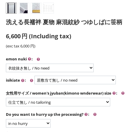
洗える長襦袢 夏物 麻混紋紗 つゆしばに笹柄
6,600
円
(Including tax)
(exc tax
6,000
円
)
emon nuki
:
isikiate
:
女性用サイズ / women's jyuban(kimono wnderwear) size
:
Do you want to hurry up the processing?
: