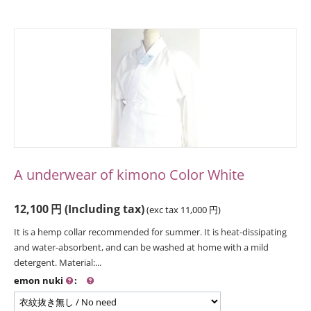
A underwear of kimono Color White
12,100
円
(Including tax)
(exc tax
11,000
円
)
It is a hemp collar recommended for summer. It is heat-dissipating
and water-absorbent, and can be washed at home with a mild
detergent. Material:...
emon nuki
: