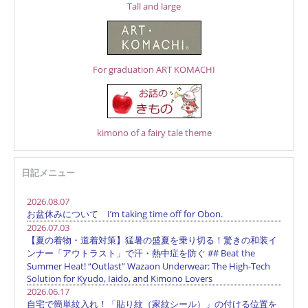
Tall and large
For graduation ART KOMACHI
kimono of a fairy tale theme
日記メニュー