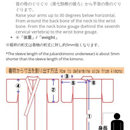
首の骨のぐりぐり（第七頸椎の後ろ）から手首の骨のぐり
ぐりまで。
Raise your arms up to 30 degrees below horizontal,
From around the back bone of the neck to the wrist
bone. From the neck bone gouge (behind the seventh
cervical vertebra) to the wrist bone gouge.
④
「体重」/「weight」
※襦袢の裄丈は着物の裄丈に対し約5mm短くなります。
*The sleeve length of the juban(kimono underwear) is about 5mm
shorter than the sleeve length of the kimono.