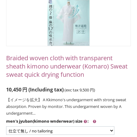
Braided woven cloth with transparent
sheath kimono underwear (Komaro) Sweat
sweat quick drying function
10,450
円
(Including tax)
(exc tax
9,500
円
)
【イメージを拡大】 A Kkimono's undergarment with strong sweat
absorption. Proven by monitor. This undergarment woven by A
undergarment...
men's jyuban(kimono wnderwear) size
: