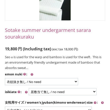
Sotake summer undergarment sarara
sourakuraku
19,800
円
(Including tax)
(exc tax
18,000
円
)
Seo α is used for the warp and bamboo is used for the weft. This is
an environmentally friendly undergarment made of bamboo that
absorbs sweat...
emon nuki
:
isikiate
:
女性用サイズ / women's jyuban(kimono wnderwear) size
: