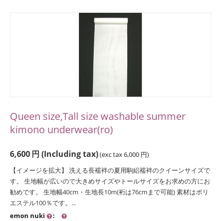
Queen size,Tall size washable summer
kimono underwear(ro)
6,600
円
(Including tax)
(exc tax
6,000
円
)
【イメージを拡大】 洗える長襦袢の夏用駒絽襦袢のクイーンサイズで
す。 生地幅が広いので大きめサイズやトールサイズをお求めの方にお
勧めです。 生地幅40cm・生地長10m(裄は76cmまで可能) 素材はポリ
エステル100％です。...
emon nuki
: