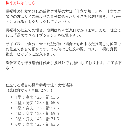
採寸方法はこちら
長襦袢の仕立て無しの反物ご希望の方は『仕立て無し』を、仕立てご
希望の方はサイズ表よりご自分に合ったサイズをお選び頂き、『カー
トに入れる』をクリックしてください。
長襦袢の仕立ての場合、期間は約20営業日かかります。また、仕立て
代は『選択できるオプション』を御覧下さい。
サイズ表にご自分に合った型が無い場合でも出来るだけ同じお値段で
お仕立てさせて頂きます。その時はご注文の際、コメント欄に身長、
裄丈、ヒップをご記入下さい。
※仕立てを伴う場合は代金引換以外で お願いしております。ご了承下
さい。
------------------------------
仕立てる場合の標準参考寸法：女性襦袢
（丈は背から / 単位 センチ）
1型：身丈 123・裄 63.5
2型：身丈 128・裄 65.5
3型：身丈 133・裄 67.5
4型：身丈 138・裄 69.5
5型：身丈 143・裄 71.5
6型：身丈 123・裄 63.5