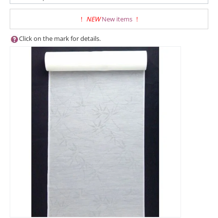
!
NEW
New items
!
Click on the mark for details.