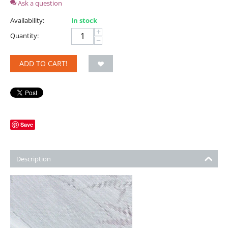
Ask a question
Availability:
In stock
+
Quantity:
−
ADD TO CART!
Save
Description