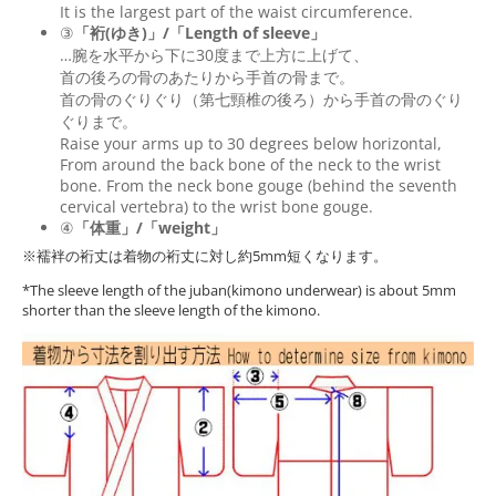
It is the largest part of the waist circumference.
③
「裄(ゆき)」/「Length of sleeve」
…腕を水平から下に30度まで上方に上げて、
首の後ろの骨のあたりから手首の骨まで。
首の骨のぐりぐり（第七頸椎の後ろ）から手首の骨のぐり
ぐりまで。
Raise your arms up to 30 degrees below horizontal,
From around the back bone of the neck to the wrist
bone. From the neck bone gouge (behind the seventh
cervical vertebra) to the wrist bone gouge.
④
「体重」/「weight」
※襦袢の裄丈は着物の裄丈に対し約5mm短くなります。
*The sleeve length of the juban(kimono underwear) is about 5mm
shorter than the sleeve length of the kimono.