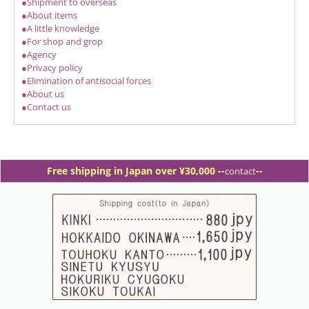
●Shipment to overseas
●About items
●A little knowledge
●For shop and grop
●Agency
●Privacy policy
●Elimination of antisocial forces
●About us
●Contact us
Free shipping in Japan over ¥30,000 -
-
--
contact