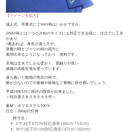
【イメージを拡大】
成人式、卒業式に２WAY袴はいかがですか。
2WAY袴とは一つ小さめのサイズにも対応できる様に、仕立てに工夫
があり、
1着あれば、身長の違う方や、
草履の時とブーツの時の両方に
着用出来るようになっており、便利です。
生地は丈夫でしかも柔かく、肌触りが良い
綾織の高級生地を使っています。
落ち着いた無地の色目の袴で、
癖が少ないので小振袖や振袖など着物に併せ易いでしょう。
平成18年5月に特許の取得が出来ました。
＜特許第３８０８５４９号＞
素材：ポリエステル100％
仕立：2Way行灯袴
袴寸法：
S寸:紐下87cm(対応身長140cm-153cm)
M寸:紐下91cm(対応身長147cm-160cm)