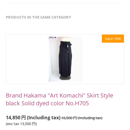
PRODUCTS IN THE SAME CATEGORY
Save 10%
Brand Hakama "Art Komachi" Skirt Style
black Solid dyed color No.H705
14,850
円
(Including tax)
16,500
円
(Including tax)
(exc tax
13,500
円
)