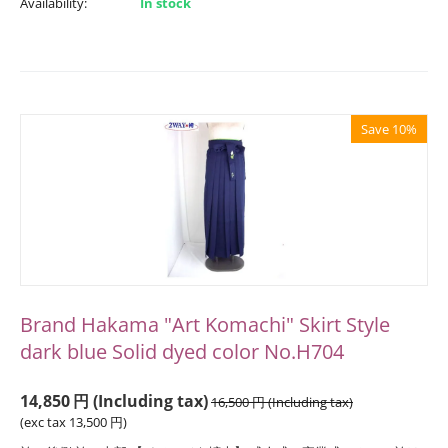
Availability:
In stock
Save 10%
Brand Hakama "Art Komachi" Skirt Style
dark blue Solid dyed color No.H704
14,850
円
(Including tax)
16,500
円
(Including tax)
(exc tax
13,500
円
)