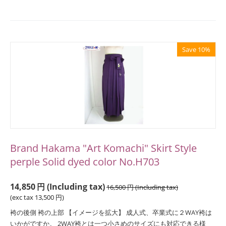
Save 10%
Brand Hakama "Art Komachi" Skirt Style
perple Solid dyed color No.H703
14,850
円
(Including tax)
16,500
円
(Including tax)
(exc tax
13,500
円
)
袴の後側 袴の上部 【イメージを拡大】 成人式、卒業式に２WAY袴は
いかがですか。 2WAY袴とは一つ小さめのサイズにも対応できる様