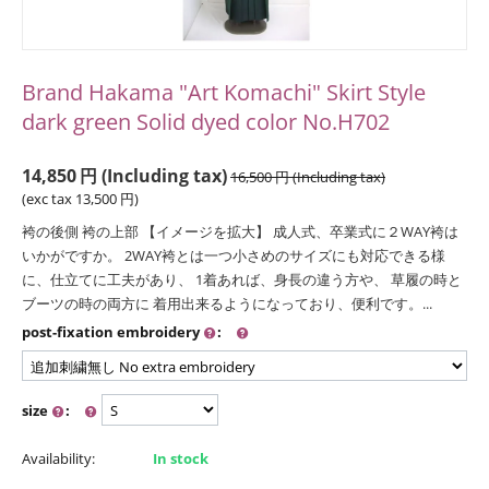
Brand Hakama "Art Komachi" Skirt Style
dark green Solid dyed color No.H702
14,850
円
(Including tax)
16,500
円
(Including tax)
(exc tax
13,500
円
)
袴の後側 袴の上部 【イメージを拡大】 成人式、卒業式に２WAY袴は
いかがですか。 2WAY袴とは一つ小さめのサイズにも対応できる様
に、仕立てに工夫があり、 1着あれば、身長の違う方や、 草履の時と
ブーツの時の両方に 着用出来るようになっており、便利です。...
post-fixation embroidery
:
size
:
Availability:
In stock