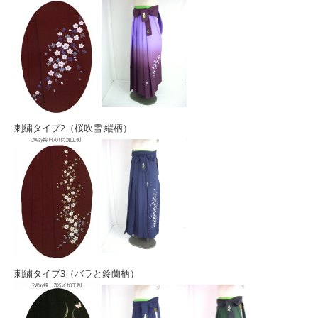
刺繍タイプ2（桜吹雪 縦柄）
刺繍タイプ3（バラと鈴蘭柄）