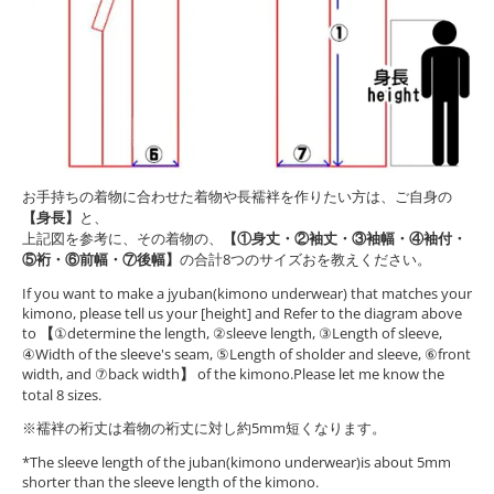
お手持ちの着物に合わせた着物や長襦袢を作りたい方は、ご自身の
【身長】
と、
上記図を参考に、その着物の、
【①身丈・②袖丈・③袖幅・④袖付・
⑤裄・⑥前幅・⑦後幅】
の合計8つのサイズおを教えください。
If you want to make a jyuban(kimono underwear) that matches your
kimono, please tell us your [height] and Refer to the diagram above
to
【
①determine the length, ②sleeve length, ③Length of sleeve,
④Width of the sleeve's seam, ⑤Length of sholder and sleeve, ⑥front
width, and ⑦back width
】
of the kimono.Please let me know the
total 8 sizes.
※襦袢の裄丈は着物の裄丈に対し約5mm短くなります。
*The sleeve length of the juban(kimono underwear)is about 5mm
shorter than the sleeve length of the kimono.