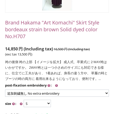
Brand Hakama "Art Komachi" Skirt Style
bordeaux strain brown Solid dyed color
No.H707
14,850
円
(Including tax)
16,500
円
(Including tax)
(exc tax
13,500
円
)
袴の後側 袴の上部 【イメージを拡大】 成人式、卒業式に２WAY袴は
いかがですか。 2WAY袴とは一つ小さめのサイズにも対応できる様
に、仕立てに工夫があり、 1着あれば、身長の違う方や、 草履の時と
ブーツの時の両方に 着用出来るようになっており、便利です。...
post-fixation embroidery
:
size
: