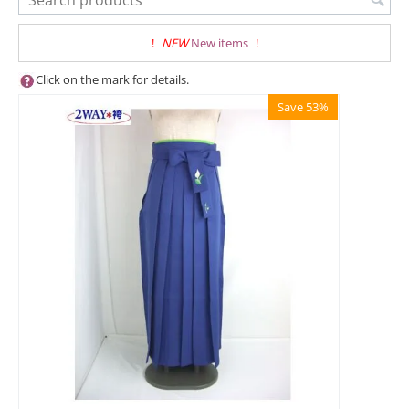
!
NEW
New items
!
Click on the mark for details.
Save 53%