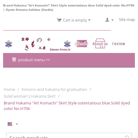
Brand Hakama "Art Komachi" Skirt Style ostentatious blue Solid dyed color No.H706
| Kyoto Kimono kohbou (Studio)
Site map
Cart is empty
product menu >>
Home
/
Kimono and hakama for graduation
/
Solid woman's Hakama Skirt
/
Brand Hakama "Art Komachi" Skirt Style ostentatious blue Solid dyed
color No.H706