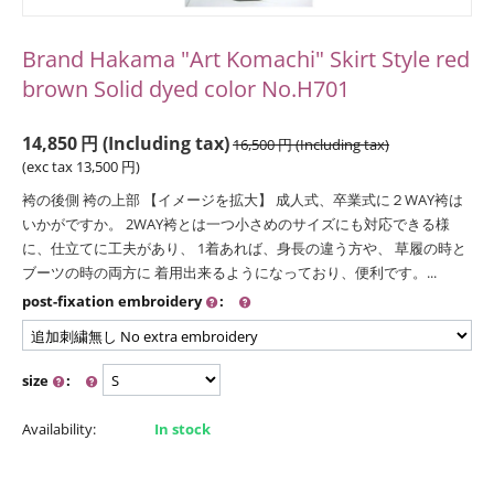
Brand Hakama "Art Komachi" Skirt Style red
brown Solid dyed color No.H701
14,850
円
(Including tax)
16,500
円
(Including tax)
(exc tax
13,500
円
)
袴の後側 袴の上部 【イメージを拡大】 成人式、卒業式に２WAY袴は
いかがですか。 2WAY袴とは一つ小さめのサイズにも対応できる様
に、仕立てに工夫があり、 1着あれば、身長の違う方や、 草履の時と
ブーツの時の両方に 着用出来るようになっており、便利です。...
post-fixation embroidery
:
size
:
Availability:
In stock