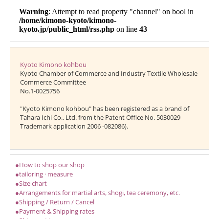
Kyoto Kimono kohbou
Kyoto Chamber of Commerce and Industry Textile Wholesale
Commerce Committee
No.1-0025756
"Kyoto Kimono kohbou" has been registered as a brand of
Tahara Ichi Co., Ltd. from the Patent Office No. 5030029
Trademark application 2006 -082086).
●How to shop our shop
●tailoring · measure
●Size chart
●Arrangements for martial arts, shogi, tea ceremony, etc.
●Shipping / Return / Cancel
●Payment & Shipping rates