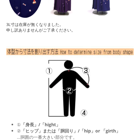
3L寸は在庫が無くなりました。
申し訳ありませんがご了承ください。
①
「身長」/「hight」
②
「ヒップ」または「胴回り」/「
hip
」or 「
girth
」
…胴囲の一番大きい部分です。