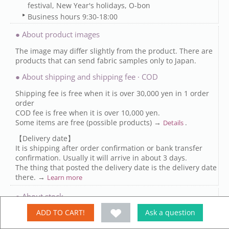
festival, New Year's holidays, O-bon
Business hours 9:30-18:00
● About product images
The image may differ slightly from the product. There are
products that can send fabric samples only to Japan.
● About shipping and shipping fee · COD
Shipping fee is free when it is over 30,000 yen in 1 order
order
COD fee is free when it is over 10,000 yen.
Some items are free (possible products) →
.
Details
【Delivery date】
It is shipping after order confirmation or bank transfer
confirmation. Usually it will arrive in about 3 days.
The thing that posted the delivery date is the delivery date
there. →
Learn more
● About stock
ADD TO CART!
Ask a question
There are times when shortage occurs due to factors such
as seasons.