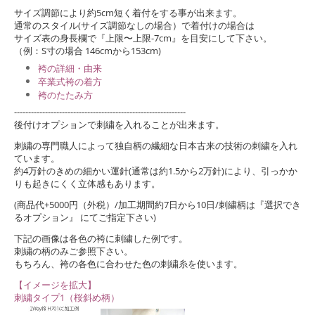
サイズ調節により約5cm短く着付をする事が出来ます。
通常のスタイル(サイズ調節なしの場合）で着付けの場合は
サイズ表の身長欄で『上限〜上限-7cm』を目安にして下さい。
（例：S寸の場合 146cmから153cm)
袴の詳細・由来
卒業式袴の着方
袴のたたみ方
-------------------------------------------------------------
後付けオプションで刺繍を入れることが出来ます。
刺繍の専門職人によって独自柄の繊細な日本古来の技術の刺繍を入れ
ています。
約4万針のきめの細かい運針(通常は約1.5から2万針)により、引っかか
りも起きにくく立体感もあります。
(商品代+5000円（外税）/加工期間約7日から10日/刺繍柄は『選択でき
るオプション』 にてご指定下さい)
下記の画像は各色の袴に刺繍した例です。
刺繍の柄のみご参照下さい。
もちろん、袴の各色に合わせた色の刺繍糸を使います。
【イメージを拡大】
刺繍タイプ1（桜斜め柄）