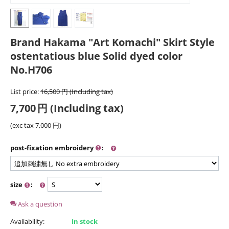
Brand Hakama "Art Komachi" Skirt Style
ostentatious blue Solid dyed color
No.H706
List price:
16,500
円
(Including tax)
7,700
円
(Including tax)
(exc tax
7,000
円
)
post-fixation embroidery
:
size
:
Ask a question
Availability:
In stock