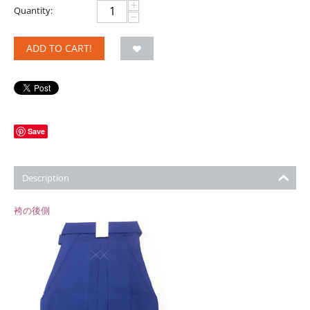
+
Quantity:
−
ADD TO CART!
Save
Description
袴の後側