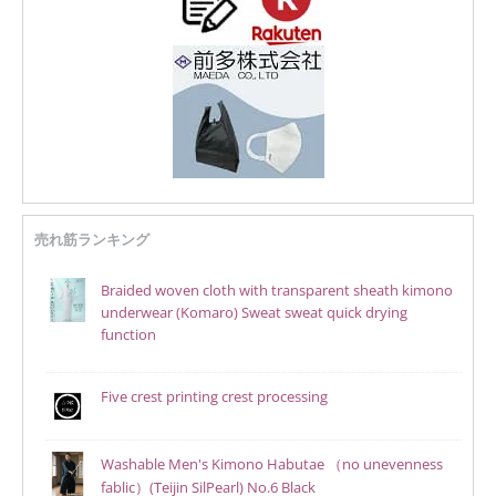
売れ筋ランキング
Braided woven cloth with transparent sheath kimono
underwear (Komaro) Sweat sweat quick drying
function
Five crest printing crest processing
Washable Men's Kimono Habutae （no unevenness
fablic）(Teijin SilPearl) No.6 Black