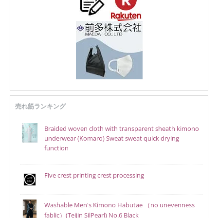
売れ筋ランキング
Braided woven cloth with transparent sheath kimono
underwear (Komaro) Sweat sweat quick drying
function
Five crest printing crest processing
Washable Men's Kimono Habutae （no unevenness
fablic）(Teijin SilPearl) No.6 Black