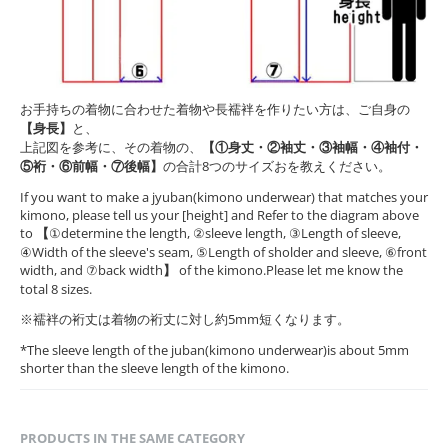
お手持ちの着物に合わせた着物や長襦袢を作りたい方は、ご自身の
【身長】
と、
上記図を参考に、その着物の、
【①身丈・②袖丈・③袖幅・④袖付・
⑤裄・⑥前幅・⑦後幅】
の合計8つのサイズおを教えください。
If you want to make a jyuban(kimono underwear) that matches your
kimono, please tell us your [height] and Refer to the diagram above
to
【
①determine the length, ②sleeve length, ③Length of sleeve,
④Width of the sleeve's seam, ⑤Length of sholder and sleeve, ⑥front
width, and ⑦back width
】
of the kimono.Please let me know the
total 8 sizes.
※襦袢の裄丈は着物の裄丈に対し約5mm短くなります。
*The sleeve length of the juban(kimono underwear)is about 5mm
shorter than the sleeve length of the kimono.
PRODUCTS IN THE SAME CATEGORY