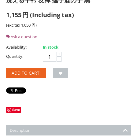
洗える半衿 友禅 撫子鹿の子 黒
1,155
円
(Including tax)
(exc tax
1,050
円
)
Ask a question
Availability:
In stock
+
Quantity:
−
ADD TO CART!
Save
Description