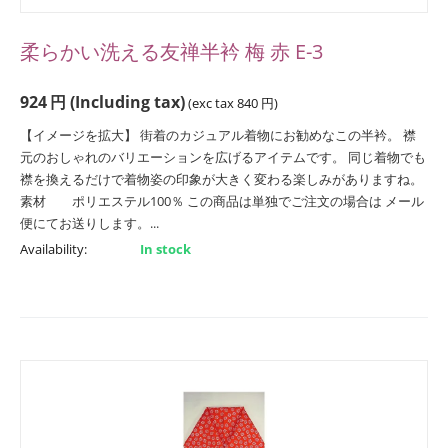
柔らかい洗える友禅半衿 梅 赤 E-3
924
円
(Including tax)
(exc tax
840
円
)
【イメージを拡大】 街着のカジュアル着物にお勧めなこの半衿。 襟
元のおしゃれのバリエーションを広げるアイテムです。 同じ着物でも
襟を換えるだけで着物姿の印象が大きく変わる楽しみがありますね。
素材 ポリエステル100％ この商品は単独でご注文の場合は メール
便にてお送りします。...
Availability:
In stock