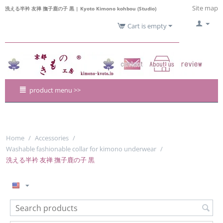
Site map
洗える半衿 友禅 撫子鹿の子 黒 | Kyoto Kimono kohbou (Studio)
Cart is empty
product menu >>
Home
/
Accessories
/
Washable fashionable collar for kimono underwear
/
洗える半衿 友禅 撫子鹿の子 黒