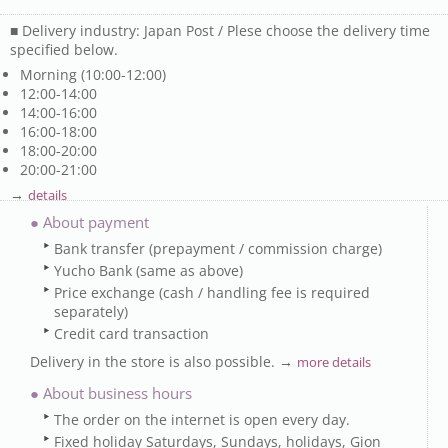
■ Delivery industry: Japan Post / Plese choose the delivery time
specified below.
Morning (10:00-12:00)
12:00-14:00
14:00-16:00
16:00-18:00
18:00-20:00
20:00-21:00
→
details
● About payment
Bank transfer (prepayment / commission charge)
Yucho Bank (same as above)
Price exchange (cash / handling fee is required
separately)
Credit card transaction
Delivery in the store is also possible. →
more details
● About business hours
The order on the internet is open every day.
Fixed holiday Saturdays, Sundays, holidays, Gion