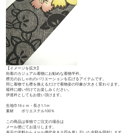
【イメージを拡大】
街着のカジュアル着物にお勧めな着物半衿。
襟元のおしゃれのバリエーションを広げるアイテムです。
同じ着物でも襟を換えるだけで着物姿の印象が大きく変わります。
襦袢に縫い付けてお楽しみください。
伊達衿としてもお使い頂けます。
生地巾16ｃｍ・長さ1.1ｍ
素材 ポリエステル100％
この商品は単独でご注文の場合は
メール便にてお送りします。
表示の送料からメール便代金８０円を差し引いた金額を同封します。