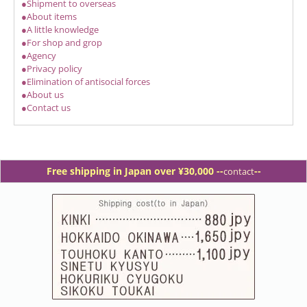
●Shipment to overseas
●About items
●A little knowledge
●For shop and grop
●Agency
●Privacy policy
●Elimination of antisocial forces
●About us
●Contact us
Free shipping in Japan over ¥30,000 -
-
--
contact