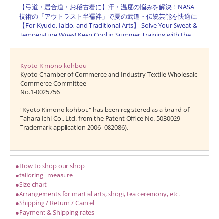
Kyoto Kimono kohbou
Kyoto Chamber of Commerce and Industry Textile Wholesale
Commerce Committee
No.1-0025756
"Kyoto Kimono kohbou" has been registered as a brand of
Tahara Ichi Co., Ltd. from the Patent Office No. 5030029
Trademark application 2006 -082086).
●How to shop our shop
●tailoring · measure
●Size chart
●Arrangements for martial arts, shogi, tea ceremony, etc.
●Shipping / Return / Cancel
●Payment & Shipping rates