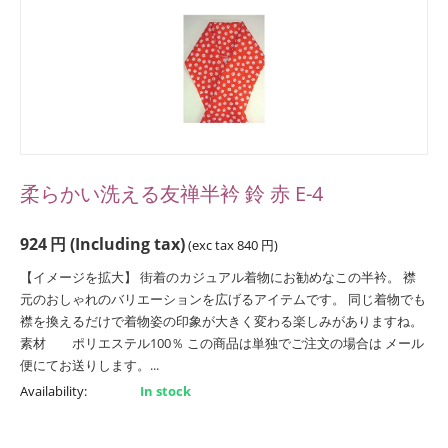
柔らかい洗える友禅半衿 鈴 赤 E-4
924
円
(Including tax)
(exc tax
840
円
)
【イメージを拡大】 街着のカジュアル着物にお勧めなこの半衿。 襟
元のおしゃれのバリエーションを広げるアイテムです。 同じ着物でも
襟を換えるだけで着物姿の印象が大きく変わる楽しみがありますね。
素材 ポリエステル100％ この商品は単独でご注文の場合は メール
便にてお送りします。...
Availability:
In stock