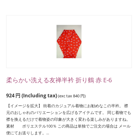
柔らかい洗える友禅半衿 折り鶴 赤 E-6
924
円
(Including tax)
(exc tax
840
円
)
【イメージを拡大】 街着のカジュアル着物にお勧めなこの半衿。 襟
元のおしゃれのバリエーションを広げるアイテムです。 同じ着物でも
襟を換えるだけで着物姿の印象が大きく変わる楽しみがありますね。
素材 ポリエステル100％ この商品は単独でご注文の場合は メール
便にてお送りします。...