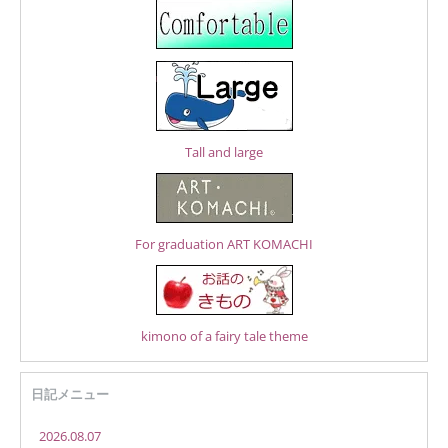
Tall and large
For graduation ART KOMACHI
kimono of a fairy tale theme
日記メニュー