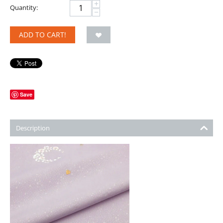
+
Quantity:
−
ADD TO CART!
Save
Description