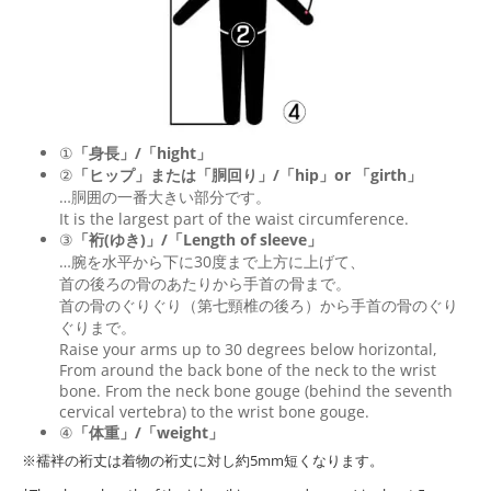
①
「身長」/「hight」
②
「ヒップ」または「胴回り」/「
hip
」or 「
girth
」
…胴囲の一番大きい部分です。
It is the largest part of the waist circumference.
③
「裄(ゆき)」/「Length of sleeve」
…腕を水平から下に30度まで上方に上げて、
首の後ろの骨のあたりから手首の骨まで。
首の骨のぐりぐり（第七頸椎の後ろ）から手首の骨のぐり
ぐりまで。
Raise your arms up to 30 degrees below horizontal,
From around the back bone of the neck to the wrist
bone. From the neck bone gouge (behind the seventh
cervical vertebra) to the wrist bone gouge.
④
「体重」/「weight」
※襦袢の裄丈は着物の裄丈に対し約5mm短くなります。