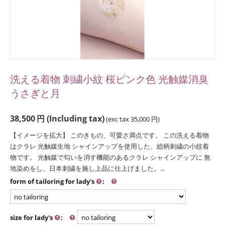
洗える着物 刺繍小紋 桜ピンク色 光触媒消臭
うさぎと月
38,500
円
(Including tax)
(exc tax
35,000
円
)
【イメージを拡大】 このきもの、可愛さ満点です。 この洗える着物
はクラレ 光触媒生地 シャインアップを使用した、総柄刺繍の小紋着
物です。 光触媒で匂いを消す機能のあるクラレ シャインアップに 無
地染めをし、日本刺繍を施し上品に仕上げました。...
form of tailoring for lady's
:
size for lady's
: