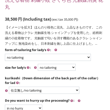
丸
38,500
円
(Including tax)
(exc tax
35,000
円
)
【イメージを拡大】 ほんのり桜色に花丸、上品なきものです。 この
洗える着物はクラレ 光触媒生地 シャインアップを使用した、総柄刺
繍の小紋着物です。 光触媒で匂いを消す機能のあるクラレ シャイン
アップに 無地染めをし、日本刺繍を施し上品に仕上げました。...
form of tailoring for lady's
:
size for lady's
:
kurikoshi（Down dimension of the back part of the collar）
for lad
:
Do you want to hurry up the processing?
: