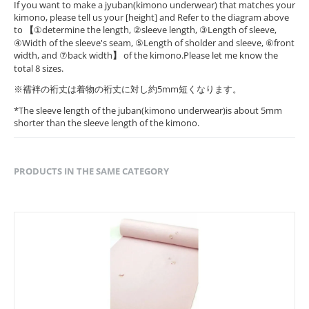
If you want to make a jyuban(kimono underwear) that matches your
kimono, please tell us your [height] and Refer to the diagram above
to
【
①determine the length, ②sleeve length, ③Length of sleeve,
④Width of the sleeve's seam, ⑤Length of sholder and sleeve, ⑥front
width, and ⑦back width
】
of the kimono.Please let me know the
total 8 sizes.
※襦袢の裄丈は着物の裄丈に対し約5mm短くなります。
*The sleeve length of the juban(kimono underwear)is about 5mm
shorter than the sleeve length of the kimono.
PRODUCTS IN THE SAME CATEGORY