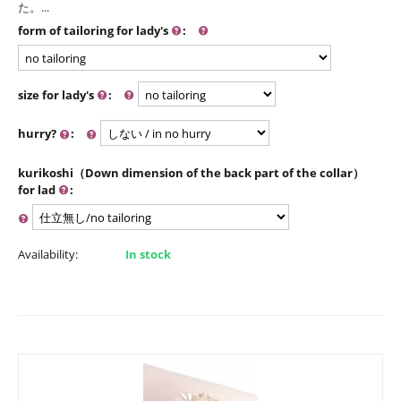
た。...
form of tailoring for lady's
:
size for lady's
:
hurry?
:
kurikoshi（Down dimension of the back part of the collar）
for lad
:
Availability:
In stock