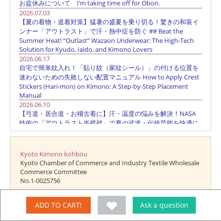
Kyoto Kimono kohbou
Kyoto Chamber of Commerce and Industry Textile Wholesale
Commerce Committee
No.1-0025756
"Kyoto Kimono kohbou" has been registered as a brand of
ADD TO CART!
Ask a question
Tahara Ichi Co., Ltd. from the Patent Office No. 5030029
Trademark application 2006 -082086).