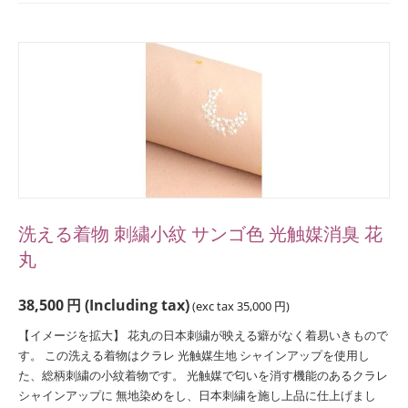
洗える着物 刺繍小紋 サンゴ色 光触媒消臭 花
丸
38,500
円
(Including tax)
(exc tax
35,000
円
)
【イメージを拡大】 花丸の日本刺繍が映える癖がなく着易いきもので
す。 この洗える着物はクラレ 光触媒生地 シャインアップを使用し
た、総柄刺繍の小紋着物です。 光触媒で匂いを消す機能のあるクラレ
シャインアップに 無地染めをし、日本刺繍を施し上品に仕上げまし