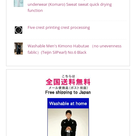
underwear (Komaro) Sweat sweat quick drying
function
Five crest printing crest processing
Washable Men's Kimono Habutae （no unevenness
fablic）(Teijin SilPearl) No.6 Black