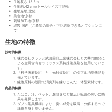
生地長さ:13.5m
生地幅:42ｃｍ/トールサイズ可能幅
生地産地:北陸
染色地:京都
刺繍加工地:京都
縫製:国内（ご希望の場合・下記選択できるオプションに
て）
生地の特徴
技術的特徴
株式会社クラレと武田薬品工業株式会社との共同開発に
よる金属含有セラミックス系特殊消臭剤を使用していま
す。
「科学吸着反応」と「光触媒反応」のダブル消臭機能を
備えています。
繊維原料の段階で消臭剤を練りこんだ一体型素材です。
商品的特徴
たばこ、汗、ペット、腐敗臭など幅広い範囲の臭いに効
果を発揮します。
ダブル消臭機構により、臭い成分を吸着・分解するので
繊維自身も臭いません。