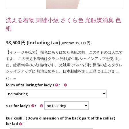
洗える着物 刺繍小紋 さくら色 光触媒消臭 色
紙
38,500
円
(Including tax)
(exc tax
35,000
円
)
【イメージを拡大】 桜色にちりばめた色紙の柄、このきものは人気で
すよ。 この洗える着物はクラレ 光触媒生地 シャインアップを使用し
た、総柄刺繍の小紋着物です。 光触媒で匂いを消す機能のあるクラレ
シャインアップに 無地染めをし、日本刺繍を施し上品に仕上げまし
た。...
form of tailoring for lady's
:
size for lady's
:
kurikoshi（Down dimension of the back part of the collar）
for lad
: