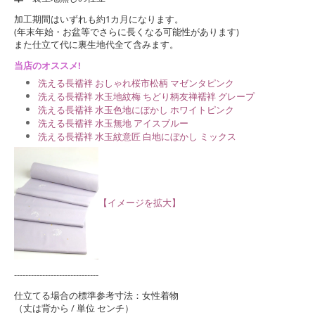
加工期間はいずれも約1カ月になります。
(年末年始・お盆等でさらに長くなる可能性があります)
また仕立て代に裏生地代全て含みます。
当店のオススメ!
洗える長襦袢 おしゃれ桜市松柄 マゼンタピンク
洗える長襦袢 水玉地紋梅 ちどり柄友禅襦袢 グレープ
洗える長襦袢 水玉色地にぼかし ホワイトピンク
洗える長襦袢 水玉無地 アイスブルー
洗える長襦袢 水玉紋意匠 白地にぼかし ミックス
【イメージを拡大】
------------------------------
仕立てる場合の標準参考寸法：女性着物
（丈は背から / 単位 センチ）