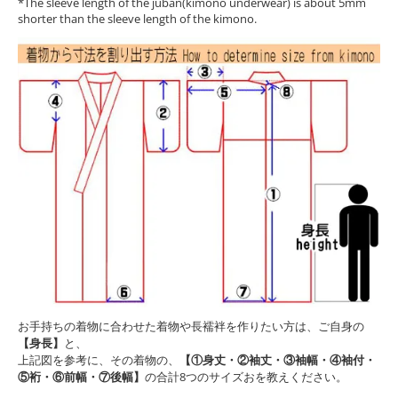
*The sleeve length of the juban(kimono underwear) is about 5mm
shorter than the sleeve length of the kimono.
お手持ちの着物に合わせた着物や長襦袢を作りたい方は、ご自身の
【身長】
と、
上記図を参考に、その着物の、
【①身丈・②袖丈・③袖幅・④袖付・
⑤裄・⑥前幅・⑦後幅】
の合計8つのサイズおを教えください。