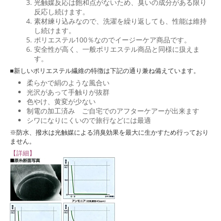
光触媒反応は飽和点がないため、臭いの成分がある限り
反応し続けます。
素材練り込みなので、洗濯を繰り返しても、性能は維持
し続けます。
ポリエステル100％なのでイージーケア商品です。
安全性が高く、一般ポリエステル商品と同様に扱えま
す。
■新しいポリエステル繊維の特徴は下記の通り兼ね備えています。
柔らかで絹のような風合い
光沢があって手触りが抜群
色やけ、黄変が少ない
制電の加工済み ご自宅でのアフターケアーが出来ます
シワになりにくいので旅行などには最適
※防水、撥水は光触媒による消臭効果を最大に生かすため行っており
ません。
【詳細】