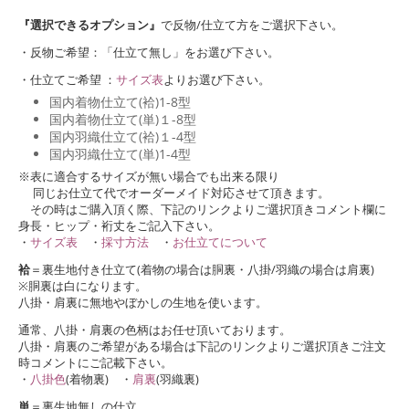
『選択できるオプション』
で反物/仕立て方をご選択下さい。
・反物ご希望：「仕立て無し」をお選び下さい。
・仕立てご希望 ：
サイズ表
よりお選び下さい。
国内着物仕立て(袷)1-8型
国内着物仕立て(単)１-8型
国内羽織仕立て(袷)１-4型
国内羽織仕立て(単)1-4型
※表に適合するサイズが無い場合でも出来る限り
同じお仕立て代でオーダーメイド対応させて頂きます。
その時はご購入頂く際、下記のリンクよりご選択頂きコメント欄に
身長・ヒップ・裄丈をご記入下さい。
・
サイズ表
・
採寸方法
・
お仕立てについて
袷
＝裏生地付き仕立て(着物の場合は胴裏・八掛/羽織の場合は肩裏)
※胴裏は白になります。
八掛・肩裏に無地やぼかしの生地を使います。
通常、八掛・肩裏の色柄はお任せ頂いております。
八掛・肩裏のご希望がある場合は下記のリンクよりご選択頂きご注文
時コメントにご記載下さい。
・
八掛色
(着物裏) ・
肩裏
(羽織裏)
単
＝裏生地無しの仕立