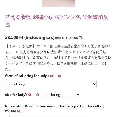
洗える着物 刺繍小紋 桜ピンク色 光触媒消臭
雪
38,500
円
(Including tax)
(exc tax
35,000
円
)
【イメージを拡大】 ポイント的に雪の結晶と星が閃く可愛いきもので
す。 この洗える着物はクラレ 光触媒生地 シャインアップを使用し
た、総柄刺繍の小紋着物です。 光触媒で匂いを消す機能のあるクラレ
シャインアップに 無地染めをし、日本刺繍を施し上品に仕上げまし
た。...
form of tailoring for lady's
:
size for lady's
:
kurikoshi（Down dimension of the back part of the collar）
for lad
: