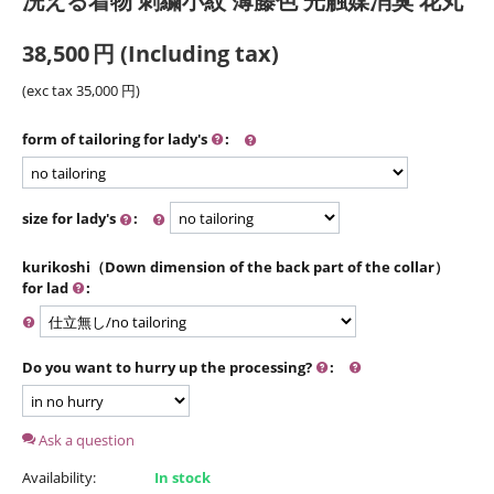
洗える着物 刺繍小紋 薄藤色 光触媒消臭 花丸
38,500
円
(Including tax)
(exc tax
35,000
円
)
form of tailoring for lady's
:
size for lady's
:
kurikoshi（Down dimension of the back part of the collar）
for lad
:
Do you want to hurry up the processing?
:
Ask a question
Availability:
In stock