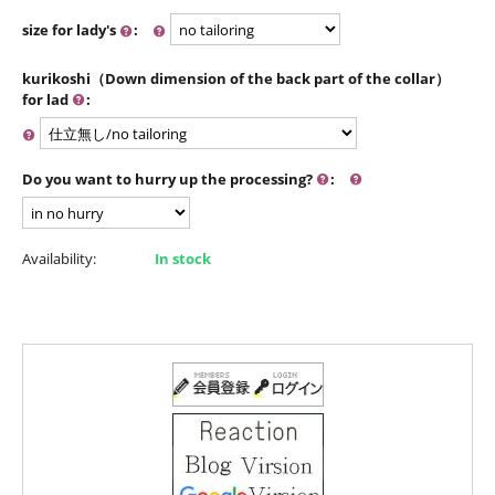
size for lady's
:
kurikoshi（Down dimension of the back part of the collar）
for lad
:
Do you want to hurry up the processing?
:
Availability:
In stock