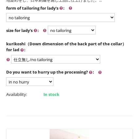
form of tailoring for lady's
:
size for lady's
:
kurikoshi（Down dimension of the back part of the collar）
for lad
:
Do you want to hurry up the processing?
:
Availability:
In stock