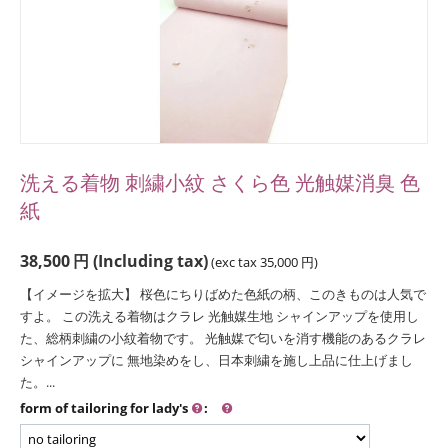
洗える着物 刺繍小紋 さくら色 光触媒消臭 色
紙
38,500
円
(Including tax)
(exc tax
35,000
円
)
【イメージを拡大】 桜色にちりばめた色紙の柄、このきものは人気で
すよ。 この洗える着物はクラレ 光触媒生地 シャインアップを使用し
た、総柄刺繍の小紋着物です。 光触媒で匂いを消す機能のあるクラレ
シャインアップに 無地染めをし、日本刺繍を施し上品に仕上げまし
た。...
form of tailoring for lady's
: