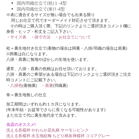
国内羽織仕立て(袷)１-4型
国内羽織仕立て(単)1-4型
※表に適合するサイズが無い場合でも出来る限り
同じお仕立て代でオーダーメイド対応させて頂きます。
その時はご購入頂く際、下記のリンクよりご選択頂きコメント欄に
身長・ヒップ・裄丈をご記入下さい。
・
サイズ表
・
採寸方法
・
お仕立てについて
袷＝裏生地付き仕立て(着物の場合は胴裏・八掛/羽織の場合は肩裏)
※胴裏は白になります。
八掛・肩裏に無地やぼかしの生地を使います。
通常、八掛・肩裏の色柄はお任せ頂いております。
八掛・肩裏のご希望がある場合は下記のリンクよりご選択頂きご注文
時コメントにご記載下さい。
・
八掛色
(着物裏) ・
肩裏
(羽織裏)
単＝裏生地無しの仕立
加工期間はいずれも約１カ月になります。
(年末年始・お盆等でさらに長くなる可能性があります)
また仕立て代に裏生地代全て含みます。
当店のオススメ!
洗える長襦袢 やわらか花丸柄 サーモンピンク
洗える長襦袢 水玉地紋梅 ちどり柄友禅襦袢 ココアグレー