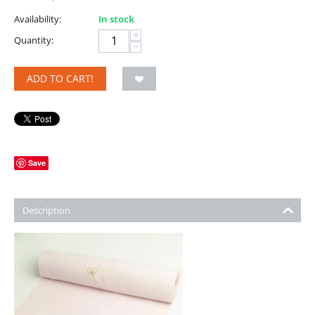
Availability:
In stock
+
Quantity:
−
ADD TO CART!
Save
Description