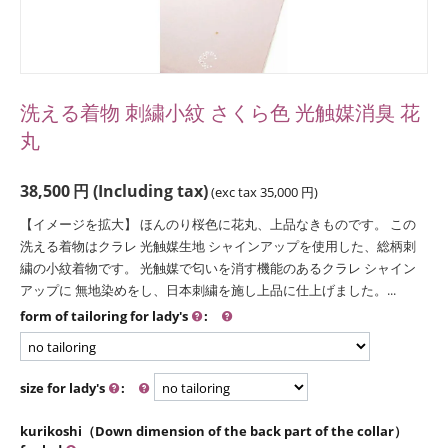
洗える着物 刺繍小紋 さくら色 光触媒消臭 花
丸
38,500
円
(Including tax)
(exc tax
35,000
円
)
【イメージを拡大】 ほんのり桜色に花丸、上品なきものです。 この
洗える着物はクラレ 光触媒生地 シャインアップを使用した、総柄刺
繍の小紋着物です。 光触媒で匂いを消す機能のあるクラレ シャイン
アップに 無地染めをし、日本刺繍を施し上品に仕上げました。...
form of tailoring for lady's
:
size for lady's
:
kurikoshi（Down dimension of the back part of the collar）