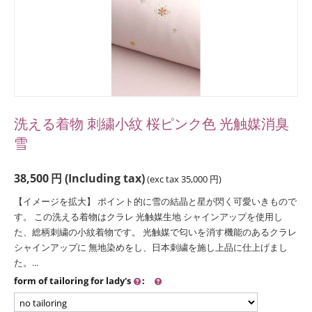
洗える着物 刺繍小紋 桜ピンク色 光触媒消臭
雪
38,500
円
(Including tax)
(exc tax
35,000
円
)
【イメージを拡大】 ポイント的に雪の結晶と星が閃く可愛いきもので
す。 この洗える着物はクラレ 光触媒生地 シャインアップを使用し
た、総柄刺繍の小紋着物です。 光触媒で匂いを消す機能のあるクラレ
シャインアップに 無地染めをし、日本刺繍を施し上品に仕上げまし
た。...
form of tailoring for lady's
: