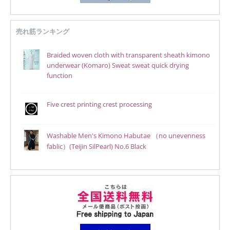
売れ筋ランキング
Braided woven cloth with transparent sheath kimono
underwear (Komaro) Sweat sweat quick drying
function
Five crest printing crest processing
Washable Men's Kimono Habutae （no unevenness
fablic）(Teijin SilPearl) No.6 Black