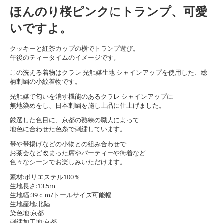
ほんのり桜ピンクにトランプ、可愛
いですよ。
クッキーと紅茶カップの横でトランプ遊び。
午後のティータイムのイメージです。
この洗える着物はクラレ 光触媒生地 シャインアップを使用した、総
柄刺繍の小紋着物です。
光触媒で匂いを消す機能のあるクラレ シャインアップに
無地染めをし、日本刺繍を施し上品に仕上げました。
厳選した色目に、京都の熟練の職人によって
地色に合わせた色糸で刺繍しています。
帯や帯揚げなどの小物との組み合わせで
お茶会など改まった席やパーティーや街着など
色々なシーンでお楽しみいただけます。
素材:ポリエステル100％
生地長さ:13.5m
生地幅:39ｃｍ/トールサイズ可能幅
生地産地:北陸
染色地:京都
刺繍加工地:京都