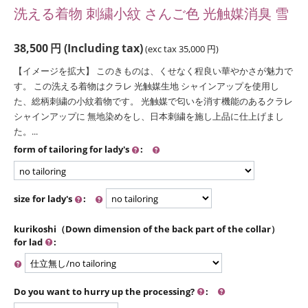
洗える着物 刺繍小紋 さんご色 光触媒消臭 雪
38,500
円
(Including tax)
(exc tax
35,000
円
)
【イメージを拡大】 このきものは、くせなく程良い華やかさが魅力で
す。 この洗える着物はクラレ 光触媒生地 シャインアップを使用し
た、総柄刺繍の小紋着物です。 光触媒で匂いを消す機能のあるクラレ
シャインアップに 無地染めをし、日本刺繍を施し上品に仕上げまし
た。...
form of tailoring for lady's
:
size for lady's
:
kurikoshi（Down dimension of the back part of the collar）
for lad
:
Do you want to hurry up the processing?
: