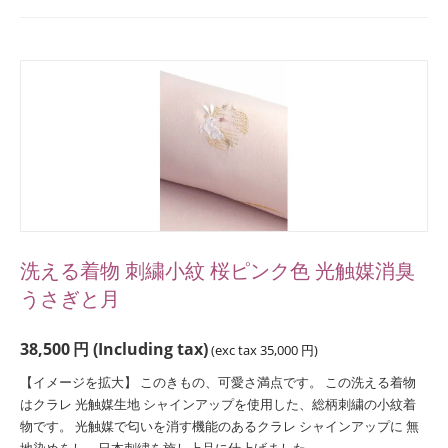
洗える着物 刺繍小紋 桜ピンク色 光触媒消臭
うさぎと月
38,500
円
(Including tax)
(exc tax
35,000
円
)
【イメージを拡大】 このきもの、可愛さ満点です。 この洗える着物
はクラレ 光触媒生地 シャインアップを使用した、総柄刺繍の小紋着
物です。 光触媒で匂いを消す機能のあるクラレ シャインアップに 無
地染めをし、日本刺繍を施し上品に仕上げました。...