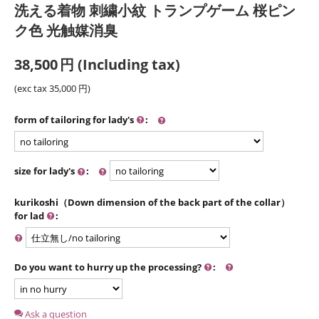
洗える着物 刺繍小紋 トランプゲーム 桜ピン
ク色 光触媒消臭
38,500
円
(Including tax)
(exc tax
35,000
円
)
form of tailoring for lady's
:
size for lady's
:
kurikoshi（Down dimension of the back part of the collar）
for lad
:
Do you want to hurry up the processing?
:
Ask a question