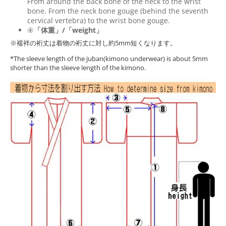
From around the back bone of the neck to the wrist
bone. From the neck bone gouge (behind the seventh
cervical vertebra) to the wrist bone gouge.
④
「体重」/「weight」
※襦袢の裄丈は着物の裄丈に対し約5mm短くなります。
*The sleeve length of the juban(kimono underwear) is about 5mm
shorter than the sleeve length of the kimono.