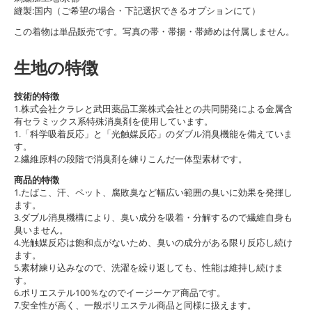
縫製:国内（ご希望の場合・下記選択できるオプションにて）
この着物は単品販売です。写真の帯・帯揚・帯締めは付属しません。
生地の特徴
技術的特徴
1.株式会社クラレと武田薬品工業株式会社との共同開発による金属含
有セラミックス系特殊消臭剤を使用しています。
1.「科学吸着反応」と「光触媒反応」のダブル消臭機能を備えていま
す。
2.繊維原料の段階で消臭剤を練りこんだ一体型素材です。
商品的特徴
1.たばこ、汗、ペット、腐敗臭など幅広い範囲の臭いに効果を発揮し
ます。
3.ダブル消臭機構により、臭い成分を吸着・分解するので繊維自身も
臭いません。
4.光触媒反応は飽和点がないため、臭いの成分がある限り反応し続け
ます。
5.素材練り込みなので、洗濯を繰り返しても、性能は維持し続けま
す。
6.ポリエステル100％なのでイージーケア商品です。
7.安全性が高く、一般ポリエステル商品と同様に扱えます。