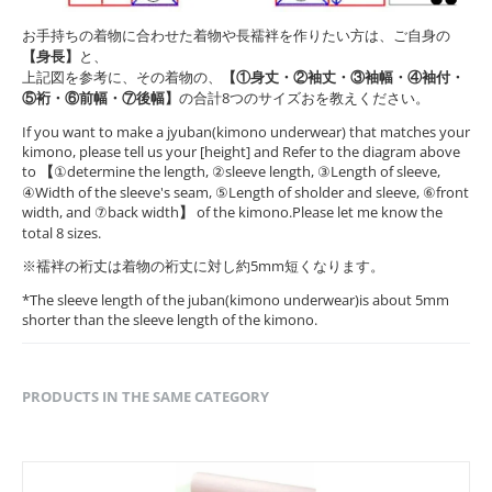
お手持ちの着物に合わせた着物や長襦袢を作りたい方は、ご自身の
【身長】
と、
上記図を参考に、その着物の、
【①身丈・②袖丈・③袖幅・④袖付・
⑤裄・⑥前幅・⑦後幅】
の合計8つのサイズおを教えください。
If you want to make a jyuban(kimono underwear) that matches your
kimono, please tell us your [height] and Refer to the diagram above
to
【
①determine the length, ②sleeve length, ③Length of sleeve,
④Width of the sleeve's seam, ⑤Length of sholder and sleeve, ⑥front
width, and ⑦back width
】
of the kimono.Please let me know the
total 8 sizes.
※襦袢の裄丈は着物の裄丈に対し約5mm短くなります。
*The sleeve length of the juban(kimono underwear)is about 5mm
shorter than the sleeve length of the kimono.
PRODUCTS IN THE SAME CATEGORY