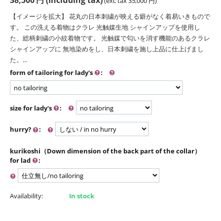
(exc tax
35,000
円
)
【イメージを拡大】 花丸の日本刺繍が映える癖がなく着易いきもので
す。 この洗える着物はクラレ 光触媒生地 シャインアップを使用し
た、総柄刺繍の小紋着物です。 光触媒で匂いを消す機能のあるクラレ
シャインアップに 無地染めをし、日本刺繍を施し上品に仕上げまし
た。...
form of tailoring for lady's
:
size for lady's
:
hurry?
:
kurikoshi（Down dimension of the back part of the collar）
for lad
:
Availability:
In stock