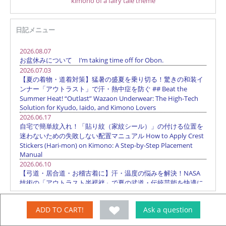
kimono of a fairy tale theme
日記メニュー
ADD TO CART!
Ask a question
Kyoto Kimono kohbou
Kyoto Chamber of Commerce and Industry Textile Wholesale