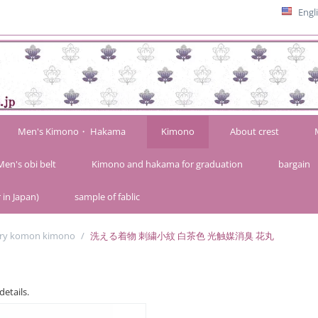
Engl
Men's Kimono・ Hakama
Kimono
About crest
Men's obi belt
Kimono and hakama for graduation
bargain
 in Japan)
sample of fablic
ery komon kimono
/
洗える着物 刺繍小紋 白茶色 光触媒消臭 花丸
details.