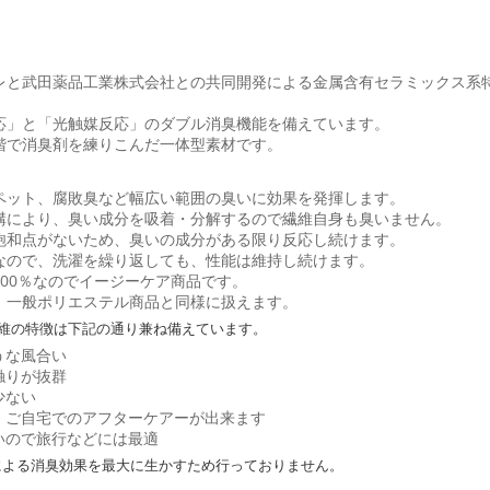
レと武田薬品工業株式会社との共同開発による金属含有セラミックス系
応」と「光触媒反応」のダブル消臭機能を備えています。
階で消臭剤を練りこんだ一体型素材です。
ペット、腐敗臭など幅広い範囲の臭いに効果を発揮します。
構により、臭い成分を吸着・分解するので繊維自身も臭いません。
飽和点がないため、臭いの成分がある限り反応し続けます。
なので、洗濯を繰り返しても、性能は維持し続けます。
100％なのでイージーケア商品です。
、一般ポリエステル商品と同様に扱えます。
維の特徴は下記の通り兼ね備えています。
うな風合い
触りが抜群
少ない
 ご自宅でのアフターケアーが出来ます
いので旅行などには最適
による消臭効果を最大に生かすため行っておりません。