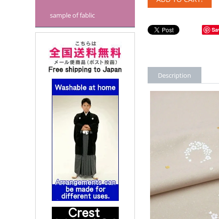
sample of fablic
Sa
Description