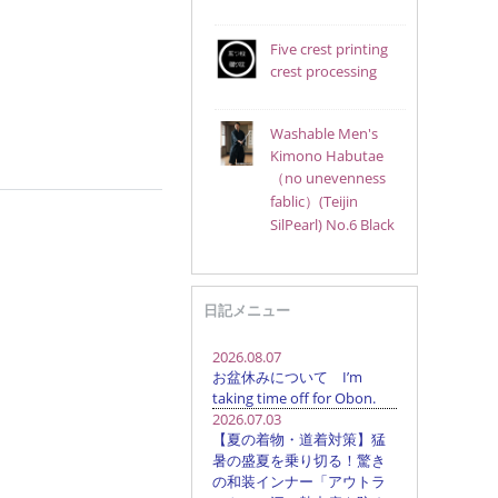
Five crest printing
crest processing
Washable Men's
Kimono Habutae
（no unevenness
fablic）(Teijin
SilPearl) No.6 Black
日記メニュー