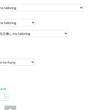
tock
+
−