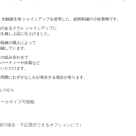
 光触媒生地 シャインアップを使用した、総柄刺繍の小紋着物です。
のあるクラレ シャインアップに
繍を施し上品に仕上げました。
の熟練の職人によって
刺繍しています。
との組み合わせで
やパーティーや街着など
みいただけます。
の周囲にわずかなしわが発生する場合が有ります。
100％
/トールサイズ可能幅
希望の場合・下記選択できるオプションにて）