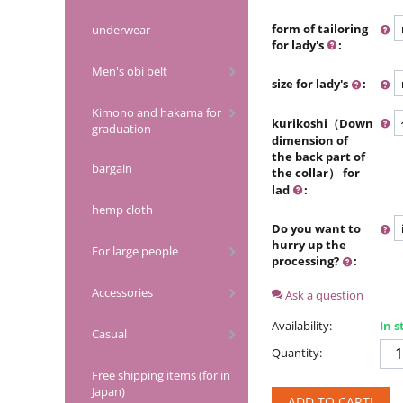
form of tailoring
underwear
for lady's
:
Men's obi belt
size for lady's
:
Kimono and hakama for
kurikoshi（Down
graduation
dimension of
the back part of
bargain
the collar） for
lad
:
hemp cloth
Do you want to
hurry up the
For large people
processing?
:
Accessories
Ask a question
Availability:
In s
Casual
Quantity:
Free shipping items (for in
Japan)
ADD TO CART!