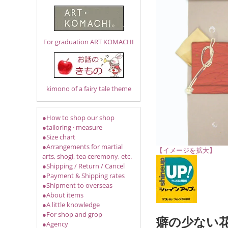
For graduation ART KOMACHI
kimono of a fairy tale theme
●How to shop our shop
●tailoring · measure
●Size chart
●Arrangements for martial
【イメージを拡大】
arts, shogi, tea ceremony, etc.
●Shipping / Return / Cancel
●Payment & Shipping rates
●Shipment to overseas
●About items
●A little knowledge
●For shop and grop
癖の少ない
●Agency