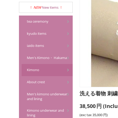
!
NEW
New items
!
tea ceremony
kyudo items
iaido items
Men's Kimono・ Hakama
Kimono
About crest
洗える着物 刺繍
Men's kimono underwear
and lining
38,500
円
(Inclu
Kimono underwear and
(exc tax
35,000
円
)
lining