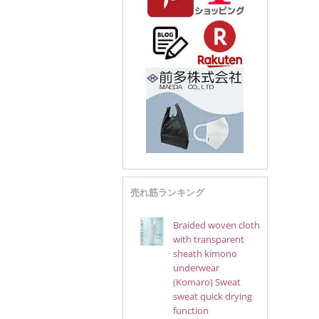
売れ筋ランキング
Braided woven cloth
with transparent
sheath kimono
underwear
(Komaro) Sweat
sweat quick drying
function