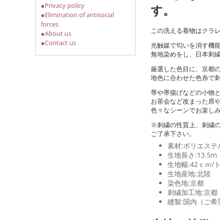
●Privacy policy
す。
●Elimination of antisocial
forces
この洗える着物はクラレ
●About us
●Contact us
光触媒で匂いを消す機能
無地染めをし、日本刺
厳選した色目に、京都
地色に合わせた色糸で
帯や帯揚げなどの小物
お茶会など改まった席
色々なシーンでお楽し
※刺繍の性質上、刺繍
ご了承下さい。
素材:ポリエステル
生地長さ:13.5m
生地幅:42ｃｍ
生地産地:北陸
染色地:京都
刺繍加工地:京都
縫製:国内（ご