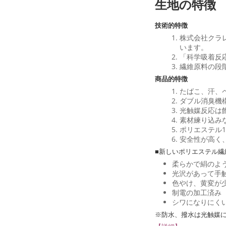
生地の特徴
技術的特徴
株式会社クラ
います。
「科学吸着反
繊維原料の段
商品的特徴
たばこ、汗、
ダブル消臭機
光触媒反応は
素材練り込み
ポリエステル
安全性が高く
■新しいポリエステル繊
柔らかで絹のよ
光沢があって手
色やけ、黄変が
制電の加工済み
シワになりにく
※防水、撥水は光触媒