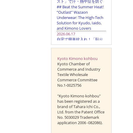
Kyoto Kimono kohbou
Kyoto Chamber of
Commerce and Industry
Textile Wholesale
Commerce Committee
No.1-0025756
"Kyoto Kimono kohbou"
has been registered as a
brand of Tahara Ichi Co.,
Ltd. from the Patent Office
No. 5030029 Trademark
application 2006 -082086).