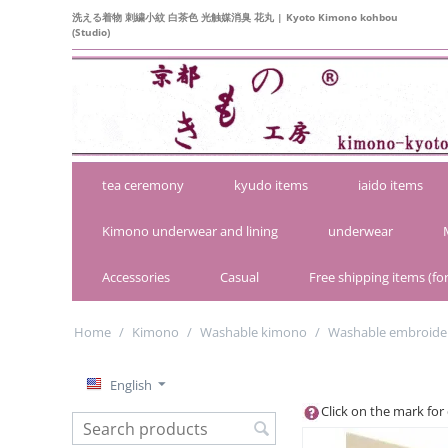
洗える着物 刺繍小紋 白茶色 光触媒消臭 花丸 | Kyoto Kimono kohbou
(Studio)
tea ceremony
kyudo items
iaido items
Kimono underwear and lining
underwear
Accessories
Casual
Free shipping items (for
Home
/
Kimono
/
Washable kimono
/
Washable embroid
English
Click on the mark for 