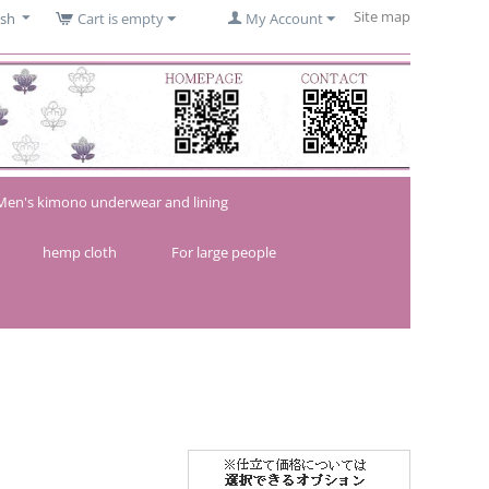
Site map
ish
Cart is empty
My Account
Men's kimono underwear and lining
hemp cloth
For large people