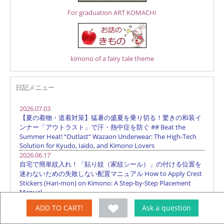
For graduation ART KOMACHI
kimono of a fairy tale theme
日記メニュー
ADD TO CART!
Ask a question