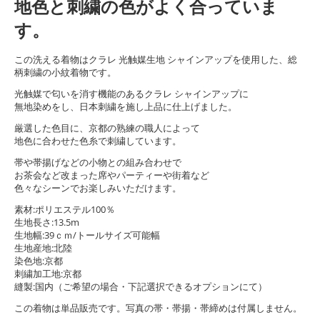
地色と刺繍の色がよく合っていま
す。
この洗える着物はクラレ 光触媒生地 シャインアップを使用した、総
柄刺繍の小紋着物です。
光触媒で匂いを消す機能のあるクラレ シャインアップに
無地染めをし、日本刺繍を施し上品に仕上げました。
厳選した色目に、京都の熟練の職人によって
地色に合わせた色糸で刺繍しています。
帯や帯揚げなどの小物との組み合わせで
お茶会など改まった席やパーティーや街着など
色々なシーンでお楽しみいただけます。
素材:ポリエステル100％
生地長さ:13.5m
生地幅:39ｃｍ/トールサイズ可能幅
生地産地:北陸
染色地:京都
刺繍加工地:京都
縫製:国内（ご希望の場合・下記選択できるオプションにて）
この着物は単品販売です。写真の帯・帯揚・帯締めは付属しません。