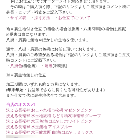
同じお仕立て代でオーダーメイド対応させて頂きます。
その時はご購入頂く際、下記のリンクよりご選択頂きコメント欄に
身長・ヒップ・裄丈をご記入下さい。
・
サイズ表
・
採寸方法
・
お仕立てについて
袷＝裏生地付き仕立て(着物の場合は胴裏・八掛/羽織の場合は肩裏)
※胴裏は白になります。
八掛・肩裏に無地やぼかしの生地を使います。
通常、八掛・肩裏の色柄はお任せ頂いております。
八掛・肩裏のご希望がある場合は下記のリンクよりご選択頂きご注文
時コメントにご記載下さい。
・
八掛色
(着物裏) ・
肩裏
(羽織裏)
単＝裏生地無しの仕立
加工期間はいずれも約１カ月になります。
(年末年始・お盆等でさらに長くなる可能性があります)
また仕立て代に裏生地代全て含みます。
当店のオススメ!
洗える長襦袢 おしゃれ桜市松柄 マゼンタピンク
洗える長襦袢 水玉地紋梅 ちどり柄友禅襦袢 グレープ
洗える長襦袢 水玉色地にぼかし ホワイトピンク
洗える長襦袢 水玉無地 アイスブルー
洗える長襦袢 水玉紋意匠 白地にぼかし ミックス