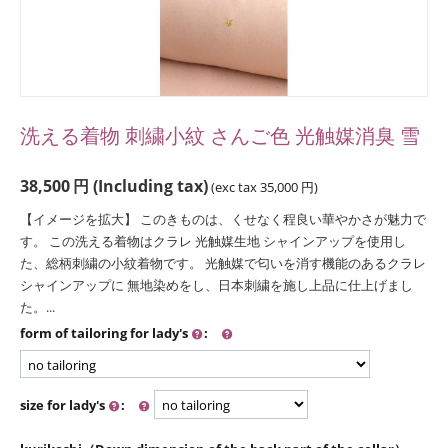
洗える着物 刺繍小紋 さんご色 光触媒消臭 雪
38,500
円
(Including tax)
(exc tax
35,000
円
)
【イメージを拡大】 このきものは、くせなく程良い華やかさが魅力で
す。 この洗える着物はクラレ 光触媒生地 シャインアップを使用し
た、総柄刺繍の小紋着物です。 光触媒で匂いを消す機能のあるクラレ
シャインアップに 無地染めをし、日本刺繍を施し上品に仕上げまし
た。...
form of tailoring for lady's
:
size for lady's
: