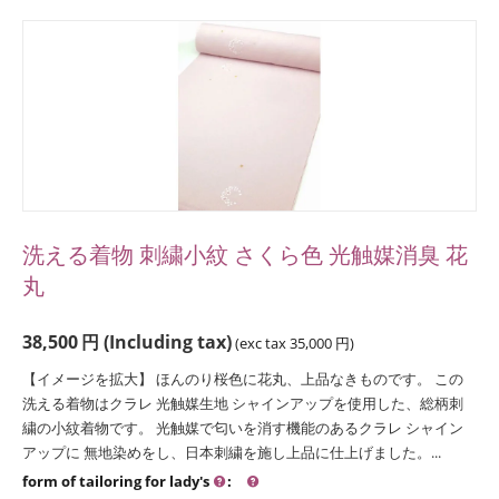
洗える着物 刺繍小紋 さくら色 光触媒消臭 花
丸
38,500
円
(Including tax)
(exc tax
35,000
円
)
【イメージを拡大】 ほんのり桜色に花丸、上品なきものです。 この
洗える着物はクラレ 光触媒生地 シャインアップを使用した、総柄刺
繍の小紋着物です。 光触媒で匂いを消す機能のあるクラレ シャイン
アップに 無地染めをし、日本刺繍を施し上品に仕上げました。...
form of tailoring for lady's
: