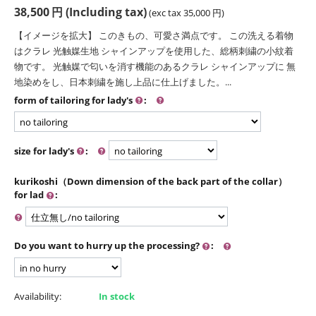
38,500
円
(Including tax)
(exc tax
35,000
円
)
【イメージを拡大】 このきもの、可愛さ満点です。 この洗える着物
はクラレ 光触媒生地 シャインアップを使用した、総柄刺繍の小紋着
物です。 光触媒で匂いを消す機能のあるクラレ シャインアップに 無
地染めをし、日本刺繍を施し上品に仕上げました。...
form of tailoring for lady's
:
size for lady's
:
kurikoshi（Down dimension of the back part of the collar）
for lad
:
Do you want to hurry up the processing?
:
Availability:
In stock