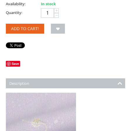
Availability:
In stock
+
Quantity:
−
ADD TO CART!
Save
Description