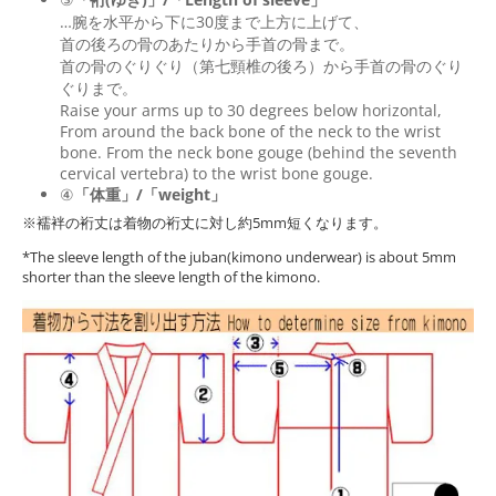
…腕を水平から下に30度まで上方に上げて、
首の後ろの骨のあたりから手首の骨まで。
首の骨のぐりぐり（第七頸椎の後ろ）から手首の骨のぐり
ぐりまで。
Raise your arms up to 30 degrees below horizontal,
From around the back bone of the neck to the wrist
bone. From the neck bone gouge (behind the seventh
cervical vertebra) to the wrist bone gouge.
④
「体重」/「weight」
※襦袢の裄丈は着物の裄丈に対し約5mm短くなります。
*The sleeve length of the juban(kimono underwear) is about 5mm
shorter than the sleeve length of the kimono.