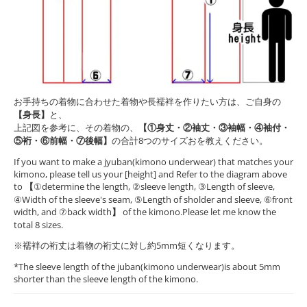
お手持ちの着物に合わせた着物や長襦袢を作りたい方は、ご自身の
【身長】
と、
上記図を参考に、その着物の、
【①身丈・②袖丈・③袖幅・④袖付・
⑤裄・⑥前幅・⑦後幅】
の合計8つのサイズおを教えください。
If you want to make a jyuban(kimono underwear) that matches your
kimono, please tell us your [height] and Refer to the diagram above
to
【
①determine the length, ②sleeve length, ③Length of sleeve,
④Width of the sleeve's seam, ⑤Length of sholder and sleeve, ⑥front
width, and ⑦back width
】
of the kimono.Please let me know the
total 8 sizes.
※襦袢の裄丈は着物の裄丈に対し約5mm短くなります。
*The sleeve length of the juban(kimono underwear)is about 5mm
shorter than the sleeve length of the kimono.