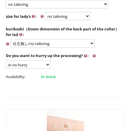
size for lady's
:
kurikoshi（Down dimension of the back part of the collar）
for lad
:
Do you want to hurry up the processing?
:
Availability:
In stock