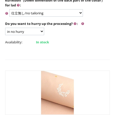
kurikoshi（Down dimension of the back part of the collar）
for lad
:
Do you want to hurry up the processing?
:
Availability:
In stock