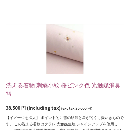
洗える着物 刺繍小紋 桜ピンク色 光触媒消臭
雪
38,500
円
(Including tax)
(exc tax
35,000
円
)
【イメージを拡大】 ポイント的に雪の結晶と星が閃く可愛いきもので
す。 この洗える着物はクラレ 光触媒生地 シャインアップを使用し