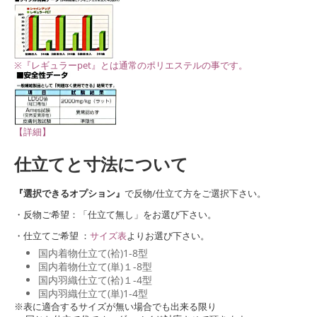
※『レギュラーpet』とは通常のポリエステルの事です。
【詳細】
仕立てと寸法について
『選択できるオプション』
で反物/仕立て方をご選択下さい。
・反物ご希望：「仕立て無し」をお選び下さい。
・仕立てご希望 ：
サイズ表
よりお選び下さい。
国内着物仕立て(袷)1-8型
国内着物仕立て(単)１-8型
国内羽織仕立て(袷)１-4型
国内羽織仕立て(単)1-4型
※表に適合するサイズが無い場合でも出来る限り