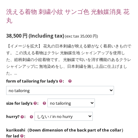
洗える着物 刺繍小紋 サンゴ色 光触媒消臭 花
丸
38,500
円
(Including tax)
(exc tax
35,000
円
)
【イメージを拡大】 花丸の日本刺繍が映える癖がなく着易いきもので
す。 この洗える着物はクラレ 光触媒生地 シャインアップを使用し
た、総柄刺繍の小紋着物です。 光触媒で匂いを消す機能のあるクラレ
シャインアップに 無地染めをし、日本刺繍を施し上品に仕上げまし
た。...
form of tailoring for lady's
:
size for lady's
:
hurry?
:
kurikoshi（Down dimension of the back part of the collar）
for lad
: