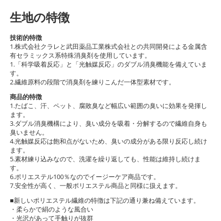
生地の特徴
技術的特徴
1.株式会社クラレと武田薬品工業株式会社との共同開発による金属含
有セラミックス系特殊消臭剤を使用しています。
1.「科学吸着反応」と「光触媒反応」のダブル消臭機能を備えていま
す。
2.繊維原料の段階で消臭剤を練りこんだ一体型素材です。
商品的特徴
1.たばこ、汗、ペット、腐敗臭など幅広い範囲の臭いに効果を発揮し
ます。
3.ダブル消臭機構により、臭い成分を吸着・分解するので繊維自身も
臭いません。
4.光触媒反応は飽和点がないため、臭いの成分がある限り反応し続け
ます。
5.素材練り込みなので、洗濯を繰り返しても、性能は維持し続けま
す。
6.ポリエステル100％なのでイージーケア商品です。
7.安全性が高く、一般ポリエステル商品と同様に扱えます。
■新しいポリエステル繊維の特徴は下記の通り兼ね備えています。
・柔らかで絹のような風合い
・光沢があって手触りが抜群