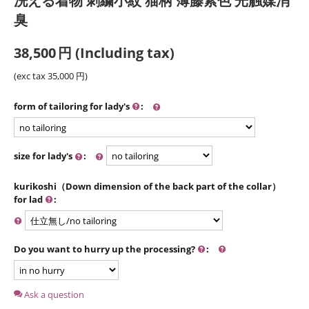
洗える着物 刺繍小紋 猫柄 薄藤紫色 光触媒消
臭
38,500
円
(Including tax)
(exc tax
35,000
円
)
form of tailoring for lady's
:
size for lady's
:
kurikoshi（Down dimension of the back part of the collar）
for lad
:
Do you want to hurry up the processing?
:
Ask a question