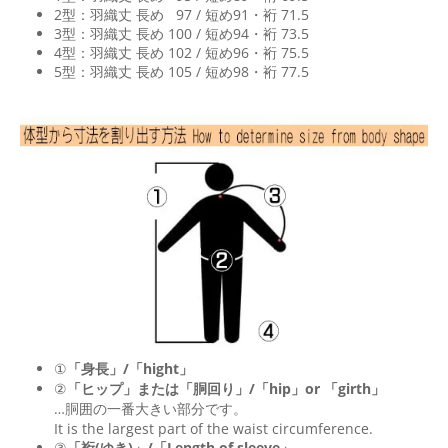
2型：羽織丈 長め 97 / 短め91・裄 71.5
3型：羽織丈 長め 100 / 短め94・裄 73.5
4型：羽織丈 長め 102 / 短め96・裄 75.5
5型：羽織丈 長め 105 / 短め98・裄 77.5
①
「身長」/「hight」
②
「ヒップ」または「胴回り」/「
hip
」or 「
girth
」
…胴囲の一番大きい部分です。
It is the largest part of the waist circumference.
③
「裄(ゆき)」/「Length of sleeve」