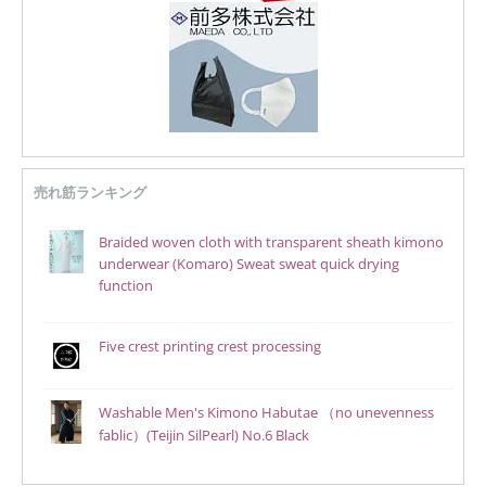
売れ筋ランキング
Braided woven cloth with transparent sheath kimono
underwear (Komaro) Sweat sweat quick drying
function
Five crest printing crest processing
Washable Men's Kimono Habutae （no unevenness
fablic）(Teijin SilPearl) No.6 Black