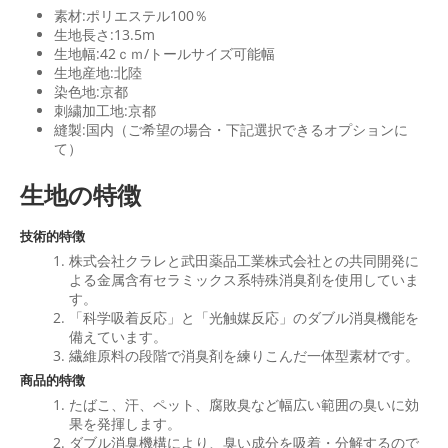
素材:ポリエステル100％
生地長さ:13.5m
生地幅:42ｃｍ/トールサイズ可能幅
生地産地:北陸
染色地:京都
刺繍加工地:京都
縫製:国内（ご希望の場合・下記選択できるオプションに
て）
生地の特徴
技術的特徴
株式会社クラレと武田薬品工業株式会社との共同開発に
よる金属含有セラミックス系特殊消臭剤を使用していま
す。
「科学吸着反応」と「光触媒反応」のダブル消臭機能を
備えています。
繊維原料の段階で消臭剤を練りこんだ一体型素材です。
商品的特徴
たばこ、汗、ペット、腐敗臭など幅広い範囲の臭いに効
果を発揮します。
ダブル消臭機構により、臭い成分を吸着・分解するので