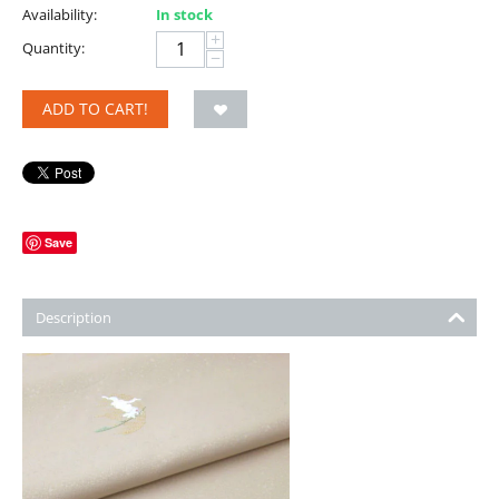
Availability:
In stock
+
Quantity:
−
ADD TO CART!
Save
Description