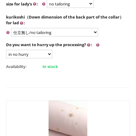
size for lady's
:
kurikoshi（Down dimension of the back part of the collar）
for lad
:
Do you want to hurry up the processing?
:
Availability:
In stock