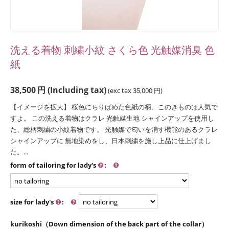
洗える着物 刺繍小紋 さくら色 光触媒消臭 色
紙
38,500
円
(Including tax)
(exc tax
35,000
円
)
【イメージを拡大】 桜色にちりばめた色紙の柄、このきものは人気で
すよ。 この洗える着物はクラレ 光触媒生地 シャインアップを使用し
た、総柄刺繍の小紋着物です。 光触媒で匂いを消す機能のあるクラレ
シャインアップに 無地染めをし、日本刺繍を施し上品に仕上げまし
た。...
form of tailoring for lady's
:
size for lady's
:
kurikoshi（Down dimension of the back part of the collar）