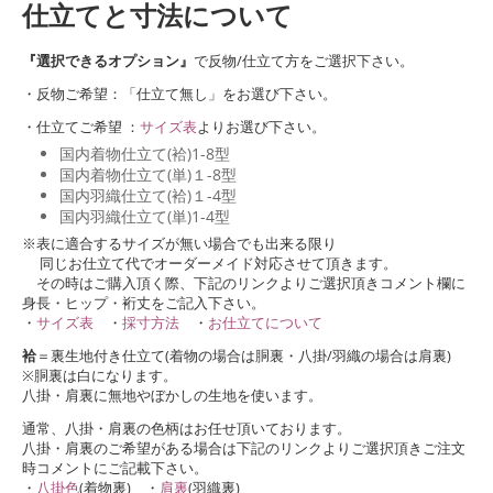
仕立てと寸法について
『選択できるオプション』
で反物/仕立て方をご選択下さい。
・反物ご希望：「仕立て無し」をお選び下さい。
・仕立てご希望 ：
サイズ表
よりお選び下さい。
国内着物仕立て(袷)1-8型
国内着物仕立て(単)１-8型
国内羽織仕立て(袷)１-4型
国内羽織仕立て(単)1-4型
※表に適合するサイズが無い場合でも出来る限り
同じお仕立て代でオーダーメイド対応させて頂きます。
その時はご購入頂く際、下記のリンクよりご選択頂きコメント欄に
身長・ヒップ・裄丈をご記入下さい。
・
サイズ表
・
採寸方法
・
お仕立てについて
袷
＝裏生地付き仕立て(着物の場合は胴裏・八掛/羽織の場合は肩裏)
※胴裏は白になります。
八掛・肩裏に無地やぼかしの生地を使います。
通常、八掛・肩裏の色柄はお任せ頂いております。
八掛・肩裏のご希望がある場合は下記のリンクよりご選択頂きご注文
時コメントにご記載下さい。
・
八掛色
(着物裏) ・
肩裏
(羽織裏)