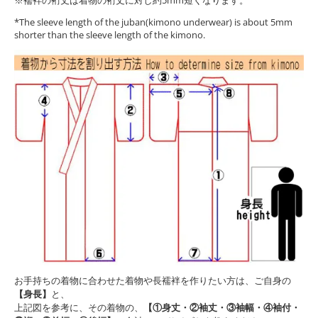
*The sleeve length of the juban(kimono underwear) is about 5mm
shorter than the sleeve length of the kimono.
お手持ちの着物に合わせた着物や長襦袢を作りたい方は、ご自身の
【身長】
と、
上記図を参考に、その着物の、
【①身丈・②袖丈・③袖幅・④袖付・