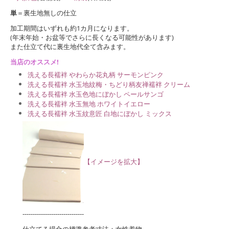
単
＝裏生地無しの仕立
加工期間はいずれも約1カ月になります。
(年末年始・お盆等でさらに長くなる可能性があります)
また仕立て代に裏生地代全て含みます。
当店のオススメ!
洗える長襦袢 やわらか花丸柄 サーモンピンク
洗える長襦袢 水玉地紋梅・ちどり柄友禅襦袢 クリーム
洗える長襦袢 水玉色地にぼかし ペールサンゴ
洗える長襦袢 水玉無地 ホワイトイエロー
洗える長襦袢 水玉紋意匠 白地にぼかし ミックス
【イメージを拡大】
------------------------------