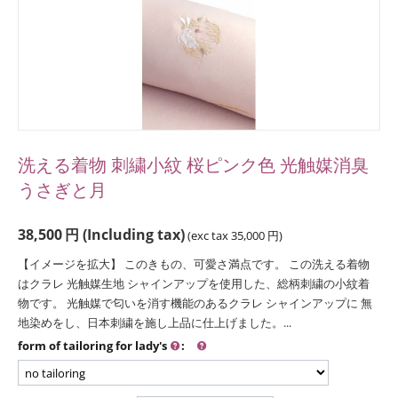
洗える着物 刺繍小紋 桜ピンク色 光触媒消臭
うさぎと月
38,500
円
(Including tax)
(exc tax
35,000
円
)
【イメージを拡大】 このきもの、可愛さ満点です。 この洗える着物
はクラレ 光触媒生地 シャインアップを使用した、総柄刺繍の小紋着
物です。 光触媒で匂いを消す機能のあるクラレ シャインアップに 無
地染めをし、日本刺繍を施し上品に仕上げました。...
form of tailoring for lady's
: