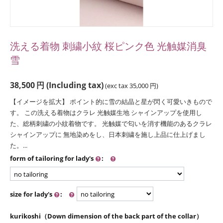
洗える着物 刺繍小紋 桜ピンク色 光触媒消臭
雪
38,500
円
(Including tax)
(exc tax
35,000
円
)
【イメージを拡大】 ポイント的に雪の結晶と星が閃く可愛いきもので
す。 この洗える着物はクラレ 光触媒生地 シャインアップを使用し
た、総柄刺繍の小紋着物です。 光触媒で匂いを消す機能のあるクラレ
シャインアップに 無地染めをし、日本刺繍を施し上品に仕上げまし
た。...
form of tailoring for lady's
:
size for lady's
:
kurikoshi（Down dimension of the back part of the collar）