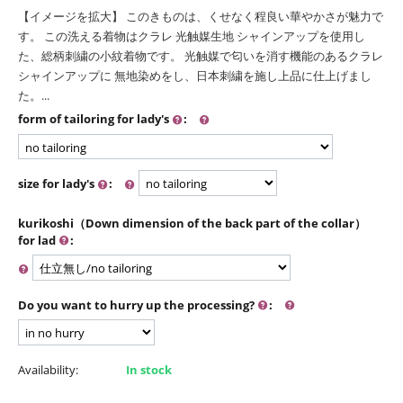
【イメージを拡大】 このきものは、くせなく程良い華やかさが魅力で
す。 この洗える着物はクラレ 光触媒生地 シャインアップを使用し
た、総柄刺繍の小紋着物です。 光触媒で匂いを消す機能のあるクラレ
シャインアップに 無地染めをし、日本刺繍を施し上品に仕上げまし
た。...
form of tailoring for lady's
:
size for lady's
:
kurikoshi（Down dimension of the back part of the collar）
for lad
:
Do you want to hurry up the processing?
:
Availability:
In stock