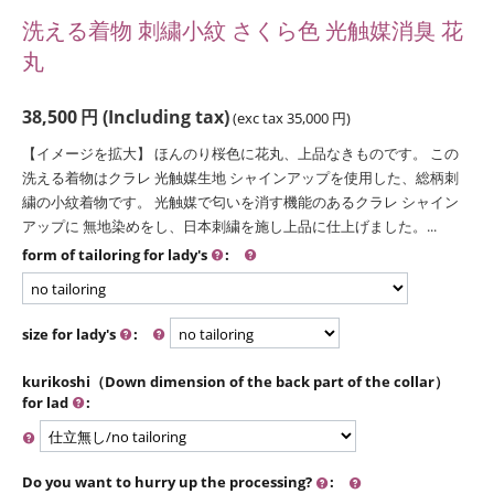
洗える着物 刺繍小紋 さくら色 光触媒消臭 花
丸
38,500
円
(Including tax)
(exc tax
35,000
円
)
【イメージを拡大】 ほんのり桜色に花丸、上品なきものです。 この
洗える着物はクラレ 光触媒生地 シャインアップを使用した、総柄刺
繍の小紋着物です。 光触媒で匂いを消す機能のあるクラレ シャイン
アップに 無地染めをし、日本刺繍を施し上品に仕上げました。...
form of tailoring for lady's
:
size for lady's
:
kurikoshi（Down dimension of the back part of the collar）
for lad
:
Do you want to hurry up the processing?
: