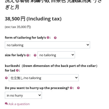
洗える着物 刺繍小紋 白茶色 光触媒消臭 うさ
ぎと月
38,500
円
(Including tax)
(exc tax
35,000
円
)
form of tailoring for lady's
:
size for lady's
:
kurikoshi（Down dimension of the back part of the collar）
for lad
:
Do you want to hurry up the processing?
:
Ask a question