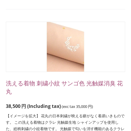
洗える着物 刺繍小紋 サンゴ色 光触媒消臭 花
丸
38,500
円
(Including tax)
(exc tax
35,000
円
)
【イメージを拡大】 花丸の日本刺繍が映える癖がなく着易いきもので
す。 この洗える着物はクラレ 光触媒生地 シャインアップを使用し
た、総柄刺繍の小紋着物です。 光触媒で匂いを消す機能のあるクラレ