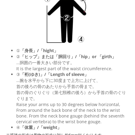
①
「身長」/「hight」
②
「ヒップ」または「胴回り」/「
hip
」or 「
girth
」
…胴囲の一番大きい部分です。
It is the largest part of the waist circumference.
③
「裄(ゆき)」/「Length of sleeve」
…腕を水平から下に30度まで上方に上げて、
首の後ろの骨のあたりから手首の骨まで。
首の骨のぐりぐり（第七頸椎の後ろ）から手首の骨のぐり
ぐりまで。
Raise your arms up to 30 degrees below horizontal,
From around the back bone of the neck to the wrist
bone. From the neck bone gouge (behind the seventh
cervical vertebra) to the wrist bone gouge.
④
「体重」/「weight」
※襦袢の裄丈は着物の裄丈に対し約5mm短くなります。