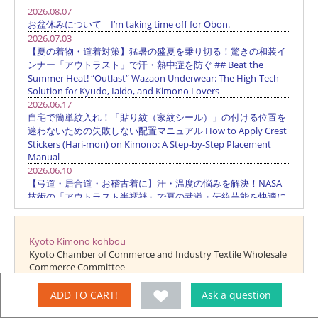
Kyoto Kimono kohbou
Kyoto Chamber of Commerce and Industry Textile Wholesale
Commerce Committee
No.1-0025756
ADD TO CART!
Ask a question
"Kyoto Kimono kohbou" has been registered as a brand of
Tahara Ichi Co., Ltd. from the Patent Office No. 5030029