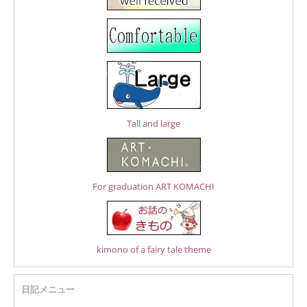
Tall and large
For graduation ART KOMACHI
kimono of a fairy tale theme
日記メニュー