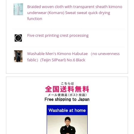
Braided woven cloth with transparent sheath kimono
underwear (Komaro) Sweat sweat quick drying
function
Five crest printing crest processing
Washable Men's Kimono Habutae （no unevenness
fablic）(Teijin SilPearl) No.6 Black