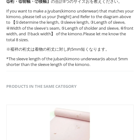
⑤裄・⑥前幅・⑦後幅】
の合計8つのサイズおを教えください。
If you want to make a jyuban(kimono underwear) that matches your
kimono, please tell us your [height] and Refer to the diagram above
to
【
①determine the length, ②sleeve length, ③Length of sleeve,
④Width of the sleeve's seam, ⑤Length of sholder and sleeve, ⑥front
width, and ⑦back width
】
of the kimono.Please let me know the
total 8 sizes.
※襦袢の裄丈は着物の裄丈に対し約5mm短くなります。
*The sleeve length of the juban(kimono underwear)is about 5mm
shorter than the sleeve length of the kimono.
PRODUCTS IN THE SAME CATEGORY