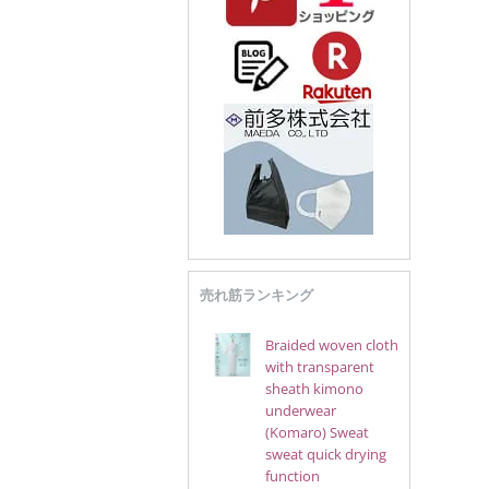
売れ筋ランキング
Braided woven cloth
with transparent
sheath kimono
underwear
(Komaro) Sweat
sweat quick drying
function