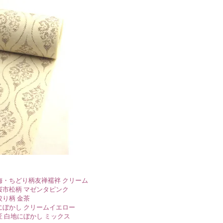
梅・ちどり柄友禅襦袢 クリーム
桜市松柄 マゼンタピンク
絞り柄 金茶
にぼかし クリームイエロー
 白地にぼかし ミックス