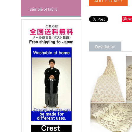
ADD TO CART!
sample of fablic
Sa
Description