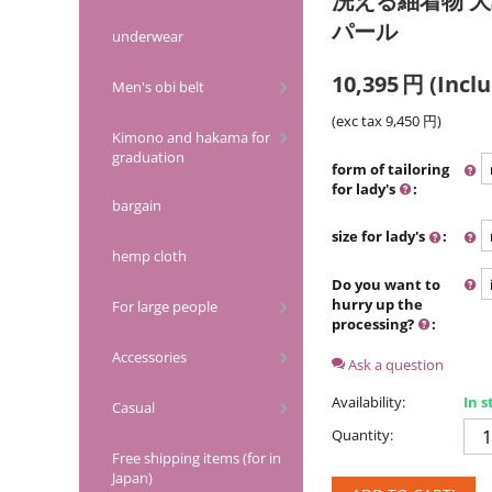
洗える紬着物 大
パール
underwear
10,395
円
(Inclu
Men's obi belt
(exc tax
9,450
円
)
Kimono and hakama for
graduation
form of tailoring
for lady's
:
bargain
size for lady's
:
hemp cloth
Do you want to
hurry up the
For large people
processing?
:
Accessories
Ask a question
Availability:
In s
Casual
Quantity:
Free shipping items (for in
Japan)