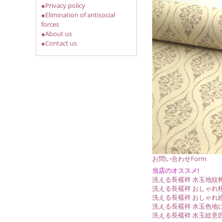
●Privacy policy
●Elimination of antisocial
forces
●About us
●Contact us
お問い合わせForm
当店のオススメ!
洗える長襦袢 水玉地紋
洗える長襦袢 おしゃれ
洗える長襦袢 おしゃれ
洗える長襦袢 水玉色地
洗える長襦袢 水玉紋意匠