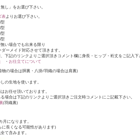
て無し」をお選び下さい。
ズ表
よりお選び下さい。
8型
8型
4型
4型
が無い場合でも出来る限り
ダーメイド対応させて頂きます。
、下記のリンクよりご選択頂きコメント欄に身長・ヒップ・裄丈をご記入下
法
・
お仕立てについて
着物の場合は胴裏・八掛/羽織の場合は肩裏)
かしの生地を使います。
柄はお任せ頂いております。
ある場合は下記のリンクよりご選択頂きご注文時コメントにご記載下さい。
裏
(羽織裏)
カ月になります。
らに長くなる可能性があります)
代全て含みます。