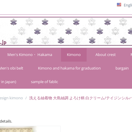
Engl
Men's Kimono・ Hakama
Kimono
About crest
Men's obi belt
Kimono and hakama for graduation
bargain
 in Japan)
sample of fablic
esign kimono
/
洗える紬着物 大島紬調 よろけ柄 白クリーム/テイジンシル
details.