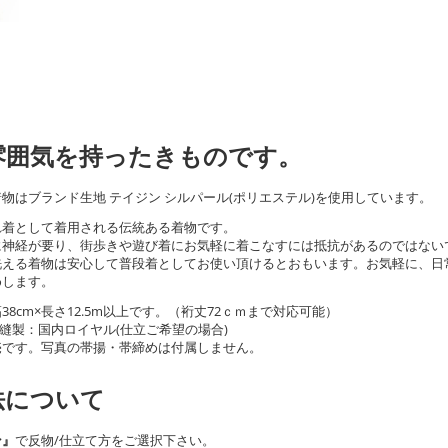
雰囲気を持ったきものです。
物はブランド生地 テイジン シルパール(ポリエステル)を使用しています。
れ着として着用される伝統ある着物です。
に神経が要り、街歩きや遊び着にお気軽に着こなすには抵抗があるのではない
洗える着物は安心して普段着としてお使い頂けるとおもいます。お気軽に、日
めします。
8cm×長さ12.5m以上です。（裄丈72ｃｍまで対応可能）
/縫製：国内ロイヤル(仕立ご希望の場合)
売です。写真の帯揚・帯締めは付属しません。
法について
ン』
で反物/仕立て方をご選択下さい。