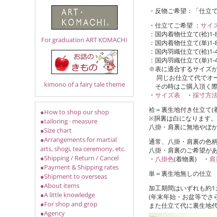
・反物ご希望：「仕立
・仕立てご希望 ：
サイ
：国内着物仕立て(袷)1-
For graduation ART KOMACHI
：国内着物仕立て(単)1-
：国内羽織仕立て(袷)1-
：国内羽織仕立て(単)1-
※表に適合するサイズ
同じお仕立て代でオー
kimono of a fairy tale theme
その時はご購入頂く際
・
サイズ表
・
採寸方
袷＝裏生地付き仕立て(
●How to shop our shop
※胴裏は白になります。
●tailoring · measure
八掛・肩裏に無地やぼ
●Size chart
●Arrangements for martial
通常、八掛・肩裏の色
arts, shogi, tea ceremony, etc.
八掛・肩裏のご希望が
●Shipping / Return / Cancel
・
八掛色
(着物裏) ・
肩
●Payment & Shipping rates
単＝裏生地無しの仕立
●Shipment to overseas
●About items
加工期間はいずれも約1
●A little knowledge
(年末年始・お盆等でさ
●For shop and grop
また仕立て代に裏生地
●Agency