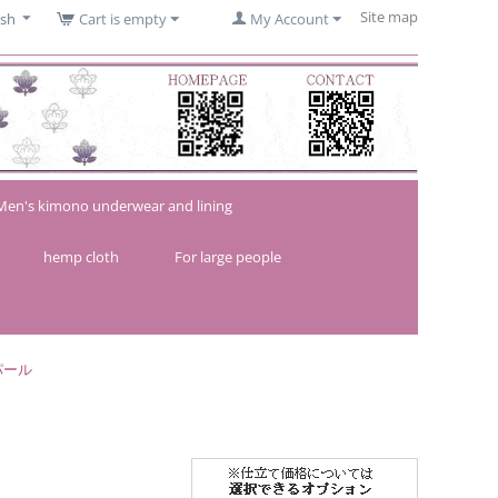
Site map
ish
Cart is empty
My Account
Men's kimono underwear and lining
hemp cloth
For large people
パール