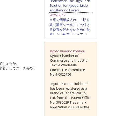
Kyoto Kimono kohbou
Kyoto Chamber of
Commerce and Industry
でしょうか。
Textile Wholesale
常着としての、きものラ
Commerce Committee
No.1-0025756
"Kyoto Kimono kohbou"
has been registered as a
brand of Tahara Ichi Co.,
Ltd. from the Patent Office
No. 5030029 Trademark
application 2006 -082086).