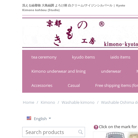
洗える紬着物 大島紬調 よろけ柄 白クリーム/テイジンシルパール | Kyoto
Kimono kohbou (Studio)
tea ceremony
kyudo items
iaido items
Kimono underwear and lining
underwear
Accessories
Casual
Free shipping items (for
Home
/
Kimono
/
Washable kimono
/
Washable Oshima d
English
Click on the mark for 