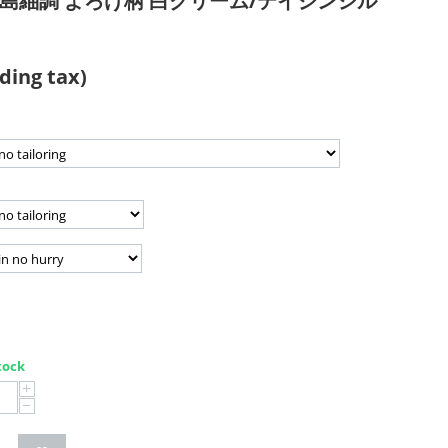
島紬調 よろけ柄 白クリーム/テイジンシル
ding tax)
tock
+
−