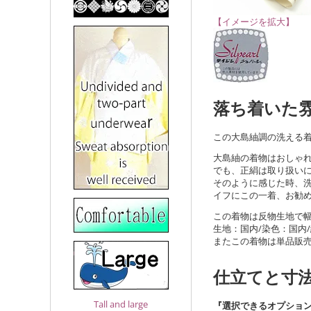
【イメージを拡大】
落ち着いた
この大島紬調の洗える着
大島紬の着物はおしゃ
でも、正絹は取り扱い
そのように感じた時、
イフにこの一着、お勧
この着物は反物生地で幅3
生地：国内/染色：国内
またこの着物は単品販
仕立てと寸
Tall and large
『選択できるオプショ