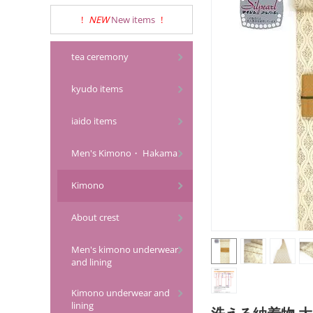
!
NEW
New items
!
tea ceremony
kyudo items
iaido items
Men's Kimono・ Hakama
Kimono
About crest
Men's kimono underwear
and lining
Kimono underwear and
lining