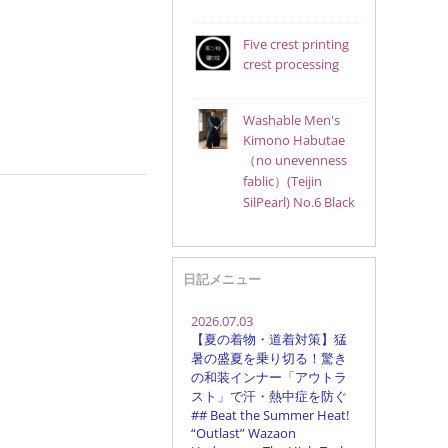
Five crest printing
crest processing
Washable Men's
Kimono Habutae
（no unevenness
fablic）(Teijin
SilPearl) No.6 Black
日記メニュー