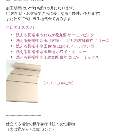
加工期間はいずれも約1カ月になります。
(年末年始・お盆等でさらに長くなる可能性があります)
また仕立て代に裏生地代全て含みます。
当店のオススメ!
洗える長襦袢 やわらか花丸柄 サーモンピンク
洗える長襦袢 水玉地紋梅・ちどり柄友禅襦袢 クリーム
洗える長襦袢 水玉色地にぼかし ペールサンゴ
洗える長襦袢 水玉無地 ホワイトイエロー
洗える長襦袢 水玉紋意匠 白地にぼかし ミックス
【イメージを拡大】
------------------------------
仕立てる場合の標準参考寸法：女性着物
（丈は背から / 単位 センチ）