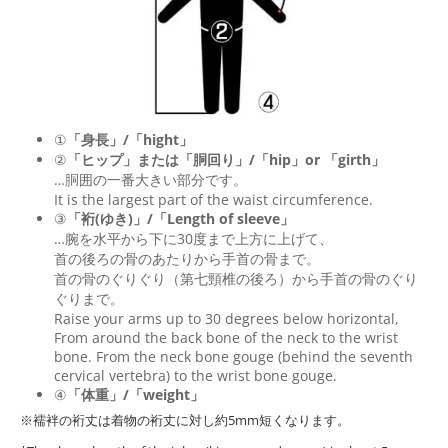
①
「身長」/「hight」
②
「ヒップ」または「胴回り」/「
hip
」or 「
girth
」
…胴囲の一番大きい部分です。
It is the largest part of the waist circumference.
③
「裄(ゆき)」/「Length of sleeve」
…腕を水平から下に30度まで上方に上げて、
首の後ろの骨のあたりから手首の骨まで。
首の骨のぐりぐり（第七頸椎の後ろ）から手首の骨のぐり
ぐりまで。
Raise your arms up to 30 degrees below horizontal,
From around the back bone of the neck to the wrist
bone. From the neck bone gouge (behind the seventh
cervical vertebra) to the wrist bone gouge.
④
「体重」/「weight」
※襦袢の裄丈は着物の裄丈に対し約5mm短くなります。