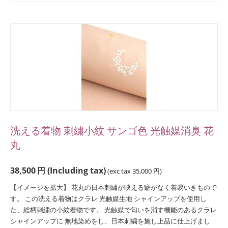
洗える着物 刺繍小紋 サンゴ色 光触媒消臭 花
丸
38,500
円
(Including tax)
(exc tax
35,000
円
)
【イメージを拡大】 花丸の日本刺繍が映える癖がなく着易いきもので
す。 この洗える着物はクラレ 光触媒生地 シャインアップを使用し
た、総柄刺繍の小紋着物です。 光触媒で匂いを消す機能のあるクラレ
シャインアップに 無地染めをし、日本刺繍を施し上品に仕上げまし