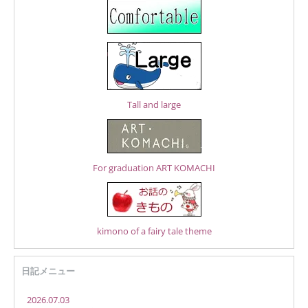
Tall and large
For graduation ART KOMACHI
kimono of a fairy tale theme
日記メニュー