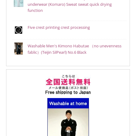
underwear (Komaro) Sweat sweat quick drying
function
Five crest printing crest processing
Washable Men's Kimono Habutae （no unevenness
fablic）(Teijin SilPearl) No.6 Black