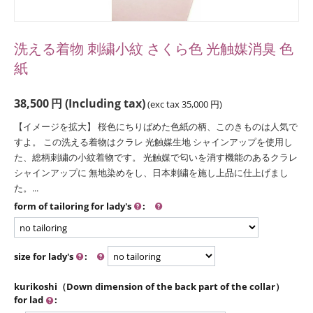
洗える着物 刺繍小紋 さくら色 光触媒消臭 色
紙
38,500
円
(Including tax)
(exc tax
35,000
円
)
【イメージを拡大】 桜色にちりばめた色紙の柄、このきものは人気で
すよ。 この洗える着物はクラレ 光触媒生地 シャインアップを使用し
た、総柄刺繍の小紋着物です。 光触媒で匂いを消す機能のあるクラレ
シャインアップに 無地染めをし、日本刺繍を施し上品に仕上げまし
た。...
form of tailoring for lady's
:
size for lady's
:
kurikoshi（Down dimension of the back part of the collar）
for lad
: