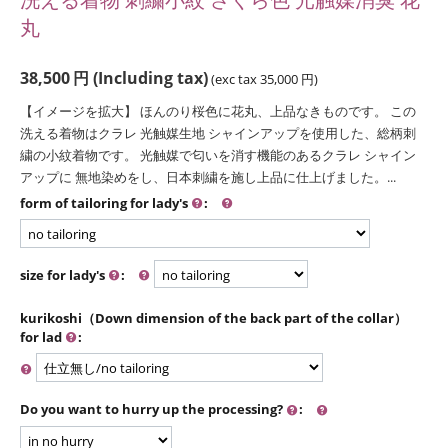
丸
38,500
円
(Including tax)
(exc tax
35,000
円
)
【イメージを拡大】 ほんのり桜色に花丸、上品なきものです。 この
洗える着物はクラレ 光触媒生地 シャインアップを使用した、総柄刺
繍の小紋着物です。 光触媒で匂いを消す機能のあるクラレ シャイン
アップに 無地染めをし、日本刺繍を施し上品に仕上げました。...
form of tailoring for lady's
:
size for lady's
:
kurikoshi（Down dimension of the back part of the collar）
for lad
:
Do you want to hurry up the processing?
: