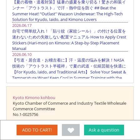
Kyoto Kimono kohbou
Kyoto Chamber of Commerce and Industry Textile Wholesale
Commerce Committee
No.1-0025756
"Kyoto Kimono kohbou" has been registered as a brand of
ADD TO CART!
Ask a question
Tahara Ichi Co., Ltd. from the Patent Office No. 5030029
Trademark application 2006 -082086).