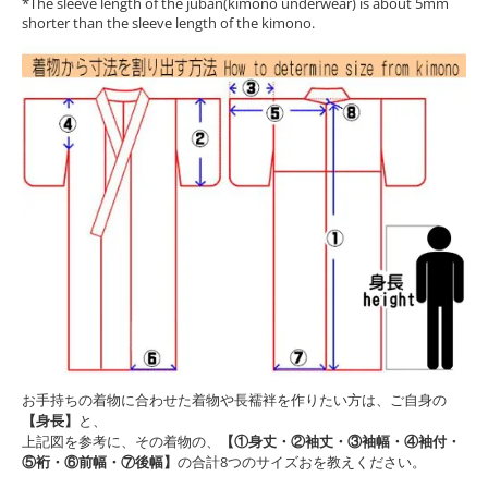
*The sleeve length of the juban(kimono underwear) is about 5mm
shorter than the sleeve length of the kimono.
お手持ちの着物に合わせた着物や長襦袢を作りたい方は、ご自身の
【身長】
と、
上記図を参考に、その着物の、
【①身丈・②袖丈・③袖幅・④袖付・
⑤裄・⑥前幅・⑦後幅】
の合計8つのサイズおを教えください。