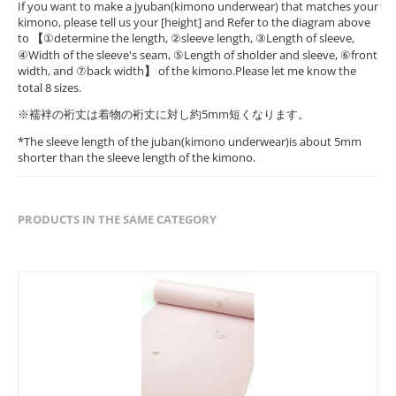
If you want to make a jyuban(kimono underwear) that matches your
kimono, please tell us your [height] and Refer to the diagram above
to
【
①determine the length, ②sleeve length, ③Length of sleeve,
④Width of the sleeve's seam, ⑤Length of sholder and sleeve, ⑥front
width, and ⑦back width
】
of the kimono.Please let me know the
total 8 sizes.
※襦袢の裄丈は着物の裄丈に対し約5mm短くなります。
*The sleeve length of the juban(kimono underwear)is about 5mm
shorter than the sleeve length of the kimono.
PRODUCTS IN THE SAME CATEGORY