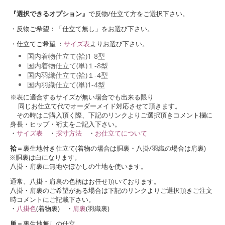
『選択できるオプション』
で反物/仕立て方をご選択下さい。
・反物ご希望：「仕立て無し」をお選び下さい。
・仕立てご希望 ：
サイズ表
よりお選び下さい。
国内着物仕立て(袷)1-8型
国内着物仕立て(単)１-8型
国内羽織仕立て(袷)１-4型
国内羽織仕立て(単)1-4型
※表に適合するサイズが無い場合でも出来る限り
同じお仕立て代でオーダーメイド対応させて頂きます。
その時はご購入頂く際、下記のリンクよりご選択頂きコメント欄に
身長・ヒップ・裄丈をご記入下さい。
・
サイズ表
・
採寸方法
・
お仕立てについて
袷
＝裏生地付き仕立て(着物の場合は胴裏・八掛/羽織の場合は肩裏)
※胴裏は白になります。
八掛・肩裏に無地やぼかしの生地を使います。
通常、八掛・肩裏の色柄はお任せ頂いております。
八掛・肩裏のご希望がある場合は下記のリンクよりご選択頂きご注文
時コメントにご記載下さい。
・
八掛色
(着物裏) ・
肩裏
(羽織裏)
単
＝裏生地無しの仕立