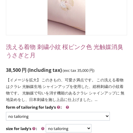
洗える着物 刺繍小紋 桜ピンク色 光触媒消臭
うさぎと月
38,500
円
(Including tax)
(exc tax
35,000
円
)
【イメージを拡大】 このきもの、可愛さ満点です。 この洗える着物
はクラレ 光触媒生地 シャインアップを使用した、総柄刺繍の小紋着
物です。 光触媒で匂いを消す機能のあるクラレ シャインアップに 無
地染めをし、日本刺繍を施し上品に仕上げました。...
form of tailoring for lady's
:
size for lady's
: