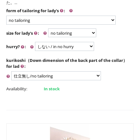
た。...
form of tailoring for lady's
:
size for lady's
:
hurry?
:
kurikoshi（Down dimension of the back part of the collar）
for lad
:
Availability:
In stock