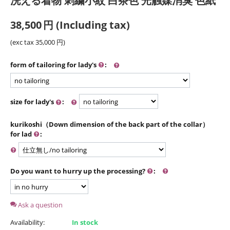
洗える着物 刺繍小紋 白茶色 光触媒消臭 色紙
38,500
円
(Including tax)
(exc tax
35,000
円
)
form of tailoring for lady's
:
size for lady's
:
kurikoshi（Down dimension of the back part of the collar）
for lad
:
Do you want to hurry up the processing?
:
Ask a question
Availability:
In stock