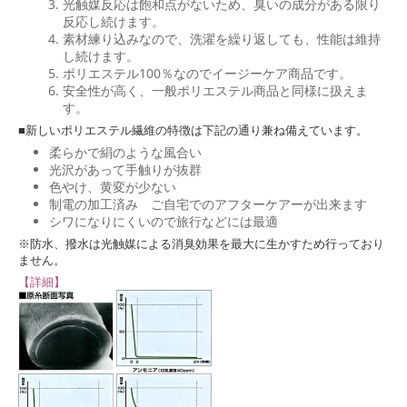
光触媒反応は飽和点がないため、臭いの成分がある限り
反応し続けます。
素材練り込みなので、洗濯を繰り返しても、性能は維持
し続けます。
ポリエステル100％なのでイージーケア商品です。
安全性が高く、一般ポリエステル商品と同様に扱えま
す。
■新しいポリエステル繊維の特徴は下記の通り兼ね備えています。
柔らかで絹のような風合い
光沢があって手触りが抜群
色やけ、黄変が少ない
制電の加工済み ご自宅でのアフターケアーが出来ます
シワになりにくいので旅行などには最適
※防水、撥水は光触媒による消臭効果を最大に生かすため行っており
ません。
【詳細】