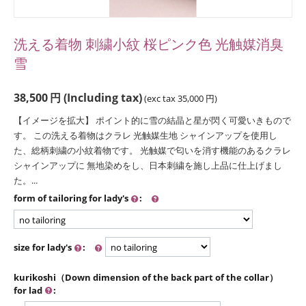
洗える着物 刺繍小紋 桜ピンク色 光触媒消臭
雪
38,500
円
(Including tax)
(exc tax
35,000
円
)
【イメージを拡大】 ポイント的に雪の結晶と星が閃く可愛いきもので
す。 この洗える着物はクラレ 光触媒生地 シャインアップを使用し
た、総柄刺繍の小紋着物です。 光触媒で匂いを消す機能のあるクラレ
シャインアップに 無地染めをし、日本刺繍を施し上品に仕上げまし
た。...
form of tailoring for lady's
:
size for lady's
:
kurikoshi（Down dimension of the back part of the collar）
for lad
: