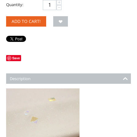
+
Quantity:
−
ADD TO CART!
Save
Description