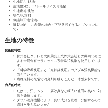
生地長さ:13.5m
生地幅:42ｃｍ/トールサイズ可能幅
生地産地:北陸
染色地:京都
刺繍加工地:京都
縫製:国内（ご希望の場合・下記選択できるオプションに
て）
生地の特徴
技術的特徴
株式会社クラレと武田薬品工業株式会社との共同開発に
よる金属含有セラミックス系特殊消臭剤を使用していま
す。
「科学吸着反応」と「光触媒反応」のダブル消臭機能を
備えています。
繊維原料の段階で消臭剤を練りこんだ一体型素材です。
商品的特徴
たばこ、汗、ペット、腐敗臭など幅広い範囲の臭いに効
果を発揮します。
ダブル消臭機構により、臭い成分を吸着・分解するので
繊維自身も臭いません。