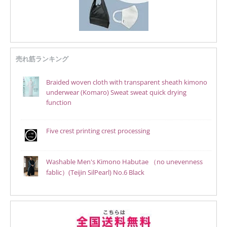
売れ筋ランキング
Braided woven cloth with transparent sheath kimono
underwear (Komaro) Sweat sweat quick drying
function
Five crest printing crest processing
Washable Men's Kimono Habutae （no unevenness
fablic）(Teijin SilPearl) No.6 Black