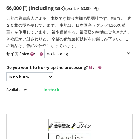
66,000
円
(Including tax)
(exc tax
60,000
円
)
京都の熟練職人による、本格的な摺り友禅の男襦袢です。柄には、約
２０枚の型を要しています。 生地は、日本国産（グンゼ1,300匁精
華）を使用しています。 希少価値ある、最高級の生地に染色された、
きめ細かい肌さわりと、 京都の伝統芸術技術をお楽しみ下さい。 こ
の商品は、仮絵羽仕立になっています。...
サイズ / size
:
Do you want to hurry up the processing?
:
Availability:
In stock