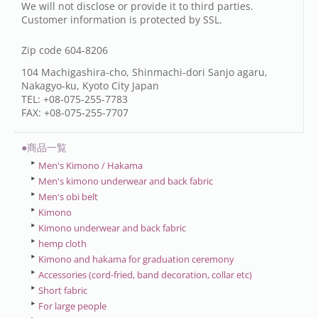
We will not disclose or provide it to third parties.
Customer information is protected by SSL.
Zip code 604-8206
104 Machigashira-cho, Shinmachi-dori Sanjo agaru,
Nakagyo-ku, Kyoto City Japan
TEL: +08-075-255-7783
FAX: +08-075-255-7707
●商品一覧
Men's Kimono / Hakama
Men's kimono underwear and back fabric
Men's obi belt
Kimono
Kimono underwear and back fabric
hemp cloth
Kimono and hakama for graduation ceremony
Accessories (cord-fried, band decoration, collar etc)
Short fabric
For large people