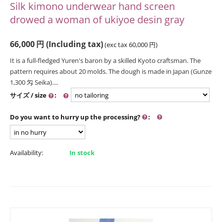
Silk kimono underwear hand screen
drowed a woman of ukiyoe desin gray
66,000
円
(Including tax)
(exc tax
60,000
円
)
It is a full-fledged Yuren's baron by a skilled Kyoto craftsman. The
pattern requires about 20 molds. The dough is made in Japan (Gunze
1,300 匁 Seika)....
サイズ / size
:
Do you want to hurry up the processing?
:
Availability:
In stock