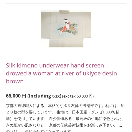
Silk kimono underwear hand screen
drowed a woman at river of ukiyoe desin
brown
66,000
円
(Including tax)
(exc tax
60,000
円
)
京都の熟練職人による、本格的な摺り友禅の男襦袢です。柄には、約
２０枚の型を要しています。 生地は、日本国産（グンゼ1,300匁精
華）を使用しています。 希少価値ある、最高級の生地に染色された、
きめ細かい肌さわりと、 京都の伝統芸術技術をお楽しみ下さい。 こ
の商品は、仮絵羽仕立になっています。...