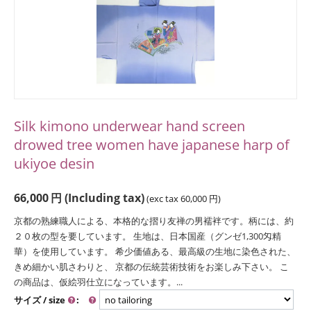
Silk kimono underwear hand screen
drowed tree women have japanese harp of
ukiyoe desin
66,000
円
(Including tax)
(exc tax
60,000
円
)
京都の熟練職人による、本格的な摺り友禅の男襦袢です。柄には、約
２０枚の型を要しています。 生地は、日本国産（グンゼ1,300匁精
華）を使用しています。 希少価値ある、最高級の生地に染色された、
きめ細かい肌さわりと、 京都の伝統芸術技術をお楽しみ下さい。 こ
の商品は、仮絵羽仕立になっています。...
サイズ / size
: