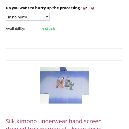
Do you want to hurry up the processing?
:
Availability:
In stock
Silk kimono underwear hand screen
drowed tree women of ukiyoe desin