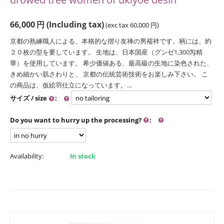
66,000
円
(Including tax)
(exc tax
60,000
円
)
京都の熟練職人による、本格的な摺り友禅の男襦袢です。柄には、約
２０枚の型を要しています。 生地は、日本国産（グンゼ1,300匁精
華）を使用しています。 希少価値ある、最高級の生地に染色された、
きめ細かい肌さわりと、 京都の伝統芸術技術をお楽しみ下さい。 こ
の商品は、仮絵羽仕立になっています。...
サイズ / size
:
Do you want to hurry up the processing?
:
Availability:
In stock