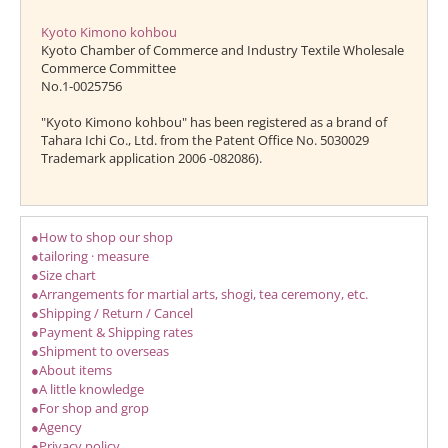
Kyoto Kimono kohbou
Kyoto Chamber of Commerce and Industry Textile Wholesale
Commerce Committee
No.1-0025756
"Kyoto Kimono kohbou" has been registered as a brand of
Tahara Ichi Co., Ltd. from the Patent Office No. 5030029
Trademark application 2006 -082086).
●How to shop our shop
●tailoring · measure
●Size chart
●Arrangements for martial arts, shogi, tea ceremony, etc.
●Shipping / Return / Cancel
●Payment & Shipping rates
●Shipment to overseas
●About items
●A little knowledge
●For shop and grop
●Agency
●Privacy policy