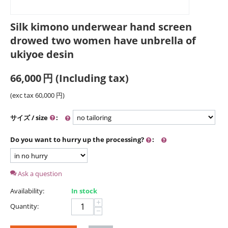
Silk kimono underwear hand screen
drowed two women have unbrella of
ukiyoe desin
66,000
円
(Including tax)
(exc tax
60,000
円
)
サイズ / size
:
Do you want to hurry up the processing?
:
Ask a question
Availability:
In stock
+
Quantity:
−