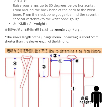
ぐりまで。
Raise your arms up to 30 degrees below horizontal,
From around the back bone of the neck to the wrist
bone. From the neck bone gouge (behind the seventh
cervical vertebra) to the wrist bone gouge.
④
「体重」/「weight」
※襦袢の裄丈は着物の裄丈に対し約5mm短くなります。
*The sleeve length of the juban(kimono underwear) is about 5mm
shorter than the sleeve length of the kimono.