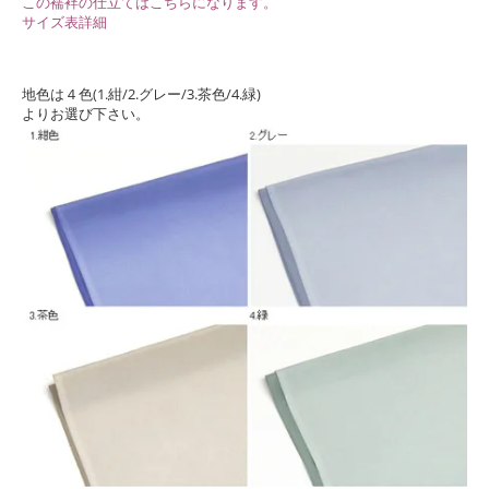
この襦袢の仕立てはこちらになります。
サイズ表詳細
地色は４色(1.紺/2.グレー/3.茶色/4.緑)
よりお選び下さい。