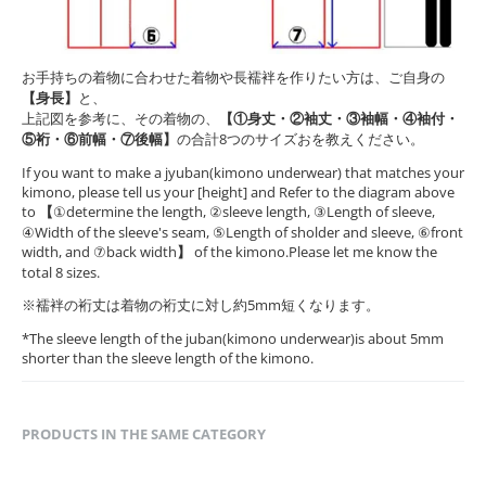
お手持ちの着物に合わせた着物や長襦袢を作りたい方は、ご自身の
【身長】
と、
上記図を参考に、その着物の、
【①身丈・②袖丈・③袖幅・④袖付・
⑤裄・⑥前幅・⑦後幅】
の合計8つのサイズおを教えください。
If you want to make a jyuban(kimono underwear) that matches your
kimono, please tell us your [height] and Refer to the diagram above
to
【
①determine the length, ②sleeve length, ③Length of sleeve,
④Width of the sleeve's seam, ⑤Length of sholder and sleeve, ⑥front
width, and ⑦back width
】
of the kimono.Please let me know the
total 8 sizes.
※襦袢の裄丈は着物の裄丈に対し約5mm短くなります。
*The sleeve length of the juban(kimono underwear)is about 5mm
shorter than the sleeve length of the kimono.
PRODUCTS IN THE SAME CATEGORY