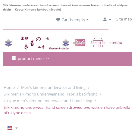
Silk kimono underwear hand screen drowed two women have unbrella of ukiyoe
desin | Kyoto Kimono kohbou (Studio)
Site map
Cart is empty
product menu >>
Home
/
Men's kimono underwear and lining
/
Silk men's kimono underwear and Haori's backfabric
/
Ukiyoe men's kimono underwear and Haori lining
/
Silk kimono underwear hand screen drowed two women have unbrella
of ukiyoe desin