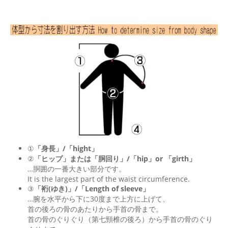
①
「身長」/「hight」
②
「ヒップ」または「胴回り」/「
hip
」or 「
girth
」
…胴囲の一番大きい部分です。
It is the largest part of the waist circumference.
③
「裄(ゆき)」/「Length of sleeve」
…腕を水平から下に30度まで上方に上げて、
首の後ろの骨のあたりから手首の骨まで。
首の骨のぐりぐり（第七頸椎の後ろ）から手首の骨のぐり