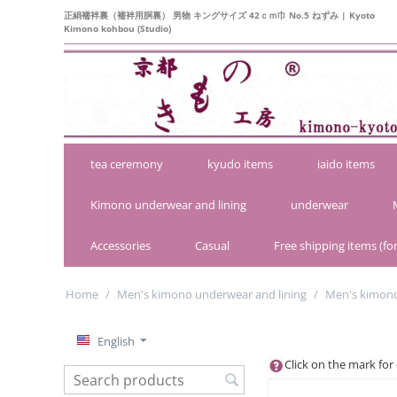
正絹襦袢裏（襦袢用胴裏） 男物 キングサイズ 42ｃｍ巾 No.5 ねずみ | Kyoto
Kimono kohbou (Studio)
tea ceremony
kyudo items
iaido items
Kimono underwear and lining
underwear
Accessories
Casual
Free shipping items (for
Home
/
Men's kimono underwear and lining
/
Men's kimono
English
Click on the mark for 