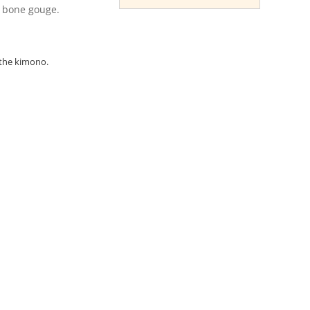
t bone gouge.
 the kimono.