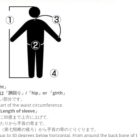
ht」
は「胴回り」/「
hip
」or 「
girth
」
い部分です。
 part of the waist circumference.
ngth of sleeve」
に30度まで上方に上げて、
たりから手首の骨まで。
（第七頸椎の後ろ）から手首の骨のぐりぐりまで。
up to 30 degrees below horizontal, From around the back bone of t