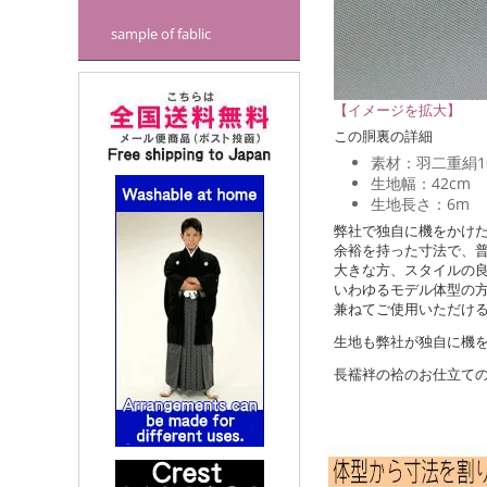
sample of fablic
【イメージを拡大】
この胴裏の詳細
素材：羽二重絹1
生地幅：42cm
生地長さ：6m
弊社で独自に機をかけ
余裕を持った寸法で、
大きな方、スタイルの
いわゆるモデル体型の
兼ねてご使用いただけ
生地も弊社が独自に機
長襦袢の袷のお仕立て