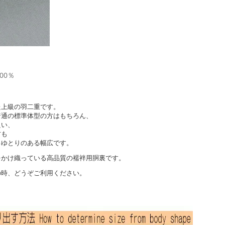
00％
た上級の羽二重です。
普通の標準体型の方はもちろん、
良い、
方も
るゆとりのある幅広です。
をかけ織っている高品質の襦袢用胴裏です。
の時、どうぞご利用ください。