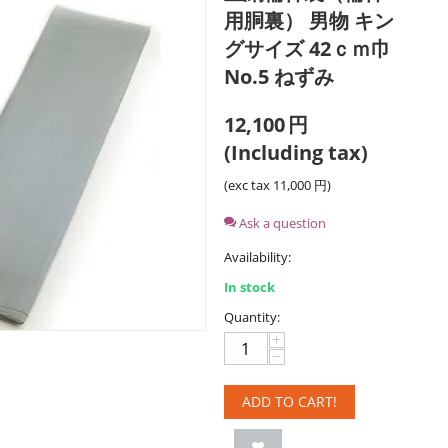
用胴裏） 男物 キン
グサイズ 42ｃｍ巾
No.5 ねずみ
12,100
円
(Including tax)
(exc tax
11,000
円
)
Ask a question
Availability:
In stock
Quantity:
+
−
ADD TO CART!