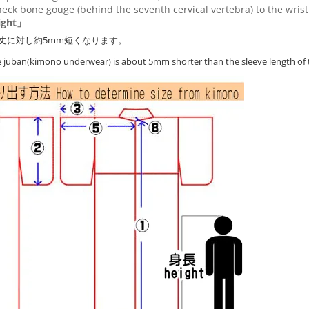
eck bone gouge (behind the seventh cervical vertebra) to the wris
ght」
丈に対し約5mm短くなります。
he juban(kimono underwear) is about 5mm shorter than the sleeve length of