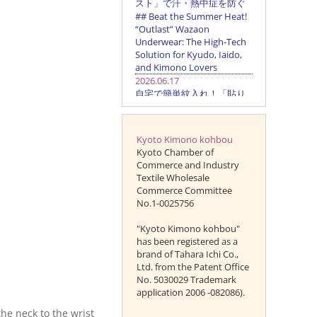
Kyoto Kimono kohbou
Kyoto Chamber of
Commerce and Industry
Textile Wholesale
Commerce Committee
No.1-0025756
"Kyoto Kimono kohbou"
has been registered as a
brand of Tahara Ichi Co.,
Ltd. from the Patent Office
No. 5030029 Trademark
application 2006 -082086).
he neck to the wrist