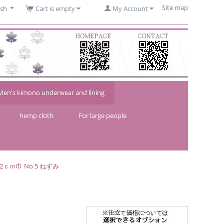
Site map
ish
Cart is empty
My Account
Men's kimono underwear and lining
hemp cloth
For large people
ｃｍ巾 No.5 ねずみ