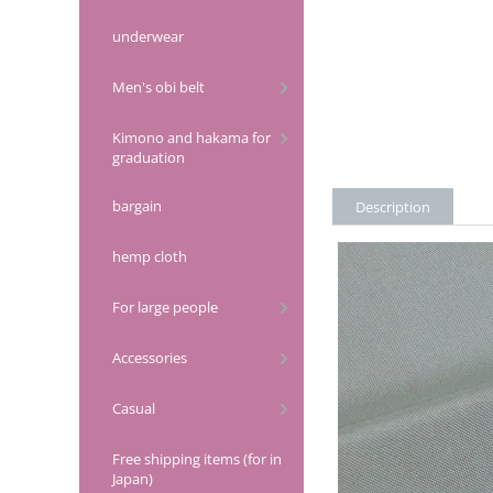
underwear
Men's obi belt
Kimono and hakama for
graduation
bargain
Description
hemp cloth
For large people
Accessories
Casual
Free shipping items (for in
Japan)