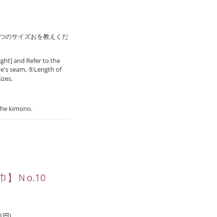
8つのサイズおを教えくだ
ght] and Refer to the
ve's seam, ⑤Length of
izes.
the kimono.
】Ｎo.10
0
円
)