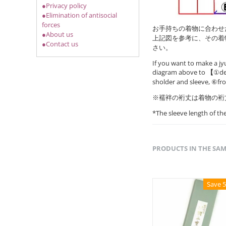
●Privacy policy
●Elimination of antisocial
forces
お手持ちの着物に合わせ
●About us
上記図を参考に、その着
●Contact us
さい。
If you want to make a jy
diagram above to
【
①det
sholder and sleeve, ⑥fr
※襦袢の裄丈は着物の裄
*The sleeve length of t
PRODUCTS IN THE SA
Save 