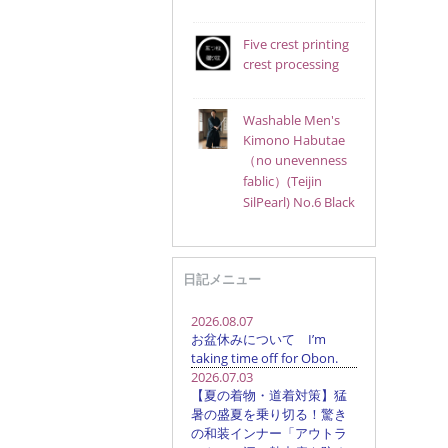
Five crest printing
crest processing
Washable Men's
Kimono Habutae
（no unevenness
fablic）(Teijin
SilPearl) No.6 Black
日記メニュー