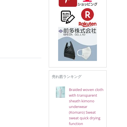
売れ筋ランキング
Braided woven cloth
with transparent
sheath kimono
underwear
(Komaro) Sweat
sweat quick drying
function