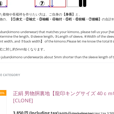
た着物や長襦袢を作りたい方は、ご自身の
【身長】
と、
物の、
【①身丈・②袖丈・③袖幅・④袖付・⑤裄・⑥前幅・⑦後幅】
の合計
uban(kimono underwear) that matches your kimono, please tell us your [hei
ermine the length, ②sleeve length, ③Length of sleeve, ④Width of the slee
ont width, and ⑦back width
】
of the kimono.Please let me know the total 8 s
丈に対し約5mm短くなります。
he juban(kimono underwear)is about 5mm shorter than the sleeve length of 
ME CATEGORY
正絹 男物胴裏地【龍印キングサイズ 40ｃｍ巾
58%
[CLONE]
3,850
円
(Including tax)
9,075
円
(Including tax)
(exc tax
3,50