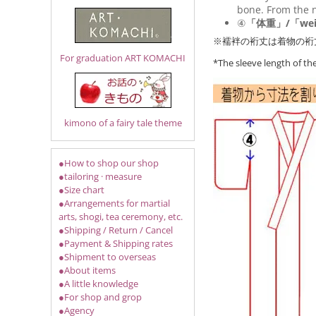
bone. From the n
④
「体重」/「wei
※襦袢の裄丈は着物の裄
For graduation ART KOMACHI
*The sleeve length of t
kimono of a fairy tale theme
●How to shop our shop
●tailoring · measure
●Size chart
●Arrangements for martial
arts, shogi, tea ceremony, etc.
●Shipping / Return / Cancel
●Payment & Shipping rates
●Shipment to overseas
●About items
●A little knowledge
●For shop and grop
●Agency