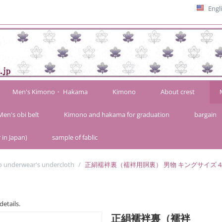
Engl
Men's Kimono・ Hakama
Kimono
About crest
Men's obi belt
Kimono and hakama for graduation
bargain
 in Japan)
sample of fablic
 underwear's undercloth
/
正絹襦袢裏（襦袢用胴裏） 男物 キングサイズ 42
details.
正絹襦袢裏（襦袢