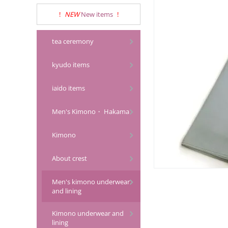
!
NEW
New items
!
tea ceremony
kyudo items
iaido items
Men's Kimono・ Hakama
Kimono
About crest
Men's kimono underwear
and lining
Kimono underwear and
lining