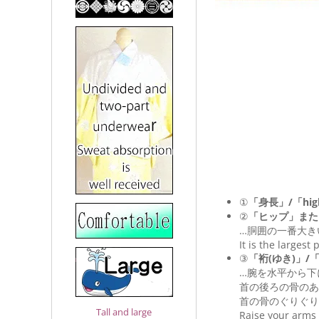
①
「身長」/「hig
②
「ヒップ」また
…胴囲の一番大き
It is the largest
③
「裄(ゆき)」/「Le
…腕を水平から下
首の後ろの骨のあ
首の骨のぐりぐり
Tall and large
Raise your arms 