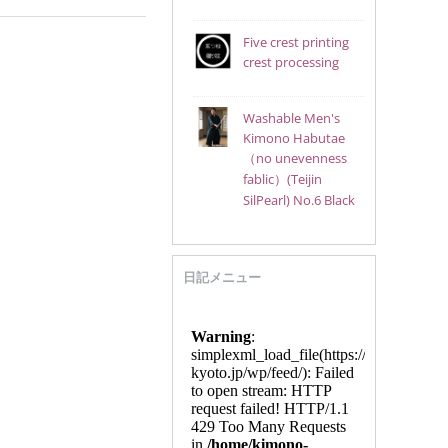
Five crest printing
crest processing
Washable Men's
Kimono Habutae
（no unevenness
fablic）(Teijin
SilPearl) No.6 Black
日記メニュー