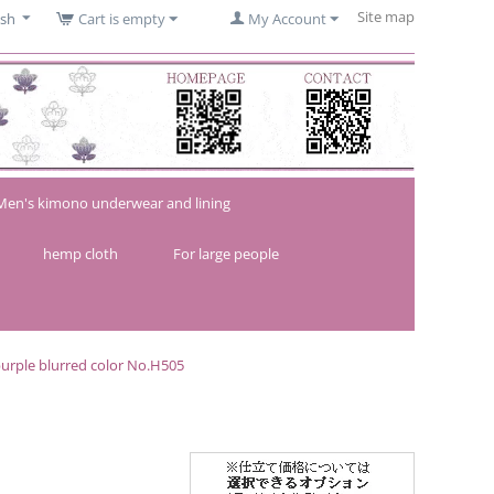
Site map
ish
Cart is empty
My Account
Men's kimono underwear and lining
hemp cloth
For large people
purple blurred color No.H505