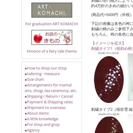
刺繍の専門職人によっ
約4万針のきめの細かい
(商品代+5000円（外
下記の画像は各色の袴
For graduation ART KOMACHI
刺繍の柄のみご参照下
もちろん、袴の各色に
【イメージを拡大】
刺繍タイプ1（桜斜め柄
kimono of a fairy tale theme
●How to shop our shop
●tailoring · measure
●Size chart
●Arrangements for martial
arts, shogi, tea ceremony, etc.
●Shipping / Return / Cancel
●Payment & Shipping rates
●Shipment to overseas
刺繍タイプ2（桜吹雪 
●About items
●A little knowledge
●For shop and grop
●Agency