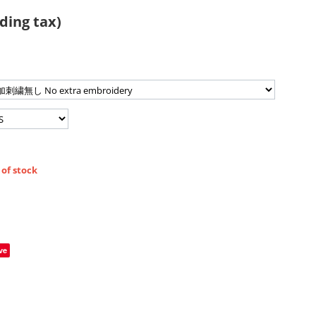
ding tax)
 of stock
ve