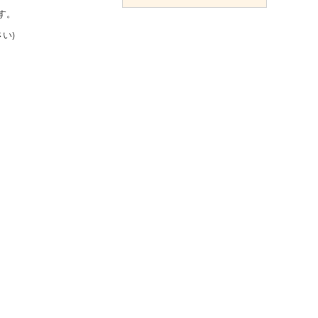
す。
い)