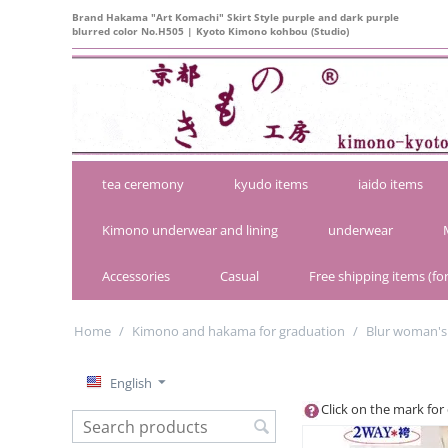
Brand Hakama "Art Komachi" Skirt Style purple and dark purple
blurred color No.H505 | Kyoto Kimono kohbou (Studio)
tea ceremony
kyudo items
iaido items
Kimono underwear and lining
underwear
Accessories
Casual
Free shipping items (for
Home
/
Kimono and hakama for graduation
/
Blur woman's
English
Click on the mark for 