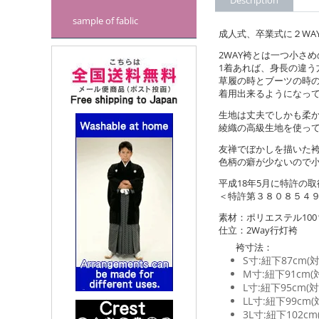
Description
sample of fablic
成人式、卒業式に２WA
2WAY袴とは一つ小さ
1着あれば、身長の違う
草履の時とブーツの時
着用出来るようになっ
生地は丈夫でしかも柔
綾織の高級生地を使っ
友禅でぼかしを描いた
色柄の癖が少ないので
平成18年5月に特許の
＜特許第３８０８５４
素材：ポリエステル100
仕立：2Way行灯袴
袴寸法：
S寸:紐下87cm(対
M寸:紐下91cm(対
L寸:紐下95cm(対
LL寸:紐下99cm(
3L寸:紐下102cm