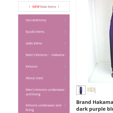
!
NEW
New items
!
tea ceremony
kyudo items
iaido items
Men's Kimono・ Hakama
Kimono
About crest
Men's kimono underwear
and lining
Brand Hakama 
Kimono underwear and
dark purple bl
lining