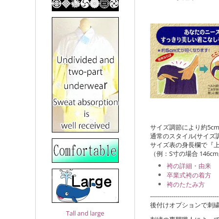
サイズ調節により約5c
通常のスタイル(サイズ
サイズ表の身長欄で『上
（例：S寸の場合 146cm
袴の詳細・由来
卒業式袴の着方
袴のたたみ方
-----------------------------------
後付けオプションで刺
Tall and large