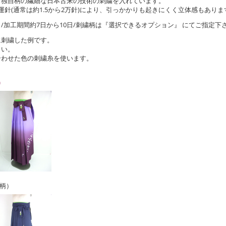
て独自柄の繊細な日本古来の技術の刺繍を入れています。
運針(通常は約1.5から2万針)により、引っかかりも起きにくく立体感もありま
税）/加工期間約7日から10日/刺繍柄は『選択できるオプション』 にてご指定下さ
に刺繍した例です。
さい。
合わせた色の刺繍糸を使います。
）
縦柄）