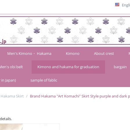
Engl
Men's Kimono・ Hakama
Kimono
About crest
Men's obi belt
Kimono and hakama for graduation
bargain
 in Japan)
sample of fablic
 Hakama Skirt
/
Brand Hakama "Art Komachi" Skirt Style purple and dark 
details.