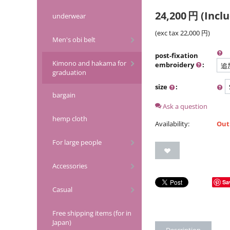
24,200
円
(Inclu
underwear
(exc tax
22,000
円
)
Men's obi belt
post-fixation
Kimono and hakama for
embroidery
:
graduation
size
:
bargain
Ask a question
hemp cloth
Availability:
Out
For large people
Accessories
Sa
Casual
Free shipping items (for in
Japan)