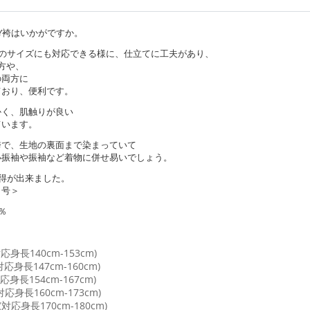
Y袴はいかがですか。
めのサイズにも対応できる様に、仕立てに工夫があり、
方や、
の両方に
ており、便利です。
かく、肌触りが良い
ています。
袴で、生地の裏面まで染まっていて
小振袖や振袖など着物に併せ易いでしょう。
取得が出来ました。
９号＞
％
応身長140cm-153cm)
応身長147cm-160cm)
応身長154cm-167cm)
対応身長160cm-173cm)
(対応身長170cm-180cm)