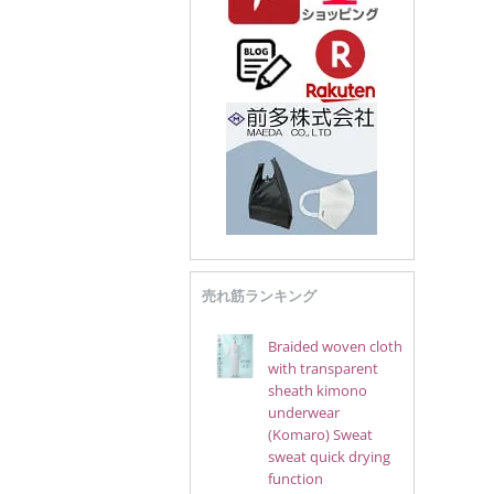
売れ筋ランキング
Braided woven cloth
with transparent
sheath kimono
underwear
(Komaro) Sweat
sweat quick drying
function