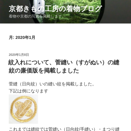
コ
京都きもの工房の着物ブログ
ン
着物や京都の写真を掲載します。
テ
ン
ツ
月:
2020年1月
へ
ス
キ
投
2020年1月8日
ッ
稿
紋入れについて、菅縫い（すがぬい）の縫
日:
プ
紋の廉価版を掲載しました
菅縫（日向紋）いの縫い紋を掲載しました。
下記は例になります
これまでは縫紋では菅縫い（日向紋/手縫い）・まつり縫