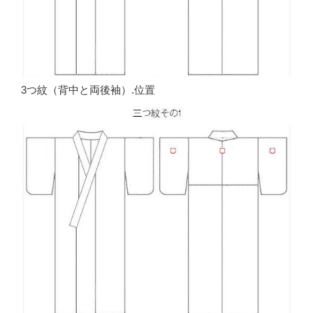
3つ紋（背中と両後袖）.位置