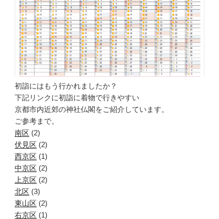
初詣にはもう行かれましたか？
下記リンクに初詣に着物で行きやすい
京都市内近郊の神社仏閣をご紹介しています。
ご参考まで。
南区
(2)
伏見区
(2)
西京区
(1)
中京区
(2)
上京区
(2)
北区
(3)
東山区
(2)
右京区
(1)