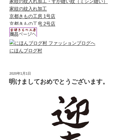
家紋の紋入れ加工・すが縫い紋（ミシン縫い）
家紋の紋入れ加工
京都きもの工房 1号店
京都きもの工房 2号店
にほんブログ村
投
2020年1月1日
稿
明けましておめでとうございます。
日: