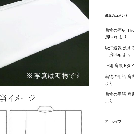
最近のコメント
着物の歴史 The hi
房blog
より
吸汗速乾 洗え
工房blog
より
正絹 肩裏 5タ
着物の用語-肩
より
着物の用語-肩
より
アーカイブ