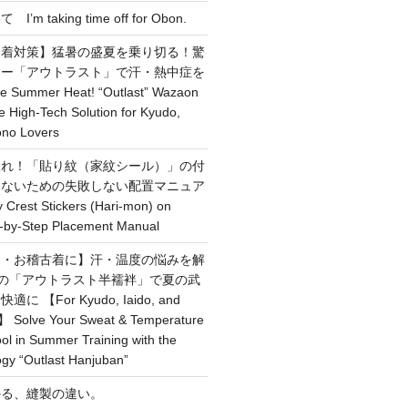
 taking time off for Obon.
道着対策】猛暑の盛夏を乗り切る！驚
ナー「アウトラスト」で汗・熱中症を
e Summer Heat! “Outlast” Wazaon
 High-Tech Solution for Kyudo,
ono Lovers
入れ！「貼り紋（家紋シール）」の付
わないための失敗しない配置マニュア
 Crest Stickers (Hari-mon) on
p-by-Step Placement Manual
道・お稽古着に】汗・温度の悩みを解
術の「アウトラスト半襦袢」で夏の武
 【For Kyudo, Iaido, and
ts】 Solve Your Sweat & Temperature
l in Summer Training with the
gy “Outlast Hanjuban”
かる、縫製の違い。