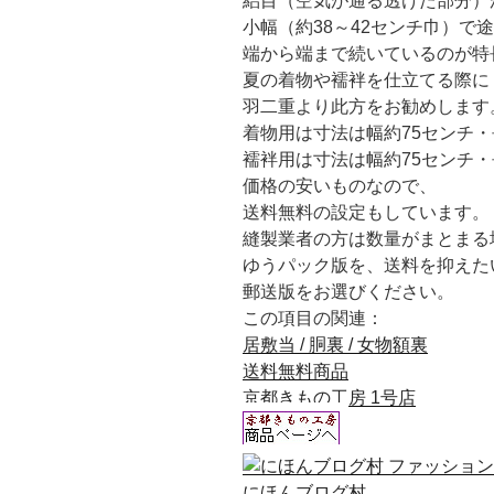
絽目（空気が通る透けた部分）
小幅（約38～42センチ巾）で
端から端まで続いているのが特
夏の着物や襦袢を仕立てる際に
羽二重より此方をお勧めします
着物用は寸法は幅約75センチ・
襦袢用は寸法は幅約75センチ・
価格の安いものなので、
送料無料の設定もしています。
縫製業者の方は数量がまとまる
ゆうパック版を、送料を抑えた
郵送版をお選びください。
この項目の関連：
居敷当 / 胴裏 / 女物額裏
送料無料商品
京都きもの工房 1号店
にほんブログ村