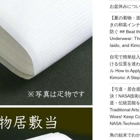
お盆休みについて I’m
【夏の着物・
きの和装イン
防ぐ ## Beat th
Underwear: The
Iaido, and Kim
自宅で簡単紋
ける位置を迷
ル How to Apply
Kimono: A Ste
【弓道・居合
決！NASA技
道・伝統芸能を快適に
Traditional Ar
Woes! Keep Coo
NASA-Technolo
角の始末でわ