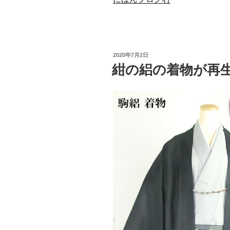
投
2020年7月2日
稿
紺の絽の着物が再
日: