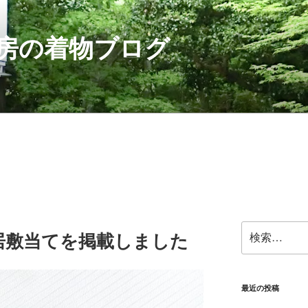
房の着物ブログ
。
検
居敷当てを掲載しました
索:
最近の投稿