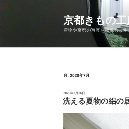
コ
ン
テ
京都きもの工
ン
着物や京都の写真を掲載します
ツ
へ
ス
キ
ッ
プ
月:
2020年7月
投
2020年7月16日
稿
洗える夏物の絽の
日: