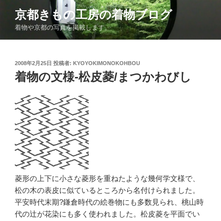
コ
京都きもの工房の着物ブログ
ン
着物や京都の写真を掲載します。
テ
ン
ツ
投
2008年2月25日
投稿者:
KYOYOKIMONOKOHBOU
へ
稿
着物の文様-松皮菱/まつかわびし
ス
日:
キ
ッ
プ
菱形の上下に小さな菱形を重ねたような幾何学文様で、
松の木の表皮に似ているところから名付けられました。
平安時代末期?鎌倉時代の絵巻物にも多数見られ、桃山時
代の辻が花染にも多く使われました。松皮菱を平面でい