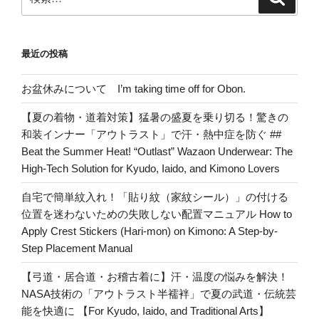
索
索:
最近の投稿
お盆休みについて I’m taking time off for Obon.
【夏の着物・道着対策】猛暑の盛夏を乗り切る！驚きの
和装インナー「アウトラスト」で汗・熱中症を防ぐ ##
Beat the Summer Heat! “Outlast” Wazaon Underwear: The
High-Tech Solution for Kyudo, Iaido, and Kimono Lovers
自宅で簡単紋入れ！「貼り紋（家紋シール）」の付ける
位置を迷わないための失敗しない配置マニュアル How to
Apply Crest Stickers (Hari-mon) on Kimono: A Step-by-
Step Placement Manual
【弓道・居合道・お稽古着に】汗・温度の悩みを解決！
NASA技術の「アウトラスト半襦袢」で夏の武道・伝統芸
能を快適に 【For Kyudo, Iaido, and Traditional Arts】