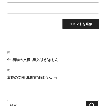
投
前
前
稿
の
着物の文様- 籬文/まがきもん
ナ
投
ビ
稿
次
次
ゲ
の
着物の文様-真帆文/まほもん
投
ー
稿
シ
ョ
ン
検
検