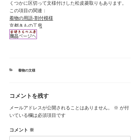
くつかに区切って文様付けした松皮菱取りもあります。
この項目の関連：
着物の用語-割付模様
京都きもの工房
カ
着物の文様
テ
ゴ
リ
ー
コメントを残す
メールアドレスが公開されることはありません。
※
が付
いている欄は必須項目です
コメント
※