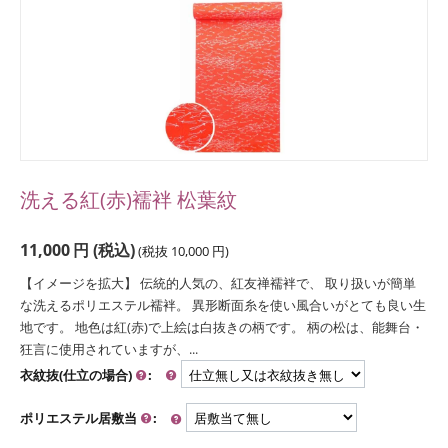
洗える紅(赤)襦袢 松葉紋
11,000
円
(税込)
(税抜
10,000
円
)
【イメージを拡大】 伝統的人気の、紅友禅襦袢で、 取り扱いが簡単
な洗えるポリエステル襦袢。 異形断面糸を使い風合いがとても良い生
地です。 地色は紅(赤)で上絵は白抜きの柄です。 柄の松は、能舞台・
狂言に使用されていますが、...
衣紋抜(仕立の場合)
:
ポリエステル居敷当
: