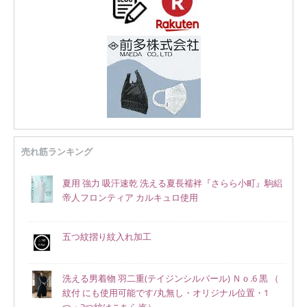
売れ筋ランキング
夏用 強力 吸汗速乾 洗える夏長襦袢『さらら小町』駒絽
帝人フロンティア カルキュロ使用
五つ紋摺り紋入れ加工
洗える男着物 羽二重(テイジンシルパール) Ｎｏ.6 黒 （
紋付 にも使用可能です/丸無し・オリジナル位置・1