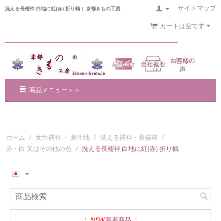
サイトマップ
洗える長襦袢 白地に紅(赤) 折り鶴 | 京都きもの工房
カートは空です
商品メニュー＞＞
ホーム
/
女性襦袢 ・ 裏生地
/
洗える襦袢・長襦袢
/
赤・白 又はその他の色
/
洗える長襦袢 白地に紅(赤) 折り鶴
!
NEW
新着商品
!