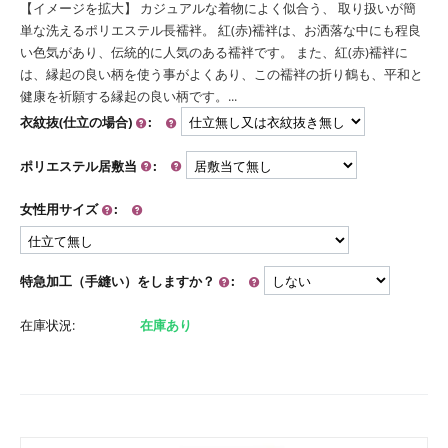
【イメージを拡大】 カジュアルな着物によく似合う、 取り扱いが簡
単な洗えるポリエステル長襦袢。 紅(赤)襦袢は、お洒落な中にも程良
い色気があり、伝統的に人気のある襦袢です。 また、紅(赤)襦袢に
は、縁起の良い柄を使う事がよくあり、この襦袢の折り鶴も、平和と
健康を祈願する縁起の良い柄です。...
衣紋抜(仕立の場合)
:
ポリエステル居敷当
:
女性用サイズ
:
特急加工（手縫い）をしますか？
:
在庫状況:
在庫あり