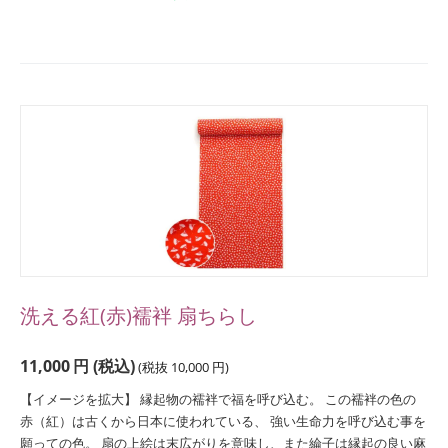
洗える紅(赤)襦袢 扇ちらし
11,000
円
(税込)
(税抜
10,000
円
)
【イメージを拡大】 縁起物の襦袢で福を呼び込む。 この襦袢の色の
赤（紅）は古くから日本に使われている、 強い生命力を呼び込む事を
願っての色。 扇の上絵は末広がりを意味し、また綸子は縁起の良い麻