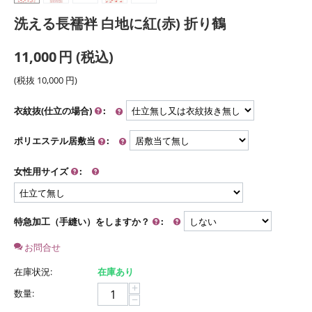
洗える長襦袢 白地に紅(赤) 折り鶴
11,000
円
(税込)
(税抜
10,000
円
)
衣紋抜(仕立の場合)
:
ポリエステル居敷当
:
女性用サイズ
:
特急加工（手縫い）をしますか？
:
お問合せ
在庫状況:
在庫あり
+
数量:
−