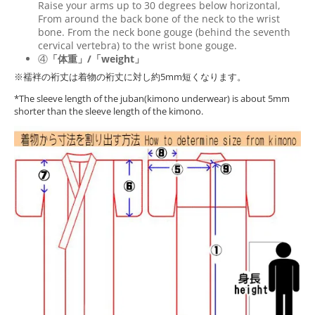
Raise your arms up to 30 degrees below horizontal,
From around the back bone of the neck to the wrist
bone. From the neck bone gouge (behind the seventh
cervical vertebra) to the wrist bone gouge.
④
「体重」/「weight」
※襦袢の裄丈は着物の裄丈に対し約5mm短くなります。
*The sleeve length of the juban(kimono underwear) is about 5mm
shorter than the sleeve length of the kimono.