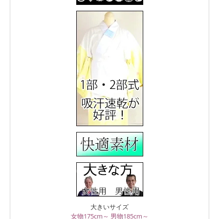
大きいサイズ
女物175cm～
男物185cm～