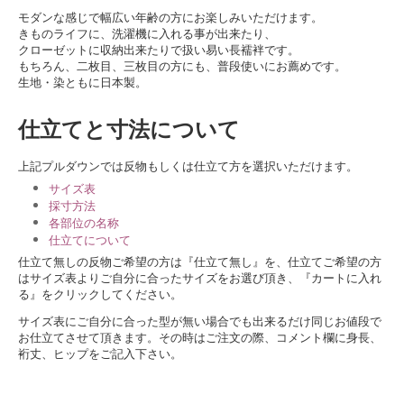
モダンな感じで幅広い年齢の方にお楽しみいただけます。
きものライフに、洗濯機に入れる事が出来たり、
クローゼットに収納出来たりで扱い易い長襦袢です。
もちろん、二枚目、三枚目の方にも、普段使いにお薦めです。
生地・染ともに日本製。
仕立てと寸法について
上記プルダウンでは反物もしくは仕立て方を選択いただけます。
サイズ表
採寸方法
各部位の名称
仕立てについて
仕立て無しの反物ご希望の方は『仕立て無し』を、仕立てご希望の方
はサイズ表よりご自分に合ったサイズをお選び頂き、『カートに入れ
る』をクリックしてください。
サイズ表にご自分に合った型が無い場合でも出来るだけ同じお値段で
お仕立てさせて頂きます。その時はご注文の際、コメント欄に身長、
裄丈、ヒップをご記入下さい。