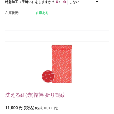
特急加工（手縫い）をしますか？
:
在庫状況:
在庫あり
洗える紅(赤)襦袢 折り鶴紋
11,000
円
(税込)
(税抜
10,000
円
)