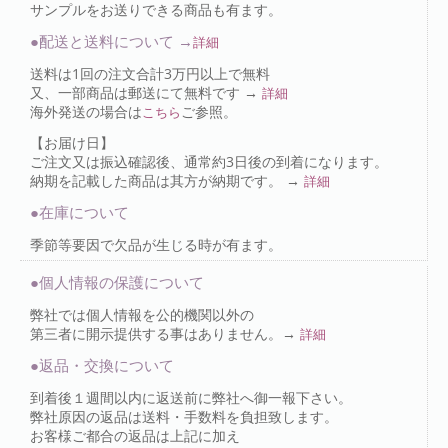
サンプルをお送りできる商品も有ます。
●配送と送料について →
詳細
送料は1回の注文合計3万円以上で無料
又、一部商品は郵送にて無料です →
詳細
海外発送の場合は
ご参照。
こちら
【お届け日】
ご注文又は振込確認後、通常約3日後の到着になります。
納期を記載した商品は其方が納期です。 →
詳細
●在庫について
季節等要因で欠品が生じる時が有ます。
●個人情報の保護について
弊社では個人情報を公的機関以外の
第三者に開示提供する事はありません。→
詳細
●返品・交換について
到着後１週間以内に返送前に弊社へ御一報下さい。
弊社原因の返品は送料・手数料を負担致します。
お客様ご都合の返品は上記に加え