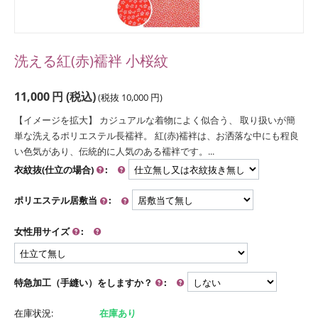
洗える紅(赤)襦袢 小桜紋
11,000
円
(税込)
(税抜
10,000
円
)
【イメージを拡大】 カジュアルな着物によく似合う、 取り扱いが簡
単な洗えるポリエステル長襦袢。 紅(赤)襦袢は、お洒落な中にも程良
い色気があり、伝統的に人気のある襦袢です。...
衣紋抜(仕立の場合)
:
ポリエステル居敷当
:
女性用サイズ
:
特急加工（手縫い）をしますか？
:
在庫状況:
在庫あり