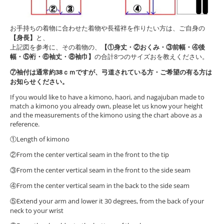
お手持ちの着物に合わせた着物や長襦袢を作りたい方は、ご自身の
【身長】
と、
上記図を参考に、その着物の、
【①身丈・②おくみ・③前幅・④後
幅・⑤裄・⑥袖丈・⑧袖巾】
の合計8つのサイズおを教えください。
⑦袖付は通常約38ｃｍですが、弓道されている方・ご希望の有る方は
お知らせください。
If you would like to have a kimono, haori, and nagajuban made to
match a kimono you already own, please let us know your height
and the measurements of the kimono using the chart above as a
reference.
①Length of kimono
②From the center vertical seam in the front to the tip
③From the center vertical seam in the front to the side seam
④From the center vertical seam in the back to the side seam
⑤Extend your arm and lower it 30 degrees, from the back of your
neck to your wrist