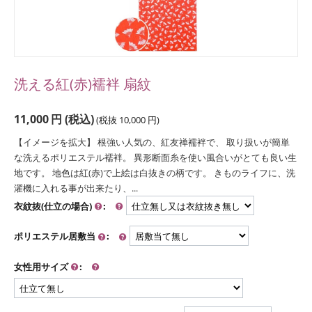
洗える紅(赤)襦袢 扇紋
11,000
円
(税込)
(税抜
10,000
円
)
【イメージを拡大】 根強い人気の、紅友禅襦袢で、 取り扱いが簡単
な洗えるポリエステル襦袢。 異形断面糸を使い風合いがとても良い生
地です。 地色は紅(赤)で上絵は白抜きの柄です。 きものライフに、洗
濯機に入れる事が出来たり、...
衣紋抜(仕立の場合)
:
ポリエステル居敷当
:
女性用サイズ
: