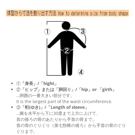
①
「身長」/「hight」
②
「ヒップ」または「胴回り」/「
hip
」or 「
girth
」
…胴囲の一番大きい部分です。
It is the largest part of the waist circumference.
③
「裄(ゆき)」/「Length of sleeve」
…腕を水平から下に30度まで上方に上げて、
首の後ろの骨のあたりから手首の骨まで。
首の骨のぐりぐり（第七頸椎の後ろ）から手首の骨のぐり
ぐりまで。