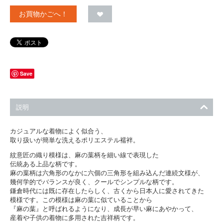
お買物かごへ！
Save
説明
カジュアルな着物によく似合う、
取り扱いが簡単な洗えるポリエステル襦袢。
紋意匠の織り模様は、麻の葉柄を細い線で表現した
伝統ある上品な柄です。
麻の葉柄は六角形のなかに六個の三角形を組み込んだ連続文様が、
幾何学的でバランスが良く、クールでシンプルな柄です。
鎌倉時代には既に存在したらしく、古くから日本人に愛されてきた
模様です。この模様は麻の葉に似ていることから
『麻の葉』と呼ばれるようになり、成長が早い麻にあやかって、
産着や子供の着物に多用された吉祥柄です。