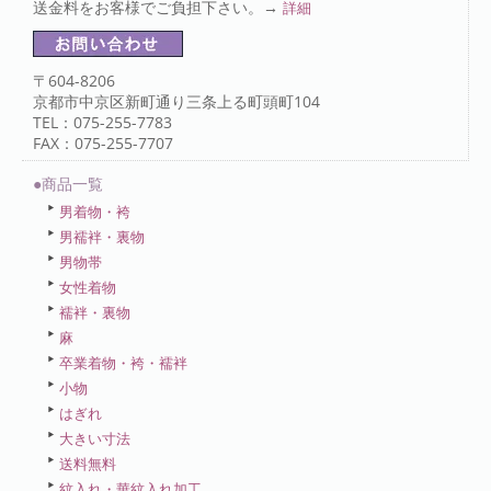
送金料をお客様でご負担下さい。→
詳細
〒604-8206
京都市中京区新町通り三条上る町頭町104
TEL：075-255-7783
FAX：075-255-7707
●商品一覧
男着物・袴
男襦袢・裏物
男物帯
女性着物
襦袢・裏物
麻
卒業着物・袴・襦袢
小物
はぎれ
大きい寸法
送料無料
紋入れ・華紋入れ加工