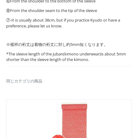
⑥From the shoulder to the bottom of the sleeve
⑧From the shoulder seam to the tip of the sleeve
⑦-It is usually about 38cm, but if you practice Kyudo or have a
preference, please let us know.
※襦袢の裄丈は着物の裄丈に対し約5mm短くなります。
*The sleeve length of the juban(kimono underwear)is about 5mm
shorter than the sleeve length of the kimono.
同じカテゴリの商品