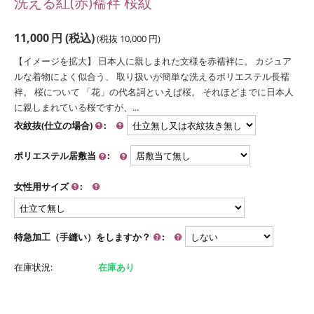
洗える紅(赤)襦袢 桜紋
11,000
円
(税込)
(税抜
10,000
円
)
【イメージを拡大】 日本人に親しまれた文様を赤襦袢に。 カジュア
ルな着物によく似合う、 取り扱いが簡単な洗えるポリエステル長襦
袢。 桜について 「花」の代名詞といえば桜。 それほどまでに日本人
に親しまれている桜ですが、...
衣紋抜(仕立の場合)
:
ポリエステル居敷当
:
女性用サイズ
:
特急加工（手縫い）をしますか？
:
在庫状況:
在庫あり