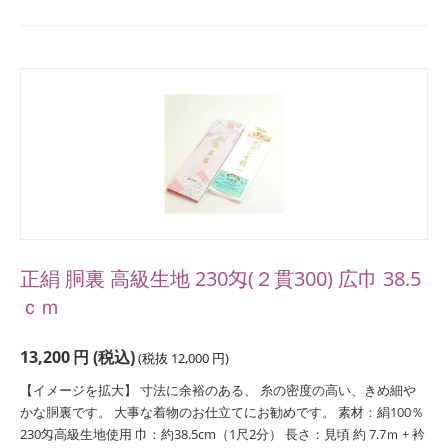
正絹 胴裏 高級生地 230匁(２貫300) 広巾 38.5
ｃｍ
13,200
円
(税込)
(税抜
12,000
円
)
【イメージを拡大】 寸法に余裕のある、 糸の密度の高い、きめ細や
かな胴裏です。 大事な着物のお仕立てにお勧めです。 素材：絹100％
230匁高級生地使用 巾：約38.5cm（1尺2分） 長さ：見頃 約 7.7ｍ + 衿