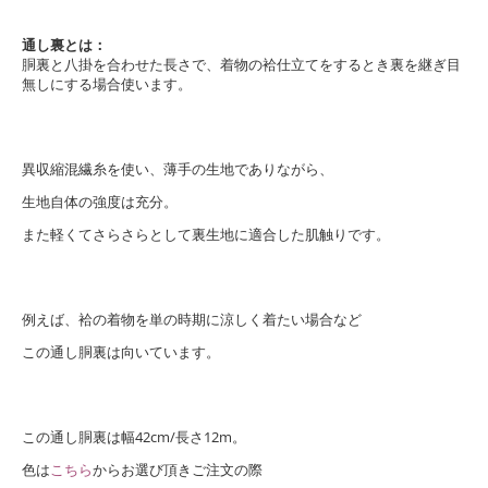
通し裏とは：
胴裏と八掛を合わせた長さで、着物の袷仕立てをするとき裏を継ぎ目
無しにする場合使います。
異収縮混繊糸を使い、薄手の生地でありながら、
生地自体の強度は充分。
また軽くてさらさらとして裏生地に適合した肌触りです。
例えば、袷の着物を単の時期に涼しく着たい場合など
この通し胴裏は向いています。
この通し胴裏は幅42cm/長さ12m。
色は
こちら
からお選び頂きご注文の際