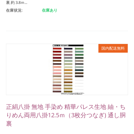
裏 約 3.8ｍ...
在庫状況:
在庫あり
国内配送無料
正絹八掛 無地 手染め 精華パレス生地 紬・ち
りめん両用八掛12.5ｍ（3枚分つなぎ) 通し胴
裏