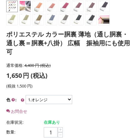
ポリエステル カラー胴裏 薄地（通し胴裏・
通し裏＝胴裏+八掛） 広幅 振袖用にも使用
可
通常価格:
4,400
円
(税込)
1,650
円
(税込)
(税抜
1,500
円
)
色
:
お問合せ
在庫状況:
在庫あり
+
数量:
−