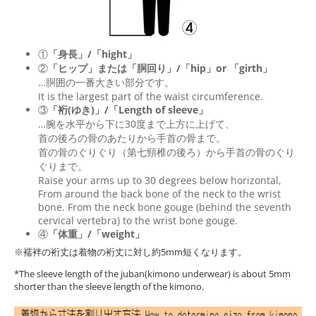
①
「身長」/「hight」
②
「ヒップ」または「胴回り」/「
hip
」or 「
girth
」
…胴囲の一番大きい部分です。
It is the largest part of the waist circumference.
③
「裄(ゆき)」/「Length of sleeve」
…腕を水平から下に30度まで上方に上げて、
首の後ろの骨のあたりから手首の骨まで。
首の骨のぐりぐり（第七頸椎の後ろ）から手首の骨のぐり
ぐりまで。
Raise your arms up to 30 degrees below horizontal,
From around the back bone of the neck to the wrist
bone. From the neck bone gouge (behind the seventh
cervical vertebra) to the wrist bone gouge.
④
「体重」/「weight」
※襦袢の裄丈は着物の裄丈に対し約5mm短くなります。
*The sleeve length of the juban(kimono underwear) is about 5mm
shorter than the sleeve length of the kimono.