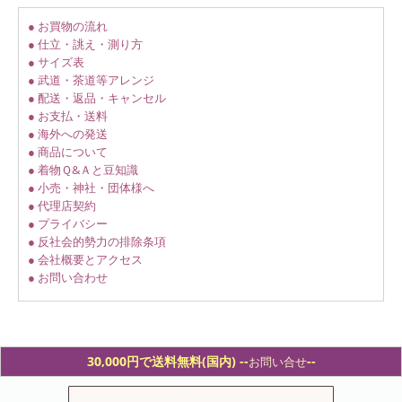
● お買物の流れ
● 仕立・誂え・測り方
● サイズ表
● 武道・茶道等アレンジ
● 配送・返品・キャンセル
● お支払・送料
● 海外への発送
● 商品について
● 着物Ｑ&Ａと豆知識
● 小売・神社・団体様へ
● 代理店契約
● プライバシー
● 反社会的勢力の排除条項
● 会社概要とアクセス
● お問い合わせ
30,000円で送料無料(国内) -
-
--
お問い合せ