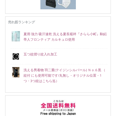
売れ筋ランキング
夏用 強力 吸汗速乾 洗える夏長襦袢『さらら小町』駒絽
帝人フロンティア カルキュロ使用
五つ紋摺り紋入れ加工
洗える男着物 羽二重(テイジンシルパール) Ｎｏ.6 黒 （
紋付 にも使用可能です/丸無し・オリジナル位置・1
つ・3つ紋はこちら迄）