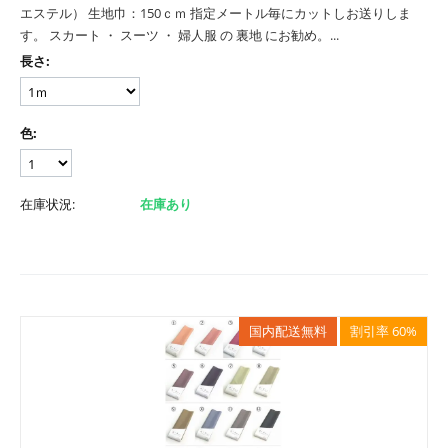
エステル） 生地巾：150ｃｍ 指定メートル毎にカットしお送りしま
す。 スカート ・ スーツ ・ 婦人服 の 裏地 にお勧め。...
長さ:
色:
在庫状況:
在庫あり
国内配送無料
割引率 60%