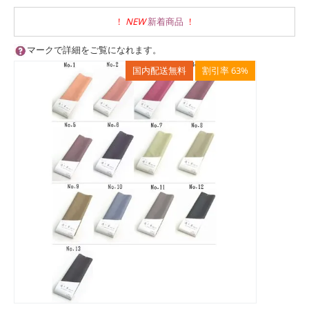
!
NEW
新着商品
!
マークで詳細をご覧になれます。
国内配送無料
割引率 63%