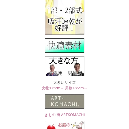
大きいサイズ
女物175cm～
男物185cm～
きもの 袴 ARTKOMACHI