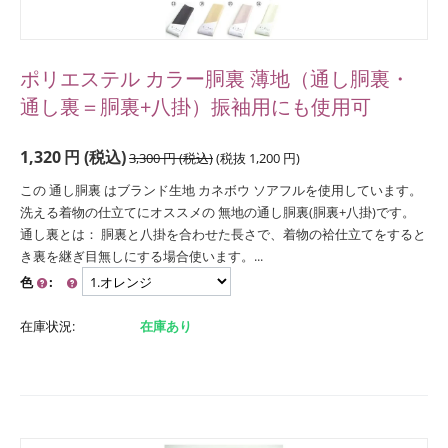
ポリエステル カラー胴裏 薄地（通し胴裏・
通し裏＝胴裏+八掛）振袖用にも使用可
1,320
円
(税込)
3,300
円
(税込)
(税抜
1,200
円
)
この 通し胴裏 はブランド生地 カネボウ ソアフルを使用しています。
洗える着物の仕立てにオススメの 無地の通し胴裏(胴裏+八掛)です。
通し裏とは： 胴裏と八掛を合わせた長さで、着物の袷仕立てをすると
き裏を継ぎ目無しにする場合使います。...
色
:
在庫状況:
在庫あり