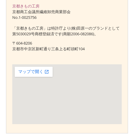
京都きもの工房
京都商工会議所繊維卸売商業部会
No.1-0025756
「京都きもの工房」は特許庁より(株)田原一のブランドとして
第5030029号商標登録済です(商願2006-082086)。
〒604-8206
京都市中京区新町通り三条上る町頭町104