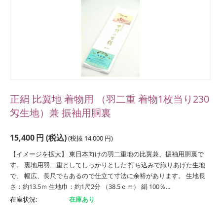
正絹 比翼地 着物用 （羽二重 着物1枚当り230
匁生地）兼 振袖用胴裏
15,400
円
(税込)
(税抜
14,000
円
)
【イメージを拡大】 東日本向けの羽二重地の比翼兼、振袖用胴裏で
す。 裏地用羽二重としてしっかりとした 打ち込みで織りあげた生地
で、 幅広、長尺でもあるので仕立て寸法に余裕があります。 生地長
さ：約13.5ｍ 生地巾：約1尺2分 （38.5ｃｍ） 絹 100％...
在庫状況:
在庫あり