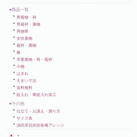
●商品一覧
男着物・袴
男襦袢・裏物
男物帯
女性着物
襦袢・裏物
麻
卒業着物・袴・襦袢
小物
はぎれ
大きい寸法
送料無料
紋入れ・華紋入れ加工
●その他
仕立て・お誂え・測り方
サイズ表
演武等目的別各種アレンジ