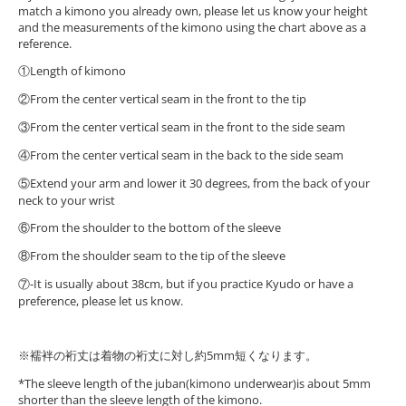
match a kimono you already own, please let us know your height
and the measurements of the kimono using the chart above as a
reference.
①Length of kimono
②From the center vertical seam in the front to the tip
③From the center vertical seam in the front to the side seam
④From the center vertical seam in the back to the side seam
⑤Extend your arm and lower it 30 degrees, from the back of your
neck to your wrist
⑥From the shoulder to the bottom of the sleeve
⑧From the shoulder seam to the tip of the sleeve
⑦-It is usually about 38cm, but if you practice Kyudo or have a
preference, please let us know.
※襦袢の裄丈は着物の裄丈に対し約5mm短くなります。
*The sleeve length of the juban(kimono underwear)is about 5mm
shorter than the sleeve length of the kimono.