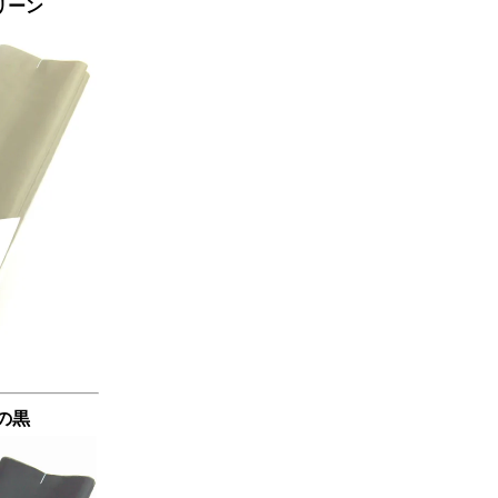
リーン
味の黒