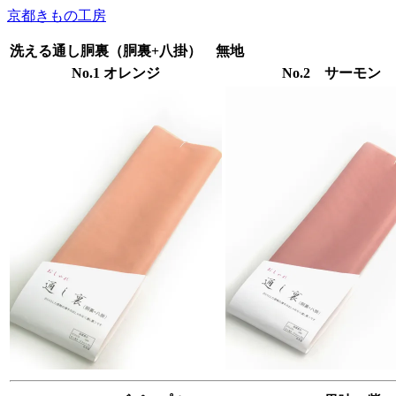
京都きもの工房
洗える通し胴裏（胴裏+八掛） 無地
No.1 オレンジ
No.2 サーモン