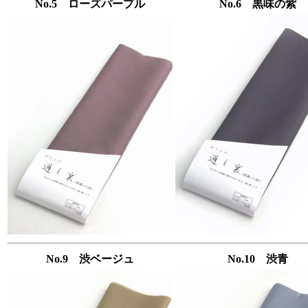
No.5 ローズパープル
No.6 黒味の紫
No.9 渋ベージュ
No.10 渋青