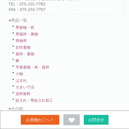
TEL：075-255-7783
FAX：075-255-7707
●商品一覧
男着物・袴
男襦袢・裏物
男物帯
女性着物
襦袢・裏物
麻
卒業着物・袴・襦袢
小物
はぎれ
大きい寸法
送料無料
紋入れ・華紋入れ加工
●その他
仕立て・お誂え・測り方
お買物かごへ！
お問合せ
サイズ表
演武等目的別各種アレンジ