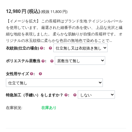
12,980
円
(税込)
(税抜
11,800
円
)
【イメージを拡大】 この長襦袢はブランド生地 テイジンシルパール
を使用しています。 厳選された細番手の糸を使い、 上品な光沢と繊
細な地紋を表現しました。 柔らかな肌触りが自慢の長襦袢です。 オ
リジナルの水玉紋様に柔らかな色目の無地色で染めることで...
衣紋抜(仕立の場合)
:
ポリエステル居敷当
:
女性用サイズ
:
特急加工（手縫い）をしますか？
:
在庫状況:
在庫あり