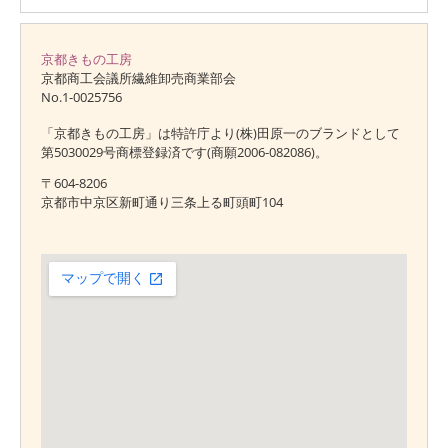
京都きもの工房
京都商工会議所繊維卸売商業部会
No.1-0025756
「京都きもの工房」は特許庁より(株)田原一のブランドとして
第5030029号商標登録済です(商願2006-082086)。
〒604-8206
京都市中京区新町通り三条上る町頭町104