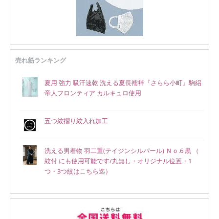
売れ筋ランキング
夏用 強力 吸汗速乾 洗える夏長襦袢『さらら小町』駒絽
帝人フロンティア カルキュロ使用
五つ紋摺り紋入れ加工
洗える男着物 羽二重(テイジンシルパール) Ｎｏ.6 黒 （
紋付 にも使用可能です/丸無し・オリジナル位置・1
つ・3つ紋はこちら迄）