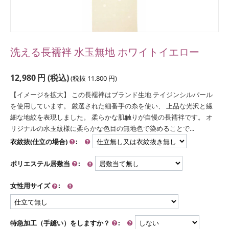
洗える長襦袢 水玉無地 ホワイトイエロー
12,980
円
(税込)
(税抜
11,800
円
)
【イメージを拡大】 この長襦袢はブランド生地 テイジンシルパール
を使用しています。 厳選された細番手の糸を使い、 上品な光沢と繊
細な地紋を表現しました。 柔らかな肌触りが自慢の長襦袢です。 オ
リジナルの水玉紋様に柔らかな色目の無地色で染めることで...
衣紋抜(仕立の場合)
:
ポリエステル居敷当
:
女性用サイズ
:
特急加工（手縫い）をしますか？
: