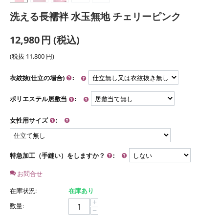
洗える長襦袢 水玉無地 チェリーピンク
12,980
円
(税込)
(税抜
11,800
円
)
衣紋抜(仕立の場合)
:
ポリエステル居敷当
:
女性用サイズ
:
特急加工（手縫い）をしますか？
:
お問合せ
在庫状況:
在庫あり
+
数量:
−