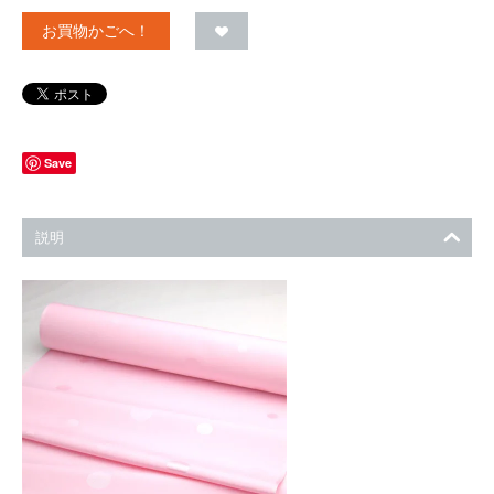
お買物かごへ！
Save
説明