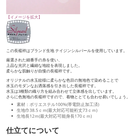
【イメージを拡大】
この長襦袢はブランド生地 テイジンシルパールを使用しています。
厳選された細番手の糸を使い、
上品な光沢と繊細な地紋を表現しました。
柔らかな肌触りが自慢の長襦袢です。
オリジナルの水玉紋様に柔らかな色目の無地色で染めることで
水玉のモダンなお洒落感を引き出した長襦袢です。
水玉は3種類の織り方を組み合わせて立体感を出しています。
さらに色無地の長襦袢ですので、着物ととても合わせ易いでしょう。
素材：ポリエステル100%(帯電防止加工済)
生地巾38.5ｃｍ(最大対応可能裄丈73ｃｍ)
生地長12ｍ(最大対応可能身長170ｃｍ)
仕立てについて