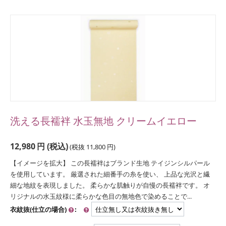
洗える長襦袢 水玉無地 クリームイエロー
12,980
円
(税込)
(税抜
11,800
円
)
【イメージを拡大】 この長襦袢はブランド生地 テイジンシルパール
を使用しています。 厳選された細番手の糸を使い、 上品な光沢と繊
細な地紋を表現しました。 柔らかな肌触りが自慢の長襦袢です。 オ
リジナルの水玉紋様に柔らかな色目の無地色で染めることで...
衣紋抜(仕立の場合)
: