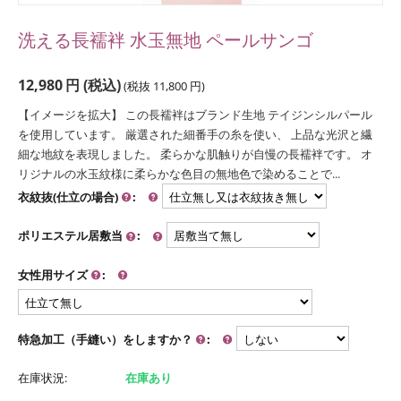
洗える長襦袢 水玉無地 ペールサンゴ
12,980
円
(税込)
(税抜
11,800
円
)
【イメージを拡大】 この長襦袢はブランド生地 テイジンシルパール
を使用しています。 厳選された細番手の糸を使い、 上品な光沢と繊
細な地紋を表現しました。 柔らかな肌触りが自慢の長襦袢です。 オ
リジナルの水玉紋様に柔らかな色目の無地色で染めることで...
衣紋抜(仕立の場合)
:
ポリエステル居敷当
:
女性用サイズ
:
特急加工（手縫い）をしますか？
:
在庫状況:
在庫あり