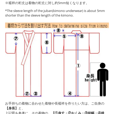
※襦袢の裄丈は着物の裄丈に対し約5mm短くなります。
*The sleeve length of the juban(kimono underwear) is about 5mm
shorter than the sleeve length of the kimono.
お手持ちの着物に合わせた着物や長襦袢を作りたい方は、ご自身の
【身長】
と、
上記図を参考に、その着物の、
【①身丈・②おくみ・③前幅・④後