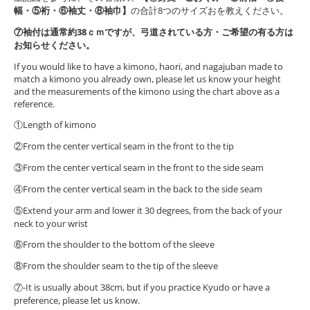
幅・⑤裄・⑥袖丈・⑧袖巾】
の合計8つのサイズおを教えください。
⑦袖付は通常約38ｃｍですが、弓道されている方・ご希望の有る方は
お知らせください。
If you would like to have a kimono, haori, and nagajuban made to
match a kimono you already own, please let us know your height
and the measurements of the kimono using the chart above as a
reference.
①Length of kimono
②From the center vertical seam in the front to the tip
③From the center vertical seam in the front to the side seam
④From the center vertical seam in the back to the side seam
⑤Extend your arm and lower it 30 degrees, from the back of your
neck to your wrist
⑥From the shoulder to the bottom of the sleeve
⑧From the shoulder seam to the tip of the sleeve
⑦-It is usually about 38cm, but if you practice Kyudo or have a
preference, please let us know.