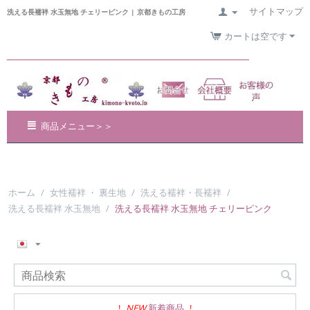
サイトマップ
洗える長襦袢 水玉無地 チェリーピンク | 京都きもの工房
カートは空です
商品メニュー＞＞
ホーム
/
女性襦袢 ・ 裏生地
/
洗える襦袢・長襦袢
/
洗える長襦袢 水玉無地
/
洗える長襦袢 水玉無地 チェリーピンク
!
NEW
新着商品
!