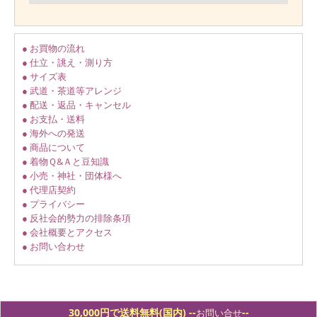
● お買物の流れ
● 仕立・誂え・測り方
● サイズ表
● 武道・茶道等アレンジ
● 配送・返品・キャンセル
● お支払・送料
● 海外への発送
● 商品について
● 着物Ｑ&Ａと豆知識
● 小売・神社・団体様へ
● 代理店契約
● プライバシー
● 反社会的勢力の排除条項
● 会社概要とアクセス
● お問い合わせ
30,000円で送料無料(国内) -
-
--
お問い合せ