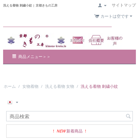
サイトマップ
洗える着物 刺繍小紋 | 京都きもの工房
カートは空です
商品メニュー＞＞
ホーム
/
女物着物
/
洗える着物 女物
/
洗える着物 刺繍小紋
!
NEW
新着商品
!