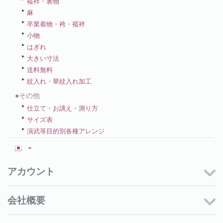
襦袢・裏物
麻
卒業着物・袴・襦袢
小物
はぎれ
大きい寸法
送料無料
紋入れ・華紋入れ加工
●その他
仕立て・お誂え・測り方
サイズ表
演武等目的別各種アレンジ
アカウント
会社概要