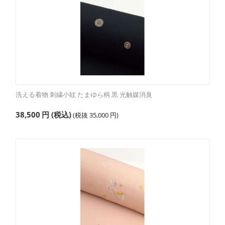
洗える着物 刺繍小紋 たまゆら柄 黒 光触媒消臭
38,500
円
(税込)
(税抜
35,000
円
)