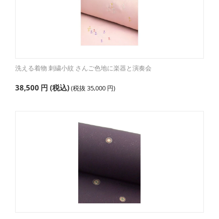
洗える着物 刺繍小紋 さんご色地に楽器と演奏会
38,500
円
(税込)
(税抜
35,000
円
)