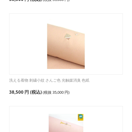
洗える着物 刺繍小紋 さんご色 光触媒消臭 色紙
38,500
円
(税込)
(税抜
35,000
円
)