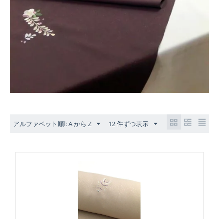
アルファベット順l: A から Z
12 件ずつ表示