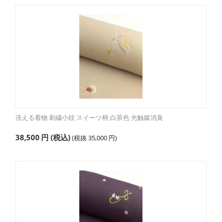
洗える着物 刺繍小紋 スイーツ柄 白茶色 光触媒消臭
38,500
円
(税込)
(税抜
35,000
円
)