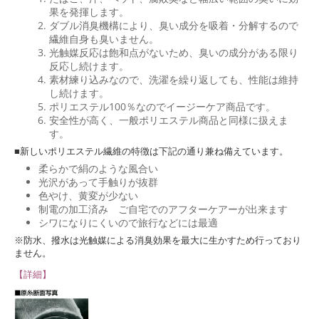
果を発揮します。
ダブル消臭機構により、臭い成分を吸着・分解するので
繊維自身も臭いません。
光触媒反応は飽和点がないため、臭いの成分がある限り
反応し続けます。
素材練り込みなので、洗濯を繰り返しても、性能は維持
し続けます。
ポリエステル100％なのでイージーケア商品です。
安全性が高く、一般ポリエステル商品と同様に扱えま
す。
■新しいポリエステル繊維の特徴は下記の通り兼ね備えています。
柔らかで絹のような風合い
光沢があって手触りが抜群
色やけ、黄変が少ない
制電の加工済み ご自宅でのアフターケアーが出来ます
シワになりにくいので旅行などには最適
※防水、撥水は光触媒による消臭効果を最大に生かすため行っており
ません。
【詳細】