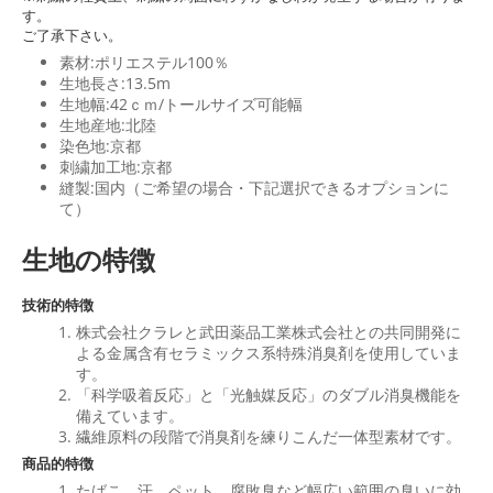
す。
ご了承下さい。
素材:ポリエステル100％
生地長さ:13.5m
生地幅:42ｃｍ/トールサイズ可能幅
生地産地:北陸
染色地:京都
刺繍加工地:京都
縫製:国内（ご希望の場合・下記選択できるオプションに
て）
生地の特徴
技術的特徴
株式会社クラレと武田薬品工業株式会社との共同開発に
よる金属含有セラミックス系特殊消臭剤を使用していま
す。
「科学吸着反応」と「光触媒反応」のダブル消臭機能を
備えています。
繊維原料の段階で消臭剤を練りこんだ一体型素材です。
商品的特徴
たばこ、汗、ペット、腐敗臭など幅広い範囲の臭いに効