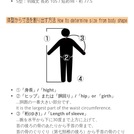
5型：羽織丈 長め 105 / 短め98・裄 77.5
①
「身長」/「hight」
②
「ヒップ」または「胴回り」/「
hip
」or 「
girth
」
…胴囲の一番大きい部分です。
It is the largest part of the waist circumference.
③
「裄(ゆき)」/「Length of sleeve」
…腕を水平から下に30度まで上方に上げて、
首の後ろの骨のあたりから手首の骨まで。
首の骨のぐりぐり（第七頸椎の後ろ）から手首の骨のぐり