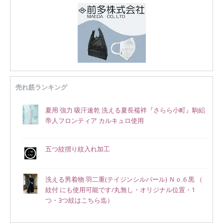
売れ筋ランキング
夏用 強力 吸汗速乾 洗える夏長襦袢『さらら小町』駒絽
帝人フロンティア カルキュロ使用
五つ紋摺り紋入れ加工
洗える男着物 羽二重(テイジンシルパール) Ｎｏ.6 黒 （
紋付 にも使用可能です/丸無し・オリジナル位置・1
つ・3つ紋はこちら迄）