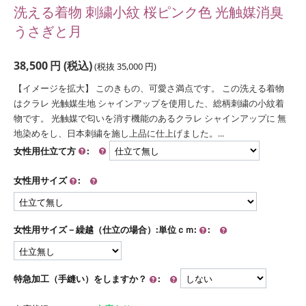
洗える着物 刺繍小紋 桜ピンク色 光触媒消臭
うさぎと月
38,500
円
(税込)
(税抜
35,000
円
)
【イメージを拡大】 このきもの、可愛さ満点です。 この洗える着物
はクラレ 光触媒生地 シャインアップを使用した、総柄刺繍の小紋着
物です。 光触媒で匂いを消す機能のあるクラレ シャインアップに 無
地染めをし、日本刺繍を施し上品に仕上げました。...
女性用仕立て方
:
女性用サイズ
:
女性用サイズ－繰越（仕立の場合）:単位ｃｍ:
:
特急加工（手縫い）をしますか？
: