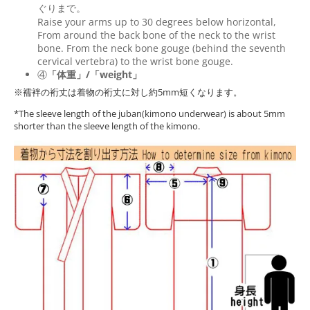
ぐりまで。
Raise your arms up to 30 degrees below horizontal,
From around the back bone of the neck to the wrist
bone. From the neck bone gouge (behind the seventh
cervical vertebra) to the wrist bone gouge.
④
「体重」/「weight」
※襦袢の裄丈は着物の裄丈に対し約5mm短くなります。
*The sleeve length of the juban(kimono underwear) is about 5mm
shorter than the sleeve length of the kimono.