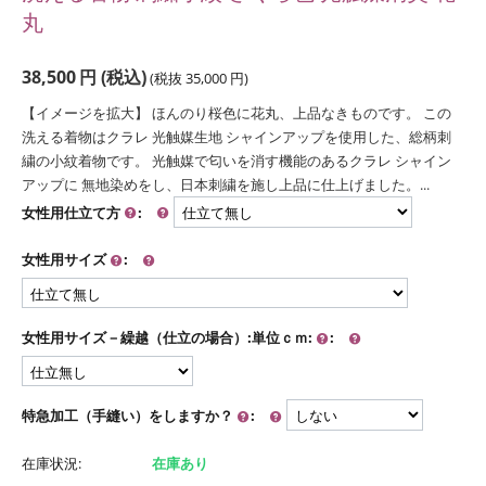
丸
38,500
円
(税込)
(税抜
35,000
円
)
【イメージを拡大】 ほんのり桜色に花丸、上品なきものです。 この
洗える着物はクラレ 光触媒生地 シャインアップを使用した、総柄刺
繍の小紋着物です。 光触媒で匂いを消す機能のあるクラレ シャイン
アップに 無地染めをし、日本刺繍を施し上品に仕上げました。...
女性用仕立て方
:
女性用サイズ
:
女性用サイズ－繰越（仕立の場合）:単位ｃｍ:
:
特急加工（手縫い）をしますか？
:
在庫状況:
在庫あり