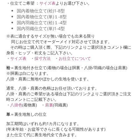
・仕立てご希望 ：
サイズ表
よりお選び下さい。
国内着物仕立て(袷)1-8型
国内着物仕立て(単)１-8型
国内羽織仕立て(袷)１-4型
国内羽織仕立て(単)1-4型
※表に適合するサイズが無い場合でも出来る限り
同じお仕立て代でオーダーメイド対応させて頂きます。
その時はご購入頂く際、下記のリンクよりご選択頂きコメント欄に
身長・ヒップ・裄丈をご記入下さい。
・
サイズ表
・
採寸方法
・
お仕立てについて
袷
＝裏生地付き仕立て(着物の場合は胴裏・八掛/羽織の場合は肩裏)
※胴裏は白になります。
八掛・肩裏に無地やぼかしの生地を使います。
通常、八掛・肩裏の色柄はお任せ頂いております。
八掛・肩裏のご希望がある場合は下記のリンクよりご選択頂きご注文
時コメントにご記載下さい。
・
八掛色
(着物裏) ・
肩裏
(羽織裏)
単
＝裏生地無しの仕立
加工期間はいずれも約1カ月になります。
(年末年始・お盆等でさらに長くなる可能性があります)
また仕立て代に裏生地代全て含みます。