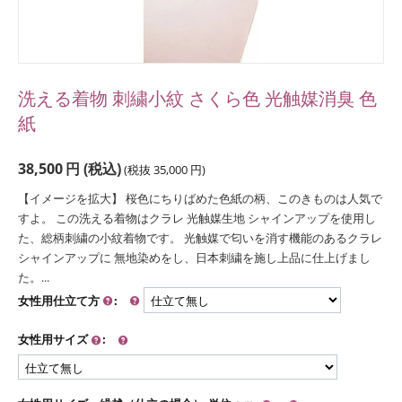
洗える着物 刺繍小紋 さくら色 光触媒消臭 色
紙
38,500
円
(税込)
(税抜
35,000
円
)
【イメージを拡大】 桜色にちりばめた色紙の柄、このきものは人気で
すよ。 この洗える着物はクラレ 光触媒生地 シャインアップを使用し
た、総柄刺繍の小紋着物です。 光触媒で匂いを消す機能のあるクラレ
シャインアップに 無地染めをし、日本刺繍を施し上品に仕上げまし
た。...
女性用仕立て方
:
女性用サイズ
: