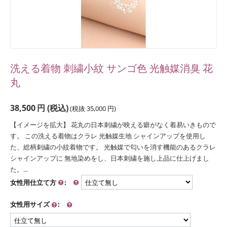
洗える着物 刺繍小紋 サンゴ色 光触媒消臭 花
丸
38,500
円
(税込)
(税抜
35,000
円
)
【イメージを拡大】 花丸の日本刺繍が映える癖がなく着易いきもので
す。 この洗える着物はクラレ 光触媒生地 シャインアップを使用し
た、総柄刺繍の小紋着物です。 光触媒で匂いを消す機能のあるクラレ
シャインアップに 無地染めをし、日本刺繍を施し上品に仕上げまし
た。...
女性用仕立て方
:
女性用サイズ
: