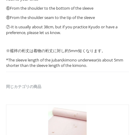
⑥From the shoulder to the bottom of the sleeve
⑧From the shoulder seam to the tip of the sleeve
⑦-It is usually about 38cm, but if you practice Kyudo or have a
preference, please let us know.
※襦袢の裄丈は着物の裄丈に対し約5mm短くなります。
*The sleeve length of the juban(kimono underwear)is about 5mm
shorter than the sleeve length of the kimono.
同じカテゴリの商品