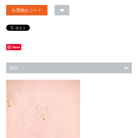
お買物かごへ！
Save
説明