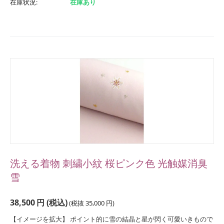
在庫状況:
在庫あり
洗える着物 刺繍小紋 桜ピンク色 光触媒消臭
雪
38,500
円
(税込)
(税抜
35,000
円
)
【イメージを拡大】 ポイント的に雪の結晶と星が閃く可愛いきもので