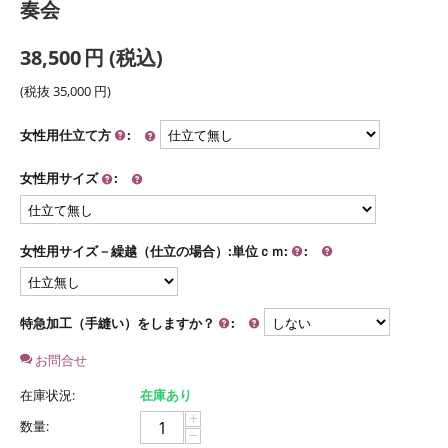
奏会
38,500
円
(税込)
(税抜
35,000
円
)
女性用仕立て方
:
女性用サイズ
:
女性用サイズ－繰越（仕立の場合）:単位ｃｍ:
:
特急加工（手縫い）をしますか？
:
お問合せ
在庫状況:
在庫あり
+
数量:
−