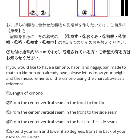
お手持ちの着物に合わせた着物や長襦袢を作りたい方は、ご自身の
【身長】
と、
上記図を参考に、その着物の、
【①身丈・②おくみ・③前幅・④後
幅・⑤裄・⑥袖丈・⑧袖巾】
の合計8つのサイズおを教えください。
⑦袖付は通常約38ｃｍですが、弓道されている方・ご希望の有る方は
お知らせください。
If you would like to have a kimono, haori, and nagajuban made to
match a kimono you already own, please let us know your height
and the measurements of the kimono using the chart above as a
reference.
①Length of kimono
②From the center vertical seam in the front to the tip
③From the center vertical seam in the front to the side seam
④From the center vertical seam in the back to the side seam
⑤Extend your arm and lower it 30 degrees, from the back of your
neck to your wrist