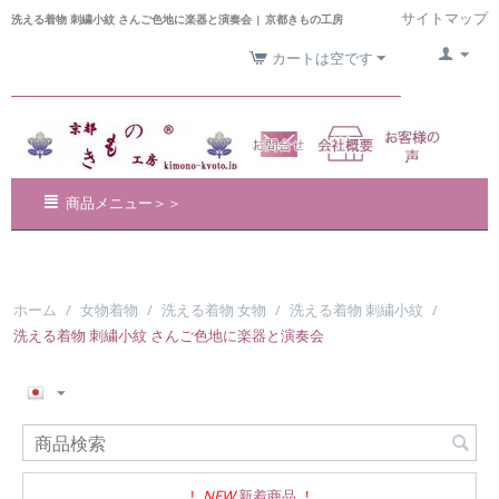
サイトマップ
洗える着物 刺繍小紋 さんご色地に楽器と演奏会 | 京都きもの工房
カートは空です
商品メニュー＞＞
ホーム
/
女物着物
/
洗える着物 女物
/
洗える着物 刺繍小紋
/
洗える着物 刺繍小紋 さんご色地に楽器と演奏会
!
NEW
新着商品
!