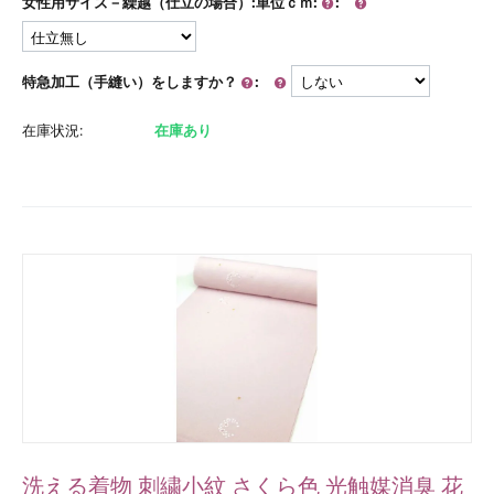
女性用サイズ－繰越（仕立の場合）:単位ｃｍ:
:
特急加工（手縫い）をしますか？
:
在庫状況:
在庫あり
洗える着物 刺繍小紋 さくら色 光触媒消臭 花