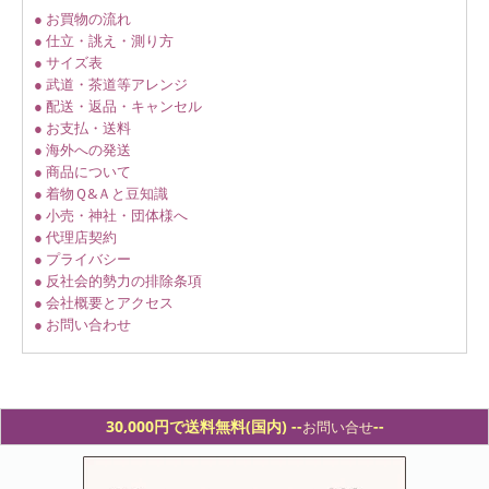
● お買物の流れ
● 仕立・誂え・測り方
● サイズ表
● 武道・茶道等アレンジ
● 配送・返品・キャンセル
● お支払・送料
● 海外への発送
● 商品について
● 着物Ｑ&Ａと豆知識
● 小売・神社・団体様へ
● 代理店契約
● プライバシー
● 反社会的勢力の排除条項
● 会社概要とアクセス
● お問い合わせ
30,000円で送料無料(国内) -
-
--
お問い合せ