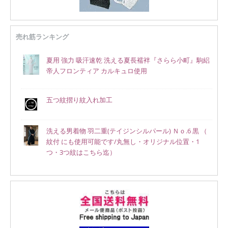
売れ筋ランキング
夏用 強力 吸汗速乾 洗える夏長襦袢『さらら小町』駒絽
帝人フロンティア カルキュロ使用
五つ紋摺り紋入れ加工
洗える男着物 羽二重(テイジンシルパール) Ｎｏ.6 黒 （
紋付 にも使用可能です/丸無し・オリジナル位置・1
つ・3つ紋はこちら迄）