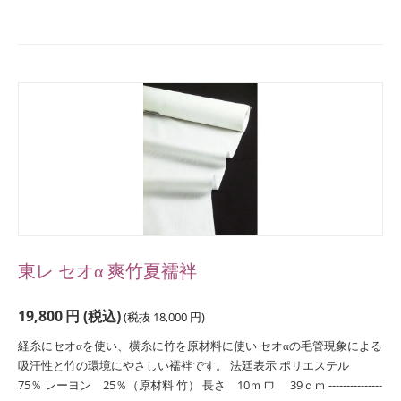
東レ セオα 爽竹夏襦袢
19,800
円
(税込)
(税抜
18,000
円
)
経糸にセオαを使い、横糸に竹を原材料に使い セオαの毛管現象による
吸汗性と竹の環境にやさしい襦袢です。 法廷表示 ポリエステル
75％ レーヨン 25％（原材料 竹） 長さ 10ｍ 巾 39ｃｍ ---------------