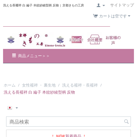
サイトマップ
洗える長襦袢 白 綸子 本紋紗綾型柄 反物 | 京都きもの工房
カートは空です
商品メニュー＞＞
ホーム
/
女性襦袢 ・ 裏生地
/
洗える襦袢・長襦袢
/
洗える長襦袢 白 綸子 本紋紗綾型柄 反物
!
NEW
新着商品
!