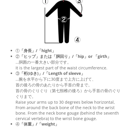
①
「身長」/「hight」
②
「ヒップ」または「胴回り」/「
hip
」or 「
girth
」
…胴囲の一番大きい部分です。
It is the largest part of the waist circumference.
③
「裄(ゆき)」/「Length of sleeve」
…腕を水平から下に30度まで上方に上げて、
首の後ろの骨のあたりから手首の骨まで。
首の骨のぐりぐり（第七頸椎の後ろ）から手首の骨のぐり
ぐりまで。
Raise your arms up to 30 degrees below horizontal,
From around the back bone of the neck to the wrist
bone. From the neck bone gouge (behind the seventh
cervical vertebra) to the wrist bone gouge.
④
「体重」/「weight」