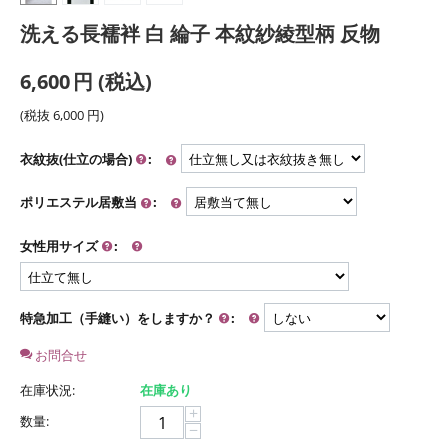
洗える長襦袢 白 綸子 本紋紗綾型柄 反物
6,600
円
(税込)
(税抜
6,000
円
)
衣紋抜(仕立の場合)
:
ポリエステル居敷当
:
女性用サイズ
:
特急加工（手縫い）をしますか？
:
お問合せ
在庫状況:
在庫あり
+
数量:
−