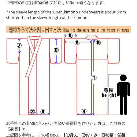
※襦袢の裄丈は着物の裄丈に対し約5mm短くなります。
*The sleeve length of the juban(kimono underwear) is about 5mm
shorter than the sleeve length of the kimono.
お手持ちの着物に合わせた着物や長襦袢を作りたい方は、ご自身の
【身長】
と、
上記図を参考に、その着物の、
【①身丈・②おくみ・③前幅・④後