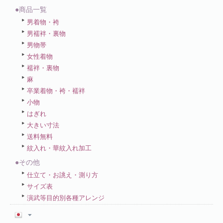
●商品一覧
男着物・袴
男襦袢・裏物
男物帯
女性着物
襦袢・裏物
麻
卒業着物・袴・襦袢
小物
はぎれ
大きい寸法
送料無料
紋入れ・華紋入れ加工
●その他
仕立て・お誂え・測り方
サイズ表
演武等目的別各種アレンジ