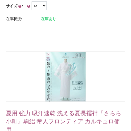
サイズ
:
在庫状況:
在庫あり
夏用 強力 吸汗速乾 洗える夏長襦袢『さらら
小町』駒絽 帝人フロンティア カルキュロ使
用