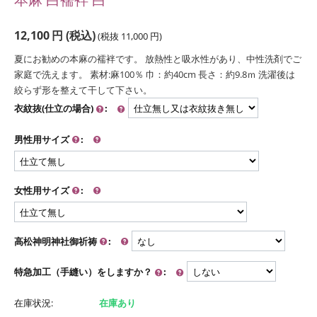
12,100
円
(税込)
(税抜
11,000
円
)
夏にお勧めの本麻の襦袢です。 放熱性と吸水性があり、中性洗剤でご
家庭で洗えます。 素材:麻100％ 巾：約40cm 長さ：約9.8ｍ 洗濯後は
絞らず形を整えて干して下さい。
衣紋抜(仕立の場合)
:
男性用サイズ
:
女性用サイズ
:
高松神明神社御祈祷
:
特急加工（手縫い）をしますか？
:
在庫状況:
在庫あり