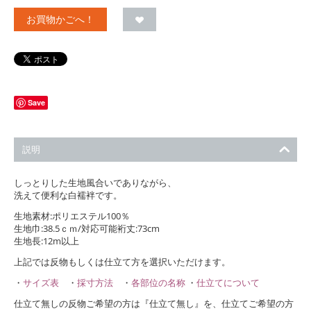
お買物かごへ！
Save
説明
しっとりした生地風合いでありながら、
洗えて便利な白襦袢です。
生地素材:ポリエステル100％
生地巾:38.5ｃｍ/対応可能裄丈:73cm
生地長:12m以上
上記では反物もしくは仕立て方を選択いただけます。
・
サイズ表
・
採寸方法
・
各部位の名称
・
仕立てについて
仕立て無しの反物ご希望の方は『仕立て無し』を、仕立てご希望の方