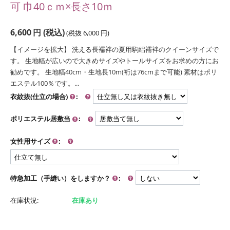
可 巾40ｃｍ×長さ10ｍ
6,600
円
(税込)
(税抜
6,000
円
)
【イメージを拡大】 洗える長襦袢の夏用駒絽襦袢のクイーンサイズで
す。 生地幅が広いので大きめサイズやトールサイズをお求めの方にお
勧めです。 生地幅40cm・生地長10m(裄は76cmまで可能) 素材はポリ
エステル100％です。...
衣紋抜(仕立の場合)
:
ポリエステル居敷当
:
女性用サイズ
:
特急加工（手縫い）をしますか？
:
在庫状況:
在庫あり