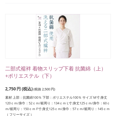
二部式襦袢 着物スリップ下着 抗菌綿（上）
+ポリエステル（下）
2,750
円
(税込)
(税抜
2,500
円
)
素材 上部：抗菌綿100％ 下部：ポリエステル100％ サイズ M寸:身丈
120ｃｍ/身巾：52ｃｍ/裾周り：134ｃｍ L寸:身丈125ｃｍ/身巾：60ｃ
ｍ/裾周り：150ｃｍ F寸:身丈125ｃｍ/身巾：57ｃｍ/裾周り：145ｃｍ
（ フリーサイズ ）