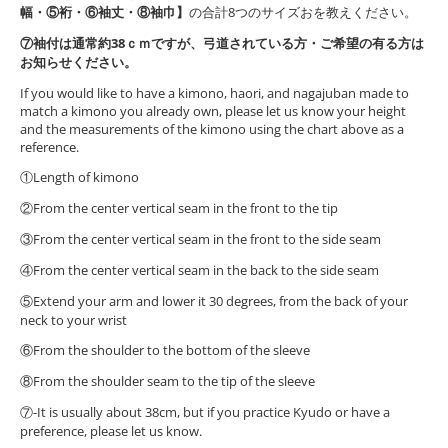
幅・⑤裄・⑥袖丈・⑧袖巾】
の合計8つのサイズおを教えください。
⑦袖付は通常約38ｃｍですが、弓道されている方・ご希望の有る方は
お知らせください。
If you would like to have a kimono, haori, and nagajuban made to
match a kimono you already own, please let us know your height
and the measurements of the kimono using the chart above as a
reference.
①Length of kimono
②From the center vertical seam in the front to the tip
③From the center vertical seam in the front to the side seam
④From the center vertical seam in the back to the side seam
⑤Extend your arm and lower it 30 degrees, from the back of your
neck to your wrist
⑥From the shoulder to the bottom of the sleeve
⑧From the shoulder seam to the tip of the sleeve
⑦-It is usually about 38cm, but if you practice Kyudo or have a
preference, please let us know.