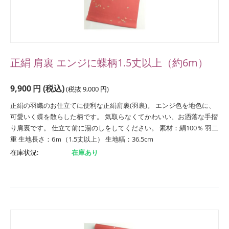
正絹 肩裏 エンジに蝶柄1.5丈以上（約6m）
9,900
円
(税込)
(税抜
9,000
円
)
正絹の羽織のお仕立てに便利な正絹肩裏(羽裏)。 エンジ色を地色に、
可愛いく蝶を散らした柄です。 気取らなくてかわいい、お洒落な手摺
り肩裏です。 仕立て前に湯のしをしてください。 素材：絹100％ 羽二
重 生地長さ：6ｍ（1.5丈以上） 生地幅：36.5cm
在庫状況:
在庫あり