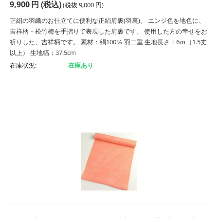
9,900
円
(税込)
(税抜
9,000
円
)
正絹の羽織のお仕立てに便利な正絹肩裏(羽裏)。 エンジ色を地色に、
吉祥柄・松竹梅を手摺りで表現した肩裏です。 使用した方の幸せをお
祈りした、吉祥柄です。 素材：絹100％ 羽二重 生地長さ：6ｍ（1.5丈
以上） 生地幅：37.5cm
在庫状況:
在庫あり