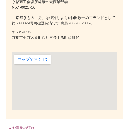
京都商工会議所繊維卸売商業部会
No.1-0025756
「京都きもの工房」は特許庁より(株)田原一のブランドとして
第5030029号商標登録済です(商願2006-082086)。
〒604-8206
京都市中京区新町通り三条上る町頭町104
● お買物の流れ