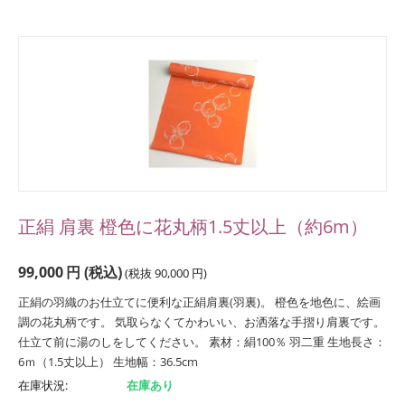
正絹 肩裏 橙色に花丸柄1.5丈以上（約6m）
99,000
円
(税込)
(税抜
90,000
円
)
正絹の羽織のお仕立てに便利な正絹肩裏(羽裏)。 橙色を地色に、絵画
調の花丸柄です。 気取らなくてかわいい、お洒落な手摺り肩裏です。
仕立て前に湯のしをしてください。 素材：絹100％ 羽二重 生地長さ：
6ｍ（1.5丈以上） 生地幅：36.5cm
在庫状況:
在庫あり