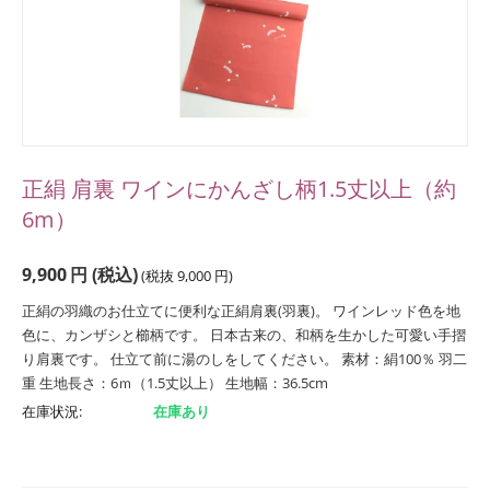
正絹 肩裏 ワインにかんざし柄1.5丈以上（約
6m）
9,900
円
(税込)
(税抜
9,000
円
)
正絹の羽織のお仕立てに便利な正絹肩裏(羽裏)。 ワインレッド色を地
色に、カンザシと櫛柄です。 日本古来の、和柄を生かした可愛い手摺
り肩裏です。 仕立て前に湯のしをしてください。 素材：絹100％ 羽二
重 生地長さ：6ｍ（1.5丈以上） 生地幅：36.5cm
在庫状況:
在庫あり