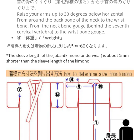
首の骨のぐりぐり（第七頸椎の後ろ）から手首の骨のぐり
ぐりまで。
Raise your arms up to 30 degrees below horizontal,
From around the back bone of the neck to the wrist
bone. From the neck bone gouge (behind the seventh
cervical vertebra) to the wrist bone gouge.
④
「体重」/「weight」
※襦袢の裄丈は着物の裄丈に対し約5mm短くなります。
*The sleeve length of the juban(kimono underwear) is about 5mm
shorter than the sleeve length of the kimono.