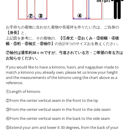
お手持ちの着物に合わせた着物や長襦袢を作りたい方は、ご自身の
【身長】
と、
上記図を参考に、その着物の、
【①身丈・②おくみ・③前幅・④後
幅・⑤裄・⑥袖丈・⑧袖巾】
の合計8つのサイズおを教えください。
⑦袖付は通常約38ｃｍですが、弓道されている方・ご希望の有る方は
お知らせください。
If you would like to have a kimono, haori, and nagajuban made to
match a kimono you already own, please let us know your height
and the measurements of the kimono using the chart above as a
reference.
①Length of kimono
②From the center vertical seam in the front to the tip
③From the center vertical seam in the front to the side seam
④From the center vertical seam in the back to the side seam
⑤Extend your arm and lower it 30 degrees, from the back of your