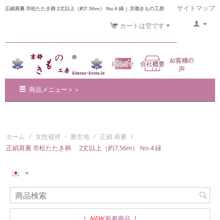
サイトマップ
正絹肩裏 市松たたき柄 2丈以上（約7.56m） No.4 緑 | 京都きもの工房
カートは空です
商品メニュー＞＞
ホーム
/
女性襦袢 ・ 裏生地
/
正絹 肩裏
/
正絹肩裏 市松たたき柄 2丈以上（約7.56m） No.4 緑
!
NEW
新着商品
!