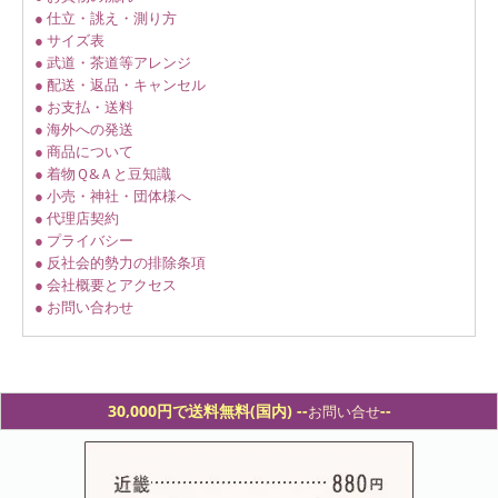
● 仕立・誂え・測り方
● サイズ表
● 武道・茶道等アレンジ
● 配送・返品・キャンセル
● お支払・送料
● 海外への発送
● 商品について
● 着物Ｑ&Ａと豆知識
● 小売・神社・団体様へ
● 代理店契約
● プライバシー
● 反社会的勢力の排除条項
● 会社概要とアクセス
● お問い合わせ
30,000円で送料無料(国内) -
-
--
お問い合せ