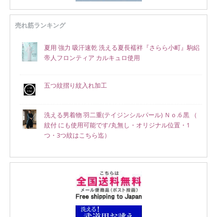
売れ筋ランキング
夏用 強力 吸汗速乾 洗える夏長襦袢『さらら小町』駒絽
帝人フロンティア カルキュロ使用
五つ紋摺り紋入れ加工
洗える男着物 羽二重(テイジンシルパール) Ｎｏ.6 黒 （
紋付 にも使用可能です/丸無し・オリジナル位置・1
つ・3つ紋はこちら迄）