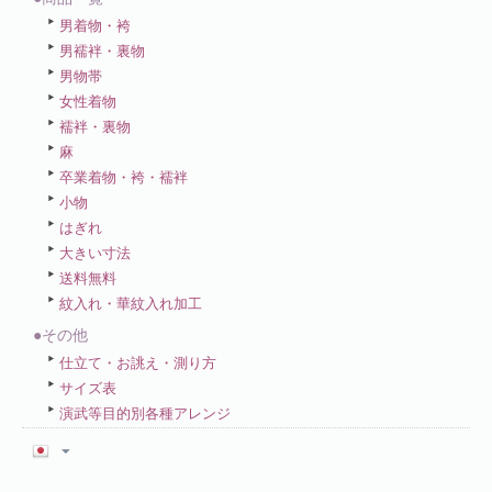
男着物・袴
男襦袢・裏物
男物帯
女性着物
襦袢・裏物
麻
卒業着物・袴・襦袢
小物
はぎれ
大きい寸法
送料無料
紋入れ・華紋入れ加工
●その他
仕立て・お誂え・測り方
サイズ表
演武等目的別各種アレンジ