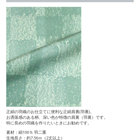
正絹の羽織のお仕立てに便利な正絹肩裏(羽裏)。
お洒落感のある柄、深い色が特徴の肩裏（羽裏）です。
特に長めの羽織を作りたいときにお勧めです。
素材：絹100％ 羽二重
生地長さ：約7.56ｍ（2丈以上）