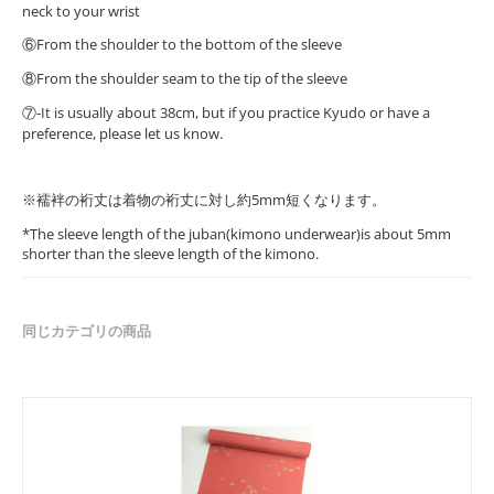
neck to your wrist
⑥From the shoulder to the bottom of the sleeve
⑧From the shoulder seam to the tip of the sleeve
⑦-It is usually about 38cm, but if you practice Kyudo or have a
preference, please let us know.
※襦袢の裄丈は着物の裄丈に対し約5mm短くなります。
*The sleeve length of the juban(kimono underwear)is about 5mm
shorter than the sleeve length of the kimono.
同じカテゴリの商品