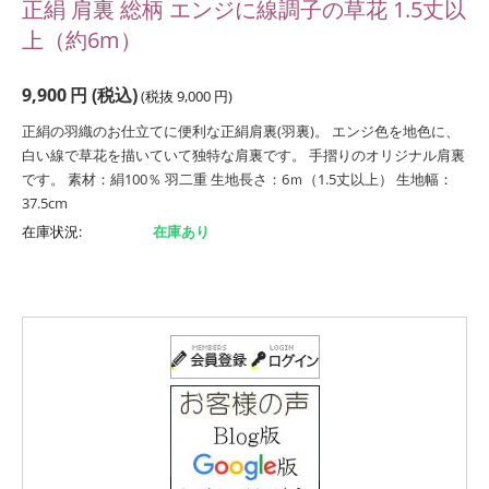
正絹 肩裏 総柄 エンジに線調子の草花 1.5丈以
上（約6m）
9,900
円
(税込)
(税抜
9,000
円
)
正絹の羽織のお仕立てに便利な正絹肩裏(羽裏)。 エンジ色を地色に、
白い線で草花を描いていて独特な肩裏です。 手摺りのオリジナル肩裏
です。 素材：絹100％ 羽二重 生地長さ：6ｍ（1.5丈以上） 生地幅：
37.5cm
在庫状況:
在庫あり