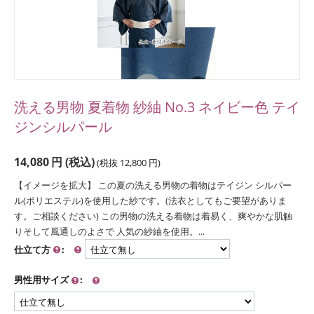
洗える男物 夏着物 紗紬 No.3 ネイビー色 テイ
ジンシルパール
14,080
円
(税込)
(税抜
12,800
円
)
【イメージを拡大】 この夏の洗える男物の着物はテイジン シルパー
ル(ポリエステル)を使用した紗です。(法衣としてもご要望がありま
す。ご相談ください) この男物の洗える着物は着易く、爽やかな肌触
りそして風通しのよさで 人気の紗紬を使用。...
仕立て方
:
男性用サイズ
: