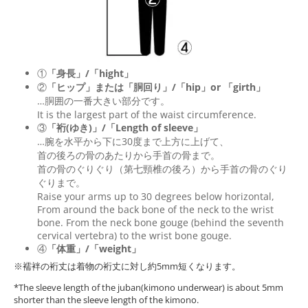
①
「身長」/「hight」
②
「ヒップ」または「胴回り」/「
hip
」or 「
girth
」
…胴囲の一番大きい部分です。
It is the largest part of the waist circumference.
③
「裄(ゆき)」/「Length of sleeve」
…腕を水平から下に30度まで上方に上げて、
首の後ろの骨のあたりから手首の骨まで。
首の骨のぐりぐり（第七頸椎の後ろ）から手首の骨のぐり
ぐりまで。
Raise your arms up to 30 degrees below horizontal,
From around the back bone of the neck to the wrist
bone. From the neck bone gouge (behind the seventh
cervical vertebra) to the wrist bone gouge.
④
「体重」/「weight」
※襦袢の裄丈は着物の裄丈に対し約5mm短くなります。
*The sleeve length of the juban(kimono underwear) is about 5mm
shorter than the sleeve length of the kimono.