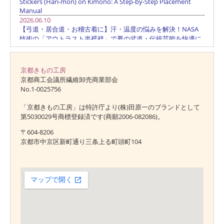
京都きもの工房
京都商工会議所繊維卸売商業部会
No.1-0025756
「京都きもの工房」は特許庁より(株)田原一のブランドとして
第5030029号商標登録済です(商願2006-082086)。
〒604-8206
京都市中京区新町通り三条上る町頭町104