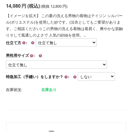
14,080
円
(税込)
(税抜
12,800
円
)
【イメージを拡大】 この夏の洗える男物の着物はテイジン シルパー
ル(ポリエステル)を使用した紗です。(法衣としてもご要望がありま
す。ご相談ください) この男物の洗える着物は着易く、爽やかな肌触
りそして風通しのよさで 人気の紗紬を使用。...
仕立て方
:
男性用サイズ
:
特急加工（手縫い）をしますか？
:
在庫状況:
在庫あり