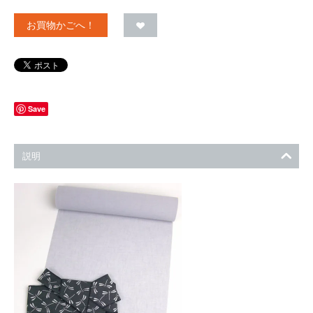
お買物かごへ！
Save
説明