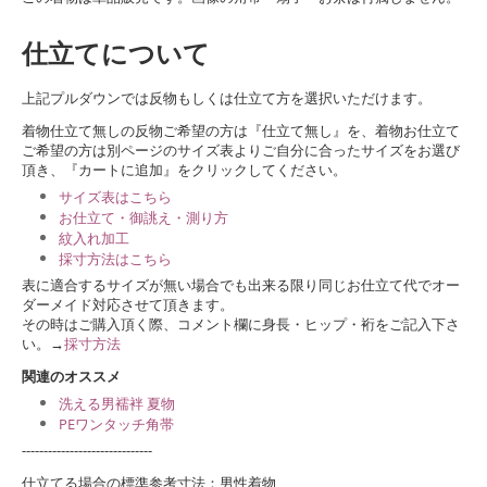
仕立てについて
上記プルダウンでは反物もしくは仕立て方を選択いただけます。
着物仕立て無しの反物ご希望の方は『仕立て無し』を、着物お仕立て
ご希望の方は別ページのサイズ表よりご自分に合ったサイズをお選び
頂き、『カートに追加』をクリックしてください。
サイズ表はこちら
お仕立て・御誂え・測り方
紋入れ加工
採寸方法はこちら
表に適合するサイズが無い場合でも出来る限り同じお仕立て代でオー
ダーメイド対応させて頂きます。
その時はご購入頂く際、コメント欄に身長・ヒップ・裄をご記入下さ
い。→
採寸方法
関連のオススメ
洗える男襦袢 夏物
PEワンタッチ角帯
------------------------------
仕立てる場合の標準参考寸法：男性着物