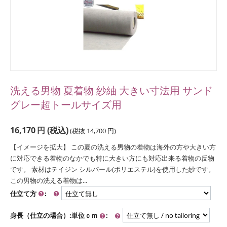
洗える男物 夏着物 紗紬 大きい寸法用 サンド
グレー超トールサイズ用
16,170
円
(税込)
(税抜
14,700
円
)
【イメージを拡大】 この夏の洗える男物の着物は海外の方や大きい方
に対応できる着物のなかでも特に大きい方にも対応出来る着物の反物
です。 素材はテイジン シルパール(ポリエステル)を使用した紗です。
この男物の洗える着物は...
仕立て方
:
身長（仕立の場合）:単位ｃｍ
: