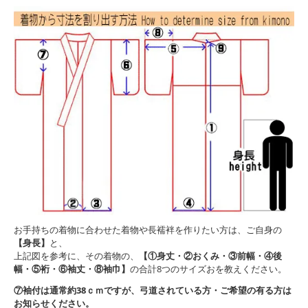
お手持ちの着物に合わせた着物や長襦袢を作りたい方は、ご自身の
【身長】
と、
上記図を参考に、その着物の、
【①身丈・②おくみ・③前幅・④後
幅・⑤裄・⑥袖丈・⑧袖巾】
の合計8つのサイズおを教えください。
⑦袖付は通常約38ｃｍですが、弓道されている方・ご希望の有る方は
お知らせください。