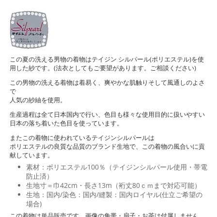
この夏の洗える男物の着物はテイジン シルパール(ポリエステル)を使
用した紗です。(法衣としてもご要望があります。ご相談ください)
この男物の洗える着物は着易く、爽やかな肌触りそして風通しのよさ
で
人気の紗紬を使用。
生産過程は全て日本国内で行い、色目も様々な使用目的に扱いやすい
日本の落ち着いた色目を使っています。
またこの着物に使われているテイジンシルパールは
ポリエステルの良質な品質のブランド生地で、この着物の風合いに貢
献しています。
素材：ポリエステル100％（テイジンシルパール使用・帯電
防止済）
生地寸＝巾42cm・長さ13m（裄丈80ｃｍまで対応可能）
生地：国内/染色：国内/縫製：国内ロイヤル(仕立ご希望の
場合)
この着物は単品販売です。画像の角帯・扇子・お茶は付属しません。