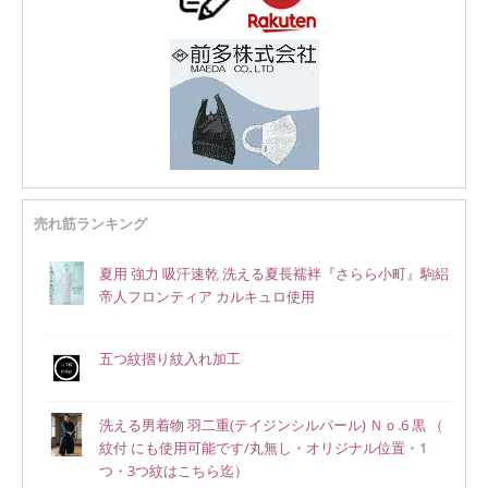
売れ筋ランキング
夏用 強力 吸汗速乾 洗える夏長襦袢『さらら小町』駒絽
帝人フロンティア カルキュロ使用
五つ紋摺り紋入れ加工
洗える男着物 羽二重(テイジンシルパール) Ｎｏ.6 黒 （
紋付 にも使用可能です/丸無し・オリジナル位置・1
つ・3つ紋はこちら迄）