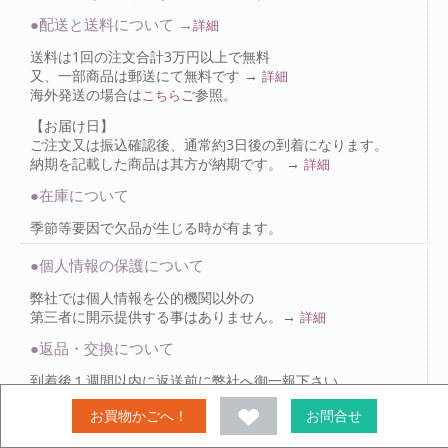
●配送と送料について →
詳細
送料は1回の注文合計3万円以上で無料
又、一部商品は郵送にて無料です →
詳細
海外発送の場合は
ご参照。
こちら
【お届け日】
ご注文又は振込確認後、通常約3日後の到着になります。
納期を記載した商品は其方が納期です。 →
詳細
●在庫について
季節等要因で欠品が生じる時が有ます。
●個人情報の保護について
弊社では個人情報を公的機関以外の
第三者に開示提供する事はありません。→
詳細
●返品・交換について
到着後１週間以内に返送前に弊社へ御一報下さい。
弊社原因の返品は送料・手数料を負担致します。
お買物かごへ！
お問合せ
お客様ご都合の返品は上記に加え
送金料をお客様でご負担下さい。→
詳細