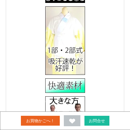
お買物かごへ！
お問合せ
大きいサイズ
女物175cm～
男物185cm～