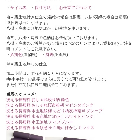
・
サイズ表
・
採寸方法
・
お仕立てについて
袷＝裏生地付き仕立て(着物の場合は胴裏・八掛/羽織の場合は肩裏)
※胴裏は白になります。
八掛・肩裏に無地やぼかしの生地を使います。
通常、八掛・肩裏の色柄はお任せ頂いております。
八掛・肩裏のご希望がある場合は下記のリンクよりご選択頂きご注文
時コメントにご記載下さい。
・
八掛色
(着物裏) ・
肩裏
(羽織裏)
単＝裏生地無しの仕立
加工期間はいずれも約１カ月になります。
(年末年始・お盆等でさらに長くなる可能性があります)
また仕立て代に裏生地代全て含みます。
当店のオススメ!
洗える長襦袢 おしゃれ絞り柄 藤色
洗える長襦袢 おしゃれ桜市松柄 マゼンタピンク
洗える長襦袢 水玉地紋梅 ちどり柄友禅襦袢 グレープ
洗える長襦袢 水玉色地にぼかし ホワイトピンク
洗える長襦袢 水玉無地 アイスブルー
洗える長襦袢 水玉紋意匠 白地にぼかし ミックス