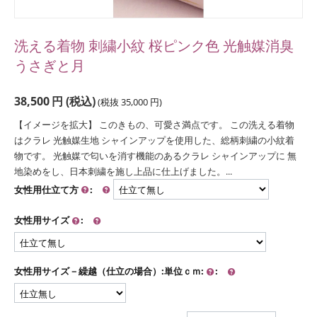
洗える着物 刺繍小紋 桜ピンク色 光触媒消臭
うさぎと月
38,500
円
(税込)
(税抜
35,000
円
)
【イメージを拡大】 このきもの、可愛さ満点です。 この洗える着物
はクラレ 光触媒生地 シャインアップを使用した、総柄刺繍の小紋着
物です。 光触媒で匂いを消す機能のあるクラレ シャインアップに 無
地染めをし、日本刺繍を施し上品に仕上げました。...
女性用仕立て方
:
女性用サイズ
:
女性用サイズ－繰越（仕立の場合）:単位ｃｍ:
: