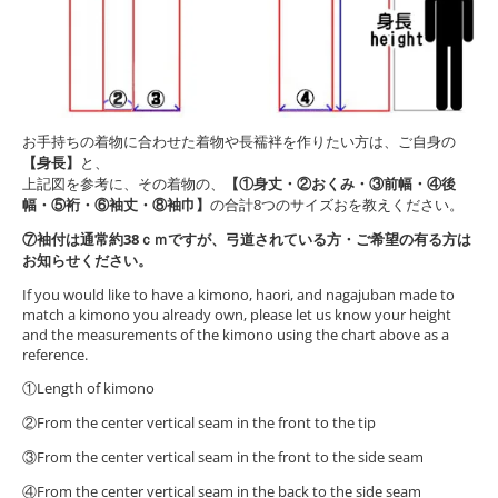
お手持ちの着物に合わせた着物や長襦袢を作りたい方は、ご自身の
【身長】
と、
上記図を参考に、その着物の、
【①身丈・②おくみ・③前幅・④後
幅・⑤裄・⑥袖丈・⑧袖巾】
の合計8つのサイズおを教えください。
⑦袖付は通常約38ｃｍですが、弓道されている方・ご希望の有る方は
お知らせください。
If you would like to have a kimono, haori, and nagajuban made to
match a kimono you already own, please let us know your height
and the measurements of the kimono using the chart above as a
reference.
①Length of kimono
②From the center vertical seam in the front to the tip
③From the center vertical seam in the front to the side seam
④From the center vertical seam in the back to the side seam