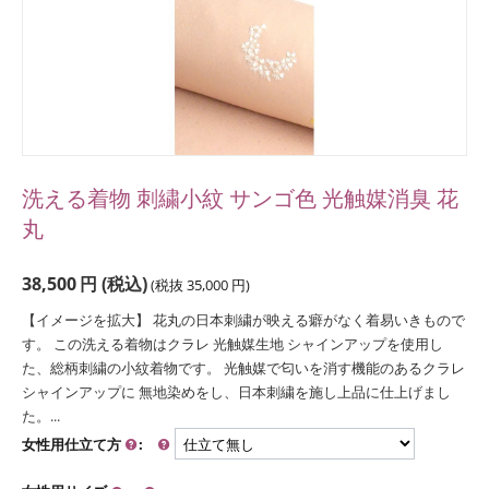
洗える着物 刺繍小紋 サンゴ色 光触媒消臭 花
丸
38,500
円
(税込)
(税抜
35,000
円
)
【イメージを拡大】 花丸の日本刺繍が映える癖がなく着易いきもので
す。 この洗える着物はクラレ 光触媒生地 シャインアップを使用し
た、総柄刺繍の小紋着物です。 光触媒で匂いを消す機能のあるクラレ
シャインアップに 無地染めをし、日本刺繍を施し上品に仕上げまし
た。...
女性用仕立て方
: