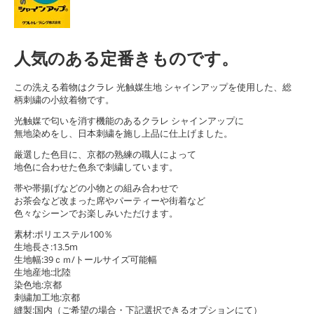
人気のある定番きものです。
この洗える着物はクラレ 光触媒生地 シャインアップを使用した、総
柄刺繍の小紋着物です。
光触媒で匂いを消す機能のあるクラレ シャインアップに
無地染めをし、日本刺繍を施し上品に仕上げました。
厳選した色目に、京都の熟練の職人によって
地色に合わせた色糸で刺繍しています。
帯や帯揚げなどの小物との組み合わせで
お茶会など改まった席やパーティーや街着など
色々なシーンでお楽しみいただけます。
素材:ポリエステル100％
生地長さ:13.5m
生地幅:39ｃｍ/トールサイズ可能幅
生地産地:北陸
染色地:京都
刺繍加工地:京都
縫製:国内（ご希望の場合・下記選択できるオプションにて）