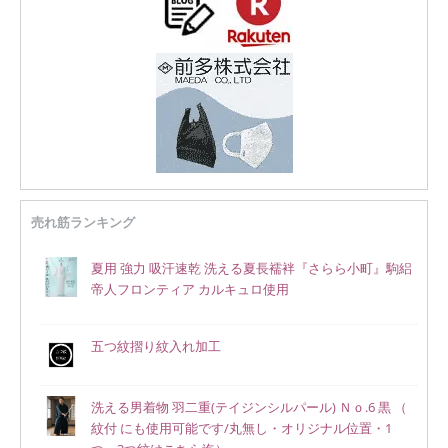
売れ筋ランキング
夏用 強力 吸汗速乾 洗える夏長襦袢『さらら小町』駒絽
帝人フロンティア カルキュロ使用
五つ紋摺り紋入れ加工
洗える男着物 羽二重(テイジンシルパール) Ｎｏ.6 黒 （
紋付 にも使用可能です/丸無し・オリジナル位置・1