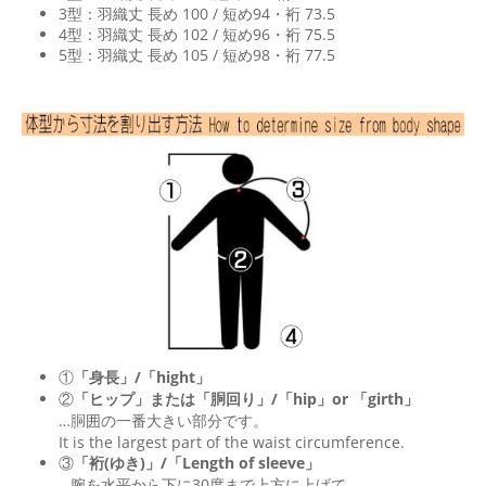
3型：羽織丈 長め 100 / 短め94・裄 73.5
4型：羽織丈 長め 102 / 短め96・裄 75.5
5型：羽織丈 長め 105 / 短め98・裄 77.5
①
「身長」/「hight」
②
「ヒップ」または「胴回り」/「
hip
」or 「
girth
」
…胴囲の一番大きい部分です。
It is the largest part of the waist circumference.
③
「裄(ゆき)」/「Length of sleeve」
…腕を水平から下に30度まで上方に上げて、