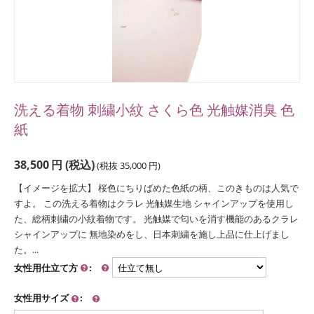
洗える着物 刺繍小紋 さくら色 光触媒消臭 色
紙
38,500
円
(税込)
(税抜
35,000
円
)
【イメージを拡大】 桜色にちりばめた色紙の柄、このきものは人気で
すよ。 この洗える着物はクラレ 光触媒生地 シャインアップを使用し
た、総柄刺繍の小紋着物です。 光触媒で匂いを消す機能のあるクラレ
シャインアップに 無地染めをし、日本刺繍を施し上品に仕上げまし
た。...
女性用仕立て方
:
女性用サイズ
: