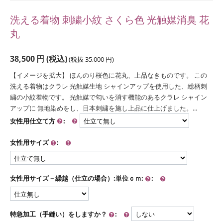
洗える着物 刺繍小紋 さくら色 光触媒消臭 花
丸
38,500
円
(税込)
(税抜
35,000
円
)
【イメージを拡大】 ほんのり桜色に花丸、上品なきものです。 この
洗える着物はクラレ 光触媒生地 シャインアップを使用した、総柄刺
繍の小紋着物です。 光触媒で匂いを消す機能のあるクラレ シャイン
アップに 無地染めをし、日本刺繍を施し上品に仕上げました。...
女性用仕立て方
:
女性用サイズ
:
女性用サイズ－繰越（仕立の場合）:単位ｃｍ:
:
特急加工（手縫い）をしますか？
: