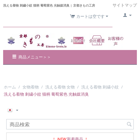
サイトマップ
洗える着物 刺繍小紋 猫柄 葡萄紫色 光触媒消臭 | 京都きもの工房
カートは空です
商品メニュー＞＞
ホーム
/
女物着物
/
洗える着物 女物
/
洗える着物 刺繍小紋
/
洗える着物 刺繍小紋 猫柄 葡萄紫色 光触媒消臭
!
NEW
新着商品
!