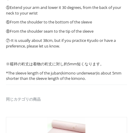
⑤Extend your arm and lower it 30 degrees, from the back of your
neck to your wrist
⑥From the shoulder to the bottom of the sleeve
⑧From the shoulder seam to the tip of the sleeve
⑦-It is usually about 38cm, but if you practice Kyudo or have a
preference, please let us know.
※襦袢の裄丈は着物の裄丈に対し約5mm短くなります。
*The sleeve length of the juban(kimono underwear)is about 5mm
shorter than the sleeve length of the kimono.
同じカテゴリの商品