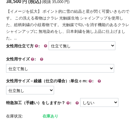
38,500
円
(税込)
(税抜
35,000
円
)
【イメージを拡大】 ポイント的に雪の結晶と星が閃く可愛いきもので
す。 この洗える着物はクラレ 光触媒生地 シャインアップを使用し
た、総柄刺繍の小紋着物です。 光触媒で匂いを消す機能のあるクラレ
シャインアップに 無地染めをし、日本刺繍を施し上品に仕上げまし
た。...
女性用仕立て方
:
女性用サイズ
:
女性用サイズ－繰越（仕立の場合）:単位ｃｍ:
:
特急加工（手縫い）をしますか？
:
在庫状況:
在庫あり