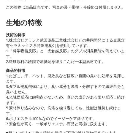
この着物は単品販売です。写真の帯・帯揚・帯締めは付属しません。
生地の特徴
技術的特徴
1.株式会社クラレと武田薬品工業株式会社との共同開発による金属含
有セラミックス系特殊消臭剤を使用しています。
1.「科学吸着反応」と「光触媒反応」のダブル消臭機能を備えていま
す。
2.繊維原料の段階で消臭剤を練りこんだ一体型素材です。
商品的特徴
1.たばこ、汗、ペット、腐敗臭など幅広い範囲の臭いに効果を発揮し
ます。
3.ダブル消臭機構により、臭い成分を吸着・分解するので繊維自身も
臭いません。
4.光触媒反応は飽和点がないため、臭いの成分がある限り反応し続け
ます。
5.素材練り込みなので、洗濯を繰り返しても、性能は維持し続けま
す。
6.ポリエステル100％なのでイージーケア商品です。
7.安全性が高く、一般ポリエステル商品と同様に扱えます。
■新しいポリエステル繊維の特徴は下記の通り兼ね備えています。