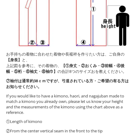
お手持ちの着物に合わせた着物や長襦袢を作りたい方は、ご自身の
【身長】
と、
上記図を参考に、その着物の、
【①身丈・②おくみ・③前幅・④後
幅・⑤裄・⑥袖丈・⑧袖巾】
の合計8つのサイズおを教えください。
⑦袖付は通常約38ｃｍですが、弓道されている方・ご希望の有る方は
お知らせください。
If you would like to have a kimono, haori, and nagajuban made to
match a kimono you already own, please let us know your height
and the measurements of the kimono using the chart above as a
reference.
①Length of kimono
②From the center vertical seam in the front to the tip