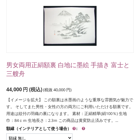
男女両用正絹額裏 白地に墨絵 手描き 富士と
三艘舟
44,000
円
(税込)
(税抜
40,000
円
)
【イメージを拡大】 この額裏は水墨画のような重厚な雰囲気が魅力で
す。 そしてまた男性・女性の方の両方にご利用いただける額裏です。
用途は紋付の羽織の裏になります。 素材：正絹精華(絹100％) 生地
巾：84ｃｍ 生地長さ：2.3ｍ この商品は黄変防止済みです。...
額縁（インテリアとして使う場合）
: