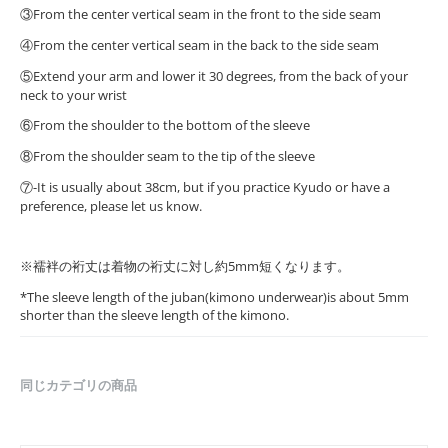
③From the center vertical seam in the front to the side seam
④From the center vertical seam in the back to the side seam
⑤Extend your arm and lower it 30 degrees, from the back of your
neck to your wrist
⑥From the shoulder to the bottom of the sleeve
⑧From the shoulder seam to the tip of the sleeve
⑦-It is usually about 38cm, but if you practice Kyudo or have a
preference, please let us know.
※襦袢の裄丈は着物の裄丈に対し約5mm短くなります。
*The sleeve length of the juban(kimono underwear)is about 5mm
shorter than the sleeve length of the kimono.
同じカテゴリの商品