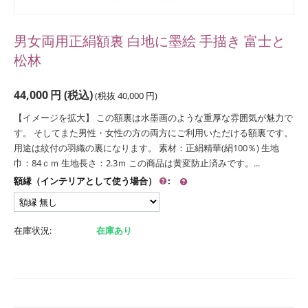
男女両用正絹額裏 白地に墨絵 手描き 富士と
松林
44,000
円
(税込)
(税抜
40,000
円
)
【イメージを拡大】 この額裏は水墨画のような重厚な雰囲気が魅力で
す。 そしてまた男性・女性の方の両方にご利用いただける額裏です。
用途は紋付の羽織の裏になります。 素材：正絹精華(絹100％) 生地
巾：84ｃｍ 生地長さ：2.3ｍ この商品は黄変防止済みです。...
額縁（インテリアとして使う場合）
:
在庫状況:
在庫あり