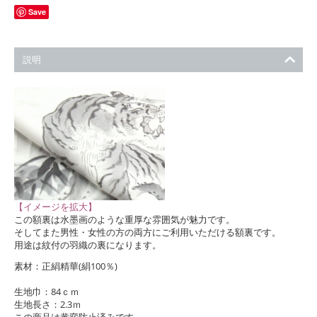
Save
説明
【イメージを拡大】
この額裏は水墨画のような重厚な雰囲気が魅力です。
そしてまた男性・女性の方の両方にご利用いただける額裏です。
用途は紋付の羽織の裏になります。
素材：正絹精華(絹100％)
生地巾：84ｃｍ
生地長さ：2.3ｍ
この商品は黄変防止済みです。