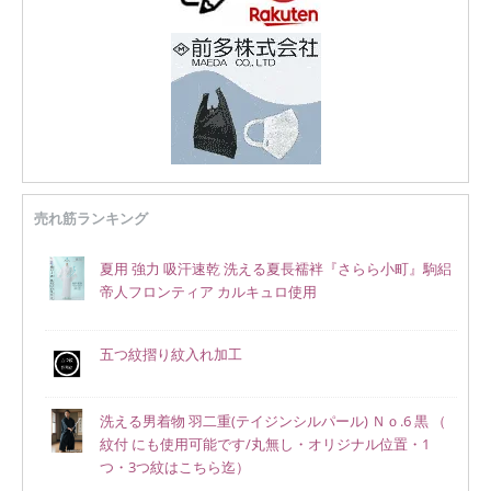
売れ筋ランキング
夏用 強力 吸汗速乾 洗える夏長襦袢『さらら小町』駒絽
帝人フロンティア カルキュロ使用
五つ紋摺り紋入れ加工
洗える男着物 羽二重(テイジンシルパール) Ｎｏ.6 黒 （
紋付 にも使用可能です/丸無し・オリジナル位置・1
つ・3つ紋はこちら迄）