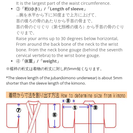
It is the largest part of the waist circumference.
③
「裄(ゆき)」/「Length of sleeve」
…腕を水平から下に30度まで上方に上げて、
首の後ろの骨のあたりから手首の骨まで。
首の骨のぐりぐり（第七頸椎の後ろ）から手首の骨のぐり
ぐりまで。
Raise your arms up to 30 degrees below horizontal,
From around the back bone of the neck to the wrist
bone. From the neck bone gouge (behind the seventh
cervical vertebra) to the wrist bone gouge.
④
「体重」/「weight」
※襦袢の裄丈は着物の裄丈に対し約5mm短くなります。
*The sleeve length of the juban(kimono underwear) is about 5mm
shorter than the sleeve length of the kimono.