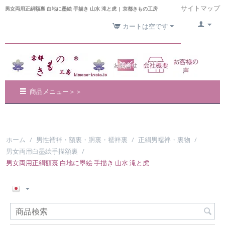
サイトマップ
男女両用正絹額裏 白地に墨絵 手描き 山水 滝と虎 | 京都きもの工房
カートは空です
商品メニュー＞＞
ホーム
/
男性襦袢・額裏・胴裏・襦袢裏
/
正絹男襦袢・裏物
/
男女両用白墨絵手描額裏
/
男女両用正絹額裏 白地に墨絵 手描き 山水 滝と虎