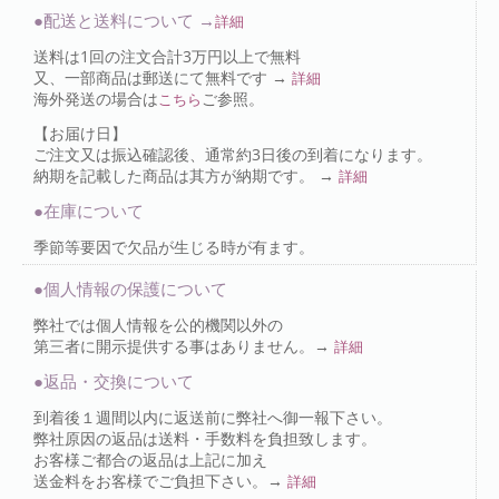
●配送と送料について →
詳細
送料は1回の注文合計3万円以上で無料
又、一部商品は郵送にて無料です →
詳細
海外発送の場合は
ご参照。
こちら
【お届け日】
ご注文又は振込確認後、通常約3日後の到着になります。
納期を記載した商品は其方が納期です。 →
詳細
●在庫について
季節等要因で欠品が生じる時が有ます。
●個人情報の保護について
弊社では個人情報を公的機関以外の
第三者に開示提供する事はありません。→
詳細
●返品・交換について
到着後１週間以内に返送前に弊社へ御一報下さい。
弊社原因の返品は送料・手数料を負担致します。
お客様ご都合の返品は上記に加え
送金料をお客様でご負担下さい。→
詳細