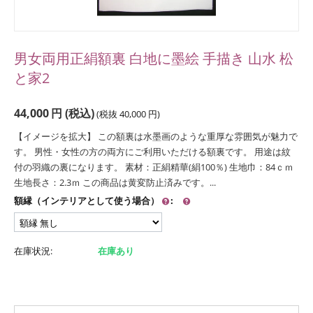
男女両用正絹額裏 白地に墨絵 手描き 山水 松
と家2
44,000
円
(税込)
(税抜
40,000
円
)
【イメージを拡大】 この額裏は水墨画のような重厚な雰囲気が魅力で
す。 男性・女性の方の両方にご利用いただける額裏です。 用途は紋
付の羽織の裏になります。 素材：正絹精華(絹100％) 生地巾：84ｃｍ
生地長さ：2.3ｍ この商品は黄変防止済みです。...
額縁（インテリアとして使う場合）
:
在庫状況:
在庫あり