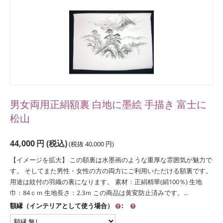
男女両用正絹額裏 白地に墨絵 手描き 富士に
松山
44,000
円
(税込)
(税抜
40,000
円
)
【イメージを拡大】 この額裏は水墨画のような重厚な雰囲気が魅力で
す。 そしてまた男性・女性の方の両方にご利用いただける額裏です。
用途は紋付の羽織の裏になります。 素材：正絹精華(絹100％) 生地
巾：84ｃｍ 生地長さ：2.3ｍ この商品は黄変防止済みです。...
額縁（インテリアとして使う場合）
: