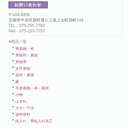
〒604-8206
京都市中京区新町通り三条上る町頭町104
TEL：075-255-7783
FAX：075-255-7707
●商品一覧
男着物・袴
男襦袢・裏物
男物帯
女性着物
襦袢・裏物
麻
卒業着物・袴・襦袢
小物
はぎれ
大きい寸法
送料無料
紋入れ・華紋入れ加工