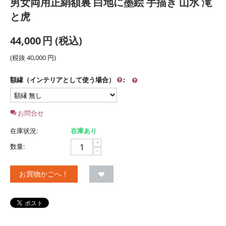
男女両用正絹額裏 白地に墨絵 手描き 山水 滝
と虎
44,000
円
(税込)
(税抜
40,000
円
)
額縁（インテリアとして使う場合）
:
お問合せ
在庫状況:
在庫あり
+
数量:
−
お買物かごへ！