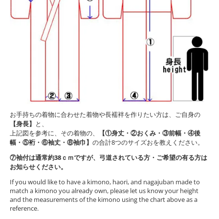
お手持ちの着物に合わせた着物や長襦袢を作りたい方は、ご自身の
【身長】
と、
上記図を参考に、その着物の、
【①身丈・②おくみ・③前幅・④後
幅・⑤裄・⑥袖丈・⑧袖巾】
の合計8つのサイズおを教えください。
⑦袖付は通常約38ｃｍですが、弓道されている方・ご希望の有る方は
お知らせください。
If you would like to have a kimono, haori, and nagajuban made to
match a kimono you already own, please let us know your height
and the measurements of the kimono using the chart above as a
reference.