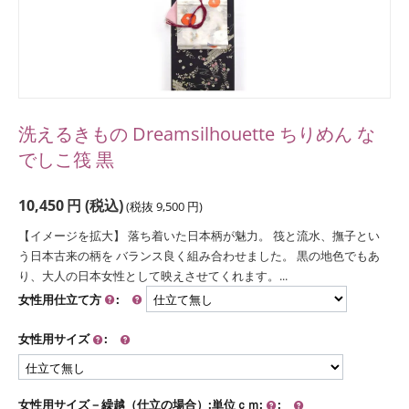
洗えるきもの Dreamsilhouette ちりめん な
でしこ筏 黒
10,450
円
(税込)
(税抜
9,500
円
)
【イメージを拡大】 落ち着いた日本柄が魅力。 筏と流水、撫子とい
う日本古来の柄を バランス良く組み合わせました。 黒の地色でもあ
り、大人の日本女性として映えさせてくれます。...
女性用仕立て方
:
女性用サイズ
:
女性用サイズ－繰越（仕立の場合）:単位ｃｍ:
: