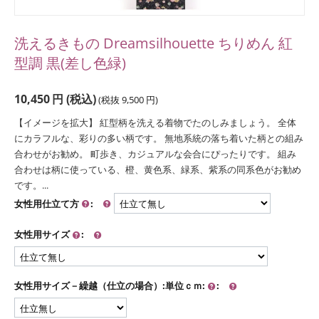
洗えるきもの Dreamsilhouette ちりめん 紅
型調 黒(差し色緑)
10,450
円
(税込)
(税抜
9,500
円
)
【イメージを拡大】 紅型柄を洗える着物でたのしみましょう。 全体
にカラフルな、彩りの多い柄です。 無地系統の落ち着いた柄との組み
合わせがお勧め。 町歩き、カジュアルな会合にぴったりです。 組み
合わせは柄に使っている、橙、黄色系、緑系、紫系の同系色がお勧め
です。...
女性用仕立て方
:
女性用サイズ
:
女性用サイズ－繰越（仕立の場合）:単位ｃｍ:
: