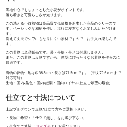
黒地中心でもちょっとした小花がポイントです。
落ち着きと可愛らしさが光ります。
この洗える小紋着物は高品質で低価格を追求した商品のシリーズで
す。ベーシックな和柄を使い、流行に左右なくお楽しみいただけま
す。
洗えて丈夫でシワにもなりにくい素材ですので、お手入れ楽ちんで
す。
この着物は単品販売です。帯・帯揚・帯メは付属しません。
また、この着物は反物ですから、体型にぴったりなお着物を作るのに
最適です。
着物の反物生地は巾38.5cm・長さは71.5cmです。（裄丈72.6ｃｍまで
対応可能）
生地：国内/染色：国内/縫製：国内ロイヤル(仕立ご希望の場合)
仕立てと寸法について
上記プルダウンで反物/仕立て方をご選択下さい。
・反物ご希望：「仕立て無し」をお選び下さい。
・仕立てご希望 ：
サイズ表
よりお選び下さい。