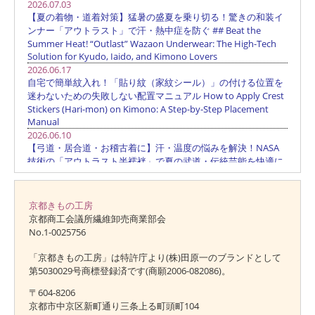
京都きもの工房
京都商工会議所繊維卸売商業部会
No.1-0025756
「京都きもの工房」は特許庁より(株)田原一のブランドとして
第5030029号商標登録済です(商願2006-082086)。
〒604-8206
京都市中京区新町通り三条上る町頭町104