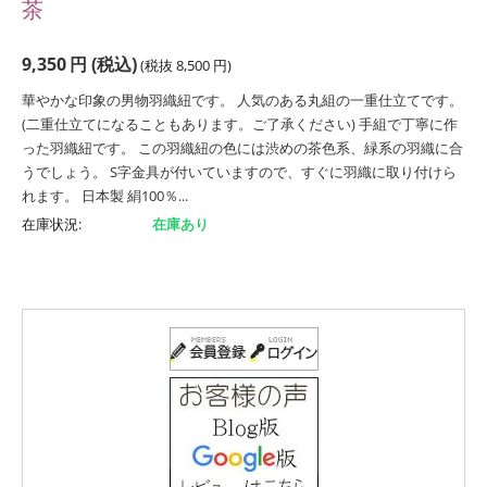
茶
9,350
円
(税込)
(税抜
8,500
円
)
華やかな印象の男物羽織紐です。 人気のある丸組の一重仕立てです。
(二重仕立てになることもあります。ご了承ください) 手組で丁寧に作
った羽織紐です。 この羽織紐の色には渋めの茶色系、緑系の羽織に合
うでしょう。 S字金具が付いていますので、すぐに羽織に取り付けら
れます。 日本製 絹100％...
在庫状況:
在庫あり