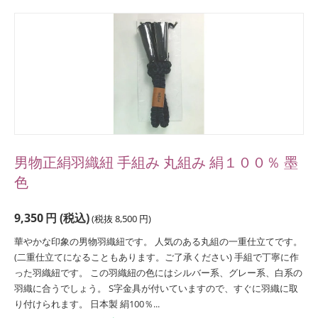
男物正絹羽織紐 手組み 丸組み 絹１００％ 墨
色
9,350
円
(税込)
(税抜
8,500
円
)
華やかな印象の男物羽織紐です。 人気のある丸組の一重仕立てです。
(二重仕立てになることもあります。ご了承ください) 手組で丁寧に作
った羽織紐です。 この羽織紐の色にはシルバー系、グレー系、白系の
羽織に合うでしょう。 S字金具が付いていますので、すぐに羽織に取
り付けられます。 日本製 絹100％...