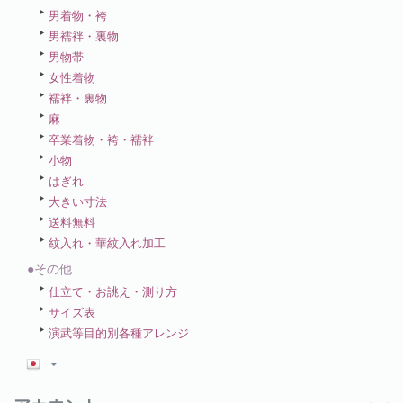
男着物・袴
男襦袢・裏物
男物帯
女性着物
襦袢・裏物
麻
卒業着物・袴・襦袢
小物
はぎれ
大きい寸法
送料無料
紋入れ・華紋入れ加工
●その他
仕立て・お誂え・測り方
サイズ表
演武等目的別各種アレンジ