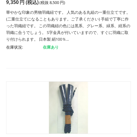
9,350
円
(税込)
(税抜
8,500
円
)
華やかな印象の男物羽織紐です。 人気のある丸組の一重仕立てです。
(二重仕立てになることもあります。ご了承ください) 手組で丁寧に作
った羽織紐です。 この羽織紐の色には黒系、グレー系、緑系、紺系の
羽織に合うでしょう。 S字金具が付いていますので、すぐに羽織に取
り付けられます。 日本製 絹100％...
在庫状況:
在庫あり