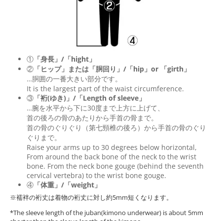
①
「身長」/「hight」
②
「ヒップ」または「胴回り」/「
hip
」or 「
girth
」
…胴囲の一番大きい部分です。
It is the largest part of the waist circumference.
③
「裄(ゆき)」/「Length of sleeve」
…腕を水平から下に30度まで上方に上げて、
首の後ろの骨のあたりから手首の骨まで。
首の骨のぐりぐり（第七頸椎の後ろ）から手首の骨のぐり
ぐりまで。
Raise your arms up to 30 degrees below horizontal,
From around the back bone of the neck to the wrist
bone. From the neck bone gouge (behind the seventh
cervical vertebra) to the wrist bone gouge.
④
「体重」/「weight」
※襦袢の裄丈は着物の裄丈に対し約5mm短くなります。
*The sleeve length of the juban(kimono underwear) is about 5mm