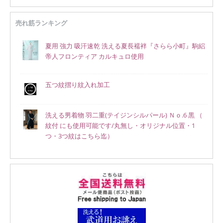
売れ筋ランキング
夏用 強力 吸汗速乾 洗える夏長襦袢『さらら小町』駒絽
帝人フロンティア カルキュロ使用
五つ紋摺り紋入れ加工
洗える男着物 羽二重(テイジンシルパール) Ｎｏ.6 黒 （
紋付 にも使用可能です/丸無し・オリジナル位置・1
つ・3つ紋はこちら迄）