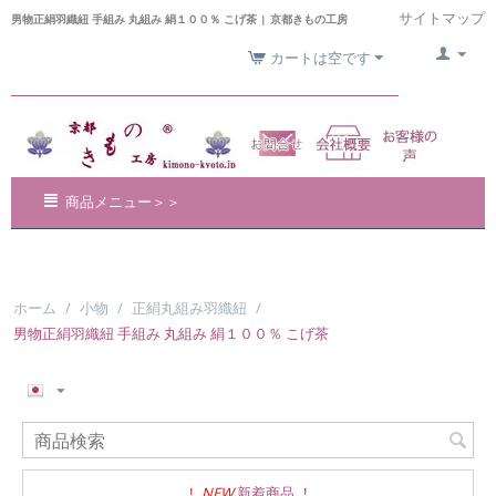
サイトマップ
男物正絹羽織紐 手組み 丸組み 絹１００％ こげ茶 | 京都きもの工房
カートは空です
商品メニュー＞＞
ホーム
/
小物
/
正絹丸組み羽織紐
/
男物正絹羽織紐 手組み 丸組み 絹１００％ こげ茶
!
NEW
新着商品
!