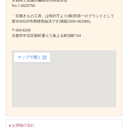
京都商工会議所繊維卸売商業部会
No.1-0025756
「京都きもの工房」は特許庁より(株)田原一のブランドとして
第5030029号商標登録済です(商願2006-082086)。
〒604-8206
京都市中京区新町通り三条上る町頭町104
● お買物の流れ