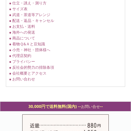
● 仕立・誂え・測り方
● サイズ表
● 武道・茶道等アレンジ
● 配送・返品・キャンセル
● お支払・送料
● 海外への発送
● 商品について
● 着物Ｑ&Ａと豆知識
● 小売・神社・団体様へ
● 代理店契約
● プライバシー
● 反社会的勢力の排除条項
● 会社概要とアクセス
● お問い合わせ
30,000円で送料無料(国内) -
-
--
お問い合せ