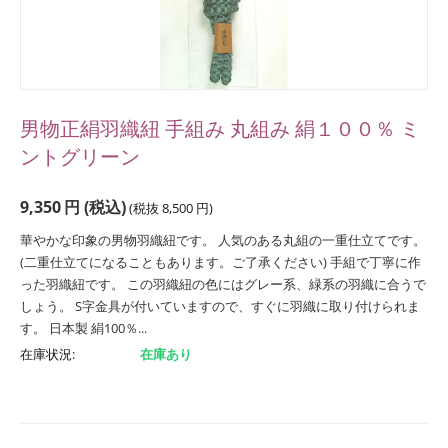
男物正絹羽織紐 手組み 丸組み 絹１００％ ミ
ントグリーン
9,350
円
(税込)
(税抜
8,500
円
)
華やかな印象の男物羽織紐です。 人気のある丸組の一重仕立てです。
(二重仕立てになることもあります。ご了承ください) 手組で丁寧に作
った羽織紐です。 この羽織紐の色にはグレー系、緑系の羽織に合うで
しょう。 S字金具が付いていますので、すぐに羽織に取り付けられま
す。 日本製 絹100％...
在庫状況:
在庫あり