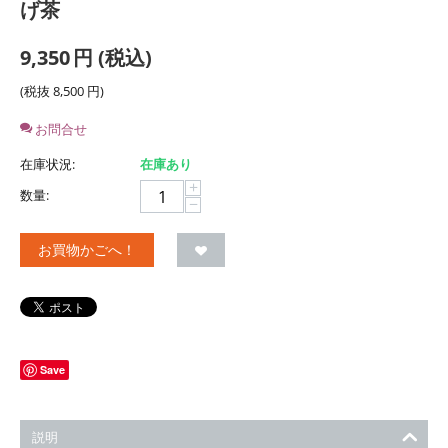
げ茶
9,350
円
(税込)
(税抜
8,500
円
)
お問合せ
在庫状況:
在庫あり
+
数量:
−
お買物かごへ！
Save
説明