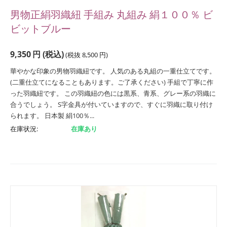
男物正絹羽織紐 手組み 丸組み 絹１００％ ビ
ビットブルー
9,350
円
(税込)
(税抜
8,500
円
)
華やかな印象の男物羽織紐です。 人気のある丸組の一重仕立てです。
(二重仕立てになることもあります。ご了承ください) 手組で丁寧に作
った羽織紐です。 この羽織紐の色には黒系、青系、グレー系の羽織に
合うでしょう。 S字金具が付いていますので、すぐに羽織に取り付け
られます。 日本製 絹100％...
在庫状況:
在庫あり