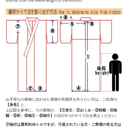
shorter than the sleeve length of the kimono.
お手持ちの着物に合わせた着物や長襦袢を作りたい方は、ご自身の
【身長】
と、
上記図を参考に、その着物の、
【①身丈・②おくみ・③前幅・④後
幅・⑤裄・⑥袖丈・⑧袖巾】
の合計8つのサイズおを教えください。
⑦袖付は通常約38ｃｍですが、弓道されている方・ご希望の有る方は