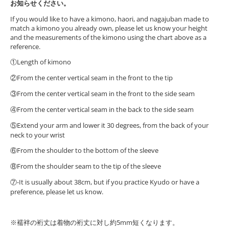
お知らせください。
If you would like to have a kimono, haori, and nagajuban made to
match a kimono you already own, please let us know your height
and the measurements of the kimono using the chart above as a
reference.
①Length of kimono
②From the center vertical seam in the front to the tip
③From the center vertical seam in the front to the side seam
④From the center vertical seam in the back to the side seam
⑤Extend your arm and lower it 30 degrees, from the back of your
neck to your wrist
⑥From the shoulder to the bottom of the sleeve
⑧From the shoulder seam to the tip of the sleeve
⑦-It is usually about 38cm, but if you practice Kyudo or have a
preference, please let us know.
※襦袢の裄丈は着物の裄丈に対し約5mm短くなります。