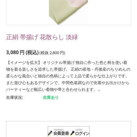
正絹 帯揚げ 花散らし 淡緑
3,080
円
(税込)
(税抜
2,800
円
)
【イメージを拡大】 オリジナル帯揚げ 独自に作った色と柄を使い着
物を着る楽しさを追求した帯揚げ。 正絹の産地・丹後産のちりめんの
柔らかな風合いと独自の色柄によって上品で柔らかな仕上がりです。
また遊び心もあるデザインで、中間色基調なので街着やお出かけから
パーティーなど幅広い着物や帯と合わせられます。...
在庫状況:
在庫あり