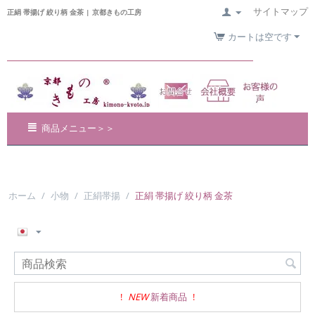
サイトマップ
正絹 帯揚げ 絞り柄 金茶 | 京都きもの工房
カートは空です
商品メニュー＞＞
ホーム
/
小物
/
正絹帯揚
/
正絹 帯揚げ 絞り柄 金茶
!
NEW
新着商品
!