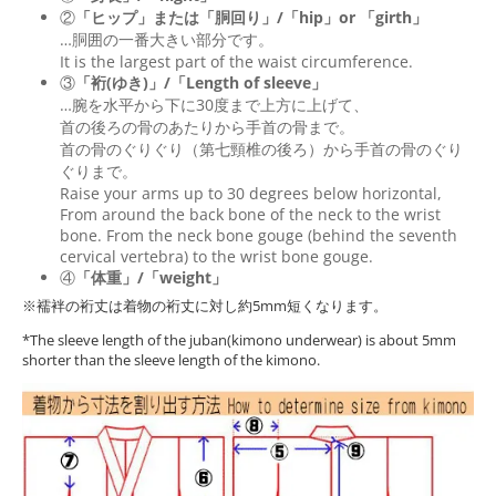
②
「ヒップ」または「胴回り」/「
hip
」or 「
girth
」
…胴囲の一番大きい部分です。
It is the largest part of the waist circumference.
③
「裄(ゆき)」/「Length of sleeve」
…腕を水平から下に30度まで上方に上げて、
首の後ろの骨のあたりから手首の骨まで。
首の骨のぐりぐり（第七頸椎の後ろ）から手首の骨のぐり
ぐりまで。
Raise your arms up to 30 degrees below horizontal,
From around the back bone of the neck to the wrist
bone. From the neck bone gouge (behind the seventh
cervical vertebra) to the wrist bone gouge.
④
「体重」/「weight」
※襦袢の裄丈は着物の裄丈に対し約5mm短くなります。
*The sleeve length of the juban(kimono underwear) is about 5mm
shorter than the sleeve length of the kimono.