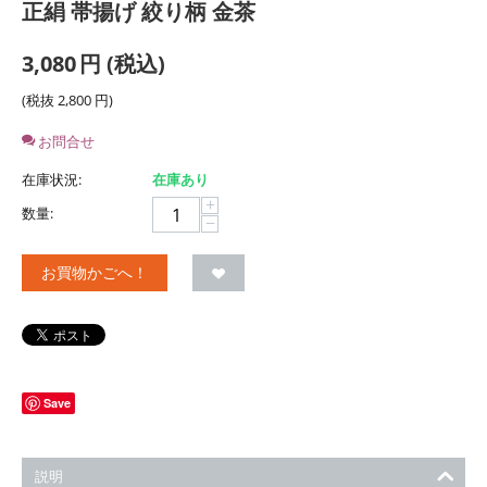
正絹 帯揚げ 絞り柄 金茶
3,080
円
(税込)
(税抜
2,800
円
)
お問合せ
在庫状況:
在庫あり
+
数量:
−
お買物かごへ！
Save
説明