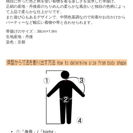
独自に作った色と柄を使い着物を着る楽しさを追求した帯揚げ。
正絹の産地・丹後産のちりめんの柔らかな風合いと独自の色柄によっ
て上品で柔らかな仕上がりです。
また遊び心もあるデザインで、中間色基調なので街着やお出かけから
パーティーなど幅広い着物や帯と合わせられます。
帯揚げのサイズ：38cm×1.9m
生地産地：丹後
染色：京都
①
「身長」/「hight」