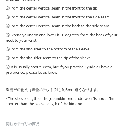
②From the center vertical seam in the front to the tip
③From the center vertical seam in the front to the side seam
④From the center vertical seam in the back to the side seam
⑤Extend your arm and lower it 30 degrees, from the back of your
neck to your wrist
⑥From the shoulder to the bottom of the sleeve
⑧From the shoulder seam to the tip of the sleeve
⑦-It is usually about 38cm, but if you practice Kyudo or have a
preference, please let us know.
※襦袢の裄丈は着物の裄丈に対し約5mm短くなります。
*The sleeve length of the juban(kimono underwear)is about 5mm
shorter than the sleeve length of the kimono.
同じカテゴリの商品