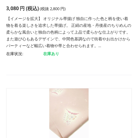
3,080
円
(税込)
(税抜
2,800
円
)
【イメージを拡大】 オリジナル帯揚げ 独自に作った色と柄を使い着
物を着る楽しさを追求した帯揚げ。 正絹の産地・丹後産のちりめんの
柔らかな風合いと独自の色柄によって上品で柔らかな仕上がりです。
また遊び心もあるデザインで、中間色基調なので街着やお出かけから
パーティーなど幅広い着物や帯と合わせられます。...
在庫状況:
在庫あり