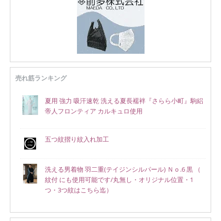
売れ筋ランキング
夏用 強力 吸汗速乾 洗える夏長襦袢『さらら小町』駒絽
帝人フロンティア カルキュロ使用
五つ紋摺り紋入れ加工
洗える男着物 羽二重(テイジンシルパール) Ｎｏ.6 黒 （
紋付 にも使用可能です/丸無し・オリジナル位置・1
つ・3つ紋はこちら迄）