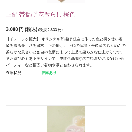
正絹 帯揚げ 花散らし 桜色
3,080
円
(税込)
(税抜
2,800
円
)
【イメージを拡大】 オリジナル帯揚げ 独自に作った色と柄を使い着
物を着る楽しさを追求した帯揚げ。 正絹の産地・丹後産のちりめんの
柔らかな風合いと独自の色柄によって上品で柔らかな仕上がりです。
また遊び心もあるデザインで、中間色基調なので街着やお出かけから
パーティーなど幅広い着物や帯と合わせられます。...
在庫状況:
在庫あり