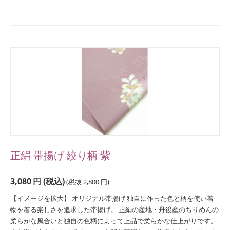
正絹 帯揚げ 絞り柄 紫
3,080
円
(税込)
(税抜
2,800
円
)
【イメージを拡大】 オリジナル帯揚げ 独自に作った色と柄を使い着
物を着る楽しさを追求した帯揚げ。 正絹の産地・丹後産のちりめんの
柔らかな風合いと独自の色柄によって上品で柔らかな仕上がりです。