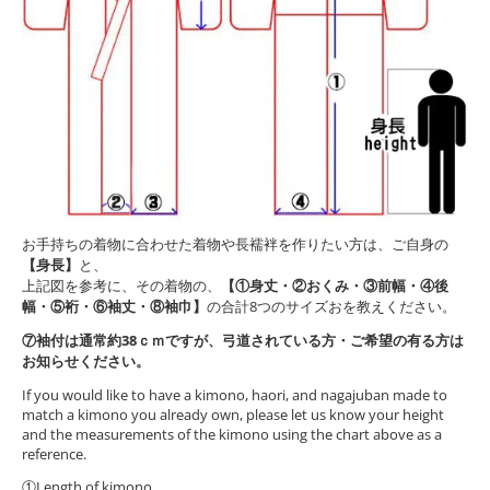
お手持ちの着物に合わせた着物や長襦袢を作りたい方は、ご自身の
【身長】
と、
上記図を参考に、その着物の、
【①身丈・②おくみ・③前幅・④後
幅・⑤裄・⑥袖丈・⑧袖巾】
の合計8つのサイズおを教えください。
⑦袖付は通常約38ｃｍですが、弓道されている方・ご希望の有る方は
お知らせください。
If you would like to have a kimono, haori, and nagajuban made to
match a kimono you already own, please let us know your height
and the measurements of the kimono using the chart above as a
reference.
①Length of kimono