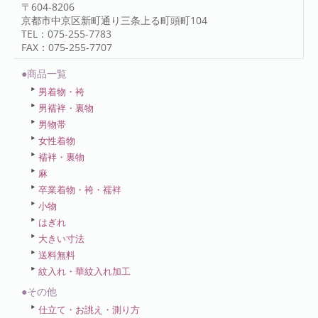
〒604-8206
京都市中京区新町通り三条上る町頭町104
TEL：075-255-7783
FAX：075-255-7707
●商品一覧
男着物・袴
男襦袢・裏物
男物帯
女性着物
襦袢・裏物
麻
卒業着物・袴・襦袢
小物
はぎれ
大きい寸法
送料無料
紋入れ・華紋入れ加工
●その他
仕立て・お誂え・測り方