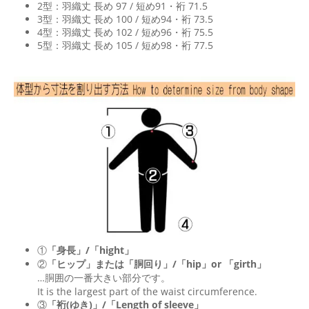
2型：羽織丈 長め 97 / 短め91・裄 71.5
3型：羽織丈 長め 100 / 短め94・裄 73.5
4型：羽織丈 長め 102 / 短め96・裄 75.5
5型：羽織丈 長め 105 / 短め98・裄 77.5
①
「身長」/「hight」
②
「ヒップ」または「胴回り」/「
hip
」or 「
girth
」
…胴囲の一番大きい部分です。
It is the largest part of the waist circumference.
③
「裄(ゆき)」/「Length of sleeve」