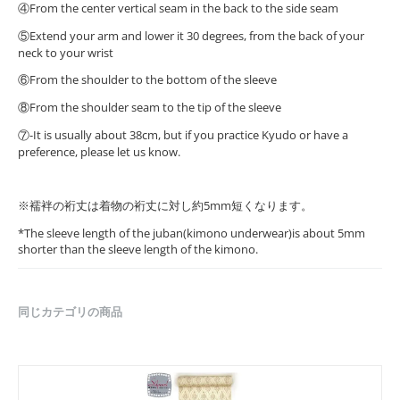
④From the center vertical seam in the back to the side seam
⑤Extend your arm and lower it 30 degrees, from the back of your
neck to your wrist
⑥From the shoulder to the bottom of the sleeve
⑧From the shoulder seam to the tip of the sleeve
⑦-It is usually about 38cm, but if you practice Kyudo or have a
preference, please let us know.
※襦袢の裄丈は着物の裄丈に対し約5mm短くなります。
*The sleeve length of the juban(kimono underwear)is about 5mm
shorter than the sleeve length of the kimono.
同じカテゴリの商品