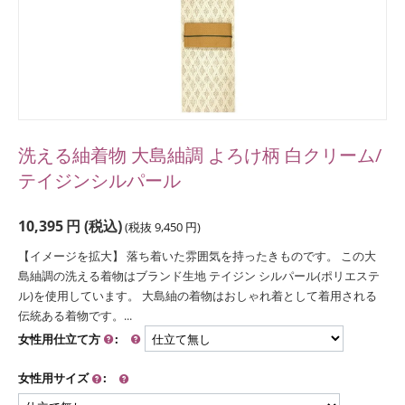
洗える紬着物 大島紬調 よろけ柄 白クリーム/
テイジンシルパール
10,395
円
(税込)
(税抜
9,450
円
)
【イメージを拡大】 落ち着いた雰囲気を持ったきものです。 この大
島紬調の洗える着物はブランド生地 テイジン シルパール(ポリエステ
ル)を使用しています。 大島紬の着物はおしゃれ着として着用される
伝統ある着物です。...
女性用仕立て方
:
女性用サイズ
: