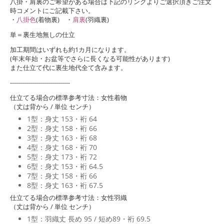
八掛・肩裏のご希望がある場合は下記のリンクよりご選択頂きご注文
時コメントにご記載下さい。
・
八掛色
(着物裏) ・
肩裏
(羽織裏)
単＝裏生地無しの仕立
加工期間はいずれも約1カ月になります。
(年末年始・お盆等でさらに長くなる可能性があります)
また仕立て代に裏生地代全て含みます。
------------------------------
仕立てる場合の標準参考寸法：女性着物
（丈は背から / 単位 センチ）
1型：身丈 153・裄 64
2型：身丈 158・裄 66
3型：身丈 163・裄 68
4型：身丈 168・裄 70
5型：身丈 173・裄 72
6型：身丈 153・裄 64.5
7型：身丈 158・裄 66
8型：身丈 163・裄 67.5
仕立てる場合の標準参考寸法：女性羽織
（丈は背から / 単位 センチ）
1型：羽織丈 長め 95 / 短め89・裄 69.5