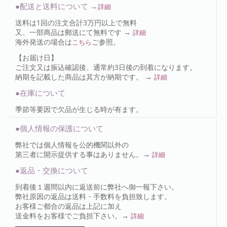
●配送と送料について →
詳細
送料は1回の注文合計3万円以上で無料
又、一部商品は郵送にて無料です →
詳細
海外発送の場合は
ご参照。
こちら
【お届け日】
ご注文又は振込確認後、通常約3日後の到着になります。
納期を記載した商品は其方が納期です。 →
詳細
●在庫について
季節等要因で欠品が生じる時が有ます。
●個人情報の保護について
弊社では個人情報を公的機関以外の
第三者に開示提供する事はありません。→
詳細
●返品・交換について
到着後１週間以内に返送前に弊社へ御一報下さい。
弊社原因の返品は送料・手数料を負担致します。
お客様ご都合の返品は上記に加え
送金料をお客様でご負担下さい。→
詳細