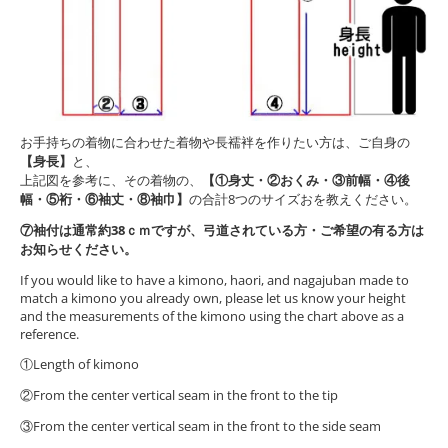
お手持ちの着物に合わせた着物や長襦袢を作りたい方は、ご自身の
【身長】
と、
上記図を参考に、その着物の、
【①身丈・②おくみ・③前幅・④後
幅・⑤裄・⑥袖丈・⑧袖巾】
の合計8つのサイズおを教えください。
⑦袖付は通常約38ｃｍですが、弓道されている方・ご希望の有る方は
お知らせください。
If you would like to have a kimono, haori, and nagajuban made to
match a kimono you already own, please let us know your height
and the measurements of the kimono using the chart above as a
reference.
①Length of kimono
②From the center vertical seam in the front to the tip
③From the center vertical seam in the front to the side seam