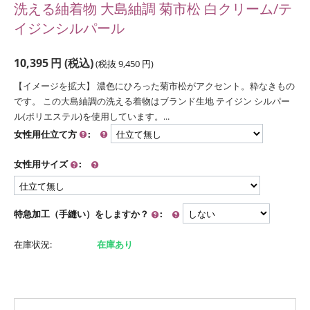
洗える紬着物 大島紬調 菊市松 白クリーム/テ
イジンシルパール
10,395
円
(税込)
(税抜
9,450
円
)
【イメージを拡大】 濃色にひろった菊市松がアクセント。粋なきもの
です。 この大島紬調の洗える着物はブランド生地 テイジン シルパー
ル(ポリエステル)を使用しています。...
女性用仕立て方
:
女性用サイズ
:
特急加工（手縫い）をしますか？
:
在庫状況:
在庫あり