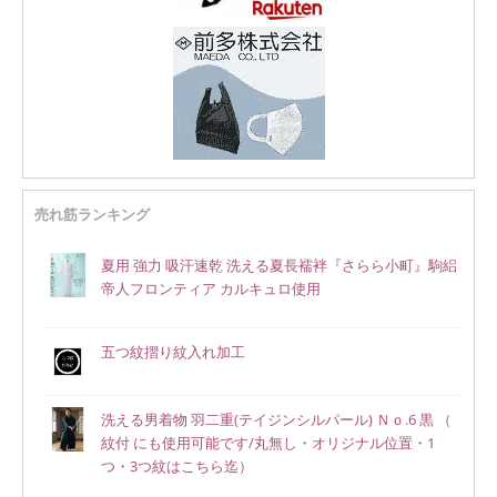
売れ筋ランキング
夏用 強力 吸汗速乾 洗える夏長襦袢『さらら小町』駒絽
帝人フロンティア カルキュロ使用
五つ紋摺り紋入れ加工
洗える男着物 羽二重(テイジンシルパール) Ｎｏ.6 黒 （
紋付 にも使用可能です/丸無し・オリジナル位置・1
つ・3つ紋はこちら迄）