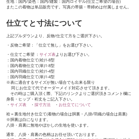
生地：国内/染色：国内/縫製：国内ロイヤル(仕立ご希望の場合)
またこの着物は単品販売です。写真の帯揚・帯締めは付属しません。
仕立てと寸法について
上記プルダウンより、反物/仕立て方をご選択下さい。
・反物ご希望：「仕立て無し」をお選び下さい。
・仕立てご希望 ：
サイズ表
よりお選び下さい。
：国内着物仕立て(袷)1-8型
：国内着物仕立て(単)1-8型
：国内羽織仕立て(袷)1-4型
：国内羽織仕立て(単)1-4型
※表に適合するサイズが無い場合でも出来る限り
同じお仕立て代でオーダーメイド対応させて頂きます。
その時はご購入頂く際、下記のリンクよりご選択頂きコメント欄に
身長・ヒップ・裄丈をご記入下さい。
・
サイズ表
・
採寸方法
・
お仕立てについて
袷＝裏生地付き仕立て(着物の場合は胴裏・八掛/羽織の場合は肩裏)
※胴裏は白になります。
八掛・肩裏に無地やぼかしの生地を使います。
通常、八掛・肩裏の色柄はお任せ頂いております。