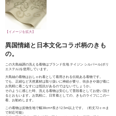
【イメージを拡大】
異国情緒と日本文化コラボ柄のきも
の。
この大島紬調の洗える着物はブランド生地 テイジン シルパール(ポリ
エステル)を使用しています。
大島紬の着物はおしゃれ着として着用される伝統ある着物です。
でも、正絹など天然素材は取り扱いに神経が要り、街歩きや遊び着に
お気軽に着こなすには抵抗があるのではないでしょうか。
そのように感じた時、洗える着物は安心して普段着としてお使い頂け
るとおもいます。お気軽に、日常着としての、きものライフにこの一
着、お勧めします。
この着物は反物生地で幅38cm×長さ12.5m以上です。（裄丈72ｃｍま
で対応可能）