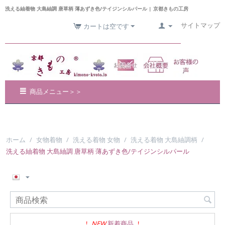
洗える紬着物 大島紬調 唐草柄 薄あずき色/テイジンシルパール | 京都きもの工房
サイトマップ
カートは空です
商品メニュー＞＞
ホーム
/
女物着物
/
洗える着物 女物
/
洗える着物 大島紬調柄
/
洗える紬着物 大島紬調 唐草柄 薄あずき色/テイジンシルパール
!
NEW
新着商品
!