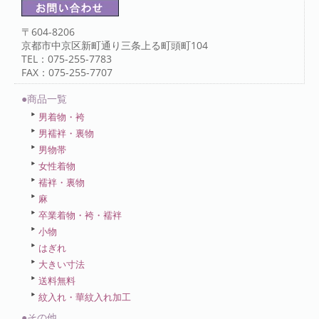
〒604-8206
京都市中京区新町通り三条上る町頭町104
TEL：075-255-7783
FAX：075-255-7707
●商品一覧
男着物・袴
男襦袢・裏物
男物帯
女性着物
襦袢・裏物
麻
卒業着物・袴・襦袢
小物
はぎれ
大きい寸法
送料無料
紋入れ・華紋入れ加工
●その他