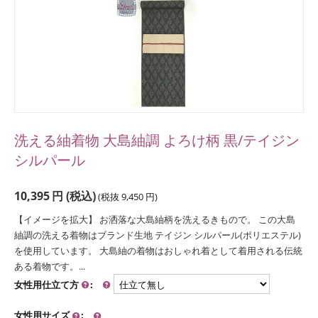
洗える紬着物 大島紬調 よろけ柄 黒/テイジン
シルパール
10,395
円
(税込)
(税抜
9,450
円
)
【イメージを拡大】 お洒落な大島紬柄を洗えるきもので。 この大島
紬調の洗える着物はブランド生地 テイジン シルパール(ポリエステル)
を使用しています。 大島紬の着物はおしゃれ着として着用される伝統
ある着物です。...
女性用仕立て方
:
女性用サイズ
: