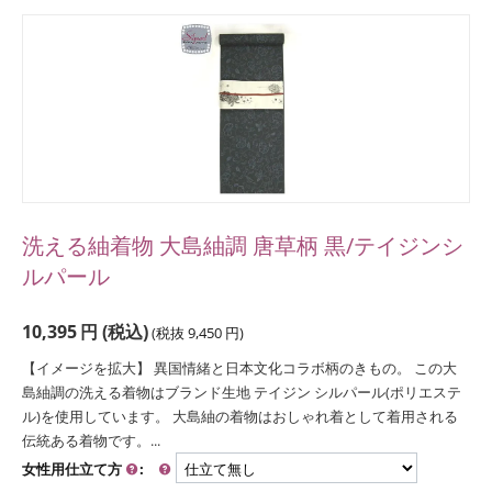
洗える紬着物 大島紬調 唐草柄 黒/テイジンシ
ルパール
10,395
円
(税込)
(税抜
9,450
円
)
【イメージを拡大】 異国情緒と日本文化コラボ柄のきもの。 この大
島紬調の洗える着物はブランド生地 テイジン シルパール(ポリエステ
ル)を使用しています。 大島紬の着物はおしゃれ着として着用される
伝統ある着物です。...
女性用仕立て方
: