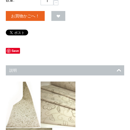
−
お買物かごへ！
Save
説明