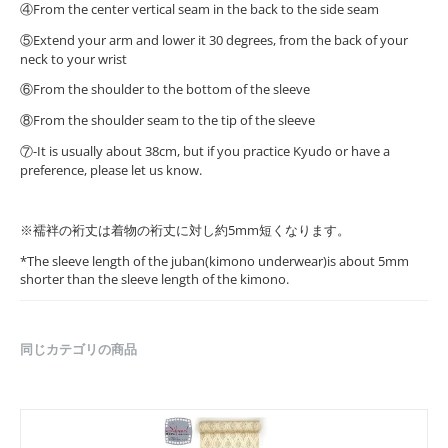
④From the center vertical seam in the back to the side seam
⑤Extend your arm and lower it 30 degrees, from the back of your
neck to your wrist
⑥From the shoulder to the bottom of the sleeve
⑧From the shoulder seam to the tip of the sleeve
⑦-It is usually about 38cm, but if you practice Kyudo or have a
preference, please let us know.
※襦袢の裄丈は着物の裄丈に対し約5mm短くなります。
*The sleeve length of the juban(kimono underwear)is about 5mm
shorter than the sleeve length of the kimono.
同じカテゴリの商品