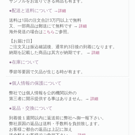
サンプルをお送りできる商品も有ます。
●配送と送料について →
詳細
送料は1回の注文合計3万円以上で無料
又、一部商品は郵送にて無料です →
詳細
海外発送の場合は
ご参照。
こちら
【お届け日】
ご注文又は振込確認後、通常約3日後の到着になります。
納期を記載した商品は其方が納期です。 →
詳細
●在庫について
季節等要因で欠品が生じる時が有ます。
●個人情報の保護について
弊社では個人情報を公的機関以外の
第三者に開示提供する事はありません。→
詳細
●返品・交換について
到着後１週間以内に返送前に弊社へ御一報下さい。
弊社原因の返品は送料・手数料を負担致します。
お客様ご都合の返品は上記に加え
送金料をお客様でご負担下さい。→
詳細