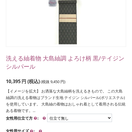
洗える紬着物 大島紬調 よろけ柄 黒/テイジン
シルパール
10,395
円
(税込)
(税抜
9,450
円
)
【イメージを拡大】 お洒落な大島紬柄を洗えるきもので。 この大島
紬調の洗える着物はブランド生地 テイジン シルパール(ポリエステル)
を使用しています。 大島紬の着物はおしゃれ着として着用される伝統
ある着物です。...
女性用仕立て方
:
女性用サイズ
: