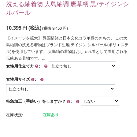
洗える紬着物 大島紬調 唐草柄 黒/テイジンシ
ルパール
10,395
円
(税込)
(税抜
9,450
円
)
【イメージを拡大】 異国情緒と日本文化コラボ柄のきもの。 この大
島紬調の洗える着物はブランド生地 テイジン シルパール(ポリエステ
ル)を使用しています。 大島紬の着物はおしゃれ着として着用される
伝統ある着物です。...
女性用仕立て方
:
女性用サイズ
:
特急加工（手縫い）をしますか？
:
在庫状況:
在庫あり