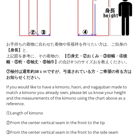
お手持ちの着物に合わせた着物や長襦袢を作りたい方は、ご自身の
【身長】
と、
上記図を参考に、その着物の、
【①身丈・②おくみ・③前幅・④後
幅・⑤裄・⑥袖丈・⑧袖巾】
の合計8つのサイズおを教えください。
⑦袖付は通常約38ｃｍですが、弓道されている方・ご希望の有る方は
お知らせください。
If you would like to have a kimono, haori, and nagajuban made to
match a kimono you already own, please let us know your height
and the measurements of the kimono using the chart above as a
reference.
①Length of kimono
②From the center vertical seam in the front to the tip
③From the center vertical seam in the front to the side seam