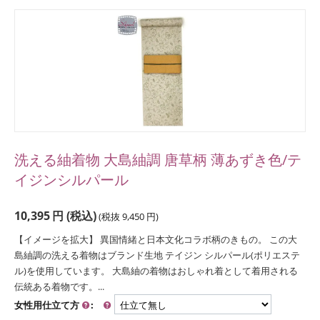
洗える紬着物 大島紬調 唐草柄 薄あずき色/テ
イジンシルパール
10,395
円
(税込)
(税抜
9,450
円
)
【イメージを拡大】 異国情緒と日本文化コラボ柄のきもの。 この大
島紬調の洗える着物はブランド生地 テイジン シルパール(ポリエステ
ル)を使用しています。 大島紬の着物はおしゃれ着として着用される
伝統ある着物です。...
女性用仕立て方
: