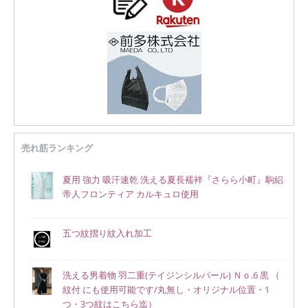
売れ筋ランキング
夏用 強力 吸汗速乾 洗える夏長襦袢『さらら小町』駒絽
帝人フロンティア カルキュロ使用
五つ紋摺り紋入れ加工
洗える男着物 羽二重(テイジンシルパール) Ｎｏ.6 黒 （
紋付 にも使用可能です/丸無し・オリジナル位置・1
つ・3つ紋はこちら迄）