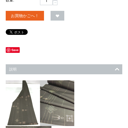
−
お買物かごへ！
Save
説明