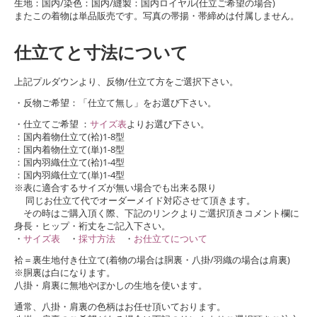
生地：国内/染色：国内/縫製：国内ロイヤル(仕立ご希望の場合)
またこの着物は単品販売です。写真の帯揚・帯締めは付属しません。
仕立てと寸法について
上記プルダウンより、反物/仕立て方をご選択下さい。
・反物ご希望：「仕立て無し」をお選び下さい。
・仕立てご希望 ：
サイズ表
よりお選び下さい。
：国内着物仕立て(袷)1-8型
：国内着物仕立て(単)1-8型
：国内羽織仕立て(袷)1-4型
：国内羽織仕立て(単)1-4型
※表に適合するサイズが無い場合でも出来る限り
同じお仕立て代でオーダーメイド対応させて頂きます。
その時はご購入頂く際、下記のリンクよりご選択頂きコメント欄に
身長・ヒップ・裄丈をご記入下さい。
・
サイズ表
・
採寸方法
・
お仕立てについて
袷＝裏生地付き仕立て(着物の場合は胴裏・八掛/羽織の場合は肩裏)
※胴裏は白になります。
八掛・肩裏に無地やぼかしの生地を使います。
通常、八掛・肩裏の色柄はお任せ頂いております。