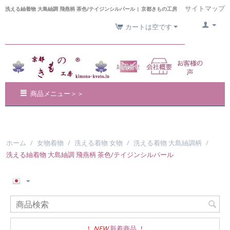
サイトマップ
洗える紬着物 大島紬調 飛燕柄 茶色/テイジンシルパール | 京都きもの工房
カートは空です
商品メニュー＞＞
ホーム
/
女物着物
/
洗える着物 女物
/
洗える着物 大島紬調柄
/
洗える紬着物 大島紬調 飛燕柄 茶色/テイジンシルパール
!
NEW
新着商品
!