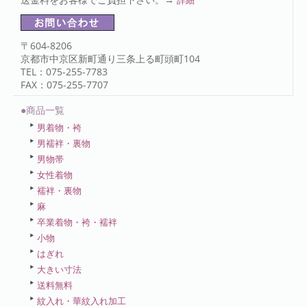
〒604-8206
京都市中京区新町通り三条上る町頭町104
TEL：075-255-7783
FAX：075-255-7707
●商品一覧
男着物・袴
男襦袢・裏物
男物帯
女性着物
襦袢・裏物
麻
卒業着物・袴・襦袢
小物
はぎれ
大きい寸法
送料無料
紋入れ・華紋入れ加工