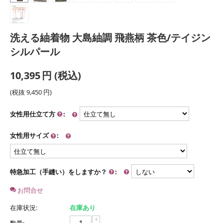
洗える紬着物 大島紬調 飛燕柄 茶色/テイジン
シルパール
10,395
円
(税込)
(税抜
9,450
円
)
女性用仕立て方
:
女性用サイズ
:
特急加工（手縫い）をしますか？
:
お問合せ
在庫状況:
在庫あり
+
数量: