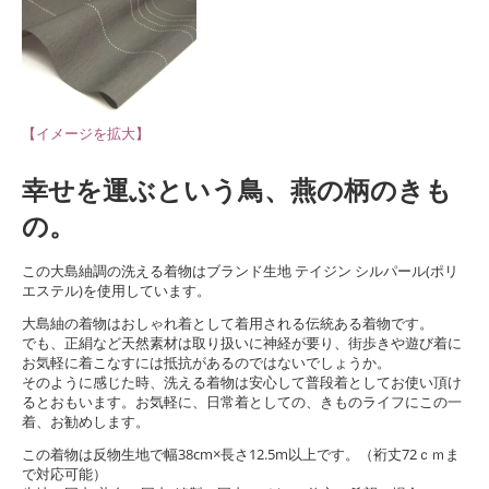
【イメージを拡大】
幸せを運ぶという鳥、燕の柄のきも
の。
この大島紬調の洗える着物はブランド生地 テイジン シルパール(ポリ
エステル)を使用しています。
大島紬の着物はおしゃれ着として着用される伝統ある着物です。
でも、正絹など天然素材は取り扱いに神経が要り、街歩きや遊び着に
お気軽に着こなすには抵抗があるのではないでしょうか。
そのように感じた時、洗える着物は安心して普段着としてお使い頂け
るとおもいます。お気軽に、日常着としての、きものライフにこの一
着、お勧めします。
この着物は反物生地で幅38cm×長さ12.5m以上です。（裄丈72ｃｍま
で対応可能）