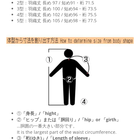
2型：羽織丈 長め 97 / 短め91・裄 71.5
3型：羽織丈 長め 100 / 短め94・裄 73.5
4型：羽織丈 長め 102 / 短め96・裄 75.5
5型：羽織丈 長め 105 / 短め98・裄 77.5
①
「身長」/「hight」
②
「ヒップ」または「胴回り」/「
hip
」or 「
girth
」
…胴囲の一番大きい部分です。
It is the largest part of the waist circumference.
③
「裄(ゆき)」/「Length of sleeve」