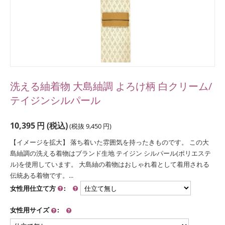
洗える紬着物 大島紬調 よろけ柄 白クリーム/
テイジンシルパール
10,395
円
(税込)
(税抜
9,450
円
)
【イメージを拡大】 落ち着いた雰囲気を持ったきものです。 この大
島紬調の洗える着物はブランド生地 テイジン シルパール(ポリエステ
ル)を使用しています。 大島紬の着物はおしゃれ着として着用される
伝統ある着物です。...
女性用仕立て方
:
女性用サイズ
: