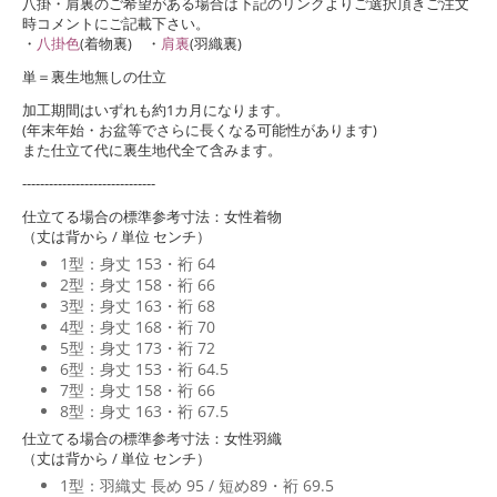
八掛・肩裏のご希望がある場合は下記のリンクよりご選択頂きご注文
時コメントにご記載下さい。
・
八掛色
(着物裏) ・
肩裏
(羽織裏)
単＝裏生地無しの仕立
加工期間はいずれも約1カ月になります。
(年末年始・お盆等でさらに長くなる可能性があります)
また仕立て代に裏生地代全て含みます。
------------------------------
仕立てる場合の標準参考寸法：女性着物
（丈は背から / 単位 センチ）
1型：身丈 153・裄 64
2型：身丈 158・裄 66
3型：身丈 163・裄 68
4型：身丈 168・裄 70
5型：身丈 173・裄 72
6型：身丈 153・裄 64.5
7型：身丈 158・裄 66
8型：身丈 163・裄 67.5
仕立てる場合の標準参考寸法：女性羽織
（丈は背から / 単位 センチ）
1型：羽織丈 長め 95 / 短め89・裄 69.5