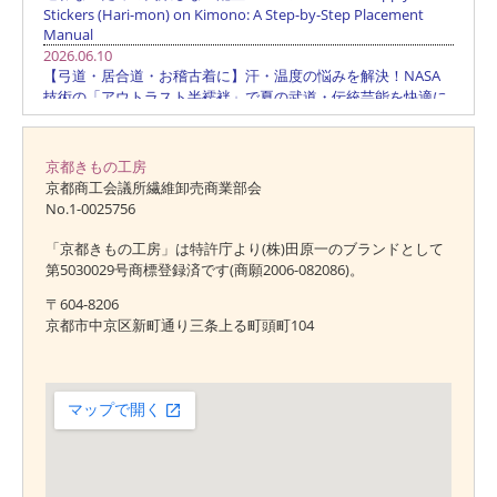
京都きもの工房
京都商工会議所繊維卸売商業部会
No.1-0025756
「京都きもの工房」は特許庁より(株)田原一のブランドとして
第5030029号商標登録済です(商願2006-082086)。
〒604-8206
京都市中京区新町通り三条上る町頭町104