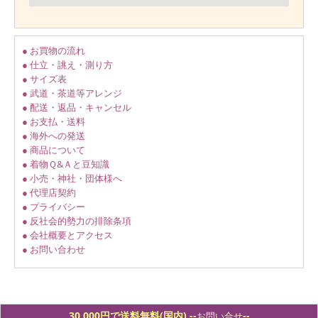
● お買物の流れ
● 仕立・誂え・測り方
● サイズ表
● 武道・茶道等アレンジ
● 配送・返品・キャンセル
● お支払・送料
● 海外への発送
● 商品について
● 着物Ｑ&Ａと豆知識
● 小売・神社・団体様へ
● 代理店契約
● プライバシー
● 反社会的勢力の排除条項
● 会社概要とアクセス
● お問い合わせ
30,000円で送料無料(国内) -
-
--
お問い合せ