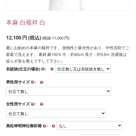
本麻 白襦袢 白
12,100
円
(税込)
(税抜
11,000
円
)
夏にお勧めの本麻の襦袢です。 放熱性と吸水性があり、中性洗剤でご
家庭で洗えます。 素材:麻100％ 巾：約40cm 長さ：約9.8ｍ 洗濯後は
絞らず形を整えて干して下さい。
衣紋抜(仕立の場合)
:
男性用サイズ
:
女性用サイズ
:
高松神明神社御祈祷
: