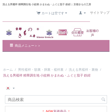
洗える男襦袢 精華調生地 小紋柄 かまわぬ・ふぐと茄子 鉄紺 | 京都きもの工房
サイトマップ
カートは空です
商品メニュー＞＞
ホーム
/
男性襦袢・額裏・胴裏・襦袢裏
/
洗える男襦袢・裏物
/
洗える男襦袢 精華調生地 小紋柄 かまわぬ・ふぐと茄子 鉄紺
!
NEW
新着商品
!