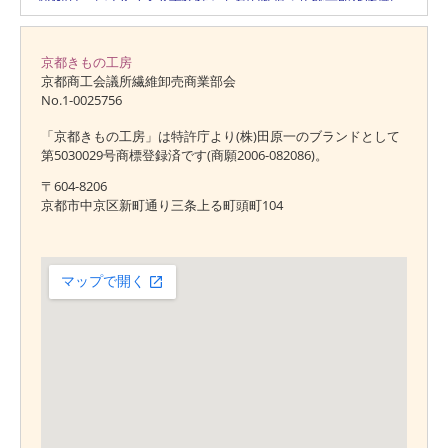
京都きもの工房
京都商工会議所繊維卸売商業部会
No.1-0025756
「京都きもの工房」は特許庁より(株)田原一のブランドとして
第5030029号商標登録済です(商願2006-082086)。
〒604-8206
京都市中京区新町通り三条上る町頭町104