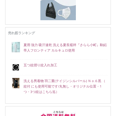
売れ筋ランキング
夏用 強力 吸汗速乾 洗える夏長襦袢『さらら小町』駒絽
帝人フロンティア カルキュロ使用
五つ紋摺り紋入れ加工
洗える男着物 羽二重(テイジンシルパール) Ｎｏ.6 黒 （
紋付 にも使用可能です/丸無し・オリジナル位置・1
つ・3つ紋はこちら迄）