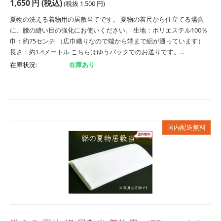
1,650
円
(税込)
(税抜
1,500
円
)
夏物の洗える着物用の居敷当てです。 夏物の着尺から仕立てる場合
に、腰の縫い目の強化にお使いください。 生地：ポリエステル100％
巾：約75センチ （広巾織りなので端から端まで絽が通っています）
長さ：約1.4メートル こちらはゆうパックでのお送りです。...
在庫状況:
在庫あり
国内配送無料