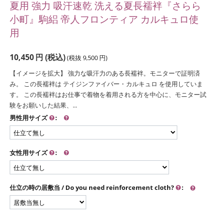
夏用 強力 吸汗速乾 洗える夏長襦袢『さらら
小町』駒絽 帝人フロンティア カルキュロ使
用
10,450
円
(税込)
(税抜
9,500
円
)
【イメージを拡大】 強力な吸汗力のある長襦袢。モニターで証明済
み。 この長襦袢は テイジンファイバー・カルキュロ を使用していま
す。 この長襦袢はお仕事で着物を着用される方を中心に、モニター試
験をお願いした結果、...
男性用サイズ
:
女性用サイズ
:
仕立の時の居敷当 / Do you need reinforcement cloth?
: