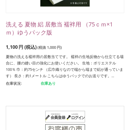
洗える 夏物 絽 居敷当 襦袢用 （75ｃｍ×1
ｍ）ゆうパック版
1,100
円
(税込)
(税抜
1,000
円
)
夏物の洗える襦袢用の居敷当てです。 襦袢の生地反物から仕立てる場
合に、腰の縫い目の強化にお使いください。 生地：ポリエステル
100％ 巾：約75センチ （広巾織りなので端から端まで絽が通っていま
す） 長さ：約1メートル こちらはゆうパックでのお送りです。...
在庫状況:
在庫あり