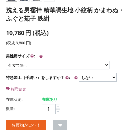
洗える男襦袢 精華調生地 小紋柄 かまわぬ・
ふぐと茄子 鉄紺
10,780
円
(税込)
(税抜
9,800
円
)
男性用サイズ
:
特急加工（手縫い）をしますか？
:
お問合せ
在庫状況:
在庫あり
+
数量:
−
お買物かごへ！