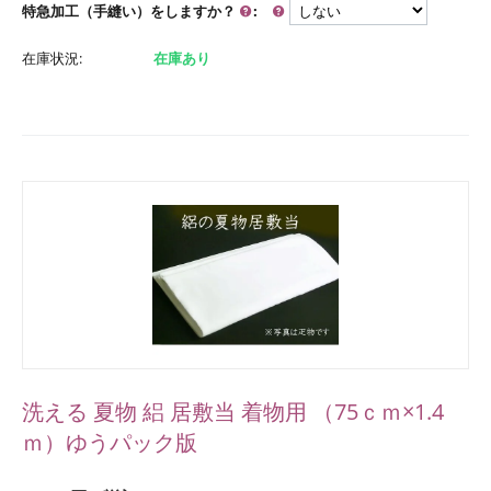
特急加工（手縫い）をしますか？
:
在庫状況:
在庫あり
洗える 夏物 絽 居敷当 着物用 （75ｃｍ×1.4
ｍ）ゆうパック版