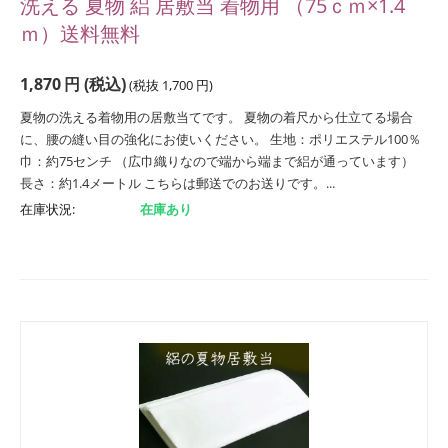
洗える 夏物 絽 居敷当 着物用 （75ｃｍ×1.4
ｍ）送料無料
1,870
円
(税込)
(税抜
1,700
円
)
夏物の洗える着物用の居敷当てです。 夏物の着尺から仕立てる場合
に、腰の縫い目の強化にお使いください。 生地：ポリエステル100％
巾：約75センチ （広巾織りなので端から端まで絽が通っています）
長さ：約1.4メートル こちらは郵送でのお送りです。...
在庫状況:
在庫あり