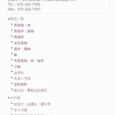
TEL：075-255-7783
FAX：075-255-7707
●商品一覧
男着物・袴
男襦袢・裏物
男物帯
女性着物
襦袢・裏物
麻
卒業着物・袴・襦袢
小物
はぎれ
大きい寸法
送料無料
紋入れ・華紋入れ加工
●その他
仕立て・お誂え・測り方
サイズ表