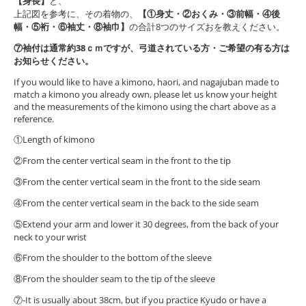
【身長】
と、
上記図を参考に、その着物の、
【①身丈・②おくみ・③前幅・④後
幅・⑤裄・⑥袖丈・⑧袖巾】
の合計8つのサイズおを教えください。
⑦袖付は通常約38ｃｍですが、弓道されている方・ご希望の有る方は
お知らせください。
If you would like to have a kimono, haori, and nagajuban made to
match a kimono you already own, please let us know your height
and the measurements of the kimono using the chart above as a
reference.
①Length of kimono
②From the center vertical seam in the front to the tip
③From the center vertical seam in the front to the side seam
④From the center vertical seam in the back to the side seam
⑤Extend your arm and lower it 30 degrees, from the back of your
neck to your wrist
⑥From the shoulder to the bottom of the sleeve
⑧From the shoulder seam to the tip of the sleeve
⑦-It is usually about 38cm, but if you practice Kyudo or have a