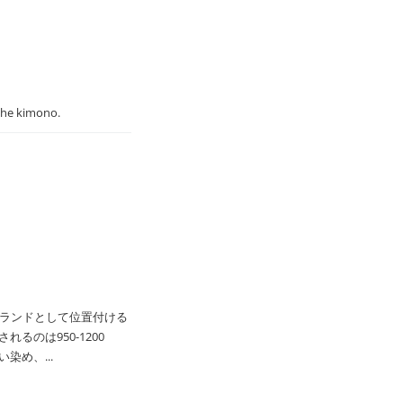
the kimono.
ブランドとして位置付ける
るのは950-1200
染め、...