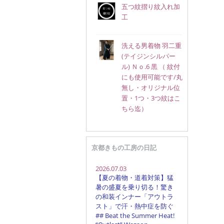
五つ紋摺り紋入れ加
工
洗える男着物 羽二重
(テイジンシルパー
ル) Ｎｏ.6 黒 （ 紋付
にも使用可能です/丸
無し・オリジナル位
置・1つ・3つ紋はこ
ちら迄）
京都きもの工房の日記