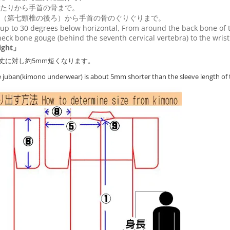
たりから手首の骨まで。
（第七頸椎の後ろ）から手首の骨のぐりぐりまで。
up to 30 degrees below horizontal, From around the back bone of t
eck bone gouge (behind the seventh cervical vertebra) to the wris
ght」
丈に対し約5mm短くなります。
he juban(kimono underwear) is about 5mm shorter than the sleeve length of