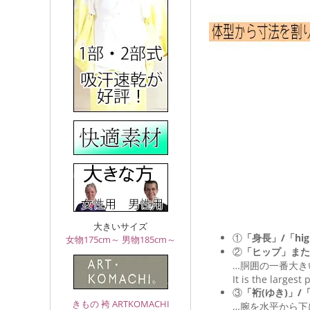
大きいサイズ
①
「身長」/「hig
女物175cm～
男物185cm～
②
「ヒップ」また
…胴囲の一番大き
It is the largest
③
「裄(ゆき)」/「Le
きもの 袴 ARTKOMACHI
…腕を水平から下