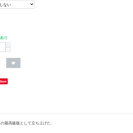
あり
+
−
Save
裏の最高級版として立ち上げた、