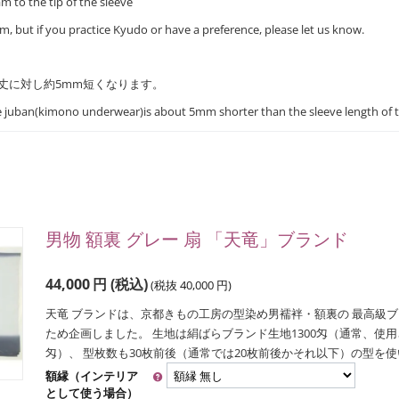
 to the tip of the sleeve
m, but if you practice Kyudo or have a preference, please let us know.
丈に対し約5mm短くなります。
he juban(kimono underwear)is about 5mm shorter than the sleeve length of 
男物 額裏 グレー 扇 「天竜」ブランド
44,000
円
(税込)
(税抜
40,000
円
)
天竜 ブランドは、京都きもの工房の型染め男襦袢・額裏の 最高級
ため企画しました。 生地は絹ばらブランド生地1300匁（通常、使用され
匁）、 型枚数も30枚前後（通常では20枚前後かそれ以下）の型を使い
額縁（インテリア
として使う場合）