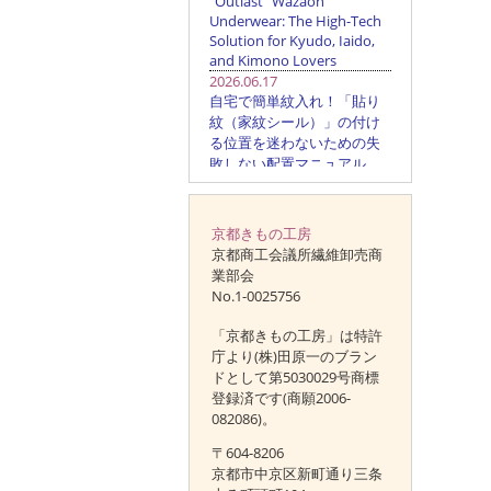
京都きもの工房
京都商工会議所繊維卸売商
業部会
No.1-0025756
「京都きもの工房」は特許
庁より(株)田原一のブラン
ドとして第5030029号商標
登録済です(商願2006-
082086)。
〒604-8206
京都市中京区新町通り三条