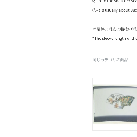
⑧From the shoulder seam
⑦-It is usually about 38c
※襦袢の裄丈は着物の裄
*The sleeve length of t
同じカテゴリの商品