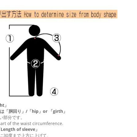
ht」
は「胴回り」/「
hip
」or 「
girth
」
い部分です。
 part of the waist circumference.
ngth of sleeve」
に30度まで上方に上げて、