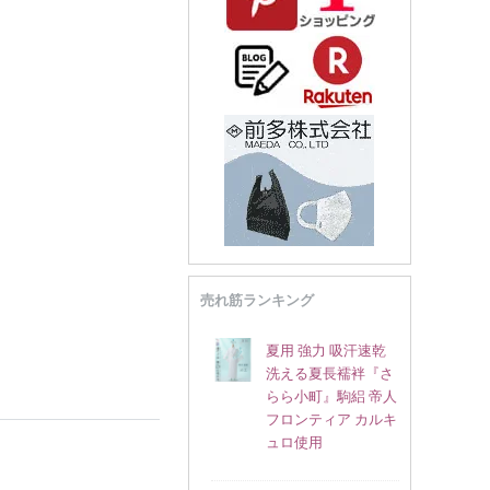
売れ筋ランキング
夏用 強力 吸汗速乾
洗える夏長襦袢『さ
らら小町』駒絽 帝人
フロンティア カルキ
ュロ使用