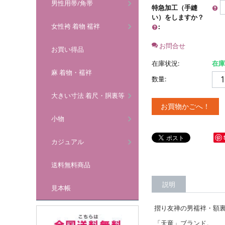
男性用帯/角帯
特急加工（手縫
い）をしますか？
女性袴 着物 襦袢
:
お問合せ
お買い得品
在庫状況:
在庫
麻 着物・襦袢
数量:
大きい寸法 着尺・胴裏等
お買物かごへ！
小物
カジュアル
送料無料商品
説明
見本帳
摺り友禅の男襦袢・額
「天竜」ブランド。