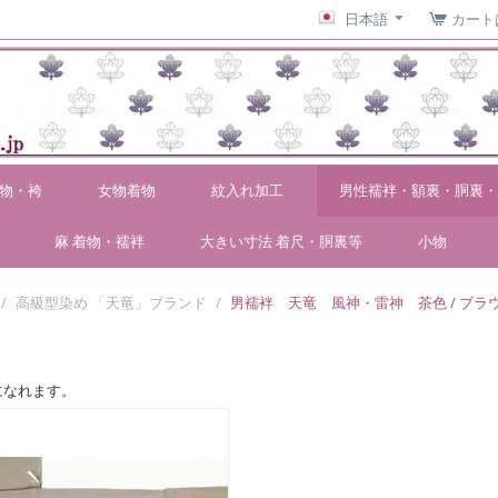
日本語
カート
物・袴
女物着物
紋入れ加工
男性襦袢・額裏・胴裏・
麻 着物・襦袢
大きい寸法 着尺・胴裏等
小物
/
高級型染め 「天竜」ブランド
/
男襦袢 天竜 風神・雷神 茶色 / ブラ
になれます。