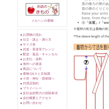
首の後ろの骨のあ
首の骨のぐりぐり
Raise your arms 
bone. From the n
メルヘンの着物
④
「体重」/「wei
※襦袢の裄丈は着物の裄
● お買物の流れ
*The sleeve length of t
● 仕立・誂え・測り方
● サイズ表
● 武道・茶道等アレンジ
● 配送・返品・キャンセル
● お支払・送料
● 海外への発送
● 商品について
● 着物Ｑ&Ａと豆知識
● 小売・神社・団体様へ
● 代理店契約
● プライバシー
● 反社会的勢力の排除条項
● 会社概要とアクセス
● お問い合わせ