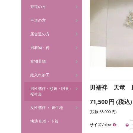
茶道の方
弓道の方
居合道の方
男着物・袴
女物着物
紋入れ加工
男襦袢 天竜 風
男性襦袢・額裏・胴裏・
襦袢裏
71,500
円
(税込)
女性襦袢 ・ 裏生地
(税抜
65,000
円
)
快適 肌着・下着
サイズ / size
: