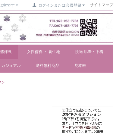
サイトマップ
は空です
ログインまたは会員登録
襦袢裏
女性襦袢 ・ 裏生地
快適 肌着・下着
カジュアル
送料無料商品
見本帳
ウン