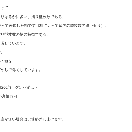
よって、
よりはるかに多い、摺り型枚数である、
を使って表現した柄です（柄によって多少の型枚数の違い有り）。
摺り型枚数の柄の特徴である、
実現しています。
で、
心の色を、
ぼかしで薄くしています。
1300匁 グンゼ絹ばら）
-京都市内
在庫が無い場合はご連絡差し上げます。