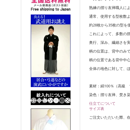
熟練の摺り友禅職人に
通常、使用する型枚数
約28枚から35枚の型
これによって、多数の
奥行、深み、繊細さを
柄の位置は、背中のみ
柄の位置である背中中
全体の地色に対して、
素材：絹100％（高級 
染色：摺り友禅、焚き染
仕立てについて
サイズ表
ご注文いただいた際、