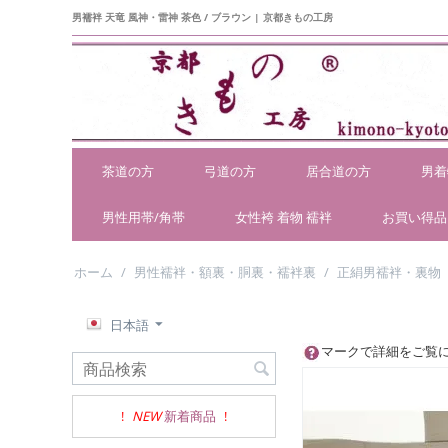
男襦袢 天竜 風神・雷神 茶色 / ブラウン | 京都きもの工房
茶道の方
弓道の方
居合道の方
男着
男性用帯/角帯
女性袴 着物 襦袢
お買い得品
ホーム
/
男性襦袢・額裏・胴裏・襦袢裏
/
正絹男襦袢・裏物
日本語
マークで詳細をご覧
!
NEW
新着商品
!