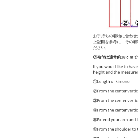
お手持ちの着物に合わせ
上記図を参考に、その着
ださい。
⑦袖付は通常約38ｃｍ
If you would like to ha
height and the measurem
①Length of kimono
②From the center vertica
③From the center vertica
④From the center vertica
⑤Extend your arm and low
⑥From the shoulder to t