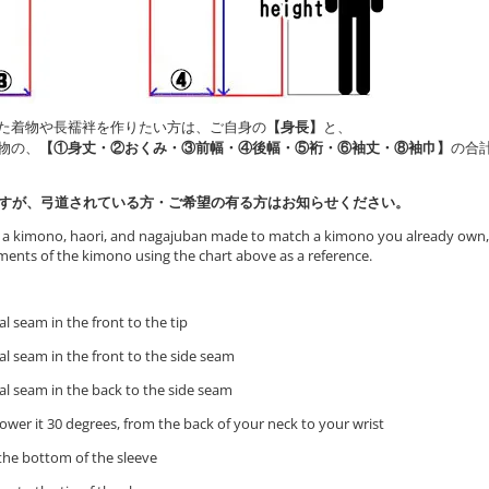
た着物や長襦袢を作りたい方は、ご自身の
【身長】
と、
物の、
【①身丈・②おくみ・③前幅・④後幅・⑤裄・⑥袖丈・⑧袖巾】
の合
ですが、弓道されている方・ご希望の有る方はお知らせください。
ve a kimono, haori, and nagajuban made to match a kimono you already own,
ents of the kimono using the chart above as a reference.
l seam in the front to the tip
l seam in the front to the side seam
l seam in the back to the side seam
er it 30 degrees, from the back of your neck to your wrist
he bottom of the sleeve