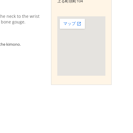
上る町頭町104
he neck to the wrist
t bone gouge.
 the kimono.