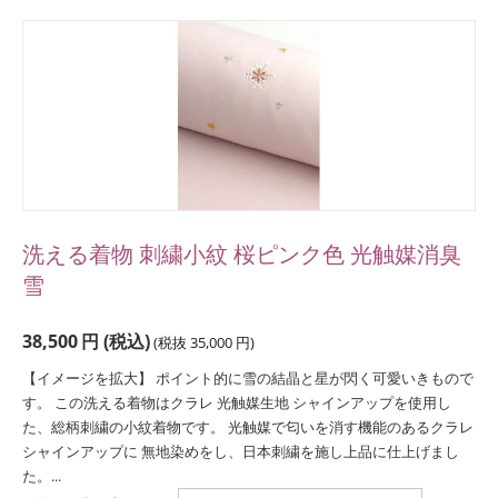
洗える着物 刺繍小紋 桜ピンク色 光触媒消臭
雪
38,500
円
(税込)
(税抜
35,000
円
)
【イメージを拡大】 ポイント的に雪の結晶と星が閃く可愛いきもので
す。 この洗える着物はクラレ 光触媒生地 シャインアップを使用し
た、総柄刺繍の小紋着物です。 光触媒で匂いを消す機能のあるクラレ
シャインアップに 無地染めをし、日本刺繍を施し上品に仕上げまし
た。...