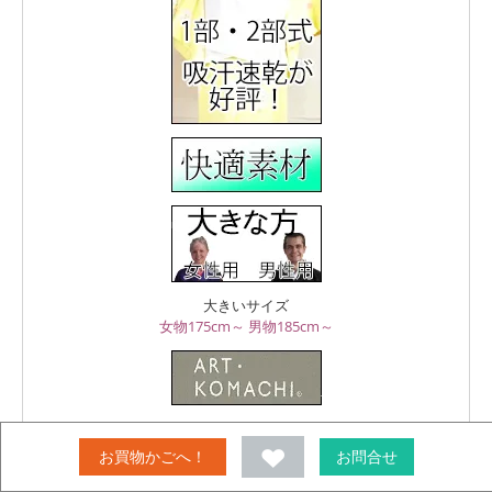
大きいサイズ
女物175cm～
男物185cm～
きもの 袴 ARTKOMACHI
お買物かごへ！
お問合せ