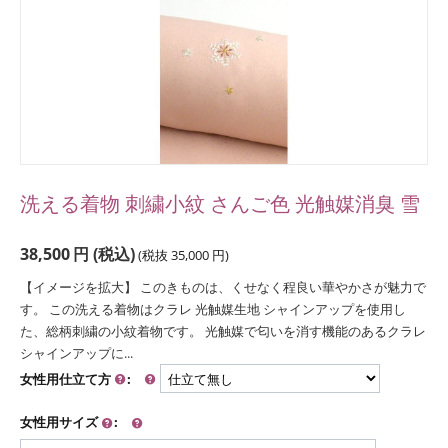
洗える着物 刺繍小紋 さんご色 光触媒消臭 雪
38,500
円
(税込)
(税抜
35,000
円
)
【イメージを拡大】 このきものは、くせなく程良い華やかさが魅力で
す。 この洗える着物はクラレ 光触媒生地 シャインアップを使用し
た、総柄刺繍の小紋着物です。 光触媒で匂いを消す機能のあるクラレ
シャインアップに...
女性用仕立て方
:
女性用サイズ
: