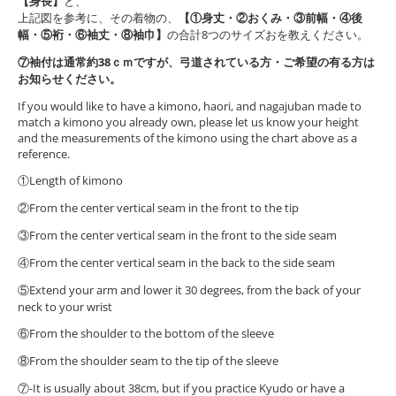
【身長】
と、
上記図を参考に、その着物の、
【①身丈・②おくみ・③前幅・④後
幅・⑤裄・⑥袖丈・⑧袖巾】
の合計8つのサイズおを教えください。
⑦袖付は通常約38ｃｍですが、弓道されている方・ご希望の有る方は
お知らせください。
If you would like to have a kimono, haori, and nagajuban made to
match a kimono you already own, please let us know your height
and the measurements of the kimono using the chart above as a
reference.
①Length of kimono
②From the center vertical seam in the front to the tip
③From the center vertical seam in the front to the side seam
④From the center vertical seam in the back to the side seam
⑤Extend your arm and lower it 30 degrees, from the back of your
neck to your wrist
⑥From the shoulder to the bottom of the sleeve
⑧From the shoulder seam to the tip of the sleeve
⑦-It is usually about 38cm, but if you practice Kyudo or have a