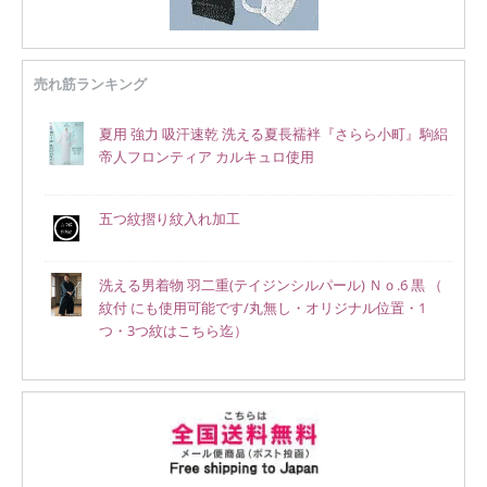
売れ筋ランキング
夏用 強力 吸汗速乾 洗える夏長襦袢『さらら小町』駒絽
帝人フロンティア カルキュロ使用
五つ紋摺り紋入れ加工
洗える男着物 羽二重(テイジンシルパール) Ｎｏ.6 黒 （
紋付 にも使用可能です/丸無し・オリジナル位置・1
つ・3つ紋はこちら迄）