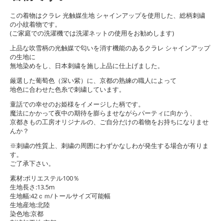
この着物はクラレ 光触媒生地 シャインアップを使用した、総柄刺繍
の小紋着物です。
(ご家庭での洗濯機では洗濯ネットの使用をお勧めします)
上品な吹雪柄の光触媒で匂いを消す機能のあるクラレ シャインアップ
の生地に
無地染めをし、日本刺繍を施し上品に仕上げました。
厳選した葡萄色（深い紫）に、京都の熟練の職人によって
地色に合わせた色糸で刺繍しています。
童話での幸せのお姫様をイメージした柄です。
魔法にかかって夜中の期待を膨らませながらパーティに向かう、
京都きもの工房オリジナルの、ご自分だけの着物をお持ちになりませ
んか？
※刺繍の性質上、刺繍の周囲にわずかなしわが発生する場合が有りま
す。
ご了承下さい。
素材:ポリエステル100％
生地長さ:13.5m
生地幅:42ｃｍ/トールサイズ可能幅
生地産地:北陸
染色地:京都