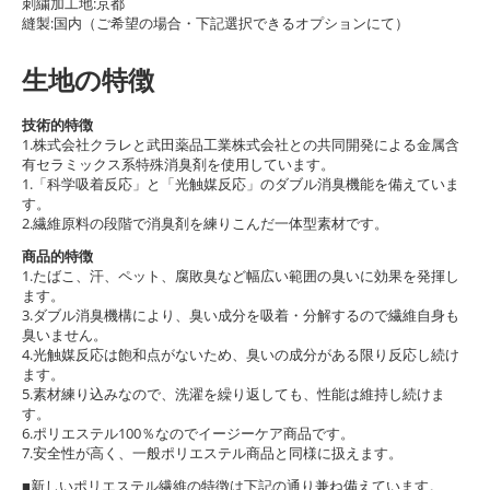
刺繍加工地:京都
縫製:国内（ご希望の場合・下記選択できるオプションにて）
生地の特徴
技術的特徴
1.株式会社クラレと武田薬品工業株式会社との共同開発による金属含
有セラミックス系特殊消臭剤を使用しています。
1.「科学吸着反応」と「光触媒反応」のダブル消臭機能を備えていま
す。
2.繊維原料の段階で消臭剤を練りこんだ一体型素材です。
商品的特徴
1.たばこ、汗、ペット、腐敗臭など幅広い範囲の臭いに効果を発揮し
ます。
3.ダブル消臭機構により、臭い成分を吸着・分解するので繊維自身も
臭いません。
4.光触媒反応は飽和点がないため、臭いの成分がある限り反応し続け
ます。
5.素材練り込みなので、洗濯を繰り返しても、性能は維持し続けま
す。
6.ポリエステル100％なのでイージーケア商品です。
7.安全性が高く、一般ポリエステル商品と同様に扱えます。
■新しいポリエステル繊維の特徴は下記の通り兼ね備えています。