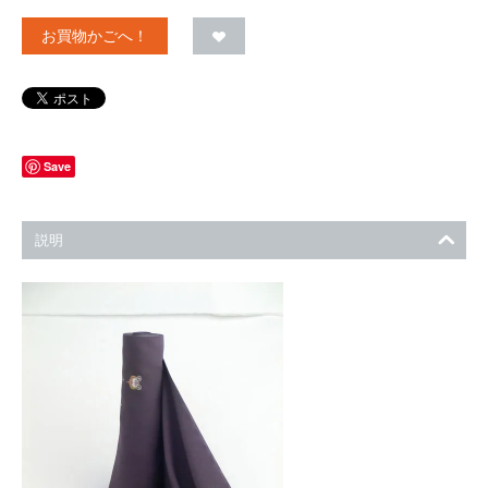
お買物かごへ！
Save
説明