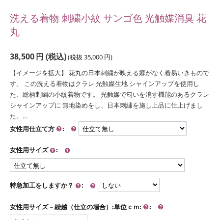
洗える着物 刺繍小紋 サンゴ色 光触媒消臭 花
丸
38,500
円
(税込)
(税抜
35,000
円
)
【イメージを拡大】 花丸の日本刺繍が映える癖がなく着易いきもので
す。 この洗える着物はクラレ 光触媒生地 シャインアップを使用し
た、総柄刺繍の小紋着物です。 光触媒で匂いを消す機能のあるクラレ
シャインアップに 無地染めをし、日本刺繍を施し上品に仕上げまし
た。...
女性用仕立て方
:
女性用サイズ
:
特急加工をしますか？
:
女性用サイズ－繰越（仕立の場合）:単位ｃｍ:
: