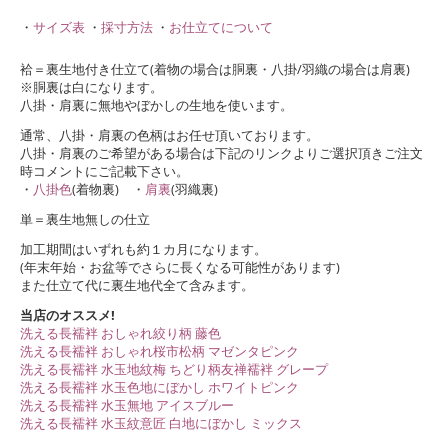
・
サイズ表
・
採寸方法
・
お仕立てについて
袷＝裏生地付き仕立て(着物の場合は胴裏・八掛/羽織の場合は肩裏)
※胴裏は白になります。
八掛・肩裏に無地やぼかしの生地を使います。
通常、八掛・肩裏の色柄はお任せ頂いております。
八掛・肩裏のご希望がある場合は下記のリンクよりご選択頂きご注文
時コメントにご記載下さい。
・
八掛色
(着物裏) ・
肩裏
(羽織裏)
単＝裏生地無しの仕立
加工期間はいずれも約１カ月になります。
(年末年始・お盆等でさらに長くなる可能性があります)
また仕立て代に裏生地代全て含みます。
当店のオススメ!
洗える長襦袢 おしゃれ絞り柄 藤色
洗える長襦袢 おしゃれ桜市松柄 マゼンタピンク
洗える長襦袢 水玉地紋梅 ちどり柄友禅襦袢 グレープ
洗える長襦袢 水玉色地にぼかし ホワイトピンク
洗える長襦袢 水玉無地 アイスブルー
洗える長襦袢 水玉紋意匠 白地にぼかし ミックス