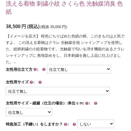
洗える着物 刺繍小紋 さくら色 光触媒消臭 色
紙
38,500
円
(税込)
(税抜
35,000
円
)
【イメージを拡大】 桜色にちりばめた色紙の柄、このきものは人気で
すよ。 この洗える着物はクラレ 光触媒生地 シャインアップを使用し
た、総柄刺繍の小紋着物です。 光触媒で匂いを消す機能のあるクラレ
シャインアップに 無地染めをし、日本刺繍を施し上品に仕上げまし
た。...
女性用仕立て方
:
女性用サイズ
:
女性用サイズ－繰越（仕立の場合）:単位ｃｍ:
:
特急加工（手縫い）をしますか？
: