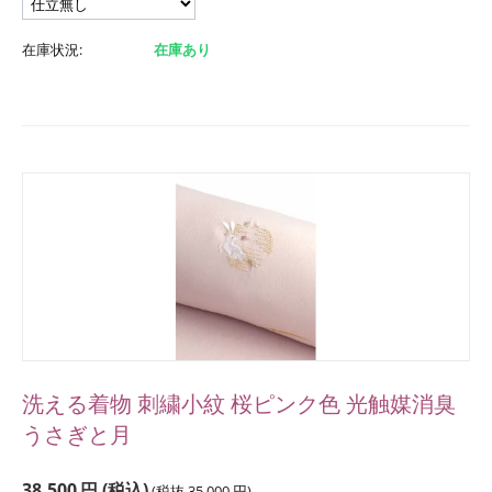
在庫状況:
在庫あり
洗える着物 刺繍小紋 桜ピンク色 光触媒消臭
うさぎと月
38,500
円
(税込)
(税抜
35,000
円
)