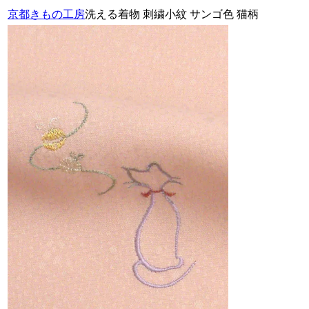
京都きもの工房
洗える着物 刺繍小紋 サンゴ色 猫柄