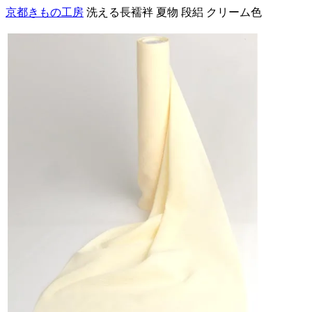
京都きもの工房
洗える長襦袢 夏物 段絽 クリーム色